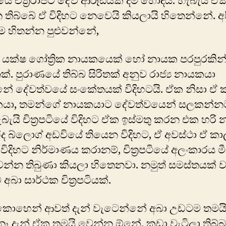
පටියේ චිත්‍රරාජට දේව ආරූඪයක් දීම හොඳයි. හැබැයි ඒ
තිබ්බේ ඒ විදිහට නෙවෙයි කියලායි හිතෙන්නේ. අ
 හිතන්න පුළුවන්නේ,
රාජ යක්ෂ ගෝත්‍රික නායකයෙක් හෝ නායක පරපුරකින
්. පුරාණයේ තිබ්බ සිරිතක් අනුව රාජ්‍ය නායකයා
නේ දේවත්වයේ සංකේතයක් විදිහටයි. ඒක නිසා ඒ 
රිකයා, තමන්ගේ නායකයාට දේවත්වයෙන් සලකන්න
ැබැයි චිත්‍රපටියේ විදිහට ඒක ඉස්මතු කරන එක හරි 
ිද බ්ලොග් අඩවියේ තියෙන විදිහට, ඒ අවස්ථා ඒ ක
 විදිහට නිර්මාණය කරානම්, චිත්‍රපටියේ අලංකාරය ම
ෙන්න තිබුණා කියලා හිතෙනවා. නමුත් සමස්තයක්
අබා සාර්ථක චිත්‍රපටියක්.
. කොහෙන් ආවත් දැන් වැටෙන්නේ අබා උඩටම තමයි
ෑ දැන් ඒක තමයි වෙන්න ඕනේ. කඩා වැටිලා තිබ්බ