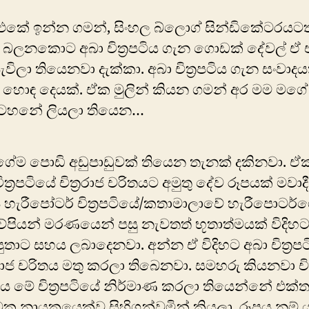
කේ ඉන්න ගමන්, සිංහල බ්ලොග් සින්ඩිකේටරයටත්
. බලනකොට අබා චිත්‍රපටිය ගැන ගොඩක් දේවල් ඒ 
ැවිලා තියෙනවා දැක්කා. අබා චිත්‍රපටිය ගැන සංවාදය
 හොඳ දෙයක්. ඒක මුලින් කියන ගමන් අර මම මගේ
ටහනේ ලියලා තියෙන…
ේම පොඩි අඩුපාඩුවක් තියෙන තැනක් දකිනවා. ඒක
ිත්‍රපටියේ චිත්‍රරාජ චරිතයට අමුතු දේව රූපයක් මවාදී
හැරීපෝටර් චිත්‍රපටියේ/කතාමාලාවේ හැරීපොටර්
්පියන් මරණයෙන් පසු නැවතත් භූතාත්මයක් විදිහ
ුතාට සහය ලබාදෙනවා. අන්න ඒ විදිහට අබා චිත්‍රප
‍රරාජ චරිතය මතු කරලා තිබෙනවා. සමහරු කියනවා චිත
ය මේ චිත්‍රපටියේ නිර්මාණ කරලා තියෙන්නේ එක්
 නායකයෙක්ව සිහිගන්වමින් කියලා. රූපය නම් ය