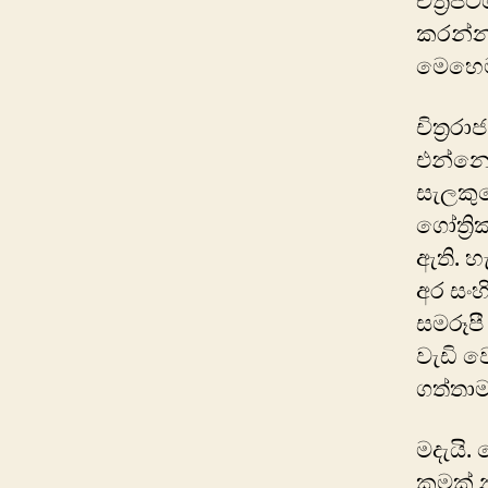
චිත්‍ර
කරන්න 
මෙහෙම
චිත්‍ර
එන්නෙක
සැලකු
ගෝත්‍
ඇති. හ
අර සංහ
සමරූපී
වැඩි ව
ගත්තාම 
මදැයි
කමක් න