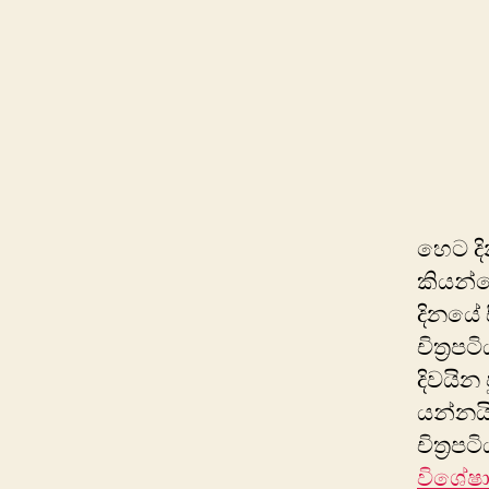
හෙට දි
කියන්න
දිනයේ 
චිත්‍රප
දිවයින 
යන්නය
චිත්‍රප
විශේෂ