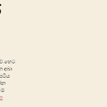
ර
n
8.08.08ට
ෙර
වේ හෙට
න අබා
රපටිය
න්න
මේ
දන