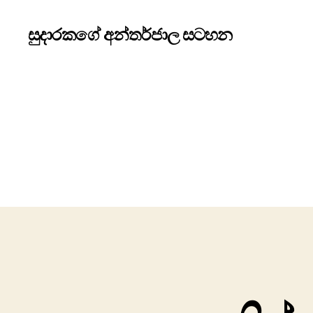
සුදාරකගේ අන්තර්ජාල සටහන