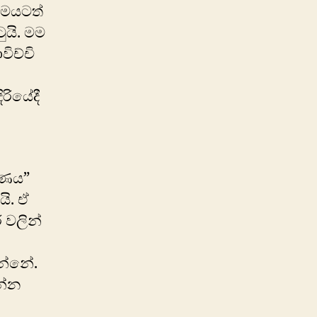
රාමයටත්
ුයි. මම
ිච්චි
රියේදී
රණය”
ි. ඒ
 වලින්
න්නේ.
න්න