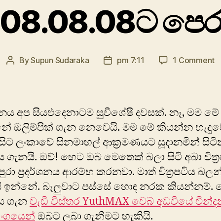
08.08.08ට පෙ
o
By
Supun Sudaraka
pm 7:11
1 Comment
Post
Post
0
author
date
ප
නය අප සියළුදෙනාටම සුවීශේෂී දවසක්. ‍නෑ, මම මේ
ේ ඔලිම්පික් ගැන නෙවෙයි. මම මේ කියන්න හැදු
සිට ලංකාවේ සිනමාහල් ආක්‍රමණයට සූදානමින් සිටි
ටිය ගැනයි. ඔව්! හෙට ඔබ මෙතෙක් බලා සිටි අබා චිත්‍
පුරා ප්‍රදර්ශනය ආරම්භ කරනවා. මාත් චිත්‍රපටිය බල
ි ඉන්නේ. බැලුවාට පස්සේ හොඳ නරක කියන්නම්. 
ටිය ගැන
වැඩි විස්තර YuthMAX වෙබ් අඩවියේ වින්
ාංගයෙන්
ඔබට ලබා ගැනීමට හැකියි.