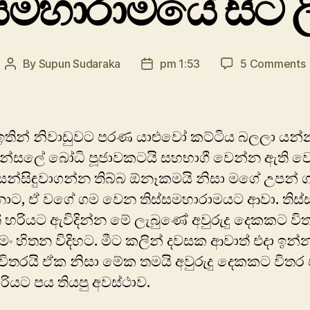
සමහාරාමයේ සිට ල
By
Supun Sudaraka
pm 1:53
5 Comments
Post
Post
author
date
ල
තින් නිවාඩුවට පරණ යාළුවෝ කට්ටිය බලලා යන්න
පන්සලේ බෝධි පූජාවකටයි සහභාගී වෙන්න ඇති ව
න්සිඳුවාගන්න තිබ්බ ඕනෑකමයි නිසා මගේ උපන් 
ාට, ඒ වගේ ගම වෙන තිස්සමහාරාමයට ආවා. තිස්
 හරියට ඇවිදින්න මේ ලැබුණේ අවුරුදු දෙකකට වි
මං හිතන විදිහට. මීට කලින් දවසක ආවාත් එදා ඉන්
විතරයි ඒක නිසා මේක තමයි අවුරුදු දෙකකට විතර
ියට පය තියපු අවස්ථාව.