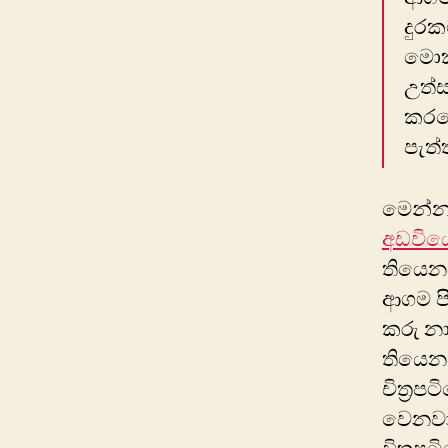
දුරක
මොකද
උත්ස
කරග
පැත්
මෙන්න
අඩවිය
තියෙනව
ආගම පි
කරු න
තියෙනව
චිත්‍රප
වෙනවා