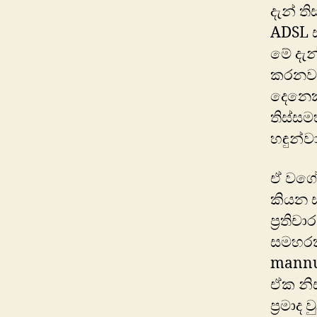
දැන් ත
ADSL ස
මේ දැන
කරනවා
දෙනෙකු
තිස්ස
හඳුන්ව
ඒ වගේම
කියන ස
ප්‍රති
සමහරක්
mannu
ඒක නිස
ප්‍රමා