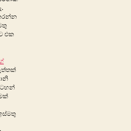
ෑ.
 කරන්න
මතු
මට එක
ග්
ඇත්තක්
ානි
සටහන්
මක්
 ඉස්මතු