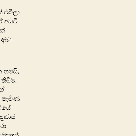
 එබිලා
ඒ අඩවි
ක්
 අබා
 තමයි,
 තිබීම.
ගේ
ට පැමිණ
ටියේ
්‍රරාජ
තරා
ම්තාක්