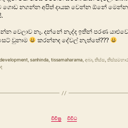
ව ගොඩ නගන්න අපිත් දායක වෙන්න ඕනේ මෙන්න
ි.
න්න වෙලාව නෑ. දන්නේ නැද්ද ඉතින් පරණ යාළුව
සෙට් වුනාම
කරන්නද දේවල් නැත්තේ???
development
,
sanhinda
,
tissamaharama
,
අබා
,
තිස්ස
,
තිස්සමහා
ිඳ
Categories
විචිත්‍ර
විවිධ