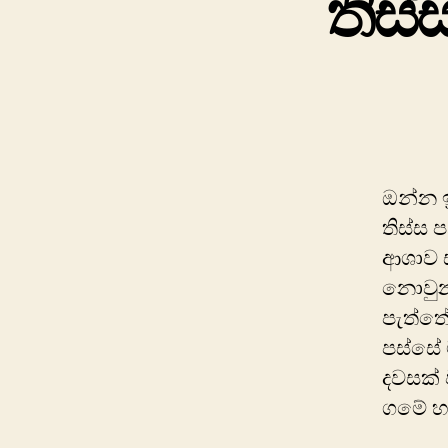
තිස්
ඔන්න ඉ
තිස්ස 
ආශාව ස
නොවුන
පැත්තේ
පස්සේ 
දවසක් 
ගමේ හර