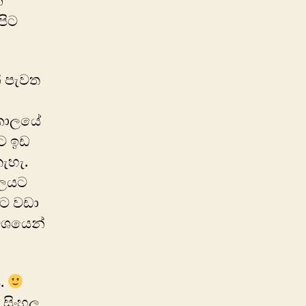
ක
පිට
් පැවත
කා‍ලයේ
ට ඉඩ
නැහැ.
ාලයට
ීට වඩා
 වශයෙන්
.
 සිංහල