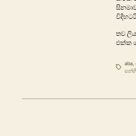
සිනමා
විදිහටය
තව ලිය
එක්ක 
aba
,
Tags
සන්හ