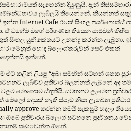
ිස්සමහාරාමයත් සෑහෙන්න දියුණුයි. දැන් තිස්සමහා
ම්බන්ධතාවය ලැබිලයි තියෙන්නේ. කියන්නත් සතුට
් ඉන්න Internet Cafe එකේ සිංහල ෆයර්ෆොක්ස් පාව
. ඒ වගේම මගේ පරිගණක තියෙන යාළුවන් කිහිප
ත් සිංහල යුනිකේතයට උනන්දු කරන්න ලැබුනා. ඉදි
මහාරාමෙනුත් හොඳ බ්ලොග්කරුවන් සෙට් එකක්
ාදෙන්නයි ඉන්නේ.
 මිට කලින් ලියපු “අබා සමඟින් සටහන් ශතක පූ
ටහනට ලැබිච්ච ප්‍රතිචාර බලන්නත් ලැබුනේ අද තමය
චාර වලට බොහොම ස්තූතියි. සටහනට ලැබෙන ප්‍රතිචාර
 මෙ‍ලෝ දෙයක් නැති ස්පෑම් නිසා ලැබෙන ප්‍රතිචාර
ally approve කරන්න තමයි සැකසුම් හදලා තියෙ
ා ඔබේ ප්‍රතිචාරය බ්ලොග් සටහනේ ප්‍රදර්ශන‍ය වෙ
ද වුනානම් සමාවෙන්න ඕනේ.