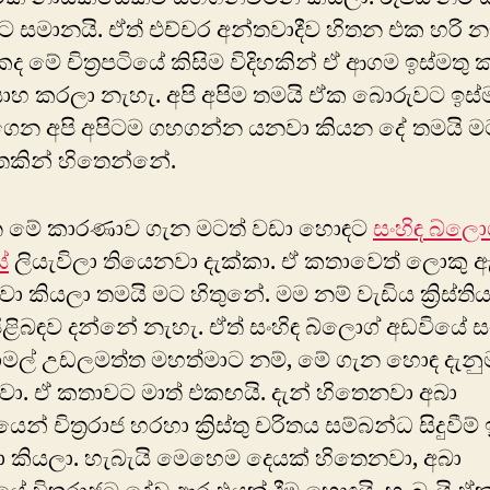
ට සමානයි. ඒත් එච්චර අන්තවාදීව හිතන එක හරි න
 මේ චිත්‍රපටියේ කිසිම විදිහකින් ඒ ආගම ඉස්මතු
ාහ කරලා නැහැ. අපි අපිම තමයි ඒක බොරුවට ඉස්
ෙන අපි අපිටම ගහගන්න යනවා කියන දේ තමයි 
තකින් හිතෙන්නේ.
 මේ කාරණාව ගැන මටත් වඩා හොඳට
සංහිඳ බ්ලො
ේ
ලියැවිලා තියෙනවා දැක්කා. ඒ කතාවෙත් ලොකු 
ා කියලා තමයි මට හිතුනේ. මම නම් වැඩිය ක්‍රිස්තිය
ළිබඳව දන්නේ නැහැ. ඒත් සංහිඳ බ්ලොග් අඩවියේ 
ාමල් උඩලමත්ත මහත්මාට නම්, මේ ගැන හොඳ දැනු
ා. ඒ කතාවට මාත් එකඟයි. දැන් හිතෙනවා අබා
ටියෙන් චිත්‍රරාජ හරහා ක්‍රිස්තු චරිතය සම්බන්ධ සිදුවීම්
 කියලා. හැබැයි මෙහෙම දෙයක් හිතෙනවා, අබා