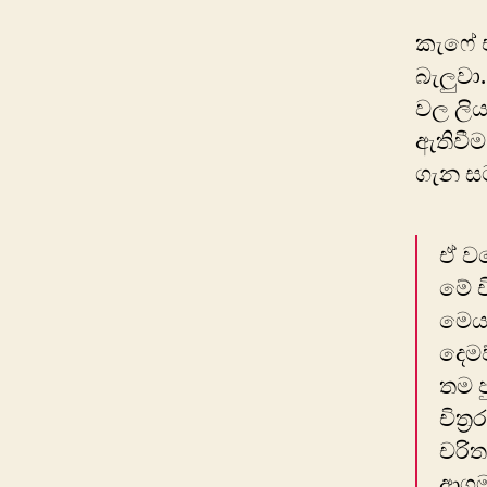
කැෆේ එ
බැලුවා
වල ලිය
ඇතිවීම
ගැන ස
ඒ වග
මේ ච
මෙය 
දෙමව
තම ප
චිත්
චරිත
ආගමක