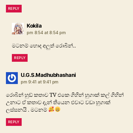
REPLY
says:
Kokila
pm 8:54 at 8:54 pm
මටනම් හොද අලුත් රොබින්..
REPLY
says:
U.G.S.Madhubhashani
pm 9:41 at 9:41 pm
රොබින් හුඩ් කතාව TV එකෙ ගිහින් හුගාක් කල් ගිහින්
උනාට ඒ කතාව දැන් තියෙන එවාට වඩා හුගාක්
ලස්සනයි . මටනම්
REPLY