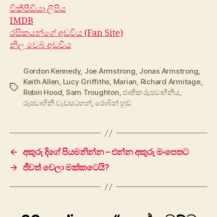
විකීපීඩියා ලිපිය
IMDB
රසිකයන්ගේ අඩවිය (Fan Site)
නිල වෙබ් අඩවිය
Gordon Kennedy
,
Joe Armstrong
,
Jonas Armstrong
,
Keith Allen
,
Lucy Griffiths
,
Marian
,
Richard Armitage
,
Tags
Robin Hood
,
Sam Troughton
,
ජාතික රූපවාහිනිය
,
රූපවාහිනී වැඩසටහන්
,
රොබින් හුඩ්
←
අකුරු දිගේ පියමනින්න – එන්න අකුරු මංපෙතට
→
ජීවත් වෙලා මක්කටෙයි?