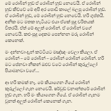
මේ රොබින් හුඩ් ඒ රොබින් හුඩ් නෙවෙයි. ඒ රොබින්
හුඩ් කිව්වේ මේ අපි අර පොඩි කාලේ බලපු රොබින් හුඩ්.
ඒ රොබින් හුඩ්, මේ රොබින් හුඩ් නෙවෙයි. හරි ගුප්තයි.
අනික මට මතක හැටියට එයා ඒකේ සුදු චරිතයක්
විතරයි. ඒත් මේ අලුත් රොබින්. ඒ රොබින් වගේ
නෙවෙයි. කළු-සුදු දෙකම පෙන්නන මරු රොබින්
කෙනෙක්.
මං දන්නවා දැන් කට්ටියට මඤ්ඤං වෙලා කියලා. ඒ
රොබින් – මේ රොබින් – රොබින් රොබින් රොබින්. හරි
මට පේනවා නිකන් ඔළුව වටේ රොබින් කුරුල්ලෝ
පියාඹනවා වගේ…
ආ හරි කමක් නෑ. මේ කියාගෙන ගියේ රොබින්
කුරුල්ලෝ ගැන නෙවෙයි. ෂර්වුඩ් වනාන්තරේ රොබින්
හුඩ් ගැන. හරි මං කියාගෙන ගියේ. ඒ රොබින් ගැනම
වුනත් අලුත් රොබින් කෙනෙක් ගැන.