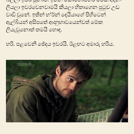
ලියලා ඉවරවෙනවාමයි කියලා හිතාගෙන පුටුව උඩ
වාඩි වුනේ. ‍ඉතින් හ’ර්න් දෙයියා‍ගේ පිහිටෙන්
ඇල්බියන් අසිපතේ ආනුභාවයෙන්වත් මේක
ලියැ‍වුනොත් තමයි හොඳ.
හරි. පළවෙනි ‍ඡේදය ඉවරයි. ඊළඟට අමාරු හරිය.