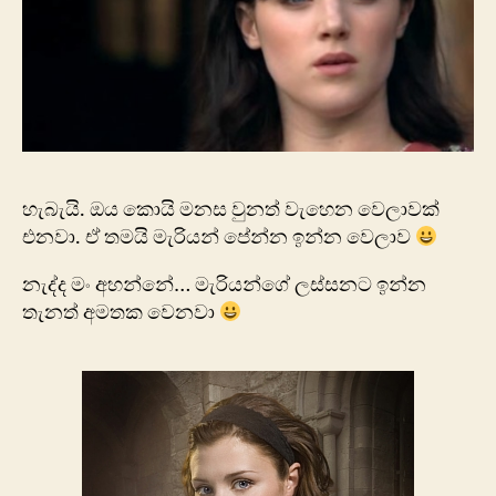
හැබැයි. ඔය කොයි මනස වුනත් වැහෙන වෙලාවක්
එනවා. ඒ තමයි මැරියන් පේන්න ඉන්න වෙලාව
නැද්ද මං අහන්නේ… මැරියන්ගේ ලස්සනට ඉන්න
තැනත් අමතක වෙනවා