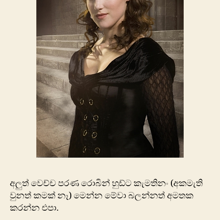
අලුත් වෙච්ච පරණ රොබින් හුඩ්ට කැමතිනං (අකමැති
වුනත් කමක් නෑ) මෙන්න මේවා බලන්නත් අමතක
කරන්න එපා.