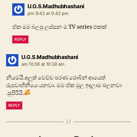
says:
U.G.S.Madhubhashani
pm 9:42 at 9:42 pm
ඒක මම බලපු ලස්සන ම TV series එකක්
REPLY
says:
U.G.S.Madhubhashani
am 10:38 at 10:38 am
නියමයි.අලුත් වෙච්ච පරණ රොබින් ආයෙත්
රූපවාහිනීයෙ යනවා. මම ඒක මුල ඉදලාම බලනවා
.සුපිරියි.
REPLY