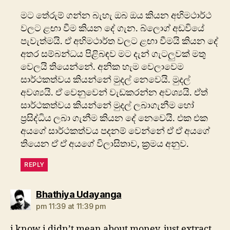
මට තේරුම් ගන්න බැහැ ඔබ ඔය කියන අභිමථාර්ථ
වලට ළඟා වීම කියන දේ ගැන. බ්ලොග් අඩවියේ
පැවැත්මයි. ඒ අභිමථාර්ත වලට ළඟා වීමයි කියන දේ
අතර සම්බන්ධය පිළිබඳව මට දැන් ගැටලුවක් මතු
වෙලයි තියෙන්නේ. අනික හැම වෙලාවෙම
සාර්ථකත්වය කියන්නේ මුදල් නෙවෙයි. මුදල්
අවශ්‍යයි. ඒ වෙනුවෙන් වැඩකරන්න අවශ්‍යයි. ඒත්
සාර්ථකත්වය කියන්නේ මුදල් ලබාගැනීම හෝ
ප්‍රසිද්ධිය ලබා ගැනීම කියන දේ නෙවෙයි. එක එක
අයගේ සාර්ථකත්වය පදනම් වෙන්නේ ඒ ඒ අයගේ
තියෙන ඒ ඒ අයගේ විලාසිතාව, ක්‍රමය අනුව.
REPLY
says:
Bhathiya Udayanga
pm 11:39 at 11:39 pm
i know i didn’t mean about money, just extract