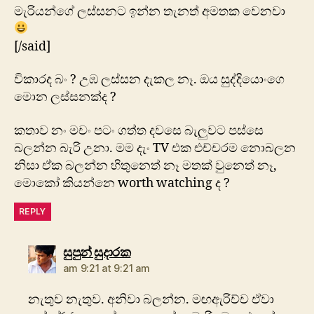
මැරියන්ගේ ලස්සනට ඉන්න තැනත් අමතක වෙනවා
[/said]
විකාරද බං ? උඹ ලස්සන දැකල නෑ. ඔය සුද්දියොංගෙ
මොන ලස්සනක්ද ?
කතාව නං මචං පටං ගත්ත දවසෙ බැලුවට පස්සෙ
බලන්න බැරි උනා. මම දැං TV එක එච්චරම නොබලන
නිසා ඒක බලන්න හිතුනෙත් නෑ මතක් වුනෙත් නෑ,
මොකෝ කියන්නෙ worth watching ද ?
REPLY
says:
සුපුන් සුදාරක
am 9:21 at 9:21 am
නැතුව නැතුව. අනිවා බලන්න. මඟඇරිච්ච ඒවා