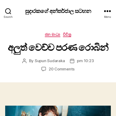
සුදාරකගේ අන්තර්ජාල සටහන
Search
Menu
Categories
ජන මාධ්‍ය
විචිත්‍ර
අලුත් වෙච්ච පරණ රොබින්
By
Supun Sudaraka
pm 10:23
Post
Post
author
date
on
20 Comments
අලුත්
වෙච්ච
පරණ
රොබින්