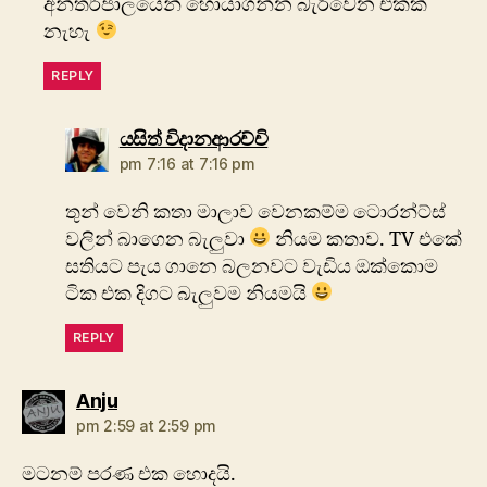
අන්තර්ජාලයෙන් හොයාගන්න බැරිවෙන එකක්
නැහැ
REPLY
says:
යසිත් විදානආරච්චි
pm 7:16 at 7:16 pm
තුන් වෙනි කතා මාලාව වෙනකම්ම ටොරන්ට්ස්
වලින් බාගෙන බැලුවා
නියම කතාව. TV එකේ
සතියට පැය ගානෙ බලනවට වැඩිය ඔක්කොම
ටික එක දිගට බැලුවම නියමයි
REPLY
says:
Anju
pm 2:59 at 2:59 pm
මටනම් පරණ එක හොදයි.