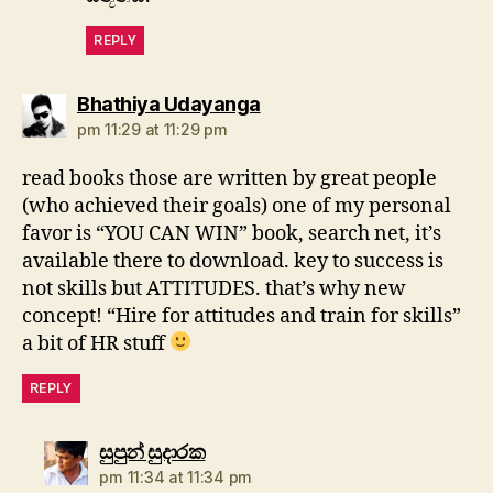
REPLY
says:
Bhathiya Udayanga
pm 11:29 at 11:29 pm
read books those are written by great people
(who achieved their goals) one of my personal
favor is “YOU CAN WIN” book, search net, it’s
available there to download. key to success is
not skills but ATTITUDES. that’s why new
concept! “Hire for attitudes and train for skills”
a bit of HR stuff
REPLY
says:
සුපුන් සුදාරක
pm 11:34 at 11:34 pm