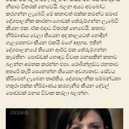
නිසාම විතරක් නෙවෙයි. බලන අයට අවබෝධ
කරගන්න ලැබේවි මේ කතාවත් එක්ක තමන්ට සමාජ
දේශපාලනික කාරනා ගොඩක් තේරුම්ගන්න ලැබේවි
කියන එක. ඒක ‍එදාට විතරක් නෙවෙයි. කතාව
නිර්මාණය වෙලා තියෙන අද කාලයටත් හොඳින්
ගැලපෙනවා කියන එකයි මගේ අදහස. ඉතින්
දේශපාලනයේ තියෙන ආර්ට් එක තේරුම්ගන්න
කැමතිනං පොඩ්ඩක් හොඳට විවෘත මනසකින් කතාව
බලන්න අමතක කරන්න එපා. රොබින්හුඩ්ට ජනතාව
අ‍තරේ කැපී පෙනෙන්න තියෙන අවශ්‍යතාව. සේවය
කිරීමෙන් ලැබෙන තෘප්තිය. දේශපාලනික සම්බන්ධතා
හතුරා එක්ක නිර්මාණය කරගැනීම කියන දේවල්
පොඩ්ඩක් මනස විවෘත කරලා බලන්න.