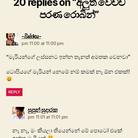
20 replies on “අලුත් වෙච්ච
පරණ රොබින්”
says:
-බිன்ku-
pm 11:00 at 11:00 pm
“මැරියන්ගේ ලස්සනට ඉන්න තැනත් අමතක වෙනවා”
ටොපියගේ මැරියන් නෙමේ නම් කමක් නෑ ඕන එකක්!
REPLY
says:
සුපුන් සුදාරක
pm 11:01 at 11:01 pm
නෑ නෑ, මං කියලා තියෙන්නේ මේ පොටෝ එකේ