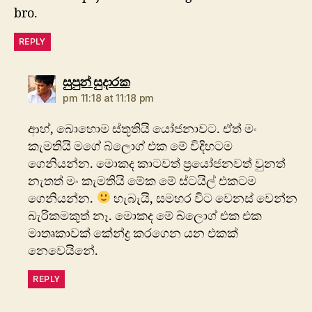
bro.
REPLY
says:
සුපුන් සුදාරක
pm 11:18 at 11:18 pm
ආහ්, බොහොම ස්තූතියි යෝජනාවට. ඒත් මං
කැමතියි මගේ බ්ලොග් එක මේ විදිහටම
ගෙනියන්න. මොකද කාටවත් ප්‍රයෝජනවත් වුනත්
නැතත් මං කැමතියි ‍මේක මේ ස්ටයිල් එකටම
ගෙනියන්න.
හැබැයි, සමහර විට වෙනස් වෙන්න
බැරිකමකුත් නෑ. මොකද මේ බ්ලොග් එක එක
මාතෘකාවක් කේන්ද්‍ර කරගෙන යන එකක්
නෙවෙයිනේ.
REPLY