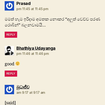
says:
Prasad
pm 11:45 at 11:45 pm
මමත් හැම ඉරිදාම අමතක නොකර “අලුත් වෙච්ච පරණ
රොබින්” බලනවාමයි…
REPLY
says:
Bhathiya Udayanga
pm 11:46 at 11:46 pm
good
REPLY
says:
බුධාජීව
am 9:17 at 9:17 am
[said]