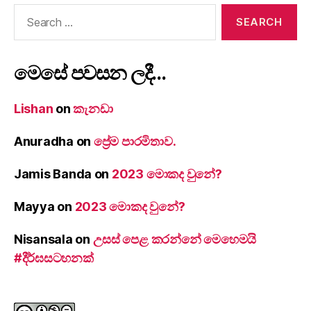
Search
for:
මෙසේ පවසන ලදී…
Lishan
on
කැනඩා
Anuradha
on
ප්‍රේම පාරමිතාව.
Jamis Banda
on
2023 මොකද වුනේ?
Mayya
on
2023 මොකද වුනේ?
Nisansala
on
උසස් පෙළ කරන්නේ මෙහෙමයි
#දීර්ඝසටහනක්