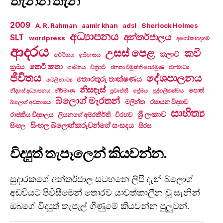
තැනින් තැන
2009
A. R. Rahman
aamir khan
adsl
Sherlock Holmes
අධ්‍යාපනය
අන්තර්ජාලය
SLT
wordpress
අශෝක හඳගම
ආදරය
උසස් පෙළ
කවි
කලාව
ආර්ථිකය
ඉතිහාසය
කෙටි කතා
ක්‍රමය
ගණිතය
චිත්‍රපටි
ජනතා විමුක්ති පෙරමුණ
ජනමාධ්‍ය
ජීවිතය
දේශපාලනය
තොරතුරු තාක්ෂණය
ටෙලි නාට්‍ය
නිසඳැස්
පොත්
නිදහස් අධ්‍යාපනය
නිර්මාණ
ප්‍රවෘත්ති
ප්‍රේමය
පුද්ගලිකත්වය
බ්ලොග් මැරතන්
මලින්ත
රසායන විද්‍යාව
බ්ලොග් අවකාශය
සාහිත්‍ය
ශ්‍රී ලංකාව
රාජකීය විද්‍යාලය
ලියනගේ අමරකීර්ති
විරහව
සිංහල බ්ලොග්කරුවන්ගේ සංසදය
සිංහල
සිරස
විද්‍යුත් තැපෑලෙන් කියවන්න.
සුදාරකගේ අන්තර්ජාල සටහනෙ ලිපි දැන් බ්ලොග්
අඩවියට පිවිසීමෙන් තොරව යාවත්කාලීන වූ සැනින්
ඔබගේ විද්‍යුත් තැපැල් ගිණුමේ කියවන්න පුලුවන්.