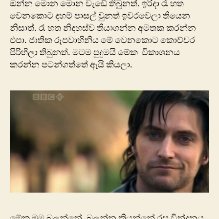
ඔන්න මොන ‍මොන වැඩේ තිබුනත්. ඉරිදා රෑ හත
වෙනකොට දහම් පාසල් වුනත් ඉවරවෙලා තියෙන
නිසාත්. රෑ හත නිදහස්ව තියාගන්න අමතක කරන්න
එපා. ජාතික රූපවාහිනිය මේ වෙනකොට කොච්චර
පිරිහිලා තිබුනත්. මටම පුදුමයි මේක විකාශනය
කරන්න පටන්ගත්තේ ඇයි කියලා.
මේක මම බලන්නේ, බලන්න කියන්නේ රස වින්දනය