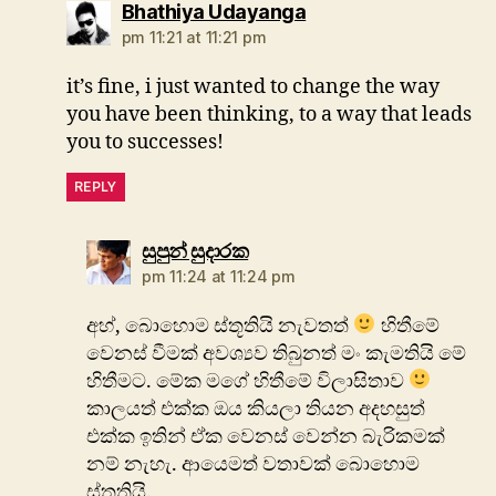
says:
Bhathiya Udayanga
pm 11:21 at 11:21 pm
it’s fine, i just wanted to change the way
you have been thinking, to a way that leads
you to successes!
REPLY
says:
සුපුන් සුදාරක
pm 11:24 at 11:24 pm
අහ්, බොහොම ස්තූතියි නැවතත්
හිතීමේ
වෙනස් වීමක් අවශ්‍යව තිබුනත් මං කැමතියි මේ
හිතීමට. මේක මගේ හිතීමේ විලාසිතාව
කාලයත් එක්ක ඔය කියලා තියන අදහසුත්
එක්ක ඉතින් ඒක වෙනස් වෙන්න බැරිකමක්
නම් නැහැ. ආයෙමත් වතාවක් බොහොම
ස්තූතියි.