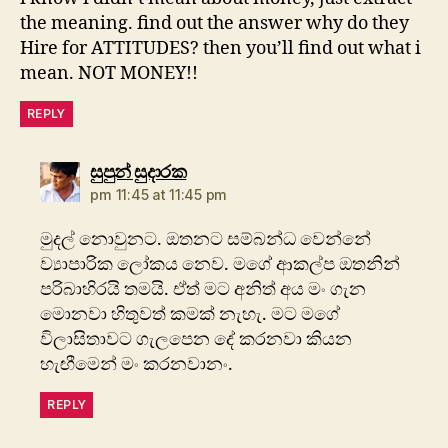
the meaning. find out the answer why do they
Hire for ATTITUDES? then you’ll find out what i
mean. NOT MONEY!!
REPLY
says:
සුපුන් සුදාරක
pm 11:45 at 11:45 pm
මුදල් නොවුන‍ට. ඔතනට සම්බන්ධ වෙන්නේ
ව්‍යාපාරික ලෝකය නෙව. මගේ ආකල්ප ඔතනින්
පරිබාහිරයි තමයි. ඒත් මට අනිත් අය මං ගැන
මොනවා හිතුවත් කමක් නැහැ. මට මගේ
විලාසිතාවට ගැලපෙන දේ කරනවා කියන
හැඟීමෙන් මං කරනවානං.
REPLY