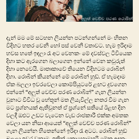
දැන් මම මේ සටහන ලියන්න පටන්ගන්නේ ම‍ං හිතන
විදිහට හතර වෙනි හෝ පස් වෙනි වතාවට. හැම ඉරිදාම
හවස හතේ ඉඳලා රෑ අට වෙනකං මේ ‍දවස්වල ටීවියෙක
දිහා කට ඇරගෙන බලාගෙන ඉන්නේ වෙන කවුරුත්
දිහා නෙවෙයි. මාතෘකාවේ තියෙන විදිහටම රොබින්
දිහා. රොබින් කියන්නේ ‍මේ රොබින් හුඩ්. ඒ හැමදාම
ඒක බලලා ඉවරවෙලා කොම්පියුටරේ ළඟට දුවගෙන
එන්නේ “අලුත් වෙච්ච පරණ රොබින්” ගැන ලියන්න
වුනාට විවිධ වූ හේතූන් මත ලියැ‍විල්ල නතර වීම ගැන
මට ප්‍රශ්නයක් ඇතිවුනත් ඒ ප්‍රශ්නේ සතියේ ඊළඟ දින
වලදී ඔළුට උඩට වැටෙන වැඩ රාජකාරී එක්ක අමතක
වෙලා යන නිසා ආයෙත් “අලුත් වෙච්ච පරණ රොබින්”
ගැන ලියන්න හ‍ිතෙන්නේ ඉරිදා රෑ අටට. රොබින් හුඩ්
බලලා ඉවර වුනාම. ඉතින් කොහොමහරි මේක අදනං