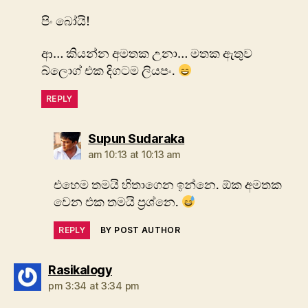
පිං බෝයි!
ආ… කියන්න අමතක උනා… මතක ඇතුව
බ්ලොග් එක දිගටම ලියපං.
REPLY
says:
Supun Sudaraka
am 10:13 at 10:13 am
එහෙම තමයි හිතාගෙන ඉන්නෙ. ඕක අමතක
වෙන එක තමයි ප්‍රශ්නෙ.
REPLY
BY POST AUTHOR
says:
Rasikalogy
pm 3:34 at 3:34 pm