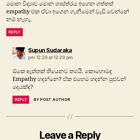
මොන විද්‍යාව මොන ශාස්ත්රය ඉගෙන ගත්තත්
empathy එක ඒවා ඉගෙන ගැනීමෙන් වැඩි වෙන්නේ
නම් නැහැ.
REPLY
says:
Supun Sudaraka
pm 12:29 at 12:29 pm
ඕකෙ ඇත්තක් තියෙනව තමයි. කොහොමද
Empathy හදන්නෙ? ඒක එහෙම හදන්න පුළුවන්
දෙයක්ද?
REPLY
BY POST AUTHOR
Leave a Reply