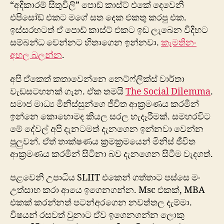
“අදිකාරම් සිතුවිලි” පොඩ් කාස්ට් එකේ දෙවෙනි
එපිසෝඩ් එකට මගේ සත දෙක එකතු කරපු එක.
ඉස්සරහටත් ඒ පොඩ් කාස්ට් එකට ඉඩ ලැබෙන විදිහට
සම්බන්ධ වෙන්නට හිතාගෙන ඉන්නවා.
කැමතිනං
අහල බලන්න
.
අපි ඒකෙත් කතාවෙන්නෙ නෙට්ෆ්ලික්ස් වාර්තා
වැඩසටහනක් ගැන. ඒක තමයි
The Social Dilemma
.
සමාජ මාධ්‍ය මිනිස්සුන්ගෙ ජීවිත ආක්‍රමණය කරමින්
ඉන්නෙ කොහොමද කියල සරල හැදෑරීමක්. සමහරවිට
මේ දේවල් අපි දැනටමත් දැනගෙන ඉන්නවා වෙන්න
පුලුවන්. ඒත් තාක්ෂණය ක්‍රමක්‍රමයෙන් මිනිස් ජීවිත
ආක්‍රමණය කරමින් සිටිනා බව දැනගෙන සිටීම වැදගත්.
පළවෙනි උපාධිය SLIIT එකෙන් ගත්තාට පස්සෙ මං
උත්සාහ කරා ආයෙ ඉගෙනගන්න. Msc එකක්, MBA
එකක් කරන්නත් පටන්අරගෙන නවත්තල දැම්මා.
විෂයන් රසවත් වුනා​ට ඒව ඉගෙනගන්න ලොකු