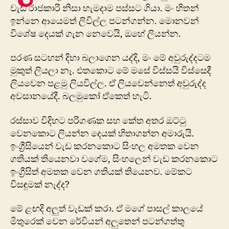
වැඩ රාජකාරි නිසා හැමදාම පස්සට ගියා. මං හිතන්
ඉන්නෙ ආයෙමත් ලිවිල්ල පටන්ගන්න. මොනවන්
විශේෂ දෙයක් ගැන නෙවෙයි, ඔහේ ලියන්න.
පරණ සටහන් දිහා බලාගෙන යද්දි, මං මේ අවුරුද්දටම
මුකුත් ලියලා නෑ. එතකොට මේ මසේ විස්සයි විස්සෙදී
ලියවෙන පළමු ලියවිල්ල. ඒ ලියවෙන්නෙත් අවුරුද්ද
අවසානයේදී. බලමුකෝ ඒකෙත් හැටි.
රස්සාව විදිහට පරිගණක සහ කේත අතර ඔට්ටු
වෙනකොට ලියන්න දෙයක් හිතාගන්න අමාරුයි.
ඉංග්‍රීසියෙන් වැඩ කරනකොට සිංහල අමතක වෙන
ගතියක් තියෙනවා වගේම, සිංහලෙන් වැඩ කරනකොට
ඉංග්‍රීසිත් අමතක වෙන ගතියක් තියෙනව. මේකට
විසඳුමක් නැද්ද?
මේ ළඟදි අලුත් වැඩක් කරා. ඒ මගේ පාසල් කාලයේ
මිතුරෙක් වෙන රේවියන් අලුතෙන් පටන්ගත්තු