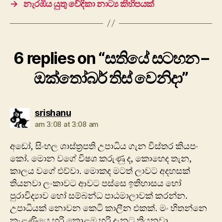
→
නැරඹිය යුතු වේදිකා නාට්‍ය කිහිපයක්
6 replies on “සතියේ සටහන –
ඔක්තෝබර් තිස් වෙනිදා”
says:
srishanu
am 3:08 at 3:08 am
අඩෝ, සිංහල ශාස්ත්‍රපති උපාධිය ගැන විස්තර කියපං
කෝ. මොන වගේ විෂශ කරුණු ද, කොහෙද තැන,
කාලය වගේ එව්වා. මොකද මටත් ලාවට අදහසක්
තියනවා ලංකාවට ආවට පස්සෙ ඉතිහාසය හෝ
පුරාවිද්‍යාව හෝ සම්බන්ධ පාඨමාලාවක් කරන්න.
උපාධියක් නොවන කෙටි කාලීන එකක්. මං හිතන්නෙ
කැළණියෙ හරි කොළඹ හරි දැනට තියනවා.