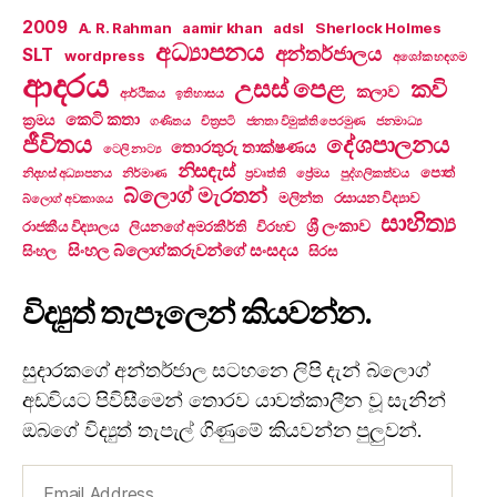
2009
A. R. Rahman
aamir khan
adsl
Sherlock Holmes
අධ්‍යාපනය
අන්තර්ජාලය
SLT
wordpress
අශෝක හඳගම
ආදරය
උසස් පෙළ
කවි
කලාව
ආර්ථිකය
ඉතිහාසය
කෙටි කතා
ක්‍රමය
ගණිතය
චිත්‍රපටි
ජනතා විමුක්ති පෙරමුණ
ජනමාධ්‍ය
ජීවිතය
දේශපාලනය
තොරතුරු තාක්ෂණය
ටෙලි නාට්‍ය
නිසඳැස්
පොත්
නිදහස් අධ්‍යාපනය
නිර්මාණ
ප්‍රවෘත්ති
ප්‍රේමය
පුද්ගලිකත්වය
බ්ලොග් මැරතන්
මලින්ත
රසායන විද්‍යාව
බ්ලොග් අවකාශය
සාහිත්‍ය
ශ්‍රී ලංකාව
රාජකීය විද්‍යාලය
ලියනගේ අමරකීර්ති
විරහව
සිංහල බ්ලොග්කරුවන්ගේ සංසදය
සිංහල
සිරස
විද්‍යුත් තැපෑලෙන් කියවන්න.
සුදාරකගේ අන්තර්ජාල සටහනෙ ලිපි දැන් බ්ලොග්
අඩවියට පිවිසීමෙන් තොරව යාවත්කාලීන වූ සැනින්
ඔබගේ විද්‍යුත් තැපැල් ගිණුමේ කියවන්න පුලුවන්.
Email