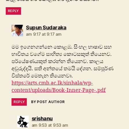
REPLY
says:
Supun Sudaraka
am 9:17 at 9:17 am
මම ඉගෙනගන්නෙ කොළඹ. සිංහල භාෂාව සහ
භාවිතය වගේම සාහිත්‍ය කොටසකුත් තියෙනව.
පර්යේෂණයකුත් කරන්න තියෙනව. කාලය
අවුරුද්දයි. සති අන්තයේ තමයි දේශන. සම්පූර්ණ
විස්තරේ මෙතැන තියෙනවා.
https://arts.cmb.ac.lk/sinhala/wp-
content/uploads/Book-Inner-Page-.pdf
REPLY
BY POST AUTHOR
says:
srishanu
am 9:53 at 9:53 am