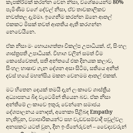
කැපකිරීමක් කරන්න වෙන නිසා, විශේෂයෙන්ම 80%
පැමිණීම වගේ දේවල් නිසා, ඒව තාවකාලිකව
නවත්තල දැම්මා. ඉගෙනීම කරන්න ඕනෙ ආතල්
එකකට මිසක් තවත් ආතතිය ඇති කරගන්න
නෙවෙයිනෙ.
ඒක නිසා මං හොයාගත්තා විකල්ප උපාධියක්. ඒ, සිංහල
ශාස්ත්‍රපති උපාධියක්. විභාග වලින් සමත් වීම
කෙසේවෙතත්, සති අන්තයේ එක දිනයක කලාව,
සිංහල භාෂාව ගැන දේශන අසා සිටීම, සතියෙ අනිත්
දවස් හයේ මහන්සිය මකන වෙනමම ආතල් එකක්.
මට හිතෙන දෙයක් තමයි දැන් ලංකාවෙ ශාස්ත්‍රීය
අධ්‍යාපනය බිඳ වැටෙමින් තියෙන බව. ඒක නිසා
අන්තිමේ ලංකාවෙ ඉතුරු වෙන්නෙ සමාජය
දේශපාලනය නොදත්, අනෙකා පිළිබඳ Empathy
නැතිවුන, ව්‍යාපාරිකයන්ට සහ වැඩවසම්වාදී පවුල්වල
අනසකට යටත් වුන, දීන ඉංජිනේරුවන් – වෛද්‍යවරුන්