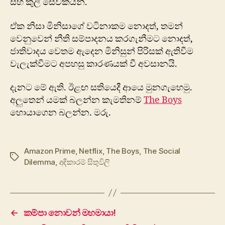
සහ කුලී සේවකයන්.
ඒක නිසා මිනිසාගේ වටිනාකම නොදත්, තමන්
වෙනුවෙන් නීති සම්පාදනය කරගැනීමට නොදත්,
ජාතිවාදය වෙතම ඇදෙන මිනිසුන් පිරිසක් ඇතිවීම
වැලැක්වීමට අපහසු කාරණයක් වී අවසානයි.
දැනට මේ ඇති. ඊළඟ සතියෙදී ආයෙ මුනගැහෙමු.
අලුතෙන් යමක් බලන්න කැමතිනම්
The Boys
​
හොයාගෙන බලන්න. මරු.
Amazon Prime
,
Netflix
,
The Boys
,
The Social
Tags
Dilemma
,
අදිකාරම් සිතුවිලි
←
කම්පා නොවන් මහමායා!