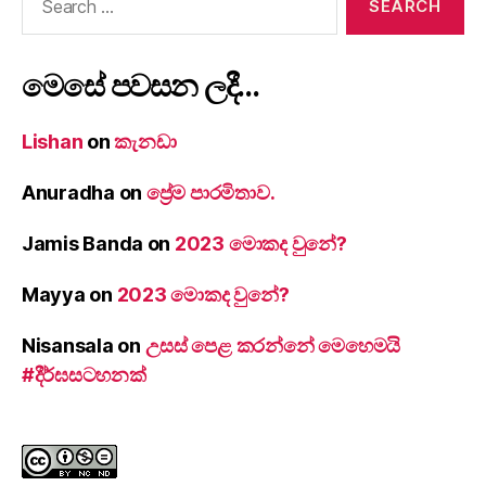
for:
මෙසේ පවසන ලදී…
Lishan
on
කැනඩා
Anuradha
on
ප්‍රේම පාරමිතාව.
Jamis Banda
on
2023 මොකද වුනේ?
Mayya
on
2023 මොකද වුනේ?
Nisansala
on
උසස් පෙළ කරන්නේ මෙහෙමයි
#දීර්ඝසටහනක්