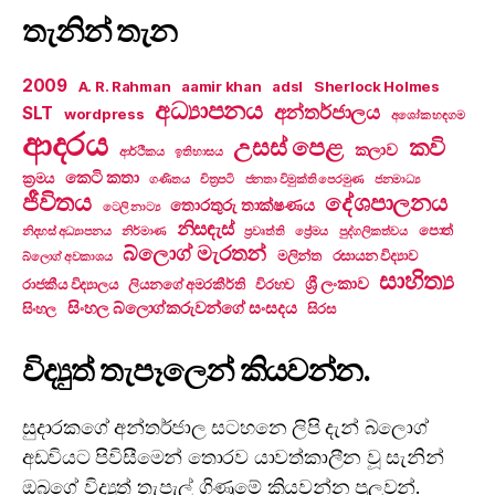
තැනින් තැන
2009
A. R. Rahman
aamir khan
adsl
Sherlock Holmes
අධ්‍යාපනය
අන්තර්ජාලය
SLT
wordpress
අශෝක හඳගම
ආදරය
උසස් පෙළ
කවි
කලාව
ආර්ථිකය
ඉතිහාසය
කෙටි කතා
ක්‍රමය
ගණිතය
චිත්‍රපටි
ජනතා විමුක්ති පෙරමුණ
ජනමාධ්‍ය
ජීවිතය
දේශපාලනය
තොරතුරු තාක්ෂණය
ටෙලි නාට්‍ය
නිසඳැස්
පොත්
නිදහස් අධ්‍යාපනය
නිර්මාණ
ප්‍රවෘත්ති
ප්‍රේමය
පුද්ගලිකත්වය
බ්ලොග් මැරතන්
මලින්ත
රසායන විද්‍යාව
බ්ලොග් අවකාශය
සාහිත්‍ය
ශ්‍රී ලංකාව
රාජකීය විද්‍යාලය
ලියනගේ අමරකීර්ති
විරහව
සිංහල බ්ලොග්කරුවන්ගේ සංසදය
සිංහල
සිරස
විද්‍යුත් තැපෑලෙන් කියවන්න.
සුදාරකගේ අන්තර්ජාල සටහනෙ ලිපි දැන් බ්ලොග්
අඩවියට පිවිසීමෙන් තොරව යාවත්කාලීන වූ සැනින්
ඔබගේ විද්‍යුත් තැපැල් ගිණුමේ කියවන්න පුලුවන්.