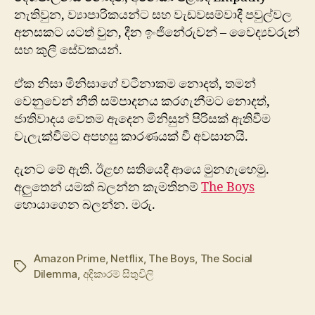
නැතිවුන, ව්‍යාපාරිකයන්ට සහ වැඩවසම්වාදී පවුල්වල
අනසකට යටත් වුන, දීන ඉංජිනේරුවන් – වෛද්‍යවරුන්
සහ කුලී සේවකයන්.
ඒක නිසා මිනිසාගේ වටිනාකම නොදත්, තමන්
වෙනුවෙන් නීති සම්පාදනය කරගැනීමට නොදත්,
ජාතිවාදය වෙතම ඇදෙන මිනිසුන් පිරිසක් ඇතිවීම
වැලැක්වීමට අපහසු කාරණයක් වී අවසානයි.
දැනට මේ ඇති. ඊළඟ සතියෙදී ආයෙ මුනගැහෙමු.
අලුතෙන් යමක් බලන්න කැමතිනම්
The Boys
​
හොයාගෙන බලන්න. මරු.
Amazon Prime
,
Netflix
,
The Boys
,
The Social
Tags
Dilemma
,
අදිකාරම් සිතුවිලි