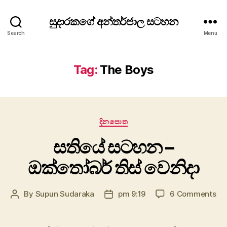
සුදාරකගේ අන්තර්ජාල සටහන
Search
Menu
Tag:
The Boys
Categories
දිනපො​ත
සතියේ සටහන –
ඔක්තෝබර් තිස් වෙනිදා
on
By
Supun Sudaraka
pm 9:19
6 Comments
Post
Post
සත
author
date
ස
–