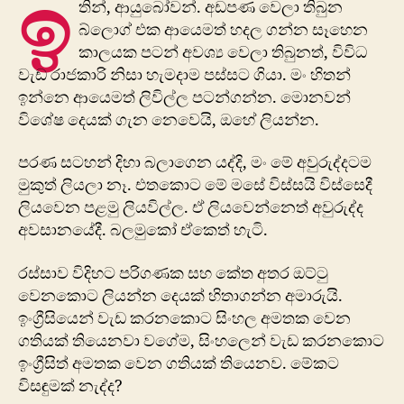
ඉ
තින්, ආයුබෝවන්. ​අඩපණ වෙලා තිබුන
ඔක
බ්ලොග් එක ආයෙමත් හදල ගන්න සෑහෙන
තිස
කාලයක පටන් අවශ්‍ය වෙලා තිබුනත්, විවිධ
වෙ
වැඩ රාජකාරි නිසා හැමදාම පස්සට ගියා. මං හිතන්
ඉන්නෙ ආයෙමත් ලිවිල්ල පටන්ගන්න. මොනවන්
විශේෂ දෙයක් ගැන නෙවෙයි, ඔහේ ලියන්න.
පරණ සටහන් දිහා බලාගෙන යද්දි, මං මේ අවුරුද්දටම
මුකුත් ලියලා නෑ. එතකොට මේ මසේ විස්සයි විස්සෙදී
ලියවෙන පළමු ලියවිල්ල. ඒ ලියවෙන්නෙත් අවුරුද්ද
අවසානයේදී. බලමුකෝ ඒකෙත් හැටි.
රස්සාව විදිහට පරිගණක සහ කේත අතර ඔට්ටු
වෙනකොට ලියන්න දෙයක් හිතාගන්න අමාරුයි.
ඉංග්‍රීසියෙන් වැඩ කරනකොට සිංහල අමතක වෙන
ගතියක් තියෙනවා වගේම, සිංහලෙන් වැඩ කරනකොට
ඉංග්‍රීසිත් අමතක වෙන ගතියක් තියෙනව. මේකට
විසඳුමක් නැද්ද?