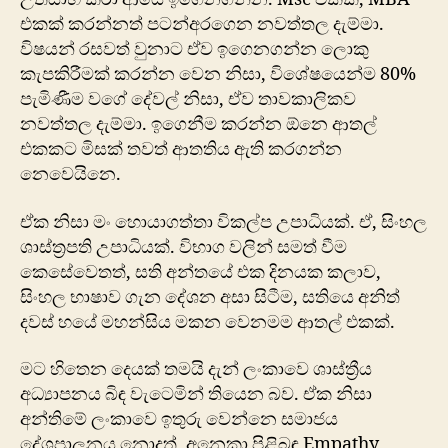
එකක් කරන්නත් පටන්අරගෙන නවත්තල දැම්මා.
විෂයන් රසවත් වුනා​ට ඒව ඉගෙනගන්න ලොකු
කැපකිරීමක් කරන්න වෙන නිසා, විශේෂයෙන්ම 80%
පැමිණීම වගේ දේවල් නිසා, ඒව තාවකාලිකව
නවත්තල දැම්මා. ඉගෙනීම කරන්න ඕනෙ ආතල්
එකකට මිසක් තවත් ආතතිය ඇති කරගන්න
නෙවෙයිනෙ.
ඒක නිසා මං හොයාගත්තා විකල්ප උපාධියක්. ඒ, සිංහල
ශාස්ත්‍රපති උපාධියක්. විභාග වලින් සමත් වීම
කෙසේවෙතත්, සති අන්තයේ එක දිනයක කලාව,
සිංහල භාෂාව ගැන දේශන අසා සිටීම, සතියෙ අනිත්
දවස් හයේ මහන්සිය මකන වෙනමම ආතල් එකක්.
මට හිතෙන දෙයක් තමයි දැන් ලංකාවෙ ශාස්ත්‍රීය
අධ්‍යාපනය බිඳ වැටෙමින් තියෙන බව. ඒක නිසා
අන්තිමේ ලංකාවෙ ඉතුරු වෙන්නෙ සමාජය
දේශපාලනය නොදත්, අනෙකා පිළිබඳ Empathy