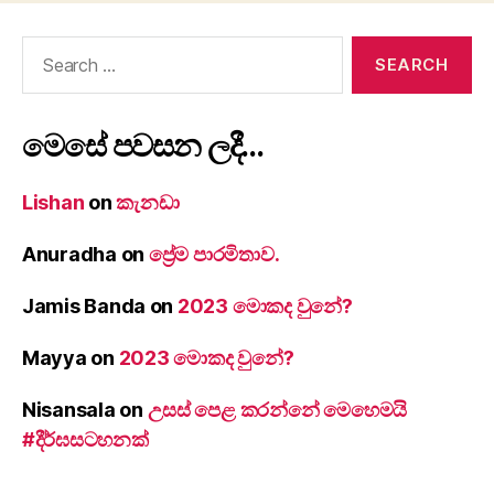
Search
for:
මෙසේ පවසන ලදී…
Lishan
on
කැනඩා
Anuradha
on
ප්‍රේම පාරමිතාව.
Jamis Banda
on
2023 මොකද වුනේ?
Mayya
on
2023 මොකද වුනේ?
Nisansala
on
උසස් පෙළ කරන්නේ මෙහෙමයි
#දීර්ඝසටහනක්