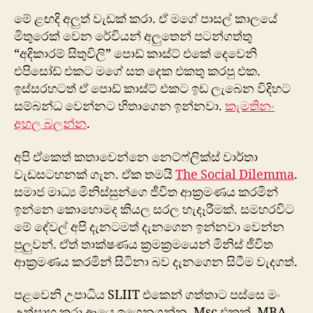
මේ ළඟදි අලුත් වැඩක් කරා. ඒ මගේ පාසල් කාලයේ
මිතුරෙක් වෙන රේවියන් අලුතෙන් පටන්ගත්තු
“අදිකාරම් සිතුවිලි” පොඩ් කාස්ට් එකේ දෙවෙනි
එපිසෝඩ් එකට මගේ සත දෙක එකතු කරපු එක.
ඉස්සරහටත් ඒ පොඩ් කාස්ට් එකට ඉඩ ලැබෙන විදිහට
සම්බන්ධ වෙන්නට හිතාගෙන ඉන්නවා.
කැමතිනං
අහල බලන්න
.
අපි ඒකෙත් කතාවෙන්නෙ නෙට්ෆ්ලික්ස් වාර්තා
වැඩසටහනක් ගැන. ඒක තමයි
The Social Dilemma
.
සමාජ මාධ්‍ය මිනිස්සුන්ගෙ ජීවිත ආක්‍රමණය කරමින්
ඉන්නෙ කොහොමද කියල සරල හැදෑරීමක්. සමහරවිට
මේ දේවල් අපි දැනටමත් දැනගෙන ඉන්නවා වෙන්න
පුලුවන්. ඒත් තාක්ෂණය ක්‍රමක්‍රමයෙන් මිනිස් ජීවිත
ආක්‍රමණය කරමින් සිටිනා බව දැනගෙන සිටීම වැදගත්.
පළවෙනි උපාධිය SLIIT එකෙන් ගත්තාට පස්සෙ මං
උත්සාහ කරා ආයෙ ඉගෙනගන්න. Msc එකක්, MBA