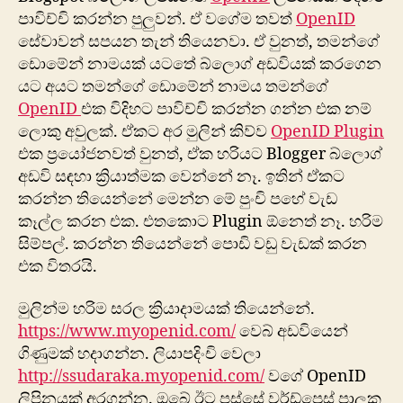
පාවිච්චි කරන්න පුලුවන්. ඒ ‍වගේම තවත්
OpenID
සේවාවන් සපයන තැන් තියෙනවා. ඒ වුනත්, තමන්ගේ
ඩොමේන් නාමයක් යටතේ බ්ලොග් අඩවියක් කරගෙන
යට අයට තමන්ගේ ‍ඩොමේන් නාමය තමන්ගේ
OpenID
එක විදිහට පාවිච්චි කරන්න ගන්න එක නම්
‍ලොකු අවුලක්. ඒකට අර මුලින් කිව්ව
OpenID Plugin
එක ප්‍රයෝජනවත් වුනත්, ඒක හරියට Blogger බ්ලොග්
අඩවි සඳහා ක්‍රියාත්මක වෙන්නේ නෑ. ඉතින් ඒකට
කරන්න තියෙන්නේ මෙන්න මේ පුංචි පහේ වැඩ
කෑල්ල කරන එක. එතකොට Plugin ඕනෙත් නෑ. හරිම
සිම්පල්. කරන්න තියෙන්නේ පොඩි වඩු වැඩක් කරන
එක විතරයි.
මුලින්ම හරිම සරල ක්‍රියාදාමයක් තියෙන්නේ.
https://www.myopenid.com/
වෙබ් අඩවියෙන්
ගිණුමක් හදාගන්න. ලියාපදිංචි වෙලා
http://ssudaraka.myopenid.com/
වගේ OpenID
ලිපිනයක් අරගන්න. ඔබේ ඊට පස්සේ වර්ඩ්ප්‍රෙස් පාලක