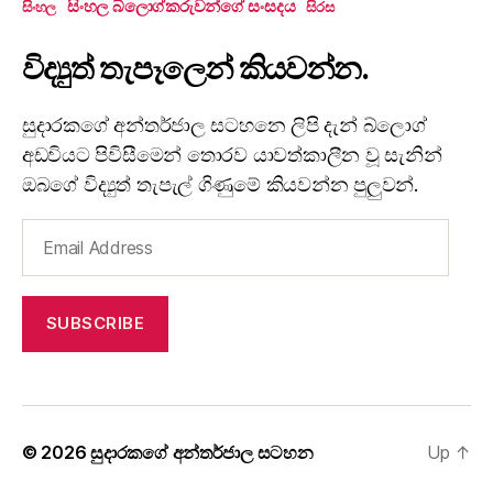
සිංහල බ්ලොග්කරුවන්ගේ සංසදය
සිංහල
සිරස
විද්‍යුත් තැපෑලෙන් කියවන්න.
සුදාරකගේ අන්තර්ජාල සටහනෙ ලිපි දැන් බ්ලොග්
අඩවියට පිවිසීමෙන් තොරව යාවත්කාලීන වූ සැනින්
ඔබගේ විද්‍යුත් තැපැල් ගිණුමේ කියවන්න පුලුවන්.
Email
Address
SUBSCRIBE
© 2026
සුදාරකගේ අන්තර්ජාල සටහන
Up
↑