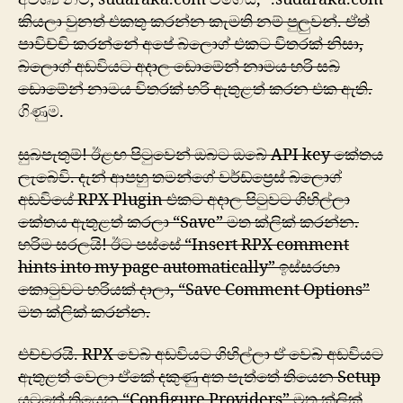
කියලා වුනත් එකතු කරන්න කැමති නම් පුලුවන්. ඒත්
පාවිච්චි කරන්නේ අපේ බ්ලොග් එකට විතරක් නිසා,
බ්ලොග් අඩවියට අදාල ඩොමේන් නාමය හරි සබ්
ඩොමේන් නාමය විතරක් හරි ඇතුළත් කරන එක ඇති.
ගිණුම.
සුබපැතුම්! ඊළඟ පිටුවෙන් ඔබට ඔබේ API key ‍‍කේතය
ලැබේවි. දැන් ආපහු තමන්ගේ වර්ඩ්ප්‍රෙස් බ්ලොග්
අඩවියේ RPX Plugin එකට අදාල පිටුවට ගිහිල්ලා
කේතය ඇතුළත් කරලා “Save” මත ක්ලික් කරන්න.
හරිම සරලයි! ඊට පස්සේ “Insert RPX comment
hints into my page automatically” ඉස්සරහා
‍කොටුවට හරියක් දාලා, “Save Comment Options”
මත ක්ලික් කරන්න.
එච්චරයි. RPX වෙබ් අඩවියට ගිහිල්ලා ඒ වෙබ් අඩවියට
ඇතුළත් වෙලා ඒකේ දකුණු අත පැත්තේ තියෙන Setup
යටතේ තියෙන “Configure Providers” මත ක්ලික්