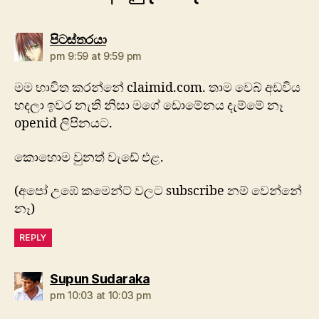
says:
පිටස්තරයා
pm 9:59 at 9:59 pm
මම භාවිත කරන්නේ claimid.com. තාම වෙබ් අඩවිය
හදලා ඉවර නැති නිසා මගේ ඩොමේනය දැම්මේ නෑ
openid ලිපිනයට.
කොහොම වුනත් වැඩේ එළ.
(අපෝ උඹේ කමෙන්ට් වලට subscribe නම් වෙන්නේ
නෑ)
REPLY
says:
Supun Sudaraka
pm 10:03 at 10:03 pm