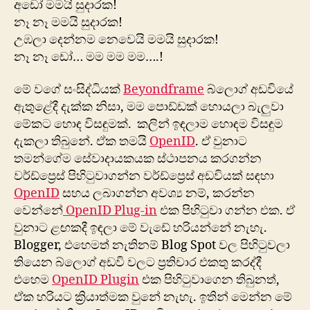
අ‍ඩෝ මමයි සුදාරක!
නෑ නෑ මමයි සුදාරක!
උඹලා දෙන්නම නෙවෙයි මමයි සුදාරක!
නෑ නෑ ඩෝ… මම මම මම….!
මේ වගේ සංසිද්ධියක්
Beyondframe
බ්ලොග් අඩවියේ
ඇතුළේදී දැක්ක නිසා, මම පොඩ්ඩක් හොයලා බැලුවා
මේකට හොඳ විසඳුමක්. කලින් ඉඳලාම හොඳම විසඳුම
දැකලා තිබුනේ. ඒක තමයි
OpenID
. ඒ වුනාට
තමන්ගේම සේවාදායකයක ස්ථාපනය කරගන්න
වර්ඩ්ප්‍රෙස් පිහිටුවාගන්න වර්ඩ්ප්‍රෙස් අඩවියක් සඳහා
OpenID
සහය ලබාගන්න අවශ්‍ය නම්, කරන්න
වෙන්නේ
OpenID Plug-in
එක පිහිටුවා ගන්න එක. ඒ
වුනාට ළඟකදී ඉඳලා මේ වැඩේ හරියන්නේ නැහැ.
Blogger, එහෙමත් නැතිනම් Blog Spot වල පිහිටුවලා
තියෙන බ්ලොග් අඩවි වලට ප්‍රතිචාර එකතු කරද්දී
එහෙම
OpenID Plugin
එක පිහිටුවාගෙන තිබුනත්,
ඒක හරියට ක්‍රියාත්මක වුනේ නැහැ. ඉතින් මෙන්න මේ