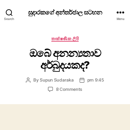
සුදාරකගේ අන්තර්ජාල සටහන
Search
Menu
Categories
තාක්ෂණික ලිපි
ඔබේ අනන්‍යතාව
අර්බුදයකද?
By
Supun Sudaraka
pm 9:45
Post
Post
author
date
on
8 Comments
ඔබේ
අනන්‍යතාව
අර්බුදයකද?