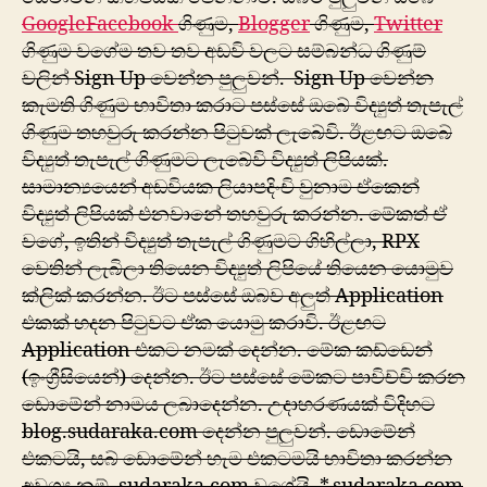
Google
Facebook
ගිණුම,
Blogger
ගිණුම,
Twitter
ගිණුම වගේම තව තව අඩවි වලට සම්බන්ධ ගිණුම්
වලින් Sign Up වෙන්න පුලුවන්. Sign Up වෙන්න
කැමති ගිණුම භාවිතා කරාට පස්සේ ඔබේ විද්‍යුත් තැපැල්
ගිණුම තහවුරු කරන්න පිටුවක් ලැබේවි. ඊළඟට ඔබේ
විද්‍යුත් තැපැල් ගිණුමට ලැබේවි විද්‍යුත් ලිපියක්.
සාමාන්‍යයෙන් අඩවියක ලියාපදිංචි වුනාම ඒකෙන්
‍විද්‍යුත් ලිපියක් එනවානේ තහවුරු කරන්න. මේකත් ඒ
වගේ, ඉතින් විද්‍යුත් තැපැල් ගිණුමට ගිහිල්ලා, RPX
වෙතින් ලැබිලා තියෙන විද්‍යුත් ලිපියේ තියෙන යොමුව
ක්ලික් කරන්න. ඊට පස්සේ ඔබව අලුත් Application
එකක් හදන පිටුවට ඒක යොමු කරාවි. ඊළඟට
Application එකට නමක් දෙන්න. මේක කඩ්ඩෙන්
(ඉංග්‍රීසියෙන්) දෙන්න. ඊට පස්සේ මේකට පාවිච්චි කරන
ඩොමේන් නාමය ලබාදෙන්න. උදාහරණයක් විදිහට
blog.sudaraka.com දෙන්න පුලුවන්. ඩොමේන්
එකටයි, සබ් ඩොමේන් හැම එකටමයි භාවිතා කරන්න
අවශ්‍ය නම්, sudaraka.com වගේයි, *.sudaraka.com