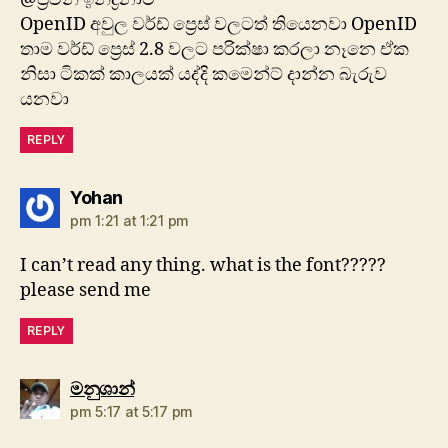
OpenID අවුල වර්ඩ් ප්‍රෙස් වලටත් තියෙනවා OpenID
තාම වර්ඩ් ප්‍රෙස් 2.8 වලට පරික්ෂා කරලා නෑනෙ ඒක
නිසා ටිකක් කාලයක් යද්දි කමෙන්ට් දාන්න බැරුව
යනවා
REPLY
says:
Yohan
pm 1:21 at 1:21 pm
I can’t read any thing. what is the font?????
please send me
REPLY
says:
මනුශාන්
pm 5:17 at 5:17 pm