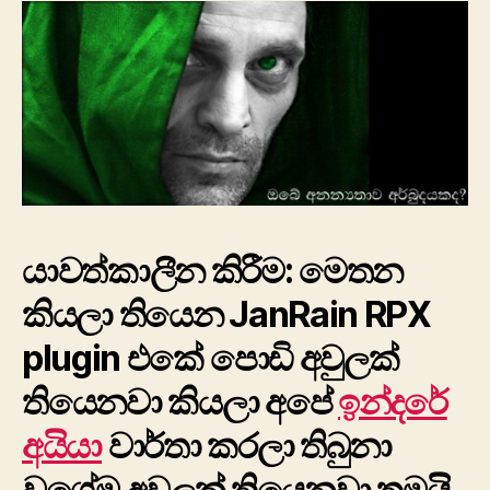
යාවත්කාලීන කිරීම: මෙතන
කියලා තියෙන JanRain RPX
plugin එකේ පොඩි අවුලක්
තියෙනවා කියලා අපේ
ඉන්දරේ
අයියා
වාර්තා කරලා තිබුනා
ව‍ගේම අවුලක් තියෙනවා තමයි.