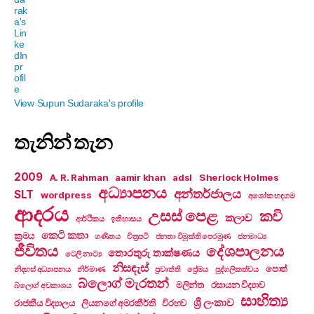
View Supun Sudaraka's profile
තැනින් තැන
2009
A. R. Rahman
aamir khan
adsl
Sherlock Holmes
අධ්‍යාපනය
අන්තර්ජාලය
SLT
wordpress
අශෝක හඳගම
ආදරය
උසස් පෙළ
කවි
කලාව
ආර්ථිකය
ඉතිහාසය
කෙටි කතා
ක්‍රමය
ගණිතය
චිත්‍රපටි
ජනතා විමුක්ති පෙරමුණ
ජනමාධ්‍ය
ජීවිතය
දේශපාලනය
තොරතුරු තාක්ෂණය
ටෙලි නාට්‍ය
නිසඳැස්
පොත්
නිදහස් අධ්‍යාපනය
නිර්මාණ
ප්‍රවෘත්ති
ප්‍රේමය
පුද්ගලිකත්වය
බ්ලොග් මැරතන්
මලින්ත
රසායන විද්‍යාව
බ්ලොග් අවකාශය
සාහිත්‍ය
ශ්‍රී ලංකාව
රාජකීය විද්‍යාලය
ලියනගේ අමරකීර්ති
විරහව