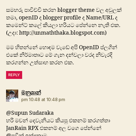
සමහරු පාවිච්චි කරන blogger theme වල අවුලක්
තමා, openID ද blogger profile ද Name/URL ද
කමෙන්ට් කලේ කියලා හරියට පේන්නෙ නැති එක.
(උදා: http://unmaththaka.blogspot.com)
මම හිතන්නේ හොඳම වැඩේ අපි OpenID ප්ලගින්
එකේ නිර්මාතෘට මේ ගැන දන්වලා වරද නිවැරදි
කරගන්න උත්සාහ කරන එක.
REPLY
says:
මනුශාන්
pm 10:48 at 10:48 pm
@Supun Sudaraka
හරි මචන් දෙවැනියට කියපු එකනම් කරගත්තා
JanRain RPX එකනම් අල වගෙ පේන්නේ
@ප්‍රවීන් ඉන්ද්‍රනාම