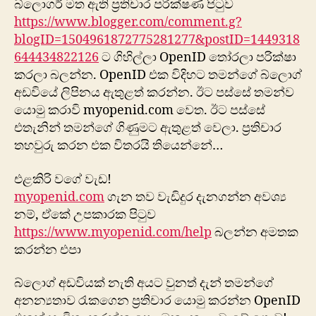
බ්ලොගර් මත ඇති ප්‍රතිචාර පරික්ෂණ පිටුව
https://www.blogger.com/comment.g?
blogID=1504961872775281277&postID=1449318
644434822126
ට ගිහිල්ලා OpenID තෝරලා පරික්ෂා
කරලා බලන්න. OpenID එක විදිහට තමන්ගේ බ්ලොග්
අඩවියේ ලිපිනය ඇතුළත් කරන්න. ඊට පස්සේ තමන්ව
යොමු කරාවි myopenid.com වෙත. ඊට පස්සේ
එතැනින් තමන්ගේ ගිණුමට ඇතුළත් වෙලා. ප්‍රතිචාර
තහවුරු කරන එක විතරයි තියෙන්නේ…
එළකිරි වගේ වැඩ!
myopenid.com
ගැන තව වැඩිදුර දැනගන්න අවශ්‍ය
නම්, ඒකේ උපකාරක පිටුව
https://www.myopenid.com/help
බලන්න අමතක
කරන්න එපා
බ්ලොග් අඩවියක් නැති අයට වුනත් දැන් තමන්ගේ
අනන්‍යතාව රැකගෙන ප්‍රතිචාර යොමු කරන්න OpenID