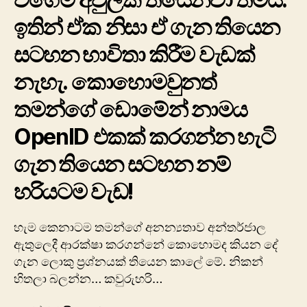
ඉතින් ඒක නිසා ඒ ගැන තියෙන
සටහන භාවිතා කිරීම වැඩක්
නැහැ. කොහොමවුනත්
තමන්ගේ ‍‍‍ඩොමේන් නාමය
OpenID එකක් කරගන්න හැටි
ගැන තියෙන සටහන නම්
හරියටම වැඩ!
හැම කෙනාටම තමන්ගේ අනන්‍යතාව අන්තර්ජාල
ඇතුලෙදී ආරක්ෂා කරගන්නේ කොහොමද කියන දේ
ගැන ලොකු ප්‍රශ්නයක් තියෙන කාලේ මේ. නිකන්
හිතලා බලන්න… කවුරුහරි…