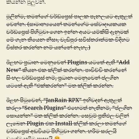
කියන්න පුලුවන්.
මුලින්ම, තමන්ගේ වර්ඩ්ප්‍රෙස් පාලක පැනලයට ඇතුළත්
වෙන්න. (සාමාන්‍යයෙන් තමන්ගේම සේවාදායකයක
වර්ඩ්ප්‍රෙස් පිහිටුවා ගෙන ඉන්න අයට යම්කිසි දැනුමක්
මේ ගැන තියෙන නිසා, වැඩිපුර සවිස්තරාත්මක විදිහට
විස්තර කරන්න නම් යන්නේ නැහැ.)
ඊළඟට ප්‍රධාන මෙනුවෙන් Plugins යටතේ ඇති “Add
New” කියන එක ක්ලික් කරන්න. පාවිච්චි කරන්නේ
සිංහල වර්ඩ්ප්‍රෙස් නම්, ප්‍රධාන මෙනුවෙන් ප්ලගින
යටතේ ඇති “එක්කරන්න” මත ක්ලික් කරන්න.
ඊළඟ පිටුවෙන්, “JanRain RPX” ඉඟිවදන් ඇතුළත්
කරලා “Search Plugins” එහෙමත් නැතිනම්, “ප්ලගින
සොයන්න” මත ක්ලික් කරන්න. සෙවුම් ප්‍රතිඵල වලින්
ලැබෙන Plugin එක Install ක්ලික් කරලා තමන්ගේ
වර්ඩ්ප්‍රෙස් අඩවියට පිහිටුවා ගන්න. හරිම සරලයි