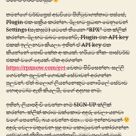
වගේම හරිම පහසුයි
තමන්ගේ වර්ඩ්ප්‍රෙස් අඩවියට පිහිටුවාගත්තාට පස්සේ,
Plugin එක සක්‍රිය කරන්න. ඊළඟට ප්‍රධාන මෙනුවෙන්
Settings (සැකසුම්) යටතේ තියෙන “RPX” මත ක්ලික්
කරන්න. ඊළඟට ඔබ‍ට පෙනේවි, Plugin එක API key
එකක් ඉල්ලනවා කියලා. ඉතින් ඒ API key එක
කියන්නේ පොඩි කේත අංකයක්. හරියට නිකං පාස්වර්ඩ්
එකක් වගේ දෙයක්. ඒක අරගන්න
https://rpxnow.com/get
වෙතට පිවිසෙන්න. සල්ලි
ගෙවන්න පුලුවන් ගොඩක් සේවාවන් අරගන්න
පුලුවන්. ඒත් බ්ලොග් ලියන්නෙකුට නොමිලේ සේවාව
හොඳටෝම ඇති කියලයි, ‍මගේ අදහස නම්.
ඉතින්, ලියාපදිංචි වෙන්න නම් SIGN-UP ක්ලික්
කරන්න. ක්ලික් කරාම ඔක්කොම අඳුරු වෙලා යනවා
වගේ පෙනේවි, බය වෙන්න එපා… මම ඉන්නවානේ
අඳුරු වෙලා මතුවෙන සුදු පාට කොටුවෙන් තෝරගන්න
සේවාවන් කිහිපයක් පෙන්නාවී. ඔබට පුලුවන් ඔබේ