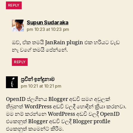
REPLY
says:
Supun Sudaraka
pm 10:23 at 10:23 pm
ඔව්, ඒක තමයි JanRain plugin එක හරියට වැඩ
නෑ වගේ තමයි පේන්නේ.
REPLY
says:
ප්‍රවීන් ඉන්ද්‍රනාම
pm 10:21 at 10:21 pm
OpenID ප්ලගිනය Blogger අඩවි සමග අවුලක්
තිබුනත් WordPress අඩවි වලදී හොඳින් ක්‍රියා කරනවා.
මම නම් කරන්නෙ WordPress අඩවි වලදී OpenID
එකෙනුත් Blogger අඩවි වලදී Blogger profile
එකෙනුත් කමෙන්ට් කිරීම.