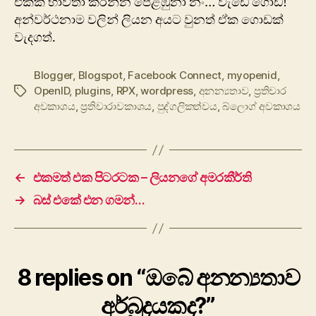
එකක් භාවිතා කරන්න පෙළඹුනා නං… වැඩේ ගොඩ!
අන්වර්ථනාම වලින් ලියන අයට වුනත් ඒක ගොඩක්
වැදගත්.
Blogger
,
Blogspot
,
Facebook Connect
,
myopenid
,
OpenID
,
plugins
,
RPX
,
wordpress
,
අනන්‍යතාව
,
ප්‍රතිචාර
Tags
අවකාශය
,
ප්‍රතිචාරාවකාශය
,
පුද්ගලිකත්වය
,
බ්ලොග් අවකාශය
←
එකමත් එක පිටරටක – ලියනගේ අමරකීර්ති
→
බස් එකේ එන ගමන්…
8 replies on “ඔබේ අනන්‍යතාව
අර්බුදයකද?”