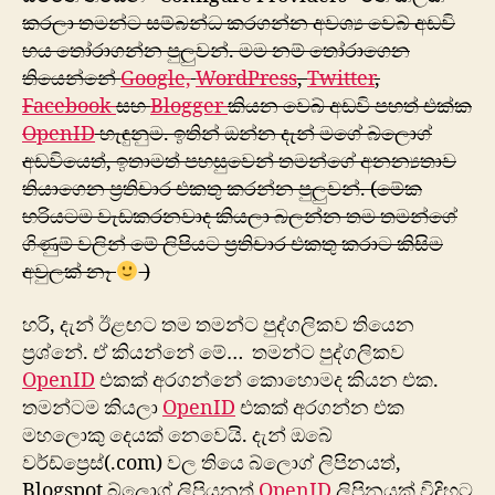
කරලා තමන්ට සම්බන්ධ කරගන්න අවශ්‍ය වෙබ් අඩවි
හය තෝරාගන්න පුලුවන්. මම නම් තෝරාගෙන
තියෙන්නේ
Google,
WordPress
,
Twitter
,
Facebook
සහ
Blogger
කියන වෙබ් අඩවි පහත් එක්ක
OpenID
හැඳුනුම. ඉතින් ඔන්න දැන් මගේ බ්ලොග්
අඩවියෙත්, ඉතාමත් පහසුවෙන් තමන්ගේ අනන්‍යතාව
තියාගෙන ප්‍රතිචාර එකතු කරන්න පුලුවන්. (මේක
හරියටම වැඩකරනවාද කියලා බලන්න තම තමන්ගේ
ගිණුම් වලින් මේ ලිපියට ප්‍රතිචාර එකතු කරාට කිසිම
අවුලක් නෑ
)
හරි, දැන් ඊළඟට තම තමන්ට පුද්ගලිකව තියෙන
ප්‍රශ්නේ. ඒ කියන්නේ මේ… තමන්ට පුද්ගලිකව
OpenID
එකක් අරගන්නේ කොහොමද කියන එක.
තමන්ටම කියලා
OpenID
එකක් අරගන්න එක
මහලොකු දෙයක් නෙවෙයි. දැන් ඔබේ
වර්ඩ්ප්‍රෙස්(.com) වල තියෙ බ්ලොග් ලිපිනයත්,
Blogspot බ්ලොග් ලිපියනත්
OpenID
ලිපිනයක් විදිහට