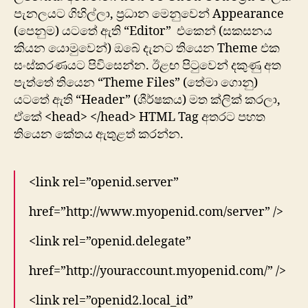
පැනලයට ගිහිල්ලා, ප්‍රධාන මෙනුවෙන් Appearance
(පෙනුම) යටතේ ඇති “Editor” එකෙන් (සකසනය
කියන ‍යොමුවෙන්) ඔබේ දැනට තියෙන Theme එක
සංස්කරණයට පිවිසෙන්න. ඊළඟ පිටුවෙන් දකුණු අත
පැත්තේ තියෙන “Theme Files” (තේමා ගොනු)
යටතේ ඇති “Header” (ශීර්ෂකය) මත ක්ලික් කරලා,
ඒකේ <head> </head> HTML Tag අතරට පහත
තියෙන කේතය ඇතුළත් කරන්න.
<link rel=”openid.server”
href=”http://www.myopenid.com/server” />
<link rel=”openid.delegate”
href=”http://youraccount.myopenid.com/” />
<link rel=”openid2.local_id”