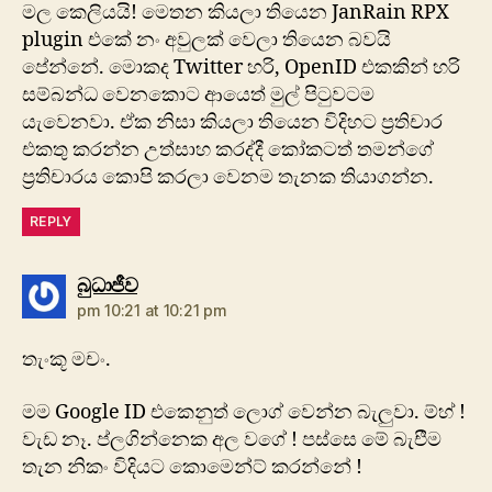
මල කෙලියයි! මෙතන කියලා තියෙන JanRain RPX
plugin එකේ නං අවුලක් වෙලා තියෙන බවයි
පේන්නේ. මොකද Twitter හරි, OpenID එකකින් හරි
සම්බන්ධ වෙනකොට ආයෙත් මුල් පිටුවටම
යැවෙනවා. ඒක නිසා කියලා තියෙන විදිහට ප්‍රතිචාර
එකතු කරන්න උත්සාහ කරද්දී කෝකටත් තමන්ගේ
ප්‍රතිචාරය කොපි කරලා වෙනම තැනක තියාගන්න.
REPLY
says:
බුධාජීව
pm 10:21 at 10:21 pm
තැංකූ මචං.
මම Google ID එකෙනුත් ලොග් වෙන්න බැලුවා. ම්හ් !
වැඩ නෑ. ප්‍ලගින්නෙක අල වගේ ! පස්සෙ මේ බැඑිම
තැන නිකං විදියට කොමෙන්ට් කරන්නේ !