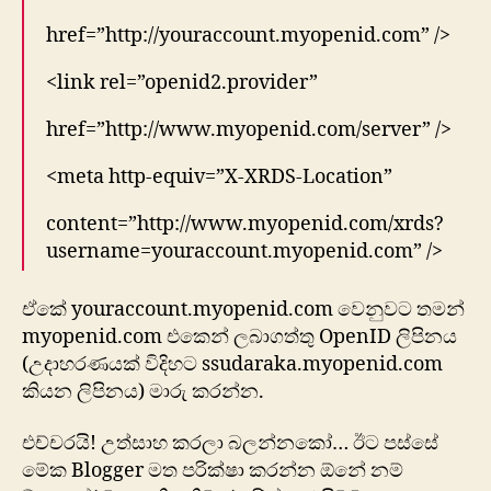
href=”http://youraccount.myopenid.com” />
<link rel=”openid2.provider”
href=”http://www.myopenid.com/server” />
<meta http-equiv=”X-XRDS-Location”
content=”http://www.myopenid.com/xrds?
username=youraccount.myopenid.com” />
ඒකේ youraccount.myopenid.com වෙනුවට තමන්
myopenid.com එකෙන් ලබාගත්තු OpenID ලිපිනය
(උදාහරණයක් විදිහට ssudaraka.myopenid.com
කියන ලිපිනය) මාරු කරන්න.
එච්චරයි! උත්සාහ කරලා බලන්නකෝ… ඊට පස්සේ
මේක Blogger මත පරික්ෂා කරන්න ඕනේ නම්