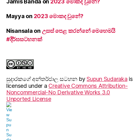
Jamis Banda
on
2023 මොකද වුනේ?
Mayya
on
2023 මොකද වුනේ?
Nisansala
on
උසස් පෙළ කරන්නේ මෙහෙමයි
#දීර්ඝසටහනක්
සුදාරක‍ගේ අන්තර්ජාල සටහන
by
Supun Sudaraka
is
licensed under a
Creative Commons Attribution-
Noncommercial-No Derivative Works 3.0
Unported License