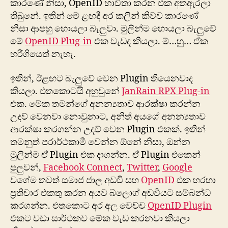
කාරණේ නිසා, OpenID භාවිතා කරන එක අතඇරලා
තිබුනේ. ඉතින් මේ ළඟදී අර කලින් කිව්ව කා‍රණේ
නිසා ආපහු හොයලා බැලුවා. මුලින්ම හොයලා බැලුවේ
මේ
OpenID Plug-in
එක වැඩද කියලා. ම්…හු… ඒක
හරිගියෙත් නැහැ.
ඉතින්, ඊළඟට බැලුවේ වෙන Plugin තියෙනවාද
කියලා. එතකොටයි අහුවුනේ
JanRain RPX Plug-in
එක. මේක තමන්ගේ අනන්‍යතාව ආරක්ෂා කරන්න
උදව් වෙනවා නොවුනාට, ‍අනිත් අයගේ අනන්‍යතාව
ආරක්ෂා කරගන්න උදව් වෙන Plugin එකක්. ඉතින්
තමනුත් පරාර්ථකාමී වෙන්න ඕනේ නිසා, ඔන්න
මුලින්ම ඒ Plugin එක දාගන්න. ඒ Plugin එකෙන්
පුලුවන්,
Facebook Connect
,
Twitter
,
Google
ව‍ගේම තවත් සමාජ ජාල අඩවි සහ
OpenID
එක හරහා
ප්‍රතිචාර එකතු කරන අයව බ්ලොග් අඩවියට සම්බන්ධ
කරගන්න. එතකොට අර අල වෙච්ච
OpenID Plugin
එකට වඩා සාර්ථකව මේක වැඩ කරනවා කියලා