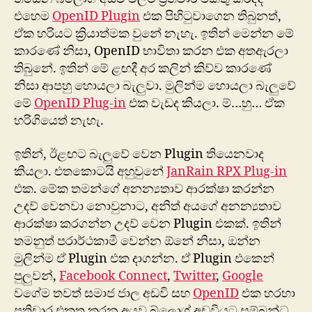
එහෙම
OpenID Plugin
එක පිහිටුවාගෙන තිබුනත්,
ඒක හරියට ක්‍රියාත්මක වුනේ නැහැ. ඉතින් මෙන්න මේ
කාරණේ නිසා, OpenID භාවිතා කරන එක අතඇරලා
තිබුනේ. ඉතින් මේ ළඟදී අර කලින් කිව්ව කා‍රණේ
නිසා ආපහු හොයලා බැලුවා. මුලින්ම හොයලා බැලුවේ
මේ
OpenID Plug-in
එක වැඩද කියලා. ම්…හු… ඒක
හරිගියෙත් නැහැ.
ඉතින්, ඊළඟට බැලුවේ වෙන Plugin තියෙනවාද
කියලා. එතකොටයි අහුවුනේ
JanRain RPX Plug-in
එක. මේක තමන්ගේ අනන්‍යතාව ආරක්ෂා කරන්න
උදව් වෙනවා නොවුනාට, ‍අනිත් අයගේ අනන්‍යතාව
ආරක්ෂා කරගන්න උදව් වෙන Plugin එකක්. ඉතින්
තමනුත් පරාර්ථකාමී වෙන්න ඕනේ නිසා, ඔන්න
මුලින්ම ඒ Plugin එක දාගන්න. ඒ Plugin එකෙන්
පුලුවන්,
Facebook Connect
,
Twitter
,
Google
ව‍ගේම තවත් සමාජ ජාල අඩවි සහ
OpenID
එක හරහා
ප්‍රතිචාර එකතු කරන අයව බ්ලොග් අඩවියට සම්බන්ධ