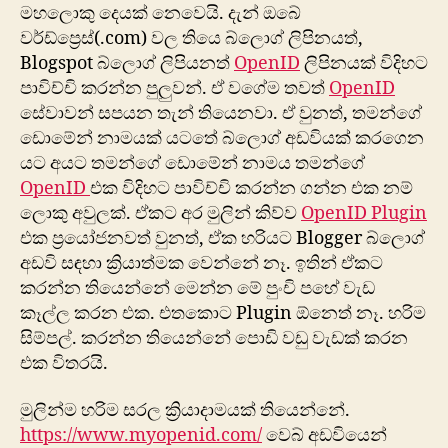
මහලොකු දෙයක් නෙවෙයි. දැන් ඔබේ
වර්ඩ්ප්‍රෙස්(.com) වල තියෙ බ්ලොග් ලිපිනයත්,
Blogspot බ්ලොග් ලිපියනත්
OpenID
ලිපිනයක් විදිහට
පාවිච්චි කරන්න පුලුවන්. ඒ ‍වගේම තවත්
OpenID
සේවාවන් සපයන තැන් තියෙනවා. ඒ වුනත්, තමන්ගේ
ඩොමේන් නාමයක් යටතේ බ්ලොග් අඩවියක් කරගෙන
යට අයට තමන්ගේ ‍ඩොමේන් නාමය තමන්ගේ
OpenID
එක විදිහට පාවිච්චි කරන්න ගන්න එක නම්
‍ලොකු අවුලක්. ඒකට අර මුලින් කිව්ව
OpenID Plugin
එක ප්‍රයෝජනවත් වුනත්, ඒක හරියට Blogger බ්ලොග්
අඩවි සඳහා ක්‍රියාත්මක වෙන්නේ නෑ. ඉතින් ඒකට
කරන්න තියෙන්නේ මෙන්න මේ පුංචි පහේ වැඩ
කෑල්ල කරන එක. එතකොට Plugin ඕනෙත් නෑ. හරිම
සිම්පල්. කරන්න තියෙන්නේ පොඩි වඩු වැඩක් කරන
එක විතරයි.
මුලින්ම හරිම සරල ක්‍රියාදාමයක් තියෙන්නේ.
https://www.myopenid.com/
වෙබ් අඩවියෙන්