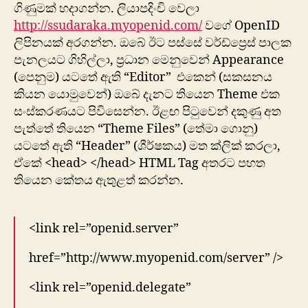
ගිණුමක් හදාගන්න. ලියාපදිංචි වෙලා
http://ssudaraka.myopenid.com/
වගේ OpenID
ලිපිනයක් අරගන්න. ඔබේ ඊට පස්සේ වර්ඩ්ප්‍රෙස් පාලක
පැනලයට ගිහිල්ලා, ප්‍රධාන මෙනුවෙන් Appearance
(පෙනුම) යටතේ ඇති “Editor” එකෙන් (සකසනය
කියන ‍යොමුවෙන්) ඔබේ දැනට තියෙන Theme එක
සංස්කරණයට පිවිසෙන්න. ඊළඟ පිටුවෙන් දකුණු අත
පැත්තේ තියෙන “Theme Files” (තේමා ගොනු)
යටතේ ඇති “Header” (ශීර්ෂකය) මත ක්ලික් කරලා,
ඒකේ <head> </head> HTML Tag අතරට පහත
තියෙන කේතය ඇතුළත් කරන්න.
<link rel=”openid.server”
href=”http://www.myopenid.com/server” />
<link rel=”openid.delegate”