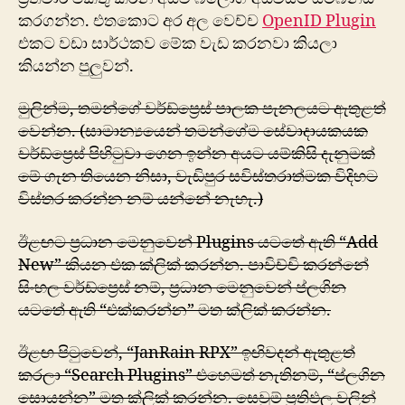
කරගන්න. එතකොට අර අල වෙච්ච
OpenID Plugin
එකට වඩා සාර්ථකව මේක වැඩ කරනවා කියලා
කියන්න පුලුවන්.
මුලින්ම, තමන්ගේ වර්ඩ්ප්‍රෙස් පාලක පැනලයට ඇතුළත්
වෙන්න. (සාමාන්‍යයෙන් තමන්ගේම සේවාදායකයක
වර්ඩ්ප්‍රෙස් පිහිටුවා ගෙන ඉන්න අයට යම්කිසි දැනුමක්
මේ ගැන තියෙන නිසා, වැඩිපුර සවිස්තරාත්මක විදිහට
විස්තර කරන්න නම් යන්නේ නැහැ.)
ඊළඟට ප්‍රධාන මෙනුවෙන් Plugins යටතේ ඇති “Add
New” කියන එක ක්ලික් කරන්න. පාවිච්චි කරන්නේ
සිංහල වර්ඩ්ප්‍රෙස් නම්, ප්‍රධාන මෙනුවෙන් ප්ලගින
යටතේ ඇති “එක්කරන්න” මත ක්ලික් කරන්න.
ඊළඟ පිටුවෙන්, “JanRain RPX” ඉඟිවදන් ඇතුළත්
කරලා “Search Plugins” එහෙමත් නැතිනම්, “ප්ලගින
සොයන්න” මත ක්ලික් කරන්න. සෙවුම් ප්‍රතිඵල වලින්