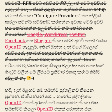
එච්චරයි. RPX වෙබ් අඩවියට ගිහිල්ලා ඒ වෙබ් අඩවියට
ඇතුළත් වෙලා ඒකේ දකුණු අත පැත්තේ තියෙන Setup
යටතේ තියෙන “Configure Providers” මත ක්ලික්
කරලා තමන්ට සම්බන්ධ කරගන්න අවශ්‍ය වෙබ් අඩවි
හය තෝරාගන්න පුලුවන්. මම නම් තෝරාගෙන
තියෙන්නේ
Google,
WordPress
,
Twitter
,
Facebook
සහ
Blogger
කියන වෙබ් අඩවි පහත් එක්ක
OpenID
හැඳුනුම. ඉතින් ඔන්න දැන් මගේ බ්ලොග්
අඩවියෙත්, ඉතාමත් පහසුවෙන් තමන්ගේ අනන්‍යතාව
තියාගෙන ප්‍රතිචාර එකතු කරන්න පුලුවන්. (මේක
හරියටම වැඩකරනවාද කියලා බලන්න තම තමන්ගේ
ගිණුම් වලින් මේ ලිපියට ප්‍රතිචාර එකතු කරාට කිසිම
අවුලක් නෑ
)
හරි, දැන් ඊළඟට තම තමන්ට පුද්ගලිකව තියෙන
ප්‍රශ්නේ. ඒ කියන්නේ මේ… තමන්ට පුද්ගලිකව
OpenID
එකක් අරගන්නේ කොහොමද කියන එක.
තමන්ටම කියලා
OpenID
එකක් අරගන්න එක