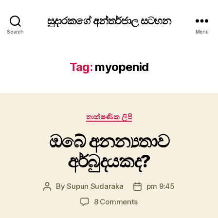
සුදාරකගේ අන්තර්ජාල සටහන
Search
Menu
Tag:
myopenid
Categories
තාක්ෂණික ලිපි
ඔබේ අනන්‍යතාව
අර්බුදයකද?
By
Supun Sudaraka
pm 9:45
Post
Post
author
date
on
8 Comments
ඔබේ