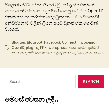
බ්ලොග් අඩවියක් නැති අයට වුනත් දැන් තමන්ගේ
අනන්‍යතාව රැකගෙන ප්‍රතිචාර යොමු කරන්න OpenID
එකක් භාවිතා කරන්න පෙළඹුනා නං… වැඩේ ගොඩ!
අන්වර්ථනාම වලින් ලියන අයට වුනත් ඒක ගොඩක්
වැදගත්.
Blogger
,
Blogspot
,
Facebook Connect
,
myopenid
,
OpenID
,
plugins
,
RPX
,
wordpress
,
අනන්‍යතාව
,
ප්‍රතිචාර
Tags
අවකාශය
,
ප්‍රතිචාරාවකාශය
,
පුද්ගලිකත්වය
,
බ්ලොග් අවකාශය
Search
for:
මෙසේ පවසන ලදී…