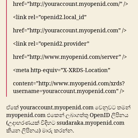
href=”http://youraccount.myopenid.com/” />
<link rel=”openid2.local_id”
href=”http://youraccount.myopenid.com” />
<link rel=”openid2.provider”
href=”http://www.myopenid.com/server” />
<meta http-equiv=”X-XRDS-Location”
content=”http://www.myopenid.com/xrds?
username=youraccount.myopenid.com” />
ඒකේ youraccount.myopenid.com වෙනුවට තමන්
myopenid.com එකෙන් ලබාගත්තු OpenID ලිපිනය
(උදාහරණයක් විදිහට ssudaraka.myopenid.com
කියන ලිපිනය) මාරු කරන්න.