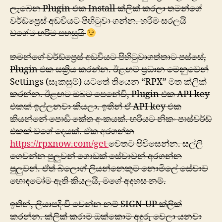
ලැබෙන Plugin එක Install ක්ලික් කරලා තමන්ගේ
වර්ඩ්ප්‍රෙස් අඩවියට පිහිටුවා ගන්න. හරිම සරලයි
වගේම හරිම පහසුයි
තමන්ගේ වර්ඩ්ප්‍රෙස් අඩවියට පිහිටුවාගත්තාට පස්සේ,
Plugin එක සක්‍රිය කරන්න. ඊළඟට ප්‍රධාන මෙනුවෙන්
Settings (සැකසුම්) යටතේ තියෙන “RPX” මත ක්ලික්
කරන්න. ඊළඟට ඔබ‍ට පෙනේවි, Plugin එක API key
එකක් ඉල්ලනවා කියලා. ඉතින් ඒ API key එක
කියන්නේ පොඩි කේත අංකයක්. හරියට නිකං පාස්වර්ඩ්
එකක් වගේ දෙයක්. ඒක අරගන්න
https://rpxnow.com/get
වෙතට පිවිසෙන්න. සල්ලි
ගෙවන්න පුලුවන් ගොඩක් සේවාවන් අරගන්න
පුලුවන්. ඒත් බ්ලොග් ලියන්නෙකුට නොමිලේ සේවාව
හොඳටෝම ඇති කියලයි, ‍මගේ අදහස නම්.
ඉතින්, ලියාපදිංචි වෙන්න නම් SIGN-UP ක්ලික්
කරන්න. ක්ලික් කරාම ඔක්කොම අඳුරු වෙලා යනවා