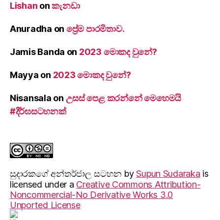
Lishan
on
කැනඩා
Anuradha
on
ප්‍රේම පාරමිතාව.
Jamis Banda
on
2023 මොකද වුනේ?
Mayya
on
2023 මොකද වුනේ?
Nisansala
on
උසස් පෙළ කරන්නේ මෙහෙමයි
#දීර්ඝසටහනක්
සුදාරක‍ගේ අන්තර්ජාල සටහන
by
Supun Sudaraka
is
licensed under a
Creative Commons Attribution-
Noncommercial-No Derivative Works 3.0
Unported License