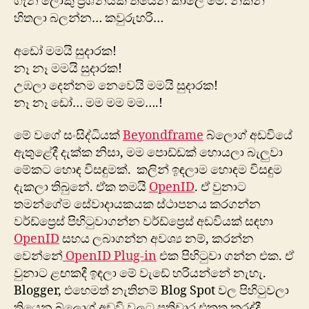
ගැන ලොකු ප්‍රශ්නයක් තියෙන කාලේ මේ. නිකන්
හිතලා බලන්න… කවුරුහරි…
අ‍ඩෝ මමයි සුදාරක!
නෑ නෑ මමයි සුදාරක!
උඹලා දෙන්නම නෙවෙයි මමයි සුදාරක!
නෑ නෑ ඩෝ… මම මම මම….!
මේ වගේ සංසිද්ධියක්
Beyondframe
බ්ලොග් අඩවියේ
ඇතුළේදී දැක්ක නිසා, මම පොඩ්ඩක් හොයලා බැලුවා
මේකට හොඳ විසඳුමක්. කලින් ඉඳලාම හොඳම විසඳුම
දැකලා තිබුනේ. ඒක තමයි
OpenID
. ඒ වුනාට
තමන්ගේම සේවාදායකයක ස්ථාපනය කරගන්න
වර්ඩ්ප්‍රෙස් පිහිටුවාගන්න වර්ඩ්ප්‍රෙස් අඩවියක් සඳහා
OpenID
සහය ලබාගන්න අවශ්‍ය නම්, කරන්න
වෙන්නේ
OpenID Plug-in
එක පිහිටුවා ගන්න එක. ඒ
වුනාට ළඟකදී ඉඳලා මේ වැඩේ හරියන්නේ නැහැ.
Blogger, එහෙමත් නැතිනම් Blog Spot වල පිහිටුවලා
තියෙන බ්ලොග් අඩවි වලට ප්‍රතිචාර එකතු කරද්දී