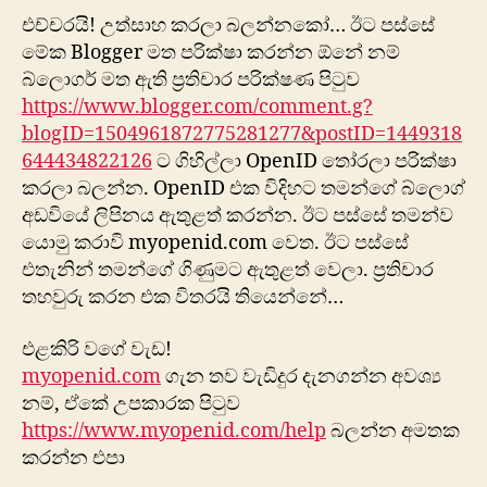
එච්චරයි! උත්සාහ කරලා බලන්නකෝ… ඊට පස්සේ
මේක Blogger මත පරික්ෂා කරන්න ඕනේ නම්
බ්ලොගර් මත ඇති ප්‍රතිචාර පරික්ෂණ පිටුව
https://www.blogger.com/comment.g?
blogID=1504961872775281277&postID=1449318
644434822126
ට ගිහිල්ලා OpenID තෝරලා පරික්ෂා
කරලා බලන්න. OpenID එක විදිහට තමන්ගේ බ්ලොග්
අඩවියේ ලිපිනය ඇතුළත් කරන්න. ඊට පස්සේ තමන්ව
යොමු කරාවි myopenid.com වෙත. ඊට පස්සේ
එතැනින් තමන්ගේ ගිණුමට ඇතුළත් වෙලා. ප්‍රතිචාර
තහවුරු කරන එක විතරයි තියෙන්නේ…
එළකිරි වගේ වැඩ!
myopenid.com
ගැන තව වැඩිදුර දැනගන්න අවශ්‍ය
නම්, ඒකේ උපකාරක පිටුව
https://www.myopenid.com/help
බලන්න අමතක
කරන්න එපා