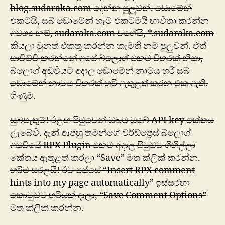
blog.sudaraka.com දෙන්න පුලුවන්. ඩොමේන්
එකටයි, සබ් ඩොමේන් හැම එකටමයි භාවිතා කරන්න
අවශ්‍ය නම්, sudaraka.com වගේයි, *.sudaraka.com
කියලා වුනත් එකතු කරන්න කැමති නම් පුලුවන්. ඒත්
පාවිච්චි කරන්නේ අපේ බ්ලොග් එකට විතරක් නිසා,
බ්ලොග් අඩවියට අදාල ඩොමේන් නාමය හරි සබ්
ඩොමේන් නාමය විතරක් හරි ඇතුළත් කරන එක ඇති.
ගිණුම.
සුබපැතුම්! ඊළඟ පිටුවෙන් ඔබට ඔබේ API key ‍‍කේතය
ලැබේවි. දැන් ආපහු තමන්ගේ වර්ඩ්ප්‍රෙස් බ්ලොග්
අඩවියේ RPX Plugin එකට අදාල පිටුවට ගිහිල්ලා
කේතය ඇතුළත් කරලා “Save” මත ක්ලික් කරන්න.
හරිම සරලයි! ඊට පස්සේ “Insert RPX comment
hints into my page automatically” ඉස්සරහා
‍කොටුවට හරියක් දාලා, “Save Comment Options”
මත ක්ලික් කරන්න.