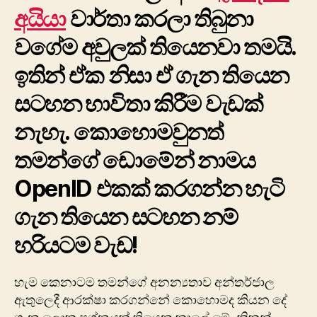
අයියා
වාර්තා කරලා තිබුනා
ව‍ගේම අවුලක් තියෙනවා තමයි.
ඉතින් ඒක නිසා ඒ ගැන තියෙන
සටහන භාවිතා කිරීම වැඩක්
නැහැ. කොහොමවුනත්
තමන්ගේ ‍‍‍ඩොමේන් නාමය
OpenID එකක් කරගන්න හැටි
ගැන තියෙන සටහන නම්
හරියටම වැඩ!
හැම කෙනාටම තමන්ගේ අනන්‍යතාව අන්තර්ජාල
ඇතුලෙදී ආරක්ෂා කරගන්නේ කොහොමද කියන දේ