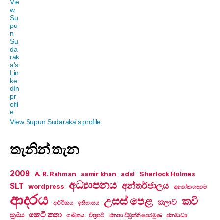
View Supun Sudaraka's profile
තැනින් තැන
2009
A. R. Rahman
aamir khan
adsl
Sherlock Holmes
අධ්‍යාපනය
අන්තර්ජාලය
SLT
wordpress
අශෝක හඳගම
ආදරය
උසස් පෙළ
කවි
කලාව
ආර්ථිකය
ඉතිහාසය
කෙටි කතා
ක්‍රමය
ගණිතය
චිත්‍රපටි
ජනතා විමුක්ති පෙරමුණ
ජනමාධ්‍ය