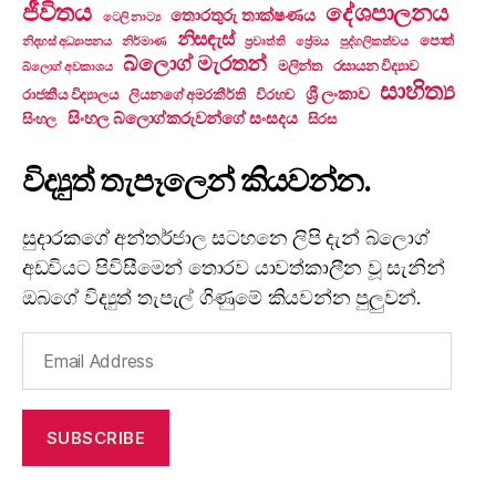
ජීවිතය
දේශපාලනය
තොරතුරු තාක්ෂණය
ටෙලි නාට්‍ය
නිසඳැස්
පොත්
නිදහස් අධ්‍යාපනය
නිර්මාණ
ප්‍රවෘත්ති
ප්‍රේමය
පුද්ගලිකත්වය
බ්ලොග් මැරතන්
මලින්ත
රසායන විද්‍යාව
බ්ලොග් අවකාශය
සාහිත්‍ය
ශ්‍රී ලංකාව
රාජකීය විද්‍යාලය
ලියනගේ අමරකීර්ති
විරහව
සිංහල බ්ලොග්කරුවන්ගේ සංසදය
සිංහල
සිරස
විද්‍යුත් තැපෑලෙන් කියවන්න.
සුදාරකගේ අන්තර්ජාල සටහනෙ ලිපි දැන් බ්ලොග්
අඩවියට පිවිසීමෙන් තොරව යාවත්කාලීන වූ සැනින්
ඔබගේ විද්‍යුත් තැපැල් ගිණුමේ කියවන්න පුලුවන්.
Email
Address
SUBSCRIBE