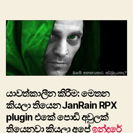
අනන්‍යතාව
අර්බුදයකද?
යාවත්කාලීන කිරීම: මෙතන
කියලා තියෙන JanRain RPX
plugin එකේ පොඩි අවුලක්
තියෙනවා කියලා අපේ
ඉන්දරේ