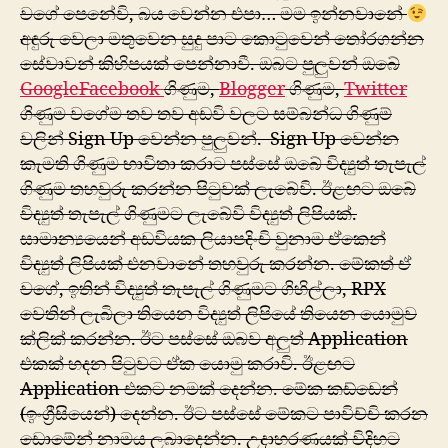
වගේ පෙනේවි, බය වෙන්න එපා… මම ඉන්නවානේ
අඳුරු වෙලා මතුවෙන සුදු පාට කොටුවෙන් තෝරගන්න
සේවාවන් කිහිපයක් පෙන්නාවී. ඔබට පුලුවන් ඔබේ
Google
Facebook
ගිණුම,
Blogger
ගිණුම,
Twitter
ගිණුම වගේම තව තව අඩවි වලට සම්බන්ධ ගිණුම්
වලින් Sign Up වෙන්න පුලුවන්. Sign Up වෙන්න
කැමති ගිණුම භාවිතා කරාට පස්සේ ඔබේ විද්‍යුත් තැපැල්
ගිණුම තහවුරු කරන්න පිටුවක් ලැබේවි. ඊළඟට ඔබේ
විද්‍යුත් තැපැල් ගිණුමට ලැබේවි විද්‍යුත් ලිපියක්.
සාමාන්‍යයෙන් අඩවියක ලියාපදිංචි වුනාම ඒකෙන්
‍විද්‍යුත් ලිපියක් එනවානේ තහවුරු කරන්න. මේකත් ඒ
වගේ, ඉතින් විද්‍යුත් තැපැල් ගිණුමට ගිහිල්ලා, RPX
වෙතින් ලැබිලා තියෙන විද්‍යුත් ලිපියේ තියෙන යොමුව
ක්ලික් කරන්න. ඊට පස්සේ ඔබව අලුත් Application
එකක් හදන පිටුවට ඒක යොමු කරාවි. ඊළඟට
Application එකට නමක් දෙන්න. මේක කඩ්ඩෙන්
(ඉංග්‍රීසියෙන්) දෙන්න. ඊට පස්සේ මේකට පාවිච්චි කරන
ඩොමේන් නාමය ලබාදෙන්න. උදාහරණයක් විදිහට