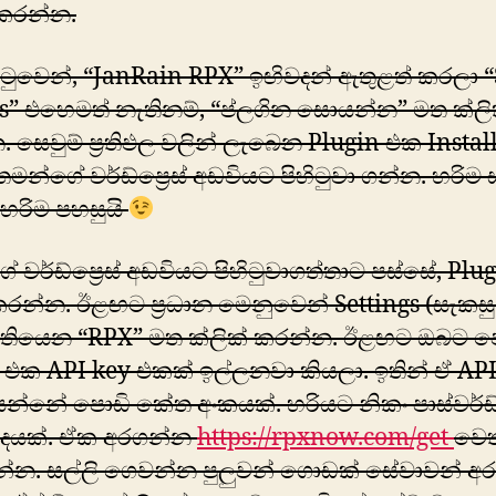
 කරන්න.
ටුවෙන්, “JanRain RPX” ඉඟිවදන් ඇතුළත් කරලා 
s” එහෙමත් නැතිනම්, “ප්ලගින සොයන්න” මත ක්ලි
 සෙවුම් ප්‍රතිඵල වලින් ලැබෙන Plugin එක Install
මන්ගේ වර්ඩ්ප්‍රෙස් අඩවියට පිහිටුවා ගන්න. හරිම
හරිම පහසුයි
 වර්ඩ්ප්‍රෙස් අඩවියට පිහිටුවාගත්තාට පස්සේ, Plu
ය කරන්න. ඊළඟට ප්‍රධාන මෙනුවෙන් Settings (සැකසු
තියෙන “RPX” මත ක්ලික් කරන්න. ඊළඟට ඔබ‍ට ප
 එක API key එකක් ඉල්ලනවා කියලා. ඉතින් ඒ API
න්නේ පොඩි කේත අංකයක්. හරියට නිකං පාස්වර්ඩ
ෙයක්. ඒක අරගන්න
https://rpxnow.com/get
වෙ
න්න. සල්ලි ගෙවන්න පුලුවන් ගොඩක් සේවාවන් අ