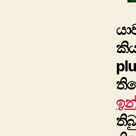
යා
කි
pl
ති
ඉන
තිබ