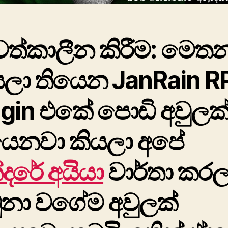
වත්කාලීන කිරීම: මෙත
යලා තියෙන JanRain R
ugin එකේ පොඩි අවුලක
යෙනවා කියලා අපේ
්දරේ අයියා
වාර්තා කරල
ුනා ව‍ගේම අවුලක්