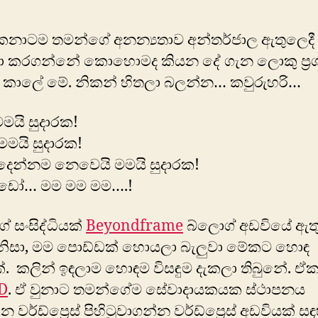
ෙනාටම තමන්ගේ අනන්‍යතාව අන්තර්ජාල ඇතුලෙදී
ා කරගන්නේ කොහොමද කියන දේ ගැන ලොකු ප්‍ර
 කාලේ මේ. නිකන් හිතලා බලන්න… කවුරුහරි…
මයි සුදාරක!
මමයි සුදාරක!
දෙන්නම නෙවෙයි මමයි සුදාරක!
 ඩෝ… මම මම මම….!
 සංසිද්ධියක්
Beyondframe
බ්ලොග් අඩවියේ ඇතු
 නිසා, මම පොඩ්ඩක් හොයලා බැලුවා මේකට හොඳ
ක්. කලින් ඉඳලාම හොඳම විසඳුම දැකලා තිබුනේ. ඒ
D
. ඒ වුනාට තමන්ගේම සේවාදායකයක ස්ථාපනය
වර්ඩ්ප්‍රෙස් පිහිටුවාගන්න වර්ඩ්ප්‍රෙස් අඩවියක් ස