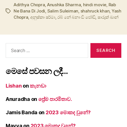
Adithya Chopra
,
Anushka Sharma
,
hindi movie
,
Rab
Ne Bana Di Jodi
,
Salim Suleiman
,
shahruck khan
,
Yash
Tags
Chopra
,
අනුෂ්කා ෂර්මා
,
රබ් නේ බනා ඩි ජෝඩි
,
ෂාරුක් ඛාන්
Search
for:
මෙසේ පවසන ලදී…
Lishan
on
කැනඩා
Anuradha
on
ප්‍රේම පාරමිතාව.
Jamis Banda
on
2023 මොකද වුනේ?
Mayya
on
2023 මොකද වුනේ?