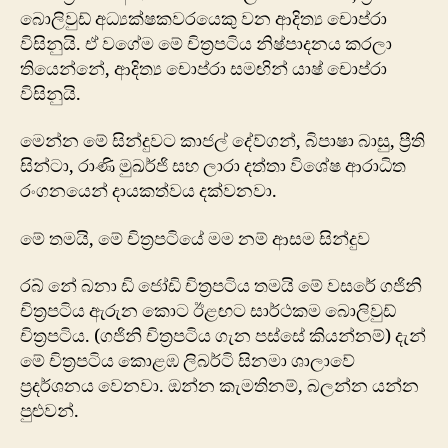
බොලිවුඩ් අධ්‍යක්ෂකවරයෙකු වන ආදිත්‍ය චොප්රා
විසිනුයි. ඒ වගේම මේ චිත්‍රපටිය නිෂ්පාදනය කරලා
තියෙන්නේ, ආදිත්‍ය චොප්රා සමඟින් යාෂ් චොප්රා
විසිනුයි.
මෙන්න මේ සින්දුවට කාජල් දේව්ගන්, බිපාෂා බාසු, ප්‍රීති
සින්ටා, රාණි මුඛර්ජි සහ ලාරා දත්තා විශේෂ ආරාධිත
රංග‍නයෙන් දායකත්වය දක්වනවා.
මේ තමයි, මේ චිත්‍රපටියේ මම නම් ආසම සින්දුව
රබ් නේ බනා ඩි‍ ජෝඩි චිත්‍රපටිය තමයි මේ වසරේ ගජිනි
චිත්‍රපටිය ඇරුන කොට ඊළඟට සාර්ථකම බොලිවුඩ්
චිත්‍රපටිය. (ගජිනි චිත්‍රපටිය ගැන පස්සේ කියන්නම්) දැන්
මේ චිත්‍රපටිය කොළඹ ලිබර්ටි සිනමා ශාලාවේ
ප්‍රදර්ශනය වෙනවා. ඔන්න කැමතිනම්, බලන්න යන්න
පුළුවන්.