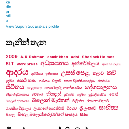
View Supun Sudaraka's profile
තැනින් තැන
2009
A. R. Rahman
aamir khan
adsl
Sherlock Holmes
අධ්‍යාපනය
අන්තර්ජාලය
SLT
wordpress
අශෝක හඳගම
ආදරය
උසස් පෙළ
කවි
කලාව
ආර්ථිකය
ඉතිහාසය
කෙටි කතා
ක්‍රමය
ගණිතය
චිත්‍රපටි
ජනතා විමුක්ති පෙරමුණ
ජනමාධ්‍ය
ජීවිතය
දේශපාලනය
තොරතුරු තාක්ෂණය
ටෙලි නාට්‍ය
නිසඳැස්
පොත්
නිදහස් අධ්‍යාපනය
නිර්මාණ
ප්‍රවෘත්ති
ප්‍රේමය
පුද්ගලිකත්වය
බ්ලොග් මැරතන්
මලින්ත
රසායන විද්‍යාව
බ්ලොග් අවකාශය
සාහිත්‍ය
ශ්‍රී ලංකාව
රාජකීය විද්‍යාලය
ලියනගේ අමරකීර්ති
විරහව
සිංහල බ්ලොග්කරුවන්ගේ සංසදය
සිංහල
සිරස