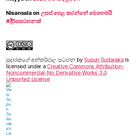
Nisansala
on
උසස් පෙළ කරන්නේ මෙහෙමයි
#දීර්ඝසටහනක්
සුදාරක‍ගේ අන්තර්ජාල සටහන
by
Supun Sudaraka
is
licensed under a
Creative Commons Attribution-
Noncommercial-No Derivative Works 3.0
Unported License