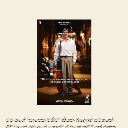
නේ
බනා
ඩි
ජෝඩි
|
Rab
Ne
Bana
Di
Jodi
මම මගේ “සාපෙක මහිම” කියන බ්ලොග් සටහනේ
ලිව්වානේ මම අපේ හොස්ටල් එකේ කට්ටියත් එක්ක