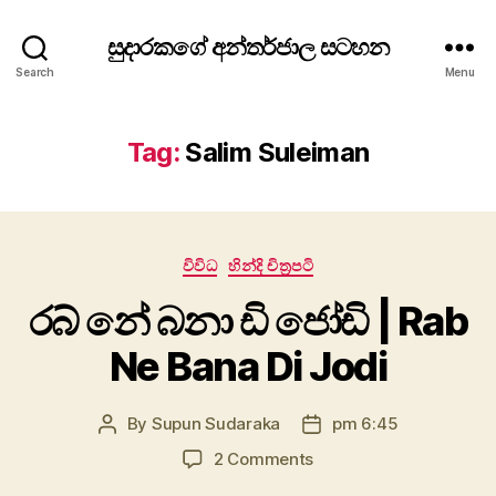
සුදාරකගේ අන්තර්ජාල සටහන
Search
Menu
Tag:
Salim Suleiman
Categories
විවිධ
හින්දි චිත්‍රපටි
රබ් නේ බනා ඩි ජෝඩි | Rab
Ne Bana Di Jodi
By
Supun Sudaraka
pm 6:45
Post
Post
author
date
on
2 Comments
රබ්