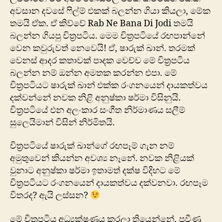
අවසාන දවසේ ෆිල්ම් එකක් බලන්න ගියා කියලා, මේක
තමයි ඒක. ඒ කිව්වේ Rab Ne Bana Di Jodi තමයි
බලන්න ගියපු චිත්‍රපටිය. මෙම චිත්‍රපටියේ රඟපාන්නේ
වෙන කවුරුවත් නෙවෙයි! ඒ, ෂාරුක් ඛාන්. තරමක්
වෙනස් ආදර කතාවක් පාදක වෙච්ච මේ චිත්‍රපටිය
බලන්න නම් ඔන්න අමතක කරන්න එපා. මේ
චිත්‍රපටියට ෂාරුක් ඛාන් එක්ක රංග‍නයෙන් දායකත්ව‍ය
දක්වන්නේ නවක නිළි අනුෂ්කා ෂර්මා විසිනුයි.
චිත්‍රපටියේ එන අලංකාර සංගීත නිර්මාණය සලීම්
සුලෙයිමාන් විසින් නිර්මිතයි.
චිත්‍රපටියේ ෂාරුක් ඛාන්ගේ රඟපෑම් ගැන නම්
අමුතුවෙන් කියන්න අවශ්‍ය නෑනේ. නවක නිළියක්
වුනාට අනුෂ්කා ෂර්මා ඉතාමත් දක්ෂ විදිහට මේ
චිත්‍රපටියට රංගනයෙන් දායකත්වය දක්වනවා. රඟපෑම
විතරද? ඇයි ලස්සන?
මේ චිත්‍රපටිය අධ්‍යක්ෂණය කරලා තියෙන්නේ, ප්‍රවීණ