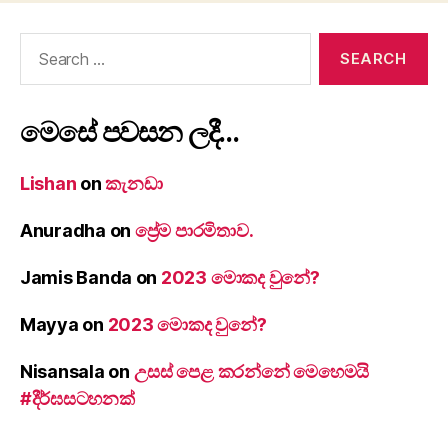
Search
for:
මෙසේ පවසන ලදී…
Lishan
on
කැනඩා
Anuradha
on
ප්‍රේම පාරමිතාව.
Jamis Banda
on
2023 මොකද වුනේ?
Mayya
on
2023 මොකද වුනේ?
Nisansala
on
උසස් පෙළ කරන්නේ මෙහෙමයි
#දීර්ඝසටහනක්