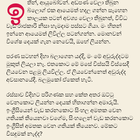
ඉ
තින්, ආයුබෝවන්. ​අඩපණ වෙලා තිබුන
ඔක
බ්ලොග් එක ආයෙමත් හදල ගන්න සෑහෙන
තිස
කාලයක පටන් අවශ්‍ය වෙලා තිබුනත්, විවිධ
වෙ
වැඩ රාජකාරි නිසා හැමදාම පස්සට ගියා. මං හිතන්
ඉන්නෙ ආයෙමත් ලිවිල්ල පටන්ගන්න. මොනවන්
විශේෂ දෙයක් ගැන නෙවෙයි, ඔහේ ලියන්න.
පරණ සටහන් දිහා බලාගෙන යද්දි, මං මේ අවුරුද්දටම
මුකුත් ලියලා නෑ. එතකොට මේ මසේ විස්සයි විස්සෙදී
ලියවෙන පළමු ලියවිල්ල. ඒ ලියවෙන්නෙත් අවුරුද්ද
අවසානයේදී. බලමුකෝ ඒකෙත් හැටි.
රස්සාව විදිහට පරිගණක සහ කේත අතර ඔට්ටු
වෙනකොට ලියන්න දෙයක් හිතාගන්න අමාරුයි.
ඉංග්‍රීසියෙන් වැඩ කරනකොට සිංහල අමතක වෙන
ගතියක් තියෙනවා වගේම, සිංහලෙන් වැඩ කරනකොට
ඉංග්‍රීසිත් අමතක වෙන ගතියක් තියෙනව. මේකට
විසඳුමක් නැද්ද?