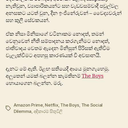
නැතිවුන, ව්‍යාපාරිකයන්ට සහ වැඩවසම්වාදී පවුල්වල
අනසකට යටත් වුන, දීන ඉංජිනේරුවන් – වෛද්‍යවරුන්
සහ කුලී සේවකයන්.
ඒක නිසා මිනිසාගේ වටිනාකම නොදත්, තමන්
වෙනුවෙන් නීති සම්පාදනය කරගැනීමට නොදත්,
ජාතිවාදය වෙතම ඇදෙන මිනිසුන් පිරිසක් ඇතිවීම
වැලැක්වීමට අපහසු කාරණයක් වී අවසානයි.
දැනට මේ ඇති. ඊළඟ සතියෙදී ආයෙ මුනගැහෙමු.
අලුතෙන් යමක් බලන්න කැමතිනම්
The Boys
​
හොයාගෙන බලන්න. මරු.
Amazon Prime
,
Netflix
,
The Boys
,
The Social
Tags
Dilemma
,
අදිකාරම් සිතුවිලි