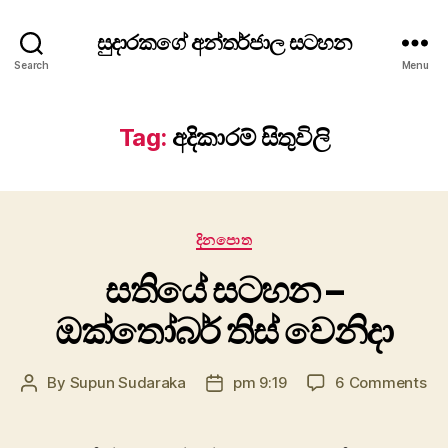
සුදාරකගේ අන්තර්ජාල සටහන
Search
Menu
Tag:
අදිකාරම් සිතුවිලි
Categories
දිනපො​ත
සතියේ සටහන –
ඔක්තෝබර් තිස් වෙනිදා
on
By
Supun Sudaraka
pm 9:19
6 Comments
Post
Post
සත
author
date
ස
–