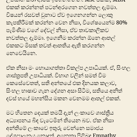
එකක් කරන්නත් පටන්අරගෙන නවත්තල දැම්මා.
විෂයන් රසවත් වුනා​ට ඒව ඉගෙනගන්න ලොකු
කැපකිරීමක් කරන්න වෙන නිසා, විශේෂයෙන්ම 80%
පැමිණීම වගේ දේවල් නිසා, ඒව තාවකාලිකව
නවත්තල දැම්මා. ඉගෙනීම කරන්න ඕනෙ ආතල්
එකකට මිසක් තවත් ආතතිය ඇති කරගන්න
නෙවෙයිනෙ.
ඒක නිසා මං හොයාගත්තා විකල්ප උපාධියක්. ඒ, සිංහල
ශාස්ත්‍රපති උපාධියක්. විභාග වලින් සමත් වීම
කෙසේවෙතත්, සති අන්තයේ එක දිනයක කලාව,
සිංහල භාෂාව ගැන දේශන අසා සිටීම, සතියෙ අනිත්
දවස් හයේ මහන්සිය මකන වෙනමම ආතල් එකක්.
මට හිතෙන දෙයක් තමයි දැන් ලංකාවෙ ශාස්ත්‍රීය
අධ්‍යාපනය බිඳ වැටෙමින් තියෙන බව. ඒක නිසා
අන්තිමේ ලංකාවෙ ඉතුරු වෙන්නෙ සමාජය
දේශපාලනය නොදත්, අනෙකා පිළිබඳ Empathy