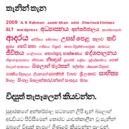
තැනින් තැන
2009
A. R. Rahman
aamir khan
adsl
Sherlock Holmes
අධ්‍යාපනය
අන්තර්ජාලය
SLT
wordpress
අශෝක හඳගම
ආදරය
උසස් පෙළ
කවි
කලාව
ආර්ථිකය
ඉතිහාසය
කෙටි කතා
ක්‍රමය
ගණිතය
චිත්‍රපටි
ජනතා විමුක්ති පෙරමුණ
ජනමාධ්‍ය
ජීවිතය
දේශපාලනය
තොරතුරු තාක්ෂණය
ටෙලි නාට්‍ය
නිසඳැස්
පොත්
නිදහස් අධ්‍යාපනය
නිර්මාණ
ප්‍රවෘත්ති
ප්‍රේමය
පුද්ගලිකත්වය
බ්ලොග් මැරතන්
මලින්ත
රසායන විද්‍යාව
බ්ලොග් අවකාශය
සාහිත්‍ය
ශ්‍රී ලංකාව
රාජකීය විද්‍යාලය
ලියනගේ අමරකීර්ති
විරහව
සිංහල බ්ලොග්කරුවන්ගේ සංසදය
සිංහල
සිරස
විද්‍යුත් තැපෑලෙන් කියවන්න.
සුදාරකගේ අන්තර්ජාල සටහනෙ ලිපි දැන් බ්ලොග්
අඩවියට පිවිසීමෙන් තොරව යාවත්කාලීන වූ සැනින්
ඔබගේ විද්‍යුත් තැපැල් ගිණුමේ කියවන්න පුලුවන්.