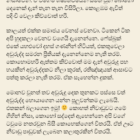
නිසාවෙන්. ඒ වගේම ශිෂ්‍යත්වයෙන් සමත් වුන බොහෝ
දෙනෙක් දැන් තැන තැන විසිරිලා. කොළඹම ඇවිත්
පදිංචි වෙලා කිව්වොත් හරි.
කාලයත් එක්ක සමාජය වෙනස් වෙනවා. ටිකෙන් ටික
අපි හුදකලා වෙනව වගෙයි දැනෙන්නෙ. ෆේස්බුක්
එකේ යහ‍ළුවෝ දහස් ගණනින් හිටියත්, එකතුවෙලා
අවුරුද්ද සමරන ප්‍රීතියක් දැනෙන්නෙම නැති තරම්.
කොහොමහරි ඇත්තම කිව්වොත් මම දැන් අවුරුදු පහ
හයකින් අවුරුද්දකට නිලා කූරක්, රතිඤ්ඤයක් ආසාවට
පත්තු කරලා නැති තරම්. ඒක සෑහෙන්න දුකක්.
මොනව වුනත් තව අවුරුදු දෙක තුනකට පස්සෙ වත්
අවුරුද්ද හොයාගෙන යන්න පුලුවන්කම ලැබෙයි.
එතකන් බලාගෙන ඉමු!
කොහත් නිවාඩුවට ගමේ
ගිහින් නිසා, කොහෝ සද්දෙත් ඇහෙන්නෙ අපි වගේ
ටවුමෙ නතරවුන බිසී කොහෙක්ගෙන් විතරයි. ඒත් ඌට
නිවාඩු පාඩුවක් ලැබෙන කලාතුරකින් විතරයි.