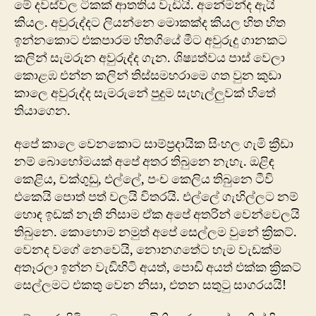
මේ දවස්වල ටිකක් ආතතිය වැඩියි. අනේමන්ද ඇයි
කියල. අවුරුද්දට ලියන්නෙ මොකක්ද කියල හිත හිත
ඉන්නකොට එකපාරම හිතගියේ මීට අවුරුදු ගානකට
කලින් සැමරුන අවුරුද්ද ගැන. ශිෂ්‍යත්වය පාස් වෙලා
කොළඹ එන්න කලින් තිස්සමහරා‍මෙ ගත වුන කුඩා
කාලෙ අවුරුද්ද සැම‍රුනේ පුදුම සැහැල්ලුවක් හිතේ
තියාගෙන.
අපේ කාලෙ වෙනකොට සාම්ප්‍රදායික සිංහල ගැමි ක්‍රීඩා
නම් බො‍හෝමයක් අපේ අතර තිබුනෙ නැහැ. ඔළිඳ
කෙළිය, චක්ගුඩු, එල්ලේ, පංච කෙලිය තිබුනෙ ටීවි
එකෙයි පොත් පත් වලයි විතරයි. එල්ලේ ගැහිල්ලට නම්
හොඳ ඉඩක් නැති නිසාම ඒක අපේ අතරින් වෙන්වෙලයි
තිබුනෙ. කොහොම නමුත් අපේ සෙල්ලම වුනේ ක්‍රිකට්.
වෙනද ‍වගේ නෙවෙයි, නොනගතේට හැම වැඩක්ම
අතෑරලා ඉන්න වැඩිහිටි අයත්, පොඩි අයත් එක්ක ක්‍රිකට්
සෙල්ලමට එකතු වෙන නිසා, එතන සතුටු සාගරයයි!