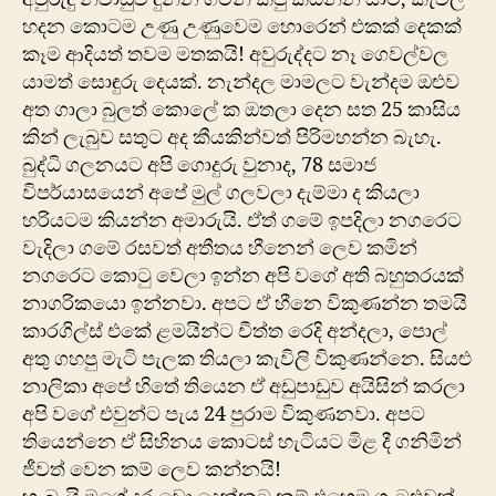
හදන කොටම උණු උණුවෙම හොරෙන් එකක් දෙකක්
කෑම ආදියත් තවම මතකයි! අවුරුද්දට නෑ ගෙවල්වල
යාමත් සොඳුරු දෙයක්. නැන්දල මාමලට වැන්දම ඔළුව
අත ගාලා බුලත් කොලේ ක ඔතලා දෙන සත 25 කාසිය
කින් ලැබුව සතුට අද කීයකින්වත් පිරිමහන්න බැහැ.
බුද්ධි ගලනයට අපි ගොදුරු වුනාද, 78 සමාජ
විපර්යාසයෙන් අපේ මුල් ගලවලා දැම්මා ද කියලා
හරියටම කියන්න අමාරුයි. ඒත් ගමේ ඉපදිලා නගරෙට
වැදිලා ගමේ රසවත් අතීතය හීනෙන් ලෙව කමින්
නගරෙට කොටු වෙලා ඉන්න අපි වගේ අති බහුතරයක්
නාගරිකයො ඉන්නවා. අපට ඒ හීනෙ විකුණන්න තමයි
කාරගිල්ස් එකේ ළමයින්ට චීත්ත රෙදි අන්දලා, පොල්
අතු ගහපු මැටි පැලක තියලා කැවිලි විකුණන්නෙ. සියළු
නාලිකා අපේ හිතේ තියෙන ඒ අඩුපාඩුව අයිසින් කරලා
අපි වගේ එවුන්ට පැය 24 පුරාම විකුණනවා. අපට
තියෙන්නෙ ඒ සිහිනය කොටස් හැටියට මිළ දී ගනිමින්
ජීවත් වෙන කම් ලෙව කන්නයි!