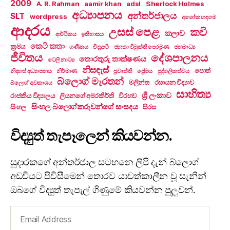
2009
A. R. Rahman
aamir khan
adsl
Sherlock Holmes
අධ්‍යාපනය
අන්තර්ජාලය
SLT
wordpress
අශෝක හඳගම
ආදරය
උසස් පෙළ
කවි
කලාව
ආර්ථිකය
ඉතිහාසය
කෙටි කතා
ක්‍රමය
ගණිතය
චිත්‍රපටි
ජනතා විමුක්ති පෙරමුණ
ජනමාධ්‍ය
ජීවිතය
දේශපාලනය
තොරතුරු තාක්ෂණය
ටෙලි නාට්‍ය
නිසඳැස්
පොත්
නිදහස් අධ්‍යාපනය
නිර්මාණ
ප්‍රවෘත්ති
ප්‍රේමය
පුද්ගලිකත්වය
බ්ලොග් මැරතන්
මලින්ත
රසායන විද්‍යාව
බ්ලොග් අවකාශය
සාහිත්‍ය
ශ්‍රී ලංකාව
රාජකීය විද්‍යාලය
ලියනගේ අමරකීර්ති
විරහව
සිංහල බ්ලොග්කරුවන්ගේ සංසදය
සිංහල
සිරස
විද්‍යුත් තැපෑලෙන් කියවන්න.
සුදාරකගේ අන්තර්ජාල සටහනෙ ලිපි දැන් බ්ලොග්
අඩවියට පිවිසීමෙන් තොරව යාවත්කාලීන වූ සැනින්
ඔබගේ විද්‍යුත් තැපැල් ගිණුමේ කියවන්න පුලුවන්.
Email
Address