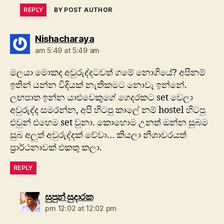
REPLY
BY POST AUTHOR
says:
Nishacharaya
am 5:49 at 5:49 am
මලයා මොකද අවුරුද්දටවත් ගමේ නොගියේ? අපිනම්
ඉතින් යන්න විදියක් නැතිකමට නොවැ ඉන්නේ.
ලඟපාත ඉන්න යාළුවෙකුගේ ගෙදරකට set වෙලා
අවුරුද්ද සමරන්න, අපි හිටපු කාලේ නම් hostel හිටපු
එවුන් එහෙම set වුනා. කොහොම උනත් ඔන්න සුබම
සුබ අලුත් අවුරුද්දක් වේවා… කියලා නිශාචරයත්
ප්‍රාර්ථනාවක් එකතු කලා.
REPLY
says:
සුපුන් සුදාරක
pm 12:02 at 12:02 pm