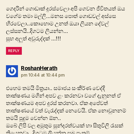
ගෙදරින් ගොඩාක් දුරස්වෙලා අපි ගෙවන ජීවිතයත් ඔය
වගේම තමා මල්ලි…මනස පොත් ගොඩවල් අස්සෙ
හිරවෙලා..කොහොම උනත් ඔයා ලියන දේවල්
ලස්සනයි..දිගටම ලියන්න…
සුභ අලුත් අවුරුද්දක් …!!!
REPLY
says:
RoshanHerath
pm 10:44 at 10:44 pm
එහෙම තමයි මිත්‍රයා.. සමාජය සංකීර්ණ වෙද්දි
තාක්ෂණය මගින් අපව ළං කරනවා වගේ දැනුනත් ඒ
තාක්ෂණයම අපව දුරස් කරනවා. ඒක අපේවත්
තාක්ෂණයේ වත් වැරැද්දක් නෙවෙයි. ඒක නොවුනනම්
තමයි පුදුම වෙන්න ඕන..
ඔබේ ලිපි වල අමුතුම සුන්දරත්වයක් හා සිතුවිලි රැසක්
තියෙනවා.. දිගටම ලියන්න සුබ පැතුම්….