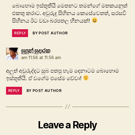
බොහොම ඉස්තූතියි මෙතනට තමන්ගේ මතකයනුත්
එකතු කරාට. අවුරුදු සිහිනය කෙසේවෙතත්, සරසවි
සිහිනය ඊට ව‍ඩා බරපතල හීනයක්!
REPLY
BY POST AUTHOR
says:
සුපුන් සුදාරක
am 11:56 at 11:56 am
අලුත් අවුරුද්දට සුබ පතපු හැම දෙනාටම බොහොම
ඉස්තූතියි. ඒ වගේම එසේම වේවා!
REPLY
BY POST AUTHOR
Leave a Reply