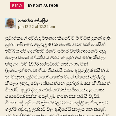
REPLY
BY POST AUTHOR
says:
වසන්ත දේශප්‍රිය
pm 12:22 at 12:22 pm
සුධාරකගේ අවුරුදු මතකය කියෙව්ව ම මටත් දුකක් ඇති
වුනා. අපි අතර අවුරුදු 30 ක පමණ වෙනසක් වයසින්
තිබ්බත් අපි දෙන්නම එකම සමාජ විපර්යාසයකට අහු
වෙලා සමාජ පද්ධතියෙ අතර මං වුන අය නේද කියලා
හිතුනා. මම 1978 සරසවියට යන්න ගමෙන්
(අමබලන්ගොඩ) ගියා ගියාමයි ගමේ අවුරුද්දත් එයින් ම
නැවතුනා. සුධාරකගේ වගේම මගේ හිතෙත් අවුරුද්ද
කියලා ඉතුරු වෙලා තියෙන්නෙ සුන්දර මතක කිහිපයක්
විතරයි. අවුරුද්දදට අළුත් සරමක් කමීසයත් ඇඳ ගෙන
යාළුවොත් එක්ක සෙල්ලම් කරන එක තමයි වැඩිම
විනොදේ. අපි නම් ක්‍රිකට්වලට වඩා ජල්ලි ගැහීම, කැට
ගැහීම අවුරුදු උත්සව වල ආදියේයි කාලය ගත කළේ.
අවුරුදු නිවාඩුව දුන්න ගමන් කජු කඩන්න යාම, කැවිලි