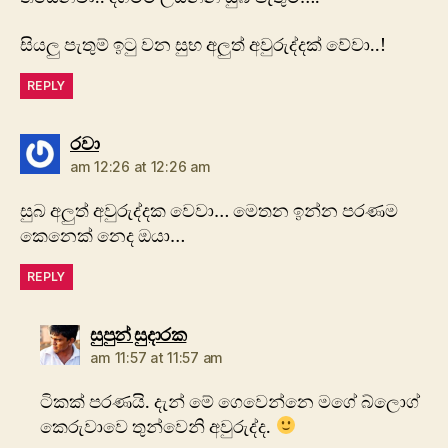
සියලු පැතුම් ඉටු වන සුභ අලුත් අවුරුද්දක් වේවා..!
REPLY
says:
රවා
am 12:26 at 12:26 am
සුබ අලුත් අවුරුද්දක වෙවා… මෙතන ඉන්න පරණම
කෙනෙක් නෙද ඔයා…
REPLY
says:
සුපුන් සුදාරක
am 11:57 at 11:57 am
ටිකක් පරණයි. දැන් මේ ගෙවෙන්නෙ මගේ බ්ලොග්
කෙරුවාවෙ තුන්වෙනි අවුරුද්ද.