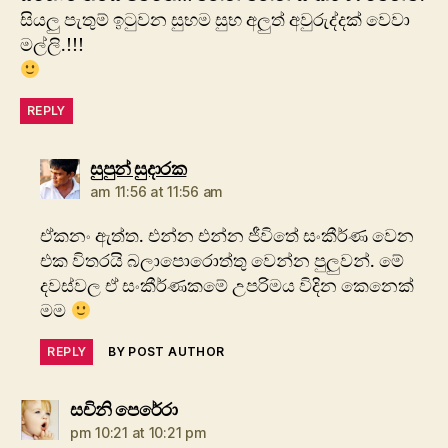
සියලු පැතුම් ඉටුවන සුභම සුභ අලුත් අවුරුද්දක් වෙවා
මල්ලි.!!!
REPLY
says:
සුපුන් සුදාරක
am 11:56 at 11:56 am
ඒකනං ඇත්ත. එන්න එන්න ජීවිතේ සංකීර්ණ වෙන
එක විතරයි බලාපොරොත්තු වෙන්න පුලුවන්. මේ
දවස්වල ඒ සංකීර්ණකමේ උපරිමය විදින කෙනෙක්
මම
REPLY
BY POST AUTHOR
says:
සචිනි පෙරේරා
pm 10:21 at 10:21 pm