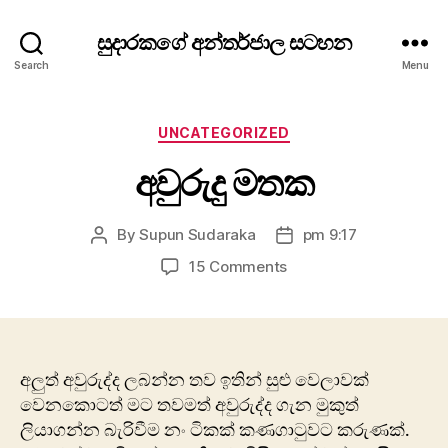
සුදාරකගේ අන්තර්ජාල සටහන
Search
Menu
Categories
UNCATEGORIZED
අවුරුදු මතක
By
Supun Sudaraka
pm 9:17
Post
Post
author
date
on
15 Comments
අවුරුදු
මතක
අලුත් අවුරුද්ද ලබන්න තව ඉතින් සුළු වෙලාවක්
වෙනකොටත් මට තවමත් ‍අවුරුද්ද ගැන මුකුත්
ලියාගන්න බැරිවීම නං ටිකක් කණගාටුවට කරුණක්.