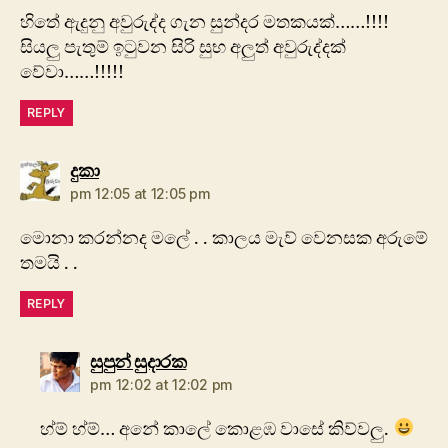
හිතේ ඇදුනු අවුරුද්ද ගැන සුන්දර මතකයක්……!!!!
සියලු පැතුම් ඉටුවන සිරි සුභ අලුත් අවුරුද්දක්
වේවා……!!!!!
REPLY
says:
දුකා
pm 12:05 at 12:05 pm
මොනා කරන්නද මලේ . . කාලය මැව් වෙනසක අරුමේ
තමයි . .
REPLY
says:
සුපුන් සුදාරක
pm 12:02 at 12:02 pm
හ්ම් හ්ම්… අනේ කාලේ කොළඹ වාසේ කිව්වලු.