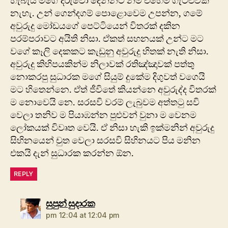
හැබැයි මගේ දරුවො දෙන්නට නම් එහෙම ගැටළුවක්
නැහැ. උන් ගෙන්දගම් පොළොවෙම උපන්න, ගමේ
අවුරුදු මෝඩයගේ පෙට්ටියෙන් විතරක් දකින
පරම්පරාවට අයිති නිසා. ඒකත් සහනයක් උන්ට මට
වගේ කෑලි දෙකකට කැඩුනු අවුරුදු හිතක් නැති නිසා.
අවුරුදු කිහිපයකින්ම නිලාවක් රතිඤ්ඤාවක් පත්තු
නොකරපු සුධාරක මගේ සියුම් දුකේම දිගුවත් වගෙයි
මට හිතෙන්නෙ. ඒත් ජීවිතේ කියන්නෙ අවුරුද්ද විතරක්
ම නොවෙයි නෙ. සරසවි වරම් ලැබුවම අත්තටු සවි
වෙලා තනිව ම පියාඹන්න පුළුවන් වුනා ම වෙනම
ලෝකයක් විවෘත වෙයි. ඒ නිසා හැකි ඉක්මනින් අවුරුදු
සිහිනයෙන් චුත වෙලා සරසවි සිහිනයට පිය මනින
එකයි දැන් සුධාරක කරන්න ඕන.
REPLY
says:
සුපුන් සුදාරක
pm 12:04 at 12:04 pm