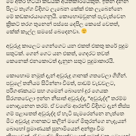
මේ අතර හිටියා කඩයක අයිතිකාරයෙකුත්. ඉතින් දිනන
පිලට තෑග්ග විදිහට ලැබෙන කේක් එක ලැබෙන්නෙ
මේ කඩකාරයාගෙනුයි. කොහොමවුනත් පැවැත්වෙන
ක්‍රිකට් තරග තුනෙන් පස්සෙ දෙපිල කෙසේ වෙතත්,
කේක් කෑල්ල සමසේ බෙදෙනවා.
අවුරුදු කාලෙට ගෙන්ගෙට යන එකත් එකතු කරේ පුදුම
සතුටක්. ගෙන් ගෙට යන එකත්, ගෙදරට තවත්
කෙනෙක් එනකොටත් දැනුන සතුට පුදුමාකාරයි.
කො‍හොම නමුත් දැන් අවුරුදු ගානක් ගතවෙලා ගිහින්.
පවුලේ තනියම සිටින්නා වීමත්, පාඩම් වැඩවලට,
පරිගණකයට සහ ගමෙන් බොහෝ දුර ගෙයක
සිරගතවෙලා ඉන්න නිසාත් අවුරුද්ද, “අවුරුද්ද” තරම්ම
නොදැනෙන තරම්. ඒ වගේම ආරන්චි විදිහට දැන් තිස්ස
ගම් පළාතෙත් අවුරුද්ද ඒ හැටි සැමරෙන්නෙ නැත්තෙ
මීට අවුරුදු ගානකට කලින් මගේ මිතු‍රන්ගෙ නෑදැයන්
බොහෝ ප්‍රමාණයක් සුනාමියෙන් අන්ත්‍රා වීම