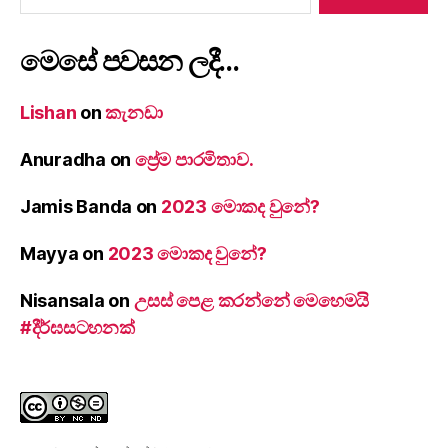
මෙසේ පවසන ලදී…
Lishan
on
කැනඩා
Anuradha
on
ප්‍රේම පාරමිතාව.
Jamis Banda
on
2023 මොකද වුනේ?
Mayya
on
2023 මොකද වුනේ?
Nisansala
on
උසස් පෙළ කරන්නේ මෙහෙමයි
#දීර්ඝසටහනක්