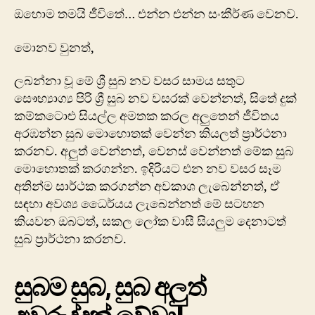
ඔහොම තමයි ජීවිතේ… එන්න එන්න සංකීර්ණ වෙනව.
මොනව වුනත්,
ලබන්නා වූ මේ ශ්‍රී සුබ නව වසර සාමය සතුට
සෞභ්‍යාග්‍ය පිරි ශ්‍රී සුබ නව වසරක් වෙන්නත්, සිතේ දුක්
කම්කටොළු සියල්ල අමතක කරල අලුතෙන් ජීවිතය
අරඹන්න සුබ මොහොතක් වෙන්න කියලත් ප්‍රාර්ථනා
කරනව. අලුත් වෙන්නත්, වෙනස් වෙන්නත් මේක සුබ
‍මොහොතක් කරගන්න. ඉදිරියට එන නව වසර සෑම
අතින්ම සාර්ථක කරගන්න අවකාශ ලැබෙන්නත්, ඒ
සඳහා අවශ්‍ය ධෛර්යය ලැබෙන්නත් මේ සටහන
කියවන ඔබටත්, සකල ලෝක වාසී සියලුම දෙනාටත්
සුබ ප්‍රාර්ථනා කරනව.
සුබම සුබ, සුබ අලුත්