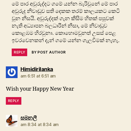
මේ පාර අවුරුද්දට ග‍මේ යන්න බැරිවුනේ මේ පාර
අවුරුදු නිවාඩුව සති දෙකක තරම් කාලයකට කෙටි
වුන නිසයි. අවුරුද්දක් ගැන කිසිම හිතක් පපුවක්
නැති අධ්‍යාපන බලධාරීන් නිසා, මේ නිවාඩුව
කොළඹම හිරවුනා. ‍කො‍හොමවුනත් උසස් පෙළ
ඉවරවෙනකන් දැන් ගමේ යන්න ගැලවීමක් නැහැ.
REPLY
BY POST AUTHOR
says:
Himidirilanka
am 6:51 at 6:51 am
Wish your Happy New Year
REPLY
says:
සමනලී
am 8:34 at 8:34 am