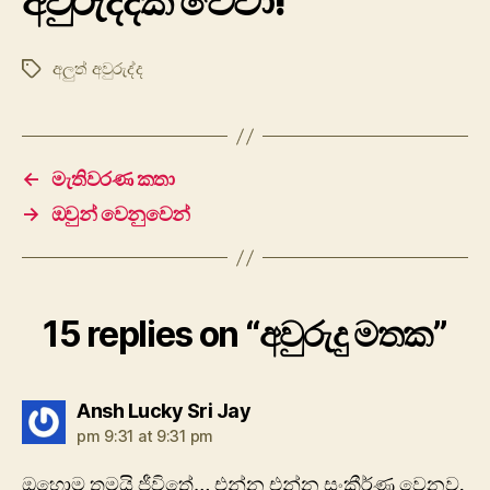
අවුරුද්දක් වේවා!
අලුත් අවුරුද්ද
Tags
←
මැතිවරණ කතා
→
ඔවුන් වෙනුවෙන්
15 replies on “අවුරුදු මතක”
says:
Ansh Lucky Sri Jay
pm 9:31 at 9:31 pm
ඔහොම තමයි ජීවිතේ… එන්න එන්න සංකීර්ණ වෙනව.