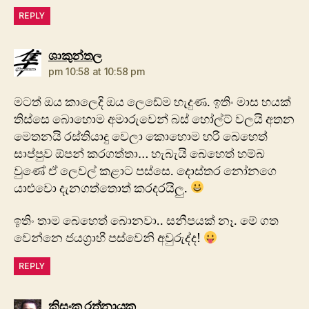
REPLY
says:
ශාකුන්තල
pm 10:58 at 10:58 pm
මටත් ඔය කාලෙදි ඔය ලෙඩේම හැදුණ. ඉතිං මාස හයක්
තිස්සෙ බොහොම අමාරුවෙන් බස් හෝල්ට් වලයි අතන
මෙතනයි රස්තියාදු වෙලා කොහොම හරි බෙහෙත්
සාප්පුව ඕපන් කරගත්තා… හැබැයි බෙහෙත් හම්බ
වු‍ණේ ඒ ලෙවල් කළාට පස්සෙ. දොස්තර නෝනගෙ
යාළු‍වො දැනගත්තොත් කරදරයිලු.
‍ඉතිං තාම බෙහෙත් බොනවා.. සනීපයක් නෑ. මේ ගත
වෙන්නෙ ජයග්‍රාහී පස්වෙනි අවුරුද්ද!
REPLY
says:
කිසංක රත්නායක