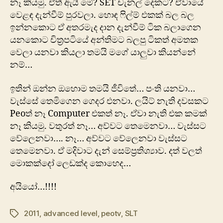
නෑ කියමු. ඒත් ඇයි මේ? SET චැනල් දෙකට? ඒවායේ
වෙළඳ දැන්වීම් පුරවලා. ‍හොඳ ෆිල්ම් එකක් බල බල
ඉන්නකොට ඒ අතරමැද දාන දැන්වීම් ටික බලාගෙන
යනකොට චිත්‍රපටියේ අන්තිමට බලපු ටිකත් අමතක
වෙලා යනවා කියලා තමයි මගේ යාලුවා කියන්නේ
නම්…
ඉතින් ඔන්න ඔහොම තමයි ජීවිතේ… පංති යනවා…
වැස්සේ තෙමිගෙන ගෙදර එනවා. ලයිට් නැති දවසකට
Peoත් නෑ Computer එකත් නෑ. ඒවා නැති එක කමක්
නෑ කියමු. වතුරත් නෑ… අව්වට තෙමෙනවා… වැස්සට
වේලෙනවා…. නෑ… අව්වට වේලෙනවා වැස්සට
තෙමෙනවා. ‍ඒ මදිවාට දැන් සෙම්ප්‍රතිශ්‍යාව. දත් වලත්
මොකක්දෝ ලෙඩක්ද කොහෙද…
අයියෝ…!!!!
2011
,
advanced level
,
peotv
,
SLT
Tags