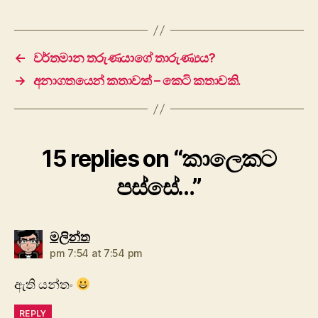
←
වර්තමාන තරුණයාගේ තාරුණ්‍යය?
→
අනාගතයෙන් කතාවක් – කෙටි කතාවකි.
15 replies on “කාලෙකට
පස්සේ…”
says:
මලින්ත
pm 7:54 at 7:54 pm
ඇති යන්තං
REPLY