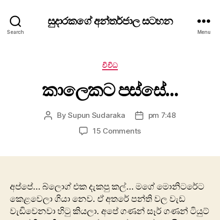
සුදාරකගේ අන්තර්ජාල සටහන
Search
Menu
Categories
විවිධ
කාලෙකට පස්සේ…
By
Supun Sudaraka
pm 7:48
Post
Post
author
date
on
15 Comments
කාලෙකට
පස්සේ…
අප්පේ… බ්ලොග් එක දැකපු කල්… මගේ මොනිටරේට
කෙළවෙලා ගියා නෙව. ඒ අතරේ පන්ති වල වැඩ
වැඩිවෙනවා හිටු කියලා. අපේ ගණන් සෑර් ගණන් ටියුට්