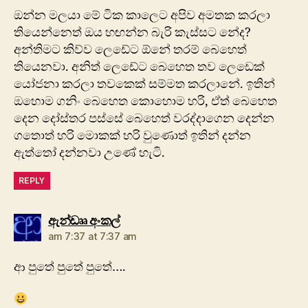
ඔන්න මලයා මේ ටික කාලෙට අපිව අමතක කරලා
තියෙන්නෙත් ඔය හඟන්න බැරි කැස්සට නේද?
අන්තිමට කිව්ව ලෙඩේට ඕනේ තරම් බෙහෙත්
තියෙනවා. අනිත් ලෙඩේට බෙහෙත තව ලෙඩෙක්
යෝජනා කරලා තවකෙක් සම්මත කරලානේ. ඉතින්
ඔහොම ගනිං බෙහෙත කොහොම හරි, ඒත් බෙහෙත
දෙන දෝස්තර පස්සේ බෙහෙත් වරද්දාගෙන දෙන්න
ගතොත් හරි මොකක් හරි වුණොත් ඉතින් දන්න
ඇත්තෝ දන්නවා උණේ හැටි.
REPLY
says:
ඇන්ඩෲ අංකල්
am 7:37 at 7:37 am
ආ පුතේ පුතේ පුතේ….