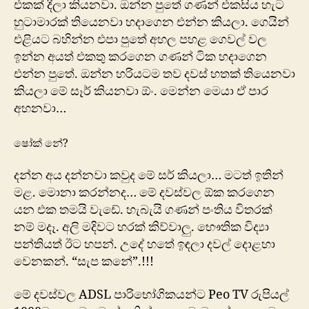
එකක් දීලා කියනවා. ඔන්න පුතේ ගණන් එකසිය හැට
හුටාමාරක් තියෙනවා හදාගෙන එන්න කියලා. ගෙයින්
එළියට බහින්න එපා පුතේ අහල පහළ ගෙවල් වල
ඉන්න අයත් එකතු කරගෙන ගණන් ටික හදාගෙන
එන්න පුතේ. ඔන්න හරියටම තව දවස් හතක් තියෙනවා
කියලා මේ සෑර් කියනවා ඕං. මෙන්න මෙයා ඒ පාර
අහනවා…
ෂෝ‍ක් නේ?
දන්න අය දන්නවා කවුද ‍මේ සර් කියලා… මටත් ඉතින්
මළ. මොනා කරන්නද… මේ දවස්වල ඕක කරගෙන
යන එක තමයි වැඩේ. හැබැයි ගණන් පංතිය විතරක්
නම් මදෑ. අලි මදිවට හරක් කිව්වාලු. භෞතික විද්‍යා
පන්තියත් ඊට හපන්. උදේ හතේ ඉඳලා දවල් දොළහා
වෙනකන්. “සැප කනේ”.!!!
මේ දවස්වල ADSL පාරිභෝගිකයන්ට Peo TV රුපියල්