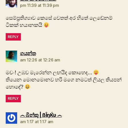
pm 11:39 at 11:39 pm
සෙම්ප්‍රතිශ්‍යාව කෙසේ වෙතත් අර හිතේ ලෙඩේනම්
ටිකක් භයානකයි
REPLY
says:
ගයන්ත
am 12:26 at 12:26 am
මචං! උඹව මැරෙන්න ලඟයිද කොහෙද…
තියෙන මොනමොනව හරි මගෙ නමටත් ලියල තියපන්
හොඳේ?
REPLY
says:
෴ බින්කු | ßÎŋЌυ ෴
am 1:17 at 1:17 am