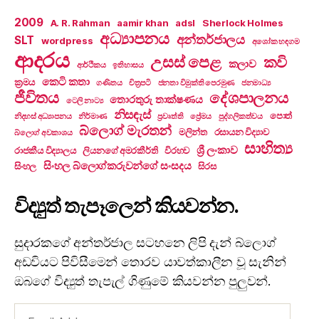
2009
A. R. Rahman
aamir khan
adsl
Sherlock Holmes
අධ්‍යාපනය
අන්තර්ජාලය
SLT
wordpress
අශෝක හඳගම
ආදරය
උසස් පෙළ
කවි
කලාව
ආර්ථිකය
ඉතිහාසය
කෙටි කතා
ක්‍රමය
ගණිතය
චිත්‍රපටි
ජනතා විමුක්ති පෙරමුණ
ජනමාධ්‍ය
ජීවිතය
දේශපාලනය
තොරතුරු තාක්ෂණය
ටෙලි නාට්‍ය
නිසඳැස්
පොත්
නිදහස් අධ්‍යාපනය
නිර්මාණ
ප්‍රවෘත්ති
ප්‍රේමය
පුද්ගලිකත්වය
බ්ලොග් මැරතන්
මලින්ත
රසායන විද්‍යාව
බ්ලොග් අවකාශය
සාහිත්‍ය
ශ්‍රී ලංකාව
රාජකීය විද්‍යාලය
ලියනගේ අමරකීර්ති
විරහව
සිංහල බ්ලොග්කරුවන්ගේ සංසදය
සිංහල
සිරස
විද්‍යුත් තැපෑලෙන් කියවන්න.
සුදාරකගේ අන්තර්ජාල සටහනෙ ලිපි දැන් බ්ලොග්
අඩවියට පිවිසීමෙන් තොරව යාවත්කාලීන වූ සැනින්
ඔබගේ විද්‍යුත් තැපැල් ගිණුමේ කියවන්න පුලුවන්.
Email