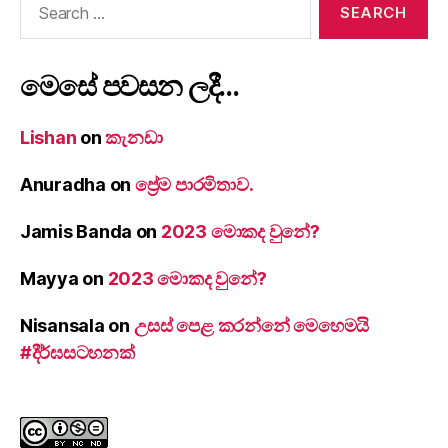
for:
මෙසේ පවසන ලදී…
Lishan
on
කැනඩා
Anuradha
on
ප්‍රේම පාරමිතාව.
Jamis Banda
on
2023 මොකද වුනේ?
Mayya
on
2023 මොකද වුනේ?
Nisansala
on
උසස් පෙළ කරන්නේ මෙහෙමයි
#දීර්ඝසටහනක්