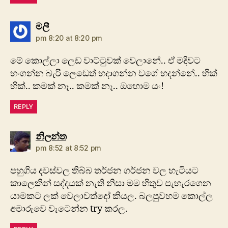
says:
මලී
pm 8:20 at 8:20 pm
මේ කොල්ලා ලෙඩ වාට්ටුවක් වෙලානේ.. ඒ මදිවට
හංගන්න බැරි ලෙ‍‍ඩෙත් හදාගන්න වගේ හදන්නේ.. හික්
හික්.. කමක් නෑ.. කමක් නෑ.. ඔහොම යං!
REPLY
says:
නිලන්‍ත
pm 8:52 at 8:52 pm
පහුගිය දවස්වල තිබ්බ තර්ජන ගර්ජන වල හැටියට
කාලෙකින් සද්දයක් නැති නිසා මම හිතුව පැහැරගෙන
යාමකට ලක් වෙලාවත්දෝ කියල. බලපුවහම කොල්ල
අමාරුවෙ වැටෙන්න try කරල.