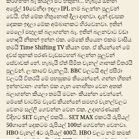
කරගන්න බෑ කියලා මට හිතුනා… හැබැයි ඔන්න
අප්‍රේල් 10වෙනිදා ඉඳලා IPL නම් බලන්න පුලුවන්
වෙයි. ඒත් මේක හිතුනොත් දීලා දානවා. දැන් දවසක
දෙකක ඉඳලා මේක අම්බානකට හිරවෙනවා. ඉතින්
මෙලෝ ‍මඟුලක් බලාගන්න බෑ. ඉතින් බලනවාට වඩා
හොඳයි නිකන් ඉන්න එක. මේකේ තියෙන එකම වාසිය
තමයි Time Shifting TV කියන එක. ඒ කියන්නේ මේ
දවස් තුනක් පරණ වැඩසටහන් බලන්න පුලුවන්
සේවාවක් නේ. හැබැයි ඒත් සීමිත චැනල් ගානක් විතරයි
පුලුවන්. ලංකාවේ චැනලුයි. BBC වලටයි අල් ජසීරා
වලටයි විතරයි මේ පහසුකම තියෙන්නේ. ගන්න හිතන්
ඉන්නවානං ගන්න එක ගැන නොහිතා වෙන අතක්
බලාගන්න කියලා තමයි මටනං කියන්න වෙන්නේ.
‍මේකේ චාටර්ම වැඩේ කියන්නේ සමහර චැනල්වලට
වෙනම සල්ලි ගෙවන්න වෙන එක. උදාහරණයක්
විදිහට SET චැනල් එකයි… SET MAX එකටයි රුපියල්
50ගානේ දෙකටම රුපියල් 100ක් ගෙවන්න වෙනවා.
HBO චැනල් 4ට රුපියල් 400යි. HBO වලට නම් කමක්