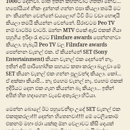
1000ට දෙනවා. මාත් ඉතින් කහනවාට ගත්තා නෙව…
හපෝයියා! නිකං දුන්නත් ගන්න එපා කියලා තමයි මට
නං කියන්න වෙන්නේ ඩයලොග් ටීවි ‍මීට වඩා හොඳයි
කියලා තමයි කියන්න වෙන්නේ. සිරාවටම Peo TV
නම් චාටර්ම චාටර්. ඔන්න MTV එකේ ඇඩ් එකක් ගියා
පහුගිය ඉරිදා රෑ අටට Filmfare awards පෙන්නනවා
කියලා. හැබැයි Peo TV වල Filmfare awards
පෙන්නන චැනල් එක. ඒ කියන්නේ SET (Sony
Entertainment) කියන චැනල් එක දෙන්නේ නෑ.
ඉතින් අපි පාරිභෝගික සහයට කතා කරලා බැලුවා මේ
SET කියන චැනල් එක ගන්න පුලුවන්ද කියලා. ‍කෝ…
ඒ අක්කා කියාපි… නෑ එහෙම චැනල් නෑ. එහෙම එකක්
ඉදිරියට දෙන එක ගැන කියන්න බෑ කියලා… ඉතින්
අපිත් හිත හදාගෙන වැඩේ අතෑරලා හිටියා.
මෙන්න බොලේ ඊට පහුවෙනිදා උදේ SET චැනල් එක
එකතුකරලා!!! දෙන්න හිතෙනවා!!!! මේ ටෙලිකොම්
එකනම් මහා ජරා යක්කු ඕන වෙලාවට කිසි දෙයක්