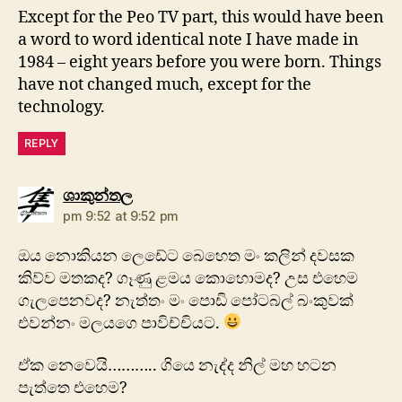
Except for the Peo TV part, this would have been
a word to word identical note I have made in
1984 – eight years before you were born. Things
have not changed much, except for the
technology.
REPLY
says:
ශාකුන්තල
pm 9:52 at 9:52 pm
ඔය නොකියන ලෙඩේට බෙහෙත මං කලින් දවසක
කිව්ව මතකද? ගෑණු ළමය කොහොමද? උස එහෙම
ගැලපෙනවද? නැත්තං මං පොඩි පෝටබල් බංකුවක්
එවන්නං මලයගෙ පාවිච්චියට.
ඒක නෙවෙයි……….. ගියෙ නැද්ද නිල් මහ හටන
පැත්තෙ එහෙම?