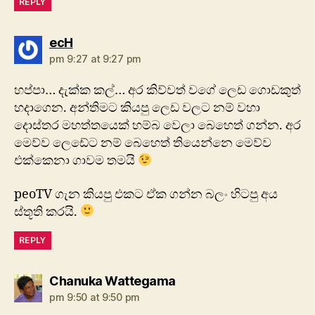
REPLY
says:
ecH
pm 9:27 at 9:27 pm
හප්පා… දැක්ක කල්… අර කිව්වත් වගේ ලෙඩ ගොඩකුත්
හදාගෙන. අන්තිමට කියපු ලෙඩ වලට නම් වහා
දොස්තර මහත්තයෙක් හම්බ වෙලා බෙහෙත් ගන්න. අර
මෙව්ව ලෙඩේට නම් බෙහෙත් තියෙන්නෙ මෙව්ව
එක්කෙනා ගාවම තමයි
peoTV ගැන කියපු එකට ඒක ගන්න බලං හිටපු අය
ස්තූති කරයි.
REPLY
says:
Chanuka Wattegama
pm 9:50 at 9:50 pm