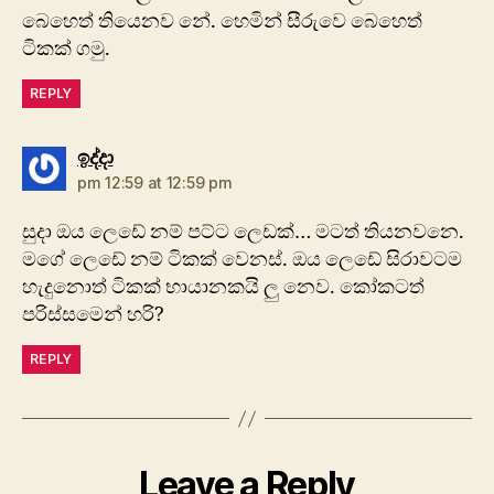
බෙහෙත් තියෙනව නේ. හෙමින් සීරුවෙ බෙහෙත්
ටිකක් ගමු.
REPLY
says:
ඉද්දා
pm 12:59 at 12:59 pm
සුදා ඔය ලෙඩේ නම් පට්ට ලෙඩක්… මටත් තියනවනෙ.
මගේ ලෙඩේ නම් ටිකක් වෙනස්. ඔය ලෙඩේ සිරාවටම
හැදුනොත් ටිකක් භායානකයි ලු නෙව. කෝකටත්
පරිස්සමෙන් හරි?
REPLY
Leave a Reply