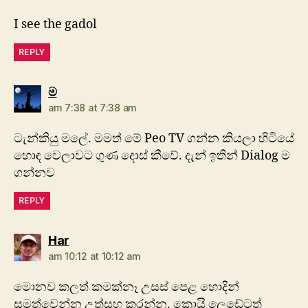
I see the gadol
REPLY
says:
ම
am 7:38 at 7:38 am
ටැන්කියු මලේ. මමත් මේ Peo TV ගන්න කියලා හිටියේ
හොඳ වෙලාවට ගුණ දොස් කීවේ. දැන් ඉතින් Dialog ම
ගන්නව
REPLY
says:
Har
am 10:12 at 10:12 am
මොනව කලත් කමක්නෑ උසස් පෙළ හොදින්
සමත්වෙන්න උත්සහ කරන්න. කොයි ලෙඩේටත්