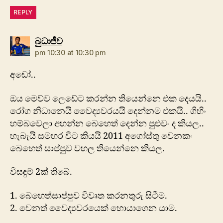
REPLY
says:
බුධාජීව
pm 10:30 at 10:30 pm
අඩෝ..
ඔය මෙව්ව ලෙඩේට කරන්න තියෙන්නෙ එක දෙයයි..
රෝග නිධානෙයි වෛද්‍යවරයයි දෙන්නම එකයි.. ගිහිං
හම්බවෙලා අහන්න බෙහෙත් දෙන්න පුළුවං ද කියල..
හැබැයි සමහර විට කියයි 2011 අගෝස්තු වෙනකං
බෙහෙත් සාප්පුව වහල තියෙන්නෙ කියල.
විසඳුම් 2ක් තිබේ.
1. බෙහෙත්සාප්පුව විවෘත කරනතුරු සිටීම.
2. වෙනත් වෛද්‍යවරයෙක් හොයා‍ගෙන යාම.