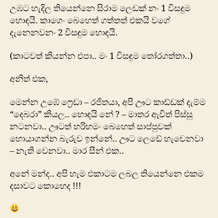
උඹට හැදිල තියෙන්නෙ සිරාම ලෙඩක් නං 1 විසඳුම
හොඳයි. කාගෙං බෙහෙත් ගත්තත් එකයි වගේ
දැනෙනවනං 2 විසඳුම හොඳයි.
(කාටවත් කියන්න එපා.. මං 1 විසඳුම තෝරගත්තා‍‍..)
අනිත් එක,
මෙන්න උඹේ ‍‍ෆ්‍රෙඩා – රජිතයා, අපි ඌට කාඩ්ඩක් දැම්ම
“දෙබරා” කියල.. හොඳයි නේ ? – මාතර ඇවිත් පිස්සු
නටනවා.. ඌටත් හරිහමං බෙහෙත් සාප්පුවක්
හොයාගන්න බැරුව ඉන්නේ.. ඌට ලෙඩේ හැචෙනවා
– නැති වෙනවා.. මාර සීන් එක..
අනේ මන්ද.. අපි හැම එකාටම ලබල තියෙන්නෙ එකම
දසාවට කොහෙද !!!