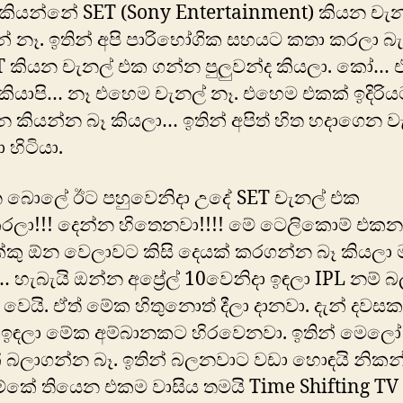
 කියන්නේ SET (Sony Entertainment) කියන චැ
 නෑ. ඉතින් අපි පාරිභෝගික සහයට කතා කරලා බැ
 කියන චැනල් එක ගන්න පුලුවන්ද කියලා. ‍කෝ… 
කියාපි… නෑ එහෙම චැනල් නෑ. එහෙම එකක් ඉදිරි
 කියන්න බෑ කියලා… ඉතින් අපිත් හිත හදාගෙන 
 හිටියා.
 බොලේ ඊට පහුවෙනිදා උදේ SET චැනල් එක
රලා!!! දෙන්න හිතෙනවා!!!! මේ ටෙලිකොම් එකන
්කු ඕන වෙලාවට කිසි දෙයක් කරගන්න බෑ කියලා
… හැබැයි ඔන්න අප්‍රේල් 10වෙනිදා ඉඳලා IPL නම් 
් වෙයි. ඒත් මේක හිතුනොත් දීලා දානවා. දැන් දවසක
ඉඳලා මේක අම්බානකට හිරවෙනවා. ඉතින් මෙලෝ
් බලාගන්න බෑ. ඉතින් බලනවාට වඩා හොඳයි නිකන
ේකේ තියෙන එකම වාසිය තමයි Time Shifting TV