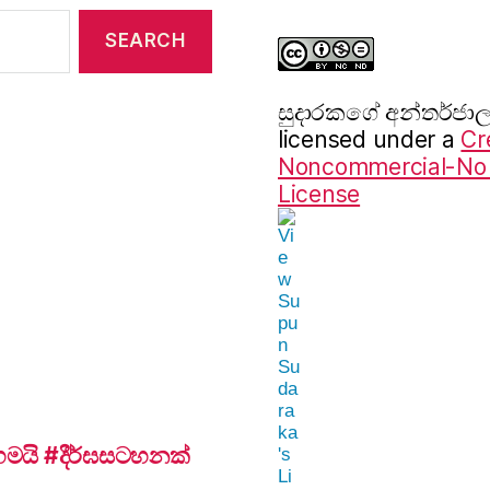
සුදාරක‍ගේ අන්තර්ජ
licensed under a
Cr
Noncommercial-No D
License
යි #දීර්ඝසටහනක්