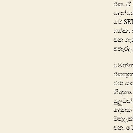
එක. ඒ
දෙන්නේ
මේ SET
අක්කා 
එක ගැන
අතෑරලා
මෙන්න
එකතුක
ජරා යක
හිතුනා
පුලුවන
දෙකක 
‍මඟුලක
එක. ම