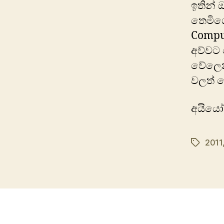
ඉතින්
තෙමිගෙ
Comput
අව්වට
වේලෙනව
වලත් 
අයියෝ
2011
Tags