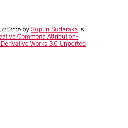
ාල සටහන
by
Supun Sudaraka
is
eative Commons Attribution-
erivative Works 3.0 Unported