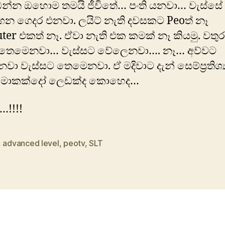
 ඔන්න ඔහොම තමයි ජීවිතේ… පංති යනවා… වැස්සේ
න ගෙදර එනවා. ලයිට් නැති දවසකට Peoත් නෑ
er එකත් නෑ. ඒවා නැති එක කමක් නෑ කියමු. වතු
 තෙමෙනවා… වැස්සට වේලෙනවා…. නෑ… අව්වට
ා වැස්සට තෙමෙනවා. ‍ඒ මදිවාට දැන් සෙම්ප්‍රතිශ්‍ය
මොකක්දෝ ලෙඩක්ද කොහෙද…
…!!!!
,
advanced level
,
peotv
,
SLT