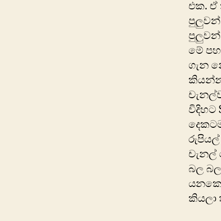
එක. ඒ
පුලුවන
පුලුවන
මේ පහ
ගැන න
කියන්
චැනල්
විදිහට
දෙකටම
රුපියල
චැනල් 
බල බල
යනකොට 
කියලා