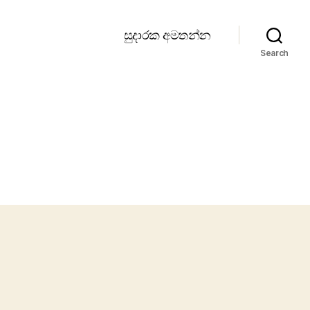
සුදාරක අමතන්න
Search