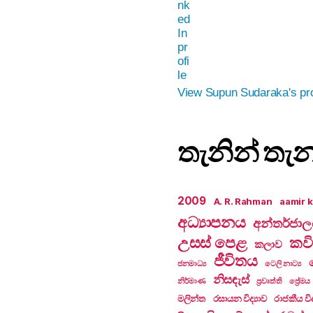
View Supun Sudaraka's pro
තැනින් තැ
2009
A. R. Rahman
aamir 
අධ්‍යාපනය
අන්තර්ජා
උසස් පෙළ
කවි
කලාව
ජීවිතය
ජනමාධ්‍ය
ටෙලි නාට්‍ය
නිසඳැස්
නිර්මාණ
ප්‍රවෘත්ති
ප්‍රේමය
මලින්ත
රසායන විද්‍යාව
රාජකීය විද