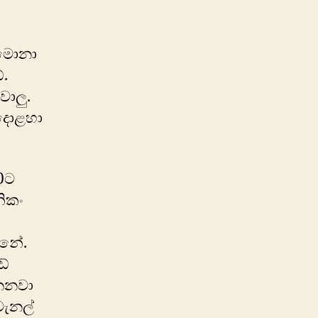
 මොනා
.
වාලු.
 දොළහා
0ට
ිකං
්නේ.
ඩ්
්නනවා
චැනල්