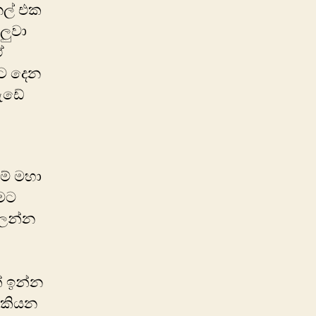
නල් එක
ලුවා
ඒ
යට දෙන
වැඩේ
ම් මහා
 මට
බලන්න
් ඉන්න
 කියන