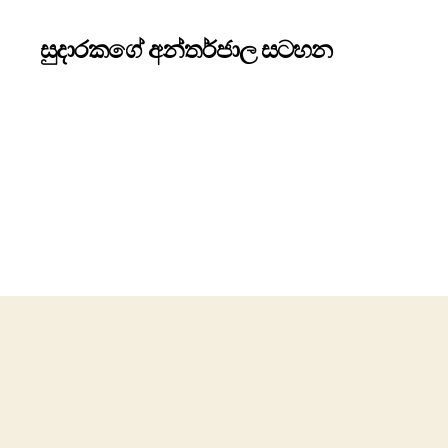
සුදාරකගේ අන්තර්ජාල සටහන