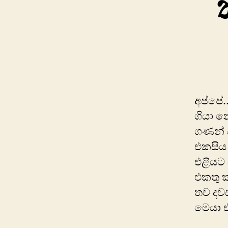
අප්පේ
ගියා න
ගණන් ස
එකසිය 
එළියට
එකතු 
තව දවස
මෙයා 