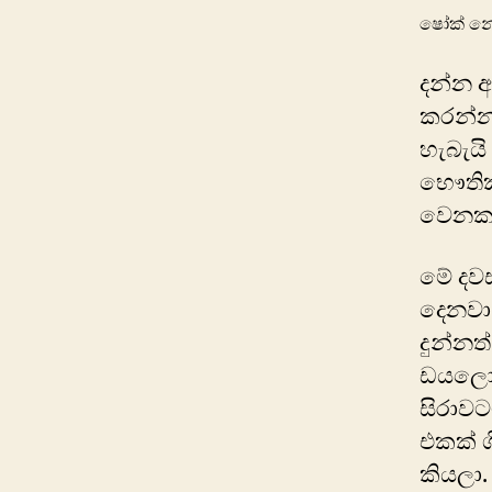
ෂෝ‍ක් න
දන්න අ
කරන්න
හැබැයි
භෞතික 
වෙනකන
මේ දවස
දෙනවා
දුන්නත
ඩයලොග්
සිරාවට
එකක් ග
කියලා.