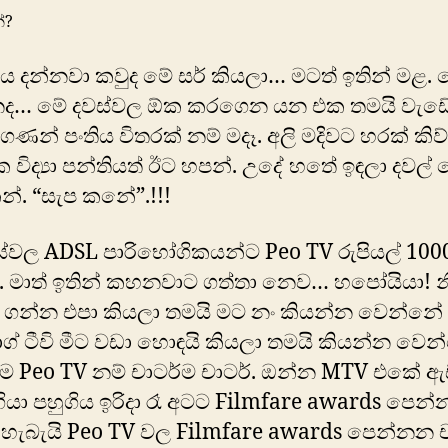
ේ?
ය දන්නවා කවුද ‍මේ සර් කියලා… මටත් ඉතින් මළ.
ද… මේ දවස්වල ඕක කරගෙන යන එක තමයි වැඩේ
 ගණන් පංතිය විතරක් නම් මදෑ. අලි මදිවට හරක් කිව්
විද්‍යා පන්තියත් ඊට හපන්. උදේ හතේ ඉඳලා දවල්
්. “සැප කනේ”.!!!
්වල ADSL පාරිභෝගිකයන්ට Peo TV රුපියල් 100
. මාත් ඉතින් කහනවාට ගත්තා නෙව… හපෝයියා! න
් ගන්න එපා කියලා තමයි මට නං කියන්න වෙන්නේ
 ටීවි ‍මීට වඩා හොඳයි කියලා තමයි කියන්න වෙන
ම Peo TV නම් චාටර්ම චාටර්. ඔන්න MTV එකේ ඇ
ියා පහුගිය ඉරිදා රෑ අටට Filmfare awards පෙන
 හැබැයි Peo TV වල Filmfare awards පෙන්නන 