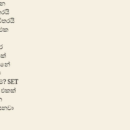
්න
තරයි
විතරයි
 එක
ර
ක්
ගානේ
ට
මේ? SET
් එකක්
න
 යනවා