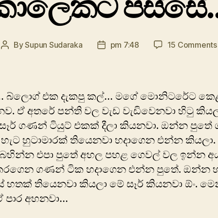
කාලෙකට පස්සේ
By
Supun Sudaraka
pm 7:48
15 Comments
Post
Post
author
date
… බ්ලොග් එක දැකපු කල්… මගේ මොනිටරේට ක
ෙව. ඒ අතරේ පන්ති වල වැඩ වැඩිවෙනවා හිටු කිය
ෑර් ගණන් ටියුට් එකක් දීලා කියනවා. ඔන්න පුතේ
හැට හුටාමාරක් තියෙනවා හදාගෙන එන්න කියලා. 
 බහින්න එපා පුතේ අහල පහළ ගෙවල් වල ඉන්න අ
කරගෙන ගණන් ටික හදාගෙන එන්න පුතේ. ඔන්න 
් හතක් තියෙනවා කියලා මේ සෑර් කියනවා ඕං. මෙ
ඒ පාර අහනවා…