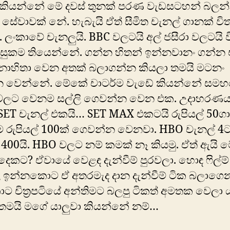
 කියන්නේ මේ දවස් තුනක් පරණ වැඩසටහන් බලන
් සේවාවක් නේ. හැබැයි ඒත් සීමිත චැනල් ගානක් වි
්. ලංකාවේ චැනලුයි. BBC වලටයි අල් ජසීරා වලටයි 
සුකම තියෙන්නේ. ගන්න හිතන් ඉන්නවානං ගන්න
ොහිතා වෙන අතක් බලාගන්න කියලා තමයි මටනං
න වෙන්නේ. ‍මේකේ චාටර්ම වැඩේ කියන්නේ සමහ
වලට වෙනම සල්ලි ගෙවන්න වෙන එක. උදාහරණය
 SET චැනල් එකයි… SET MAX එකටයි රුපියල් 50
 රුපියල් 100ක් ගෙවන්න වෙනවා. HBO චැනල් 4
් 400යි. HBO වලට නම් කමක් නෑ කියමු. ඒත් ඇයි 
දෙකට? ඒවායේ වෙළඳ දැන්වීම් පුරවලා. ‍හොඳ ෆිල්ම
 ඉන්නකොට ඒ අතරමැද දාන දැන්වීම් ටික බලාගෙ
චිත්‍රපටියේ අන්තිමට බලපු ටිකත් අමතක වෙලා
 තමයි මගේ යාලුවා කියන්නේ නම්…