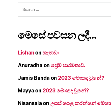
Search
for:
මෙසේ පවසන ලදී…
Lishan
on
කැනඩා
Anuradha
on
ප්‍රේම පාරමිතාව.
Jamis Banda
on
2023 මොකද වුනේ?
Mayya
on
2023 මොකද වුනේ?
Nisansala
on
උසස් පෙළ කරන්නේ මෙහෙම