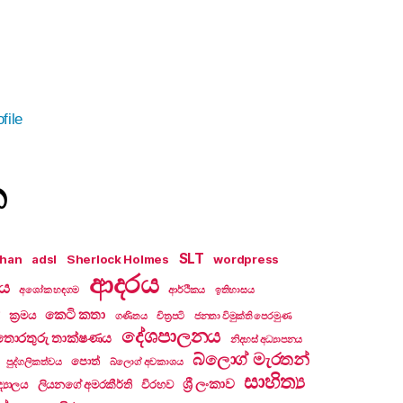
file
න
SLT
khan
adsl
Sherlock Holmes
wordpress
ආදරය
ලය
අශෝක හඳගම
ආර්ථිකය
ඉතිහාසය
කෙටි කතා
ක්‍රමය
ගණිතය
චිත්‍රපටි
ජනතා විමුක්ති පෙරමුණ
දේශපාලනය
තොරතුරු තාක්ෂණය
නිදහස් අධ්‍යාපනය
බ්ලොග් මැරතන්
පොත්
පුද්ගලිකත්වය
බ්ලොග් අවකාශය
සාහිත්‍ය
ශ්‍රී ලංකාව
්‍යාලය
ලියනගේ අමරකීර්ති
විරහව