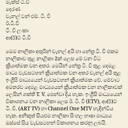
මැක්ස් ටී.වී
දෙරණ
චැනල් වන් එම්. ටී. වී
ඊ.ටී.වී
ටී. වී ලංකා
ආ(ර්)ට් ටී.වී
මෙම නාලිකා අතුරින් චැනල් අයි හා නේත්‍ර ටී. වී එකම
නාලිකාව තුළ නාළිකා 2ක් ලෙස මේ වන විට
ක්‍රියාත්මක වන අතර. මෙයින් නේත්‍ර ටී. වී තුළ දෙමළ
මාධ්‍ය වැඩසටහන් ක්‍රියාත්මක වන අතර චැනල් අයි තුළ
ඉංග්‍රීසි මාධ්‍යයෙන් වැඩසටහන් ක්‍රියාත්මක වේ. මේවාට
අමතරව දෙමළ මාධ්‍යයෙන් ක්‍රියාත්මක වන නාලිකාවක්
ලෙසින් ශක්ති T. V. පෙන්වා දිය හැක. ඉංග්‍රීසි මාධ්‍ය‍යෙන්
විකාශනය වන නාලිකා ලෙස ඊ. ටී. වී (ETV), ආ(ර්)ට්
ටී. වී. (ART TV) හා Channel One MTV හැඳින්විය
හැක. අනිකුත් සියළුම නාලිකා සිංහල භාෂා මාධ්‍යය
‍ඔස්සේ සිය වැඩසටහන් විකාශනය කරනු ලබයි.