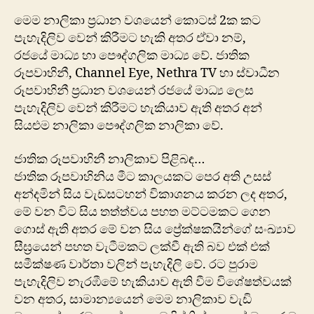
මෙම නාලිකා ප්‍රධාන වශයෙන් කොටස් 2ක කට
පැහැදිලිව වෙන් කිරීමට හැකි අතර ඒවා නම්,
රජයේ මාධ්‍ය හා පෞද්ගලික මාධ්‍ය වේ. ජාතික
රූපවාහිනී, Channel Eye, Nethra TV හා ස්වාධීන
රූපවාහිනී ප්‍රධාන වශයෙන් රජයේ මාධ්‍ය ලෙස
පැහැදිලිව වෙන් කිරීමට හැකියාව ඇති අතර අන්
සියළුම නාලිකා පෞද්ගලික නාලිකා වේ.
ජාතික රූපවාහිනී නාලිකාව පිළිබඳ…
ජාතික රූපවාහිනිය මීට කාලයකට පෙර අති උසස්
අන්දමින් සිය වැඩසටහන් විකාශනය කරන ලද අතර,
මේ වන විට සිය තත්ත්වය පහත මට්ටමකට ගෙන
ගොස් ඇති අතර මේ වන සිය ප්‍රේක්ෂකයින්ගේ සංඛ්‍යාව
සීඝ්‍රයෙන් පහත වැටීමකට ලක්වී ඇති බව එක් එක්
සමීක්ෂණ වාර්තා වලින් පැහැදිලි වේ. රට පුරාම
පැහැදිලිව නැරඹීමේ හැකියාව ඇති වීම විශේෂත්වයක්
වන අතර, සාමාන්‍යයෙන් මෙම නාලිකාව වැඩි