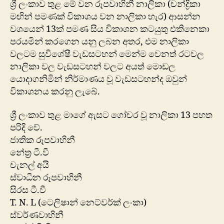
ශ්‍රී ලංකාව තුළ මේ වන රූපවාහිනී නාලිකා (චන්ද්‍රිකා
මාධ්
මඟින් පමණක් විකාශය වන නාලිකා හැර) ආසන්න
ක්‍ර
වශයෙන් 13ක් පමණ සිය විකාශන කටයුතු එකිනෙකා
මග
පරයමින් කරගෙන යනු ලබන අතර, එම නාලිකා
ඇසි
වලටම සුවිශේෂී වැඩසටහන් මෙන්ම වෙනත් රටවල
නාලිකා වල වැඩසටහන් වලට අයත් මොඩල
යොදාගනිමින් නිර්මාණය වූ වැඩසටහන්ද ඔවුන්
විකාශනය කරනු ලැබේ.
ශ්‍රී ලංකාව තුළ මාගේ ඇසට ගෝචර වූ නාලිකා 13 පහත
පරිදි වේ.
ජාතික රූපවාහිනී
නේත්‍ර ටී.වී
චැනල් අයි
ස්වාධීන රූපවාහිනී
සිරස ටී.වී
T. N. L (ටෙලිෂාන් නෙට්වර්ක් ලංකා)
ස්වර්ණවාහිනී