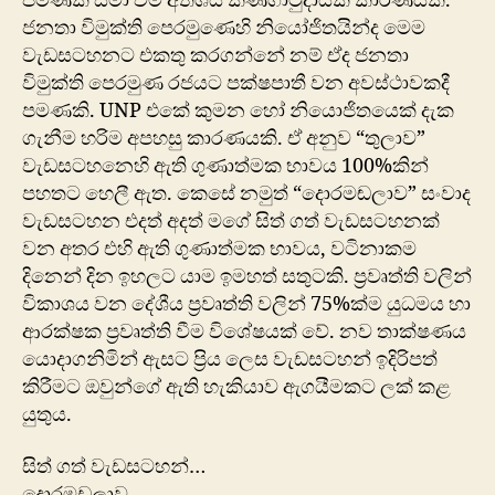
පමණක් සීමා වීම අතිශය කණගාටුදායක කාරණයකි.
ජනතා විමුක්ති පෙරමුණෙහි නියෝජිතයින්ද මෙම
‍වැඩසටහනට එකතු කරගන්නේ නම් ඒද ජනතා
විමුක්ති පෙරමුණ රජයට පක්ෂපාතී වන අවස්ථාවකදී
පමණකි. UNP එකේ කුමන හෝ නියොජිතයෙක් දැක
ගැනීම හරිම අපහසු කාරණයකි. ඒ අනුව “තුලාව”
වැඩසටහනෙහි ඇති ගුණාත්මක භාවය 100%කින්
පහතට හෙලී ඇත. කෙසේ නමුත් “දොරමඬලාව” සංවාද
වැඩසටහන එදත් අදත් මගේ සිත් ගත් වැඩසටහනක්
වන අතර එහි ඇති ගුණාත්මක භාවය, වටිනාකම
දිනෙන් දින ඉහලට යාම ඉමහත් සතුටකි. ප්‍රවෘත්ති වලින්
විකාශය වන දේශීය ප්‍රවෘත්ති වලින් 75%ක්ම යුධමය හා
ආරක්ෂක ප්‍රවෘත්ති වීම විශේෂයක් වේ. නව තාක්ෂණය
යොදාගනිමින් ඇසට ප්‍රිය ලෙස වැඩසටහන් ඉදිරිපත්
කිරීමට ඔවුන්ගේ ඇති හැකියාව ඇගයීමකට ලක් කළ
යුතුය.
සිත් ගත් වැඩසටහන්…
දොරමඩලාව