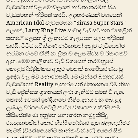
වැඩසටහන්වල මොඩලයන් භාවිතා කරමින් සිය
වැඩසටහන් ඉදිරිපත් කරයි. උදාහරණයක් වශයෙන්
American Idol වැඩසටහන “Sirasa Super Stars”
ලෙසත්, Larry King Live සංවාද වැඩසටහන “කෙලින්
කතාව” ලෙසත් ශ්‍රී ලංකාවට ගැළපෙන ලෙස ඉදිරිපත්
කරයි. විවිධ සමීක්ෂණ වාර්තාවන් අනුව වැඩියෙන්ම
නරඹන රූපවාහිනී නාලිකාව ලෙස සිරස වාර්තාගතවී
ඇත. මෙම නාලිකාව වැඩි වශයෙන් නරඹනුයේ
කොළඹ දිස්ත්‍රික්කය ඇතුළු වෙනත් නාගරීකරණය වූ
ප්‍රදේශ වල බව නොරහසකි. මොවුන්ගේ බහුතරයක්
වැඩසටහන් Reality ආකාරයෙන් විකාශනය වීම නිසා
වැඩි ප්‍රේක්ෂක ග්‍රහනයක් ලබා ගැනීමට සමත් වී ඇත.
කෙසේ වෙතත් ඉන්දියාවේ නිෂ්පාදනය වන බොළඳ
ලාබාල වර්ගයේ ටෙලි නාට්‍ය විකාශනය කිරීම නම්
කිසිසේත්ම මා අනුමත නොකරන නමුදු කිසිදු
රසඥතාවකින් තොර හින්දි මෝස්තර දැක බලාගැනීමට
කැමති (විශේෂයෙන්ම කාන්තාවන්ගේ) අයගේ සිත්