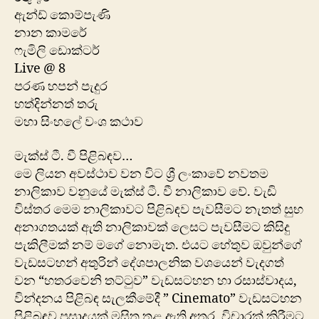
ඇන්ඩ් කොම්පැණි
නාන කාමරේ
ෆැමිලි ඩොක්ටර්
Live @ 8
පරණ හපන් පැදුර
හත්දින්නත් තරු
මහා සිංහලේ වංශ කථාව
මැක්ස් ටී. වී පිළිබඳව…
මෙ ලියන අවස්ථාව වන විට ශ්‍රී ලංකාවේ නවතම
නාලිකාව වනුයේ මැක්ස් ටී. වී නාලිකාව වේ. වැඩි
විස්තර මෙම නාලිකාවට පිළිබඳව පැවසීමට නැතත් සුභ
අනාගතයක් ඇති නාලිකාවක් ලෙසට පැවසීමට කිසිදු
පැකිලීමක් නම් මගේ නොමැත. එයට හේතුව ඔවුන්ගේ
වැඩසටහන් අතුරින් දේශපාලනික වශයෙන් වැදගත්
වන “හතරවෙනි තට්ටුව” වැඩසටහන හා රසාස්වාදය,
වින්දනය පිළිබඳ සැලකීමේදී ” Cinemato” වැඩසටහන
පිළිබඳව ප්‍රසාදයක් මසිත තුළ ඇති අතර, විචාරක් කිරීමට