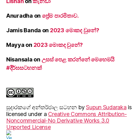
Lishan
on
කැනඩා
Anuradha
on
ප්‍රේම පාරමිතාව.
Jamis Banda
on
2023 මොකද වුනේ?
Mayya
on
2023 මොකද වුනේ?
Nisansala
on
උසස් පෙළ කරන්නේ මෙහෙමයි
#දීර්ඝසටහනක්
සුදාරක‍ගේ අන්තර්ජාල සටහන
by
Supun Sudaraka
is
licensed under a
Creative Commons Attribution-
Noncommercial-No Derivative Works 3.0
Unported License