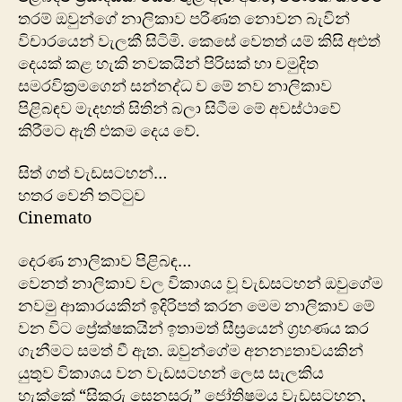
තරම් ඔවුන්ගේ නාලිකාව පරිණත නොවන බැවින්
විචාරයෙන් වැලකී සිටිමි. කෙසේ වෙතත් යම් කිසි අළුත්
දෙයක් කළ හැකි නවකයින් පිරිසක් හා චමුදිත
සමරවික්‍රමගෙන් සන්නද්ධ ව මේ නව නාලිකාව
පිළිබඳව මැදහත් සිතින් බලා සිටීම මේ අවස්ථාවේ
කිරීමට ඇති එකම දෙය වේ.
සිත් ගත් වැඩසටහන්…
හතර වෙනි තට්ටුව
Cinemato
දෙරණ නාලිකාව පිළිබඳ…
වෙනත් නාලිකාව වල විකාශය වූ වැඩසටහන් ඔවුගේම
නවමු ආකාරයකින් ඉදිරිපත් කරන මෙම නාලිකාව මේ
වන විට ප්‍රේක්ෂකයින් ඉතාමත් සීඝ්‍රයෙන් ග්‍රහණය කර
ගැනීමට සමත් වී ඇත. ඔවු‍න්ගේම අනන්‍යතාවයකින්
යුතුව විකාශය වන වැඩසටහන් ලෙස සැලකිය
හැක්කේ “සිකුරු සෙනසුරු” ජෝතිෂමය වැඩසටහන,