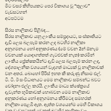
මීට වසර කිහිපයකට පෙර විකාශය වූ “තුලාව”
වැඩසටහන්
අටපට්ටම
සිරස නාලිකාව පිළිබඳ…
සිරස නාලිකාව යනු ලාංකීය සම්ප්‍රදායට, සංස්කෘතියට
දැඩි ලෙස බලපෑම් කරන ලද බටහිර නාලිකා
අනුගමනය හෝ අනුකරණය (මේ වචන 2න් ඕනෑම
වචනයක් යොදාගත්තත් ගැටළුවක් නැත) කරමින්
ලාංකීය ප්‍රේක්ෂකයින්ට දැඩි ලෙස බලපෑම් කරන ලද,
දේශපාලනික වශයෙන් වැදගත් මාධ්‍යක් වූ නාලිකාවක්
වන අතර. බොහෝ පිරිස් ඉහත කී කරුණු නිසාම එල්.
ටී. ටී. ඊ සංවිධානයට මෙම නාලිකාව සම්බන්ධ බවට
චෝදනා එල්ල කරයි. ලාංකීය මාධ්‍ය ක්ෂේත්‍රයේ
දැවැන්ත භූමිකාවක් හොබවන මෙම නාලිකාව
අනුකරණය හෝ අනුගමනය කිරීමටද සමහරක්
නාලිකා පෙළඹී ඇත. ඇත්ත වශයෙන්ම මෙහි විකාශය
වන වැඩසටහන් වෙනත් බටහිර නාලිකා වල