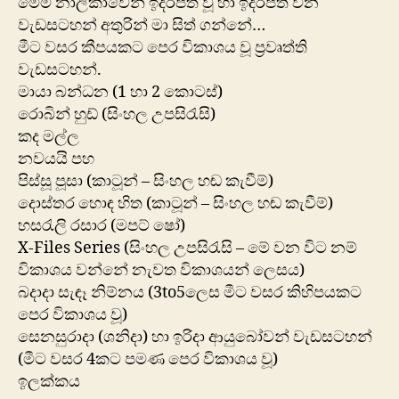
මෙම නාලිකාවෙන් ඉදිරිපත් වූ හා ඉදිරිපත් වන
වැඩසටහන් අතුරින් මා සිත් ගන්නේ…
මීට වසර කීපයකට පෙර විකාශය වූ ප්‍රවෘත්ති
වැඩසටහන්.
මායා බන්ධන (1 හා 2 කොටස්)
රොබින් හුඩ් (සිංහල උපසිරැසි)
කද මල්ල
නවයයි පහ
පිස්සූ පූසා (කාටූන් – සිංහල හඬ කැවීම්)
දොස්තර හොඳ හිත (කාටූන් – සිංහල හඬ කැවීම්)
හසරැලි රසාර (මපට් ෂෝ)
X-Files Series (සිංහල උපසිරැසි – මේ වන විට නම්
විකාශය වන්නේ නැවත විකාශයන් ලෙසය)
බදාදා සැඳෑ නිම්නය (3to5ලෙස මීට වසර කිහිපයකට
පෙර විකාශය වූ)
සෙනසුරාදා (ශනිදා) හා ඉරිදා ආයුබෝවන් වැඩසටහන්
(මීට වසර 4කට පමණ පෙර විකාශය වූ)
ඉලක්කය