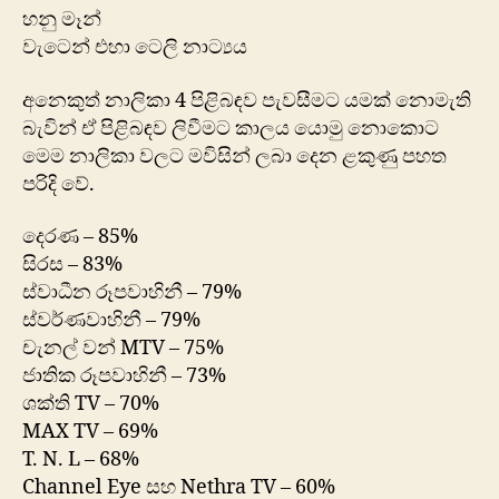
හනු මෑන්
වැ‍ටෙන් එහා ටෙලි නාට්‍යය
අනෙකුත් නාලිකා 4 පිළිබඳව පැවසීමට යමක් නොමැති
බැවින් ඒ පිළිබඳව ලිවීමට කාලය යොමු නොකොට
මෙම නාලිකා වලට මවිසින් ලබා දෙන ළකුණු පහත
පරිදි වේ.
දෙරණ – 85%
සිරස – 83%
ස්වාධීන රූපවාහිනී – 79%
ස්වර්ණවාහිනී – 79%
චැනල් වන් MTV – 75%
ජාතික රූපවාහිනී – 73%
ශක්ති TV – 70%
MAX TV – 69%
T. N. L – 68%
Channel Eye සහ Nethra TV – 60%