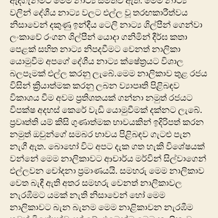
ඇදගැනීමට මෙම නාට්‍ය සමත්වී ඇත. මෙම නාට්‍ය
වලින් දේශීය නාට්‍ය වලට එල්ල වූ තරඟකාරීත්වය
නිසාවෙන් දකුණු ඉන්දීය ටෙලි නාට්‍ය ශිල්පීන් ගෙන්වා
ලංකාවේ රංගන ශිල්පීන් යොදා ගනිමින් දීර්ඝ කතා
පෙළක් සහිත නාට්‍ය නිපදවීමට වෙනත් නාලිකා
යොමුවීම අ‍පගේ දේශීය නාට්‍ය ක්ෂේත්‍රයට විශාල
බලපෑමක් එල්ල කරනු ලැබේ.මෙම නාලිකාව තුළ රජය
විසින් ක්‍රියාත්මක කරනු ලබන ව්‍යාපෘති පිළිබඳව
විකාශය වීම අවම ප්‍රතිශතයක් ගන්නා නමුත් රජයට
විපක්ෂ අදහස් කෙරේ වැඩි යොමුවීමක් දක්නට ලැබේ.
ප්‍රවෘත්ති යම් කිසි ගුණාත්මක භාවයකින් ඉදිරිපත් කරන
නමුත් ඔවුන්ගේ සමබර භාවය පිළිබඳව ගැටළු පැන
නැගී ඇත. බොහෝ විට අපට දැක ගත හැකි විශේෂයක්
වන්නේ මෙම නාලිකාවට ආචාර්ය මර්වින් සිල්වාගෙන්
එල්ලවන චෝදනා ප්‍රමාණයයි. සමහරු මෙම නාලිකාව
වෙත බැඳී ඇති අතර සමහරු වෙනත් නාලිකාවල
නැරඹීමට යමක් නැති නිසාවෙන් හෝ මෙම
නාලිකාවට බැන බැනම මෙම නාළිකාවන නැරඹීම