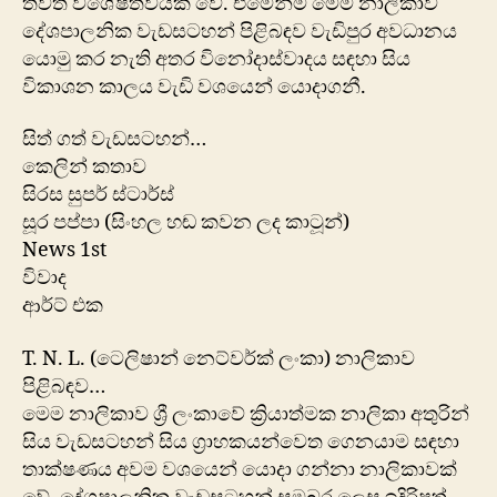
තවත් විශේෂත්වයක් වේ. එමෙන්ම මෙම නාලිකාව
දේශපාලනික වැඩසටහන් පිළිබඳව වැඩිපුර අවධානය
යොමු කර නැති අතර විනෝදාස්වාදය සඳහා සිය
විකාශන කාලය වැඩි වශයෙන් යොදාගනී.
සිත් ගත් වැඩසටහන්…
කෙලින් කතාව
සිරස සුපර් ස්ටාර්ස්
සූර පප්පා (සිංහල හඬ කවන ලද කාටූන්)
News 1st
විවාද
ආර්ට් එක
T. N. L. (ටෙලිෂාන් නෙට්වර්ක් ලංකා) නාලිකාව
පිළිබඳව…
මෙම නාලිකාව ශ්‍රී ලංකාවේ ක්‍රියාත්මක නාලිකා අතුරින්
සිය වැඩසටහන් සිය ග්‍රාහකයන්වෙත ගෙනයාම සඳහා
‍තාක්ෂණය අවම වශයෙන් යොදා ගන්නා නාලිකාවක්