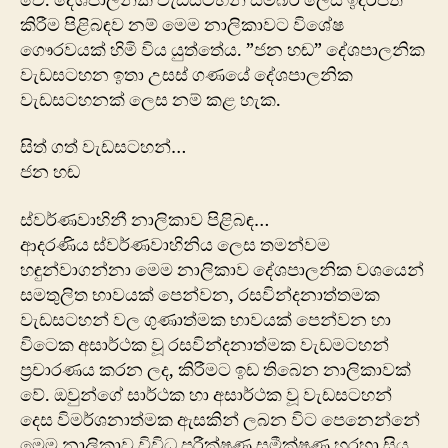
වේ. දේශපාලනික වැඩසටහන් සමබර ලෙස ඉදිරිපත්
කිරීම පිළිබඳව නම් මෙම නාලිකාවට විශේෂ
ගෞරවයක් හිමි විය යුත්තේය. ‍‍”ජන හඬ” දේශපාලනික
වැඩසටහන ඉතා උසස් ගණයේ දේශපාලනික
වැඩසටහනක් ලෙස නම් කළ හැක.
සිත් ගත් වැඩසටහන්…
ජන හඬ
ස්වර්ණවාහිනී නාලිකාව පිළිබඳ…
ආදරණිය ස්වර්ණවාහිනිය ලෙස තමන්වම
හඳුන්වාගන්නා මෙම නාලිකාව දේශපාලනික වශයෙන්
සමතුලිත භාවයක් පෙන්වන, රසවින්දනාත්තමක
වැඩසටහන් වල ගුණාත්මක භාවයක් පෙන්වන හා
විටෙක අසාර්ථක වූ රසවින්දනාත්මක වැඩමටහන්
ප්‍රචාරණය කරන ලද, කිරීමට ඉඩ තිබෙන නාලිකාවක්
වේ. ඔවුන්ගේ සාර්ථක හා අසාර්ථක වූ වැඩසටහන්
දෙස විමර්ශනාත්මක ඇසකින් ලබන විට පෙනෙන්නේ
මෙම නාලිකාව විවිධ පරීක්ෂණ සමීක්ෂණ හරහා සිය