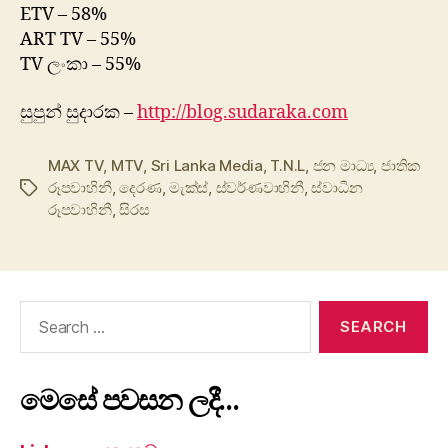
ETV – 58%
ART TV – 55%
TV ලංකා – 55%
සුපුන් සුදාරක –
http://blog.sudaraka.com
MAX TV
,
MTV
,
Sri Lanka Media
,
T.N.L
,
ජන මාධ්‍ය
,
ජාතික
රූපවාහිනී
,
දෙරණ
,
මැක්ස්
,
ස්වර්ණවාහිනී
,
ස්වාධීන
Tags
රූපවාහිනී
,
සිරස
Search
for:
මෙසේ පවසන ලදී…