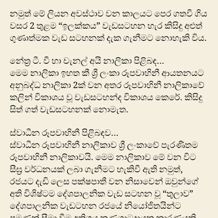
නමුත් මේ ලියන අවස්ථාව වන කාලයට පෙර ගතවී ගිය
වසර 2 තුළම “ඉලක්කය” වැඩසටහන හැර කිසිදු අළුත්
ගුණාත්මක වැඩ සටහනක් ‍දැක ගැනීමට නොහැකි විය.
නේත්‍ර ටී. වී හා චැනල් අයි නාලිකා පිළිබඳ…
මෙම නාලිකා ඉහත කී ශ්‍රී ලංකා රූප‍වාහිනී ආයතනයට
අනුබද්ධ නාලිකා 2ක් වන අතර රූපවාහිනී නාලිකාවේ
කලින් විකාශය වූ වැඩසටහන්ද විකාශය කෙරේ. කිසිදු
සිත් ගත් වැඩසටහනක් නොමැත.
ස්වාධීන රූපවාහිනී පිළිබඳව…
ස්වාධීන රූපවාහිනී නාලිකාව ශ්‍රී ලංකාවේ පැරණිතම
රූපවාහිනී නාලිකාවයි. මෙම නාලිකාව මේ වන විට
සීඝ්‍ර වර්ධනයක් ලබා ගැනීමට හැකිවී ඇති නමුත්,
රජයට දැඩි ලෙස පක්ෂපාතී වන නිසාවෙන් ඔවුන්ගේ
අති විශිෂ්ටම දේශපාලනික වැඩ සටහන වූ “තුලාව”
දේශපාලනික වැඩටහන රජයේ නියෝජිතයින්ට