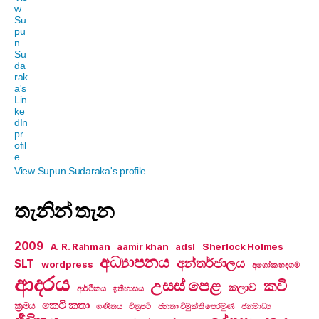
View Supun Sudaraka's profile
තැනින් තැන
2009
A. R. Rahman
aamir khan
adsl
Sherlock Holmes
අධ්‍යාපනය
අන්තර්ජාලය
SLT
wordpress
අශෝක හඳගම
ආදරය
උසස් පෙළ
කවි
කලාව
ආර්ථිකය
ඉතිහාසය
කෙටි කතා
ක්‍රමය
ගණිතය
චිත්‍රපටි
ජනතා විමුක්ති පෙරමුණ
ජනමාධ්‍ය