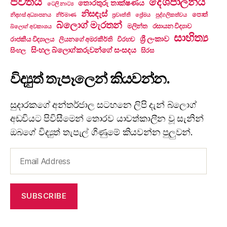
ජීවිතය
දේශපාලනය
තොරතුරු තාක්ෂණය
ටෙලි නාට්‍ය
නිසඳැස්
පොත්
නිදහස් අධ්‍යාපනය
නිර්මාණ
ප්‍රවෘත්ති
ප්‍රේමය
පුද්ගලිකත්වය
බ්ලොග් මැරතන්
මලින්ත
රසායන විද්‍යාව
බ්ලොග් අවකාශය
සාහිත්‍ය
ශ්‍රී ලංකාව
රාජකීය විද්‍යාලය
ලියනගේ අමරකීර්ති
විරහව
සිංහල බ්ලොග්කරුවන්ගේ සංසදය
සිංහල
සිරස
විද්‍යුත් තැපෑලෙන් කියවන්න.
සුදාරකගේ අන්තර්ජාල සටහනෙ ලිපි දැන් බ්ලොග්
අඩවියට පිවිසීමෙන් තොරව යාවත්කාලීන වූ සැනින්
ඔබගේ විද්‍යුත් තැපැල් ගිණුමේ කියවන්න පුලුවන්.
Email
Address
SUBSCRIBE