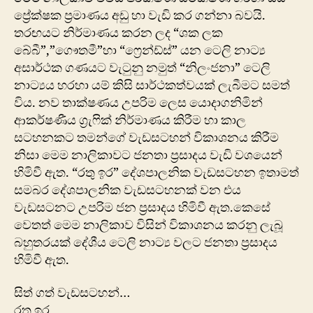
ප්‍රේක්ෂක ප්‍රමාණය අඩු හා වැඩි කර ගන්නා බවයි.
තරඟයට නිර්මාණය කරන ලද “ශක ලක
බේබී”,”ගෞතමී”හා “ෆ්‍රෙන්ඩ්ස්” යන ටෙලි නාට්‍ය
අසාර්ථක ගණයට වැටුනු නමුත් “නිලංජනා” ටෙලි
නාට්‍යය හරහා යම් කිසි සාර්ථකත්වයක් ලැබීමට සමත්
විය. නව තාක්ෂණය උපරිම ලෙස යොදාගනිමින්
ආකර්ෂණීය ග්‍රැෆික් නිර්මාණය කිරීම හා කාල
සටහනකට තමන්ගේ වැඩසටහන් විකාශනය කිරීම
නිසා මෙම නාලිකාවට ජනතා ප්‍රසාදය වැඩි වශයෙන්
හිමිවී ඇත. “රතු ඉර” දේශපාලනික වැඩසටහන ඉතාමත්
සමබර දේශපාලනික වැඩසටහනක් වන එය
වැඩසටනට උපරිම ජන ප්‍රසාදය හිමිවී ඇත.කෙසේ
වෙතත් මෙම නාලිකාව විසින් විකාශනය කරනු ලැබූ
බහුතරයක් දේශීය ටෙලි නාට්‍ය වලට ජනතා ප්‍රසාදය
හිමිවී ඇත.
සිත් ගත් වැඩසටහන්…
රතු ඉර