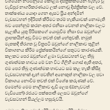
වශයෙන් නරඹනුයේ කොළඹ දිස්ත්‍රික්කයෙන් බැහැර වූ
වැඩිපුර නාගරීකරණයට ලක් නොවූ දිස්ත්‍රික්ක වල වේ.
තාක්ෂණය යොදා ගෙන ඇසට ප්‍රිය අන්දමින්
වැඩසටහන් ඉදිරිපත් කිරීමට තරම් හැකියාවක් නොමැති
බව පෙන්නුම් කරන අතර එනිසා වෙනත් නාලිකා වලට
සැලකිය යුතු පිරිසකගේ යොමුවීම නිසා එය ඔවුන්ගේ
ග්‍රාහකයින් අඩු වීමට තවත් එක් හේතුවකි. නමුත්
මෑතකදී තිරගත වූ චිත්‍රපටි ඔවුන්ගේ නාලිකාව තුළින්
විකාශනය කිරීම ප්‍රේක්ෂකයින්ගේ සතුටට කාරණයකි.
කලකට පෙර ඔවුන්ගේ ළමා වැඩසටහන් වල තිබූ
ගුණාත්මක භාවය මේ වන විට ගිලිහී ගොස් ඇති අතර,
එම ‍පෙර තිබූ ගුණාත්මක භාවයට සම කළ හැකි කිසිදු
වැඩසටහනක් දැන් පවතින් අනෙකුත් නාලිකා වල පවා
විකාශය නොවීම තවත් එක් විශේෂ කරුණක් වේ.
එමෙන්ම මෙම නාලිකාව දැඩි ලෙස (ඕනෑවටත්
වැඩියෙන්) රජයට පක්ෂපාතී ලෙසට ඔවුන්ගේ
වැඩසටහන් සියල්ලම හසුරුවයි.