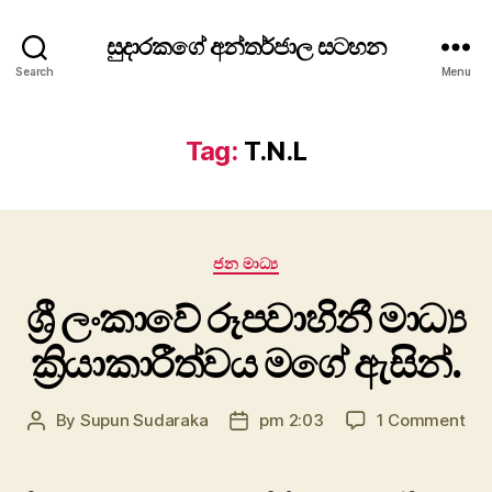
සුදාරකගේ අන්තර්ජාල සටහන
Search
Menu
Tag:
T.N.L
Categories
ජන මාධ්‍ය
ශ්‍රී ලංකාවේ රූපවාහිනී මාධ්‍ය
ක්‍රියාකාරීත්වය මගේ ඇසින්.
on
By
Supun Sudaraka
pm 2:03
1 Comment
Post
Post
ශ්‍රී
author
date
ලං
රූප