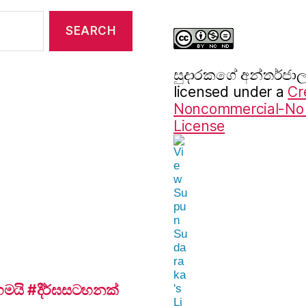
සුදාරක‍ගේ අන්තර්ජ
licensed under a
Cr
Noncommercial-No D
License
යි #දීර්ඝසටහනක්