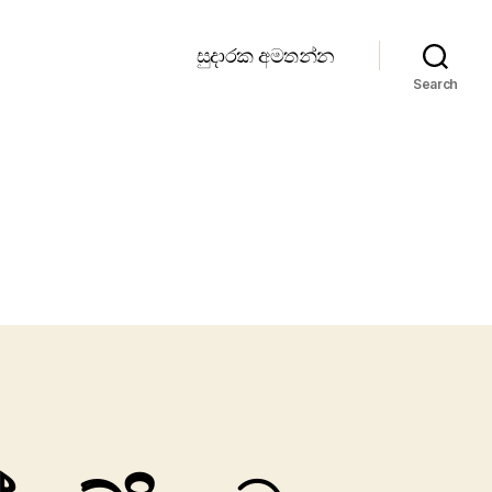
සුදාරක අමතන්න
Search