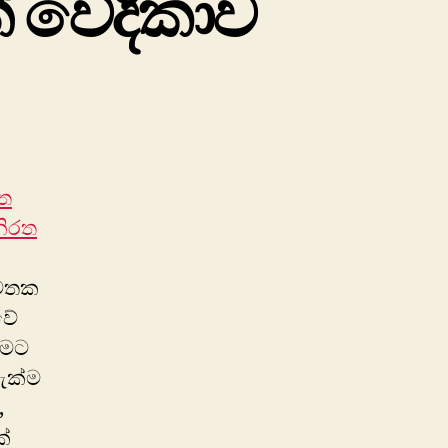
් වේදිකාව
on
බ්ලොග්
අඩවි
සඳහා
පුවත්පත්
ෙත
වේදිකාව
නිරත
 මතක
වේ
දීමට
දැක්ම
,
ක්