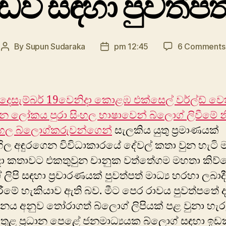
ඩවි සඳහා පුවත්පත
By
Supun Sudaraka
pm 12:45
6 Comments
Post
Post
author
date
 දෙසැම්බර් 19වෙනිදා කොළඹ එක්සෙල් වර්ල්ඩ් ව
න ලෝකය පුරා සිංහල භාෂාවෙන් බ්ලොග් ලිවීමේ 
ංහල බ්ලොග්කරුවන්ගෙන්
සැලකිය යුතු ප්‍රමාණයක්
ිල අඳුරගෙන විවිධාකාරයේ ‍දේවල් කතා වුන හැටි
එදා කතාවට එකතුවුන චානුක වත්තේගම මහතා කිව්
 ලිපි සඳහා ප්‍රචාරණයක් පුවත්පත් මාධ්‍ය හරහා ලබා
ාකිරීමේ හැකියාව ඇති බව. මීට පෙර රාවය පුවත්පතේ 
ශනය අනුව තෝරාගත් බ්ලොග් ලිපියක් පළ වුනා හැර
තුළ ප්‍රධාන පෙළේ ජනමාධ්‍යයක බ්ලොග් සඳහා ඉඩ