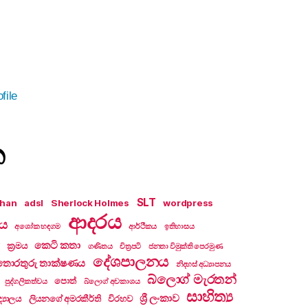
file
න
SLT
khan
adsl
Sherlock Holmes
wordpress
ආදරය
ලය
අශෝක හඳගම
ආර්ථිකය
ඉතිහාසය
කෙටි කතා
ක්‍රමය
ගණිතය
චිත්‍රපටි
ජනතා විමුක්ති පෙරමුණ
දේශපාලනය
තොරතුරු තාක්ෂණය
නිදහස් අධ්‍යාපනය
බ්ලොග් මැරතන්
පොත්
පුද්ගලිකත්වය
බ්ලොග් අවකාශය
සාහිත්‍ය
ශ්‍රී ලංකාව
්‍යාලය
ලියනගේ අමරකීර්ති
විරහව