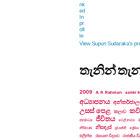
View Supun Sudaraka's pro
තැනින් තැ
2009
A. R. Rahman
aamir 
අධ්‍යාපනය
අන්තර්ජා
උසස් පෙළ
කවි
කලාව
ජීවිතය
ජනමාධ්‍ය
ටෙලි නාට්‍ය
නිසඳැස්
නිර්මාණ
ප්‍රවෘත්ති
ප්‍රේමය
මලින්ත
රසායන විද්‍යාව
රාජකීය විද