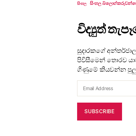
සිංහල බ්ලොග්කරුවන්ග
සිංහල
විද්‍යුත් ත
සුදාරකගේ අන්තර්ජාල
පිවිසීමෙන් තොරව යාවත
ගිණුමේ කියවන්න පුල
Email
Address
SUBSCRIBE