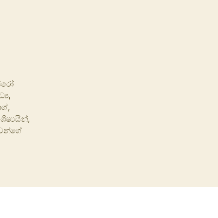
පිරෝ
්‍ය
,
ග්
,
,
ශිෂ්‍යයින්
,
ුවන්ගේ