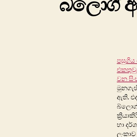
බ්ලොග් අ
පසුගිය
එකතුවු
වන සි
මුනගැහ
ඇති. 
බ්ලොග්
ක්‍රිය
හා දර්
ලංකාව 