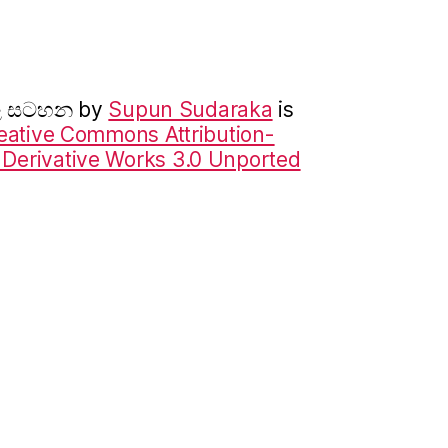
ාල සටහන
by
Supun Sudaraka
is
eative Commons Attribution-
erivative Works 3.0 Unported