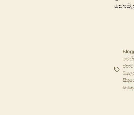
නොමැති
Blog
වෙති
ජනමා
Tags
බ්ලො
සිතූග
සංසද