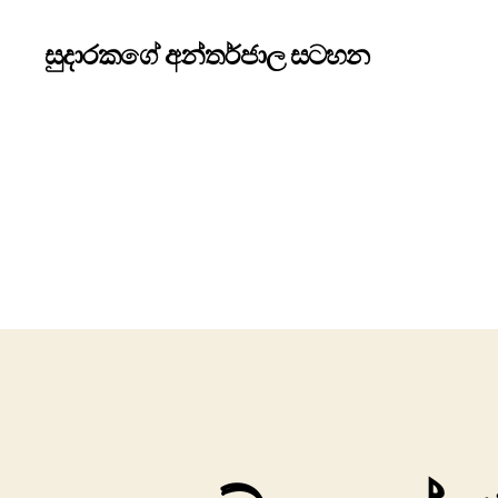
සුදාරකගේ අන්තර්ජාල සටහන