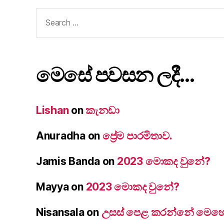
Search
for:
මෙසේ පවසන ලදී…
Lishan
on
කැනඩා
Anuradha
on
ප්‍රේම පාරමිතාව.
Jamis Banda
on
2023 මොකද වුනේ?
Mayya
on
2023 මොකද වුනේ?
Nisansala
on
උසස් පෙළ කරන්නේ මෙහෙම