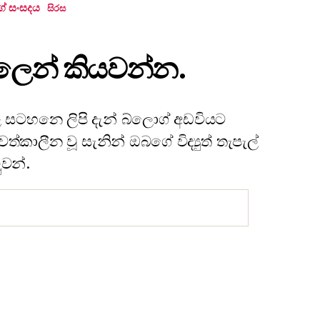
ේ සංසදය
සිරස
ැපෑලෙන් කියවන්න.
 සටහනෙ ලිපි දැන් බ්ලොග් අඩවියට
්කාලීන වූ සැනින් ඔබගේ විද්‍යුත් තැපැල්
ුවන්.