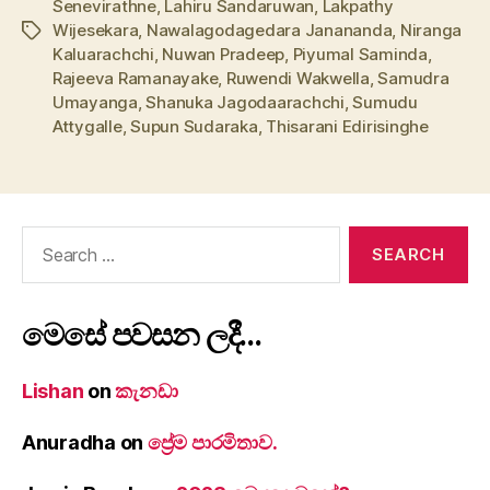
Senevirathne
,
Lahiru Sandaruwan
,
Lakpathy
Wijesekara
,
Nawalagodagedara Janananda
,
Niranga
Tags
Kaluarachchi
,
Nuwan Pradeep
,
Piyumal Saminda
,
Rajeeva Ramanayake
,
Ruwendi Wakwella
,
Samudra
Umayanga
,
Shanuka Jagodaarachchi
,
Sumudu
Attygalle
,
Supun Sudaraka
,
Thisarani Edirisinghe
Search
for:
මෙසේ පවසන ලදී…
Lishan
on
කැනඩා
Anuradha
on
ප්‍රේම පාරමිතාව.