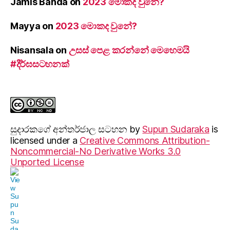
Jamis Banda
on
2023 මොකද වුනේ?
Mayya
on
2023 මොකද වුනේ?
Nisansala
on
උසස් පෙළ කරන්නේ මෙහෙමයි
#දීර්ඝසටහනක්
සුදාරක‍ගේ අන්තර්ජාල සටහන
by
Supun Sudaraka
is
licensed under a
Creative Commons Attribution-
Noncommercial-No Derivative Works 3.0
Unported License