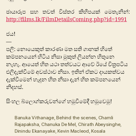
ඡායාරූප සහ තවත් විස්තර කිහිපයක් මෙතැනින්:
http://films.lk/FilmDetailsComing.php?id=1991
ජය!
—
පලි: නොයෙකුත් කාරණා මත සති ගානක් හිතේ
කම්පනයෙන් හිටිය නිසා මුකුත් ලියන්න හිතුනෙ
නැහැ. ආයෙත් හිත යථා තත්වයට ආවේ ඊයේ චිත්‍රපටිය
එලිදැක්වීමේ අවස්ථාව නිසා. ඉතින් ඒකට දායකත්වය
දැක්වීමෙන් හැදුන හිත නිසා දැන් හිත කම්පනයෙන්
නිදහස්.
සිංහල බ්ලොග්කරුවන්ගේ හමුවීමේදී හමුවෙමු!
Banuka Vithanage
,
Behind the scenes
,
Chamli
Rajapaksha
,
Chanuka De Mel
,
Chirath Abeysinghe
,
Dinindu Ekanayake
,
Kevin Macleod
,
Kosala