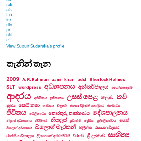
View Supun Sudaraka's profile
තැනින් තැන
2009
A. R. Rahman
aamir khan
adsl
Sherlock Holmes
අධ්‍යාපනය
අන්තර්ජාලය
SLT
wordpress
අශෝක හඳගම
ආදරය
උසස් පෙළ
කවි
කලාව
ආර්ථිකය
ඉතිහාසය
කෙටි කතා
ක්‍රමය
ගණිතය
චිත්‍රපටි
ජනතා විමුක්ති පෙරමුණ
ජනමාධ්‍ය
ජීවිතය
දේශපාලනය
තොරතුරු තාක්ෂණය
ටෙලි නාට්‍ය
නිසඳැස්
පොත්
නිදහස් අධ්‍යාපනය
නිර්මාණ
ප්‍රවෘත්ති
ප්‍රේමය
පුද්ගලිකත්වය
බ්ලොග් මැරතන්
මලින්ත
රසායන විද්‍යාව
බ්ලොග් අවකාශය
සාහිත්‍ය
ශ්‍රී ලංකාව
රාජකීය විද්‍යාලය
ලියනගේ අමරකීර්ති
විරහව