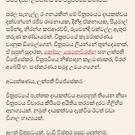
වීමට දරන උත්සාහය මේ චිත්‍රපටියේ කතාවයි.
සරල සැහැල්ලු රංගනයකින් මේ චිත්‍රපටයට දායකත්වය
දක්වන්නේ රජීව රාමනායක, දිනිඳු ඒකනායක, පියුමාල්
සමින්ද, නිරන්ග කළුආරච්චි, රුවෙන්දි වක්වල්ල ඇතුළු
තරුණ කණ්ඩායමක්. චිත්‍රපටයේ කැමරාකරණය
චානුක ඩිමෙල්ගෙන්. චිත්‍රපටය ලියන්නේ තුන්දෙනෙක්.
ඒ සුපුන් සුදාරක,
කෝසල සෙනෙවිරත්න
සහ ලක්පති
විජේසේකර. චිත්‍රපටියෙ නිෂ්පාදන කළමණාකරු චිරත්
අබේසිංහ. සංස්කරණය සමූද්‍ර උමයංගගෙන්.
අධ්‍යක්ෂණය, ලක්පති විජේසේකර.
චිත්‍රපටයේ පැත්තක දායකත්වය අපෙනුත් තියෙන නිසා
චිත්‍රපටය විචාරය කිරීමේ අයිතිය තරමක් දුරට ගිලිහීම
අභාග්‍යයක්. නමුත් දායකත්වය දැක්වීම ඊටත් වඩා
විශාල භාග්‍යයක්.
අලුත් චිත්‍රපටයක්. වැඩි විස්තර පසුව දෙන්නම්.