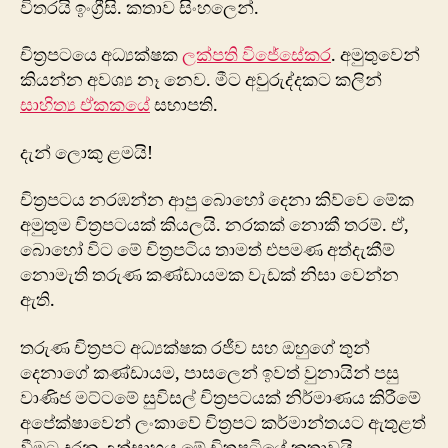
විතරයි ඉංග්‍රීසි. කතාව සිංහලෙන්.
චිත්‍රපටයෙ අධ්‍යක්ෂක
ලක්පති විජේසේකර
. අමුතුවෙන්
කියන්න අවශ්‍ය නෑ නෙව. මීට අවුරුද්දකට කලින්
සාහිත්‍ය ඒකකයේ
සභාපති.
දැන් ලොකු ළමයි!
චිත්‍රපටය නරඹන්න ආපු බොහෝ දෙනා කිව්වෙ මේක
අමුතුම චිත්‍රපටයක් කියලයි. නරකක් නොකී තරම්. ඒ,
බොහෝ විට මේ චිත්‍රපටිය තාමත් එපමණ අත්දැකීම්
නොමැති තරුණ කණ්ඩායමක වැඩක් නිසා වෙන්න
ඇති.
තරුණ චිත්‍රපට අධ්‍යක්ෂක රජීව සහ ඔහුගේ තුන්
දෙනාගේ කණ්ඩායම, පාසලෙන් ඉවත් වුනායින් පසු
වාණිජ මට්ටමේ සුවිසල් චිත්‍රපටයක් නිර්මාණය කිරීමේ
අපේක්ෂාවෙන් ලංකාවේ චිත්‍රපට කර්මාන්තයට ඇතුළත්