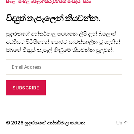
සිංහල බ්ලොග්කරුවන්ගේ සංසදය
සිංහල
සිරස
විද්‍යුත් තැපෑලෙන් කියවන්න.
සුදාරකගේ අන්තර්ජාල සටහනෙ ලිපි දැන් බ්ලොග්
අඩවියට පිවිසීමෙන් තොරව යාවත්කාලීන වූ සැනින්
ඔබගේ විද්‍යුත් තැපැල් ගිණුමේ කියවන්න පුලුවන්.
Email
Address
SUBSCRIBE
© 2026
සුදාරකගේ අන්තර්ජාල සටහන
Up
↑