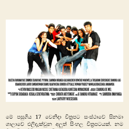
කතාව
|
Behind
the
scenes
මේ පසුගිය 17 වෙනිදා චිත්‍රපට සංස්ථාවේ සිනමා
ශාලාවේ එලිදැක්වුන අලුත් සිංහල චිත්‍රපටයක්. නම