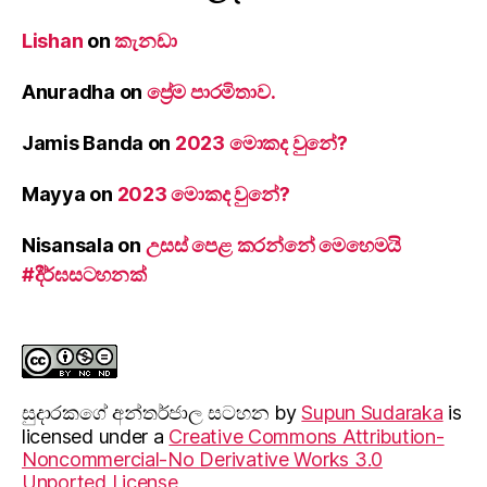
Lishan
on
කැනඩා
Anuradha
on
ප්‍රේම පාරමිතාව.
Jamis Banda
on
2023 මොකද වුනේ?
Mayya
on
2023 මොකද වුනේ?
Nisansala
on
උසස් පෙළ කරන්නේ මෙහෙමයි
#දීර්ඝසටහනක්
සුදාරක‍ගේ අන්තර්ජාල සටහන
by
Supun Sudaraka
is
licensed under a
Creative Commons Attribution-
Noncommercial-No Derivative Works 3.0
Unported License