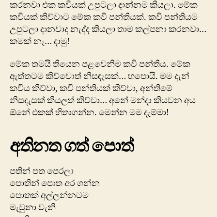
කරනවා එක කවියක් උපුටලා දාන්නම කියලා. මේක
කවියක් කිව්වාට මේක කවි පන්තියක්. කවි පන්තියම
උපුටලා දානවාද නැද්ද කියලා තාම කල්පනා කරනවා…
කමක් නෑ… දාමු!
මේක තමයි තියෙන පළවෙනිම කවි පන්තිය. මේක
ඇත්තටම කිව්වොත් නිසඳැසක්… හපොයි. මම දැන්
කවිය කිව්වා, කවි පන්තියක් කිව්වා, අන්තිමේ
නිසඳැසක් කියලත් කිව්වා… අනේ මන්දා කියවන අය
ඕනේ එකක් හිතාගන්න. මෙන්න මම දැම්මා!
අතිනත ගත් පොත්
පතින් පත පෙරලා
පොතින් පොත අර ගන්න
පොතක් අල්ලන්නටම
මැවුනා වැනි