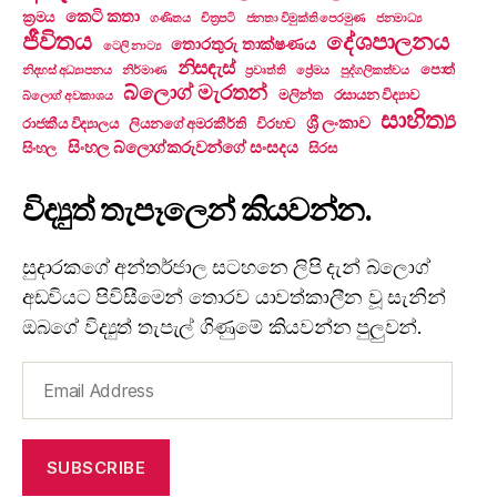
කෙටි කතා
ක්‍රමය
ගණිතය
චිත්‍රපටි
ජනතා විමුක්ති පෙරමුණ
ජනමාධ්‍ය
ජීවිතය
දේශපාලනය
තොරතුරු තාක්ෂණය
ටෙලි නාට්‍ය
නිසඳැස්
පොත්
නිදහස් අධ්‍යාපනය
නිර්මාණ
ප්‍රවෘත්ති
ප්‍රේමය
පුද්ගලිකත්වය
බ්ලොග් මැරතන්
මලින්ත
රසායන විද්‍යාව
බ්ලොග් අවකාශය
සාහිත්‍ය
ශ්‍රී ලංකාව
රාජකීය විද්‍යාලය
ලියනගේ අමරකීර්ති
විරහව
සිංහල බ්ලොග්කරුවන්ගේ සංසදය
සිංහල
සිරස
විද්‍යුත් තැපෑලෙන් කියවන්න.
සුදාරකගේ අන්තර්ජාල සටහනෙ ලිපි දැන් බ්ලොග්
අඩවියට පිවිසීමෙන් තොරව යාවත්කාලීන වූ සැනින්
ඔබගේ විද්‍යුත් තැපැල් ගිණුමේ කියවන්න පුලුවන්.
Email
Address
SUBSCRIBE