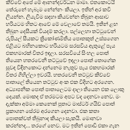
කිව්වේ අපේ මේ ආනන්දවර්ධන මාමා. එතකොටයි
තේරුනේ හැබෑම නේන්නං කියලා. ඉතින් අර කවි
ලියන්න. ලියැවීම සඳහා කියවන්න තිබුන ආසාව
හරියටම හිතට ආවේ ‍මේ වෙලාවේ තමයි. ඉතින් ළඟ
තිබුන දෙසීයක් වියදම් කරලා. පල්ලෙහා තට්ටුවෙන්
රුපියල් සීයකට ත්‍රිකෝණමිතිය පොතකුත් උස්සගෙන
එළියට බහිනකොට හරියටම සරසවි‍ය ඇතුළේ පැය
එකහමාරක් විතර ඉඳලා. සරසවියේ සිංහල පොත්
තියෙන හතරවෙනි තට්ටුවේ ඉඳලා පොත් තොගේක
සුවඳ විඳිනකොට දන්නෙම නැතුව පැය එකහමාරක්
විතර ගිහිල්ලා ඉවරයි. හතරවෙනි තට්ටුව කිව්වේ
පාතාලේ තියෙන තට්ටුව අංක එක විදිහට අරගෙන.
අධ්‍යාපනික පොත් පාතාලෙටම දාලා තියෙන එක ලොකු
දෙයක්. මොකද ඒ තරමටම අපට වද දෙනවා නෙව. මං
දැක්කා අම්මා කෙනෙක් පුතාට මාස්ටර් ගයිඩ් පොත්
ප්‍රකාශන සේරම අරගෙන දෙනවා. එක කතා
පොතක්වත් තිබුනාද කියලා සැකයි. මොනවා
කරන්නද… ත‍රගේ නෙව. මට ඉතින් ‍පොඩි‍ එකා ගැන