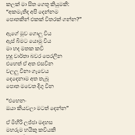
කලක් මා සිත ගෙතූ කියුමකි:
“අකමැතිද අපි දෙන්නම
පොතකින් එකක් විතරක් ගන්න?”
ඇගේ මුව ගොලු විය
ඇස් බිමට යොමු විය
මා හද මතක කවි
හුදු වාර්තා බවර පෙරලින
එහෙත් ඒ අත එසවින
වලලු වීනා ගෑවෙය
දෙදෙනාම අත තැබූ
පොත මවෙත දිගු වින
“එහෙනං
ඔයා කියවලා මටත් දෙන්න”
ඒ මිහිරි ලජ්ජා මදහස
මහරුම හයිකු කවියකි