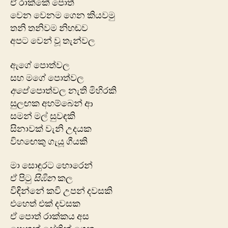
ඒ රාක්කේ පොත්
වෙන වෙනම ගෙන කියවමු
තනි තනිවම නිහඬව
අපට වෙන් වූ තැන්වල
ඇගේ පොත්වල
සහ මගේ පොත්වල
අපේ
පොත්වල නැති මිහිරකි
සුලඟක අහම්බෙන් ආ
සමන් මල් සුවඳකි
සිනාවක් වැනි උදයක
විහ‍ඟෙකු ගැයූ ගීයකි
මා සොඳුරට හොරෙන්
ඒ පිටු
සිඹින
කල
විඳින්නේ කවි උපන් දවසකි
එහෙත් එක් දවසක
ඒ පොත් රාක්කය අස