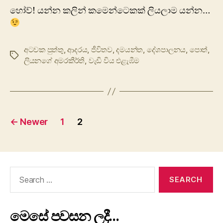
හෝව්! යන්න කලින් කමෙන්ටෙකක් ලියලාම යන්න…
අටවක පුත්තු
,
ආදරය
,
ජීවිතව
,
දමයන්ත
,
දේශපාලනය
,
පොත්
,
Tags
ලියනගේ අමරකීර්ති
,
වැඩි විය එළැඹීම
Posts
←
Newer
1
2
pagination
Search
for:
මෙසේ පවසන ලදී…