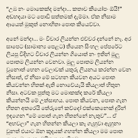
“උඹ නං මොකෙක්ද මන්දා… කතාව කියෝපං ඕයි!”
අඬහදයා මට පොඩි සත්තමක් දැම්මා. ඒක නිසාම
ආයෙත් මුකුත් නොහිතා පොත කියෙව්වා.
අනේ මන්දා… මං විචාර ලියන්න එච්චර දන්නේ නෑ. අර
සාපෙට (සාමාන්‍ය පෙළට) තියෙන සිංහල පේපරේට
ලියපු විදිහට විචාර ලියන්න ගියොත් නං ඉතින් මුලු
පොතම ලියන්න වෙනවා. මුලු පොතම ලියන්න
වුනොත් හෙන වෙලාවක් යතුරු ලියනය කරන්න වෙන
නිසාත්, ඒ නිසා මේ සටහන කියවන අයට පොත
කියවන්න හිතක් ඇති නොවේයැයි කියලාත් හිතුන
නිසා. අටවක පුත්තු මට මොකක්ද කරේ කියලා
කියන්නයි මේ උත්සාහය. පොත කියවන, පොත ගැන
හිතන අතරෙයි තේරුනේ කව්දෝ එක්කෙනෙක් දුරින්
ඉඳගෙන “මේ ‍පොත් ගැන හිතන්නේ නැතුව”… ඒ
“අහවලා” ගැන හිතන්න කියලා කෑ ගැහුවා ඇහුනා
වුනත් එයාට ඕන කුදයක් ගහන්න කියලා මම පොත