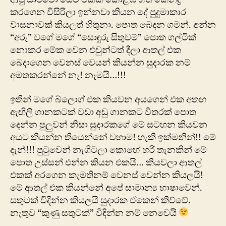
කරගෙන විසිරිලා ඉන්නවා කියන දේ පුදුමාකාර
වාසනාවක් කියලත් හිතුනා. පොත බෙදන ගමන්. අන්න
“අරූ” වගේ මගේ “සොඳුරු සිතුවම්” පොත ගල්ටික්
නොකර මේක වෙන එවුන්ටත් දීලා ආතල් එක
බෙදාගෙන වෙනස් වෙයන් කියන්න සුදාරක නම්
අමතකරන්නේ නෑ! නෑමයි…!!!
ඉතින් මගේ බ්ලොග් එක කියවන අයගෙන් එක අතඟ
ඇඟිලි ගානකටක් වඩා අඩු ගානකට විතරක් පොත
දෙන්න පුලුවන් නිසා සුදාරකගේ මේ සටහන කියවන
අයට කියන්න තියෙන්නේ වහාම! හැකි ඉක්මනින්!! මේ
දැන්!!! පුටුවෙන් නැගිටලා කොහේ හරි තැනකින් මේ
පොත උස්සන් එන්න කියන එකයි… කියවලා ආතල්
එකක් අරගෙන කැමතිනම් වෙනස් වෙන්න කියලයි!
මේ ආතල් එක කියන්නේ අපේ සාමාන්‍ය භාෂාවෙන්.
සතුටක් විදින්න කියලයි සුදාරක ඒකෙන් කිව්වේ.
නැතුව “කුණු සතුටක්” විඳින්න නම් නෙවෙයි