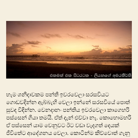
එක
පිටරටක
–
ලියනගේ
අමරකීර්ති
හැම ශනිදාවකම පන්ති ඉවරවෙලා සරසවියට
ගොඩවදින්න ඇබ්බැහි වෙලා ඉන්නේ සරසවියේ පොත්
සුවඳ විඳින්න. වෙනදානං පන්තිය ඉවරවෙලා කාගෙහරි
පස්සෙන් ගියා තමයි. ඒත් දැන් එව්වා නෑ. කොහොමහරි
ඒ පස්සෙන් යාම වෙනුවට ඊට වඩා වැදගත් දෙයක්
ජීවිතේට ආදේශනය වෙලා. කොටින්ම කිව්වොත් ගෑනු