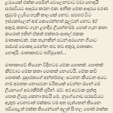
ළමයෙක් එක්ක පෙමින් වෙලෙනවාට වඩා හොඳයි
සරසවියට ආදරය කරන එක. අනික මේක ආදරය මරණ
දඬුවම් ලැබිය හැකි කාලයක් නෙව. සමහර වි‍ට
ඉස්කෝලෙන් අස් කෙරෙන්නත් පුලුවන් නෙව. (ඒ
අතුරු කතාව ගැන ළඟදීම ලියන්නම්). පොත් ගැන කතා
කරොත් ඉතින් ඒකත් එක්තරා ආතල් එකක
මාතෘකාවක්. එක තැනකින් පටන් අරගෙන ගියාට
පස්සේ මොකද මෙන්න තව තව අතුරු මාතෘකා.
හොඳයි. මාතෘකාවට බහිමුකෝ…
මාතෘකාවේ තියෙන විදිහටම මේක පොතක්. පොතක්
කිව්වාට මේක කතා පොතක් නෙවෙයි. මේක කවි
පොතක්. සුදාරකගේ අන්තර්ජාල සටහන කියවන අයට
නම් අමතක නොවෙන චරිතයක් වෙන්න ඕනේ මේ
ලියනගේ අමරකීර්ති ශූරීන්. ඔව්. අර අටවක පුත්තු
පොත ලියපු කෙනා තමයි මේ. නුගේගොඩ සරසවි‍යට
ඇතුළු වෙනවාත් එක්කම වම් අත පැත්තෙන් තියෙන
පඩිපෙළත් එක්ක තියෙන්නේ අලුත් සිංහල පොත් රාක්ක