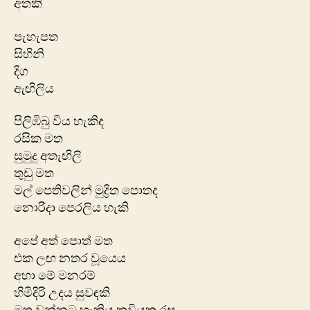
අතකි
පැහැපත
සිහිනි
දිග
ඇඟිලිය
පිලිඹිබු විය හැකිද
රසික මත
සුමුදු අතැඟිලි
තුඩු මත
මල් පෙතිවලින් මුද්‍රිත පොතද
නොරිදා පෙරලිය හැකි
අපේ අත් පොත් මත
එක ලඟ නතර වූයෙය
අහා මේ මනරම්
හිමිදිරි උදය සුවඳකි