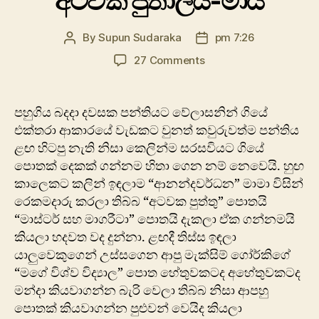
අටවක පුතාලයි-මායි
By
Supun Sudaraka
pm 7:26
Post
Post
author
date
on
27 Comments
අටවක
පුතාලයි-
මායි
පහුගිය බදදා දවසක පන්තියට වේලාසනින් ගියේ
එක්තරා ආකාරයේ වැඩකට වුනත් කවුරුවත්ම පන්තිය
ළඟ හිටපු නැති නිසා කෙලින්ම සරසවියට ගි‍යේ
පොතක් දෙකක් ගන්නම හිතා ගෙන නම් නෙවෙයි. හුඟ
කාලෙකට කලින් ඉඳලාම “ආනන්දවර්ධන” මාමා විසින්
රෙකමදාරු කරලා තිබ්බ “අටවක පුත්තු” පොතයි
“මාස්ටර් සහ මාගරීටා” පොතයි දැකලා ඒක ගන්නමයි
කියලා හදවත වද දුන්නා. ළඟදී තිස්ස ඉඳලා
යාලුවෙකුගෙන් උස්සගෙන ආපු මැක්සිම් ගෝර්කිගේ
“මගේ විශ්ව විද්‍යාල”‍‍ පොත හේතුවකටද අහේතුවකටද
මන්දා කියවාගන්න බැරි වෙලා තිබ්බ නිසා ආපහු
පොතක් කියවාගන්න පුළුවන් වෙයිද කියලා