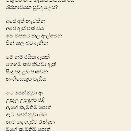
මතු වන්නට හැකිය කවියක රස
රසිකාවියක සුවඳ ලෙස?
අපේ අත් නැවතින
අපේ ඇස් එක් විය
පොතපතට කල ඇල්මෙන
පින් කල බව දැනින
මේ නම් රසික දෑසකි
හොඳම කවි කියවා ඇති
සිංදු පද උඩ පාවෙන
නංගියෙකුට වැඩිය
මට පෙන්නුවා ඈ
උකුල උනුහුම රැඳි
ඇගේ කැමතිම පොත්
ඈට පෙන්නුවා මම
තාම හද ගැස්ම රැන්දුන
මගේ කැමතිම පොත්