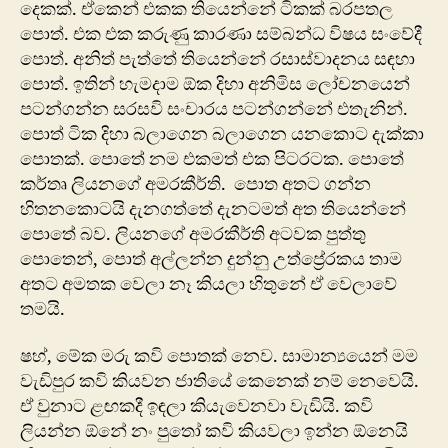
දෙකක්. ඒකෙන් එකක තියෙන්නේ ටිකක් බරපතල
පොත්. එක එක කරුණු කාරණා සම්බන්ධ විෂය සංවේදී
පොත්. අනිත් පැත්තේ තියෙන්නේ රසාස්වාදනය සඳහා
පොත්. ඉතින් හැමදාම ඕක දිහා අනිමිස ලෝචනයෙන්
පටන්ගන්න සරසවි සංචාරය පටන්ගන්නේ එතැනින්.
පොත් ටික දිහා බලාගෙන බලාගෙන යනකොට දැක්කා
පොතක්. පොතේ නම එකමත් එක පිටරටක. පොතේ
කර්තෘ ලියනගේ අමරකීර්ති. පොත අතට ගන්න
හිතනකොටයි දැනගත්තේ දැනටමත් ‍අත තියෙන්නේ
පොතේ බව. ලියනගේ අමරකීර්ති අටවක පුත්තු
පොතෙන්, පොත් අල්ලන්න දුන්නු උත්ප්‍රේරකය තාම
අතට අමතක වෙලා නෑ කියලා හිතුනේ ඒ වෙලාවේ
තමයි.
ෂහ්, මේක මරු කවි පොතක් නෙව. සාමාන්‍යයෙන් මම
වැඩිපුර කවි කියවන ජාතියේ කෙනෙක් නම් නෙවෙයි.
ඒ වුනාට ළඟකදී ඉඳලා කියැවෙනවා වැඩියි. කවි
ලියන්න ඕනේ නං පුතෝ කවි කියවලා ඉන්න ඕනෙයි