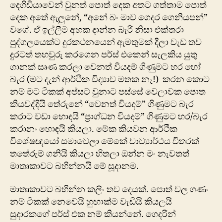
දෙගිඩියාවෙන් වුනත් පොත් දෙක අතට ගත්තාම පොත්
දෙක අතේ ඇලුනේ, “අනේ බං මාව ගෙදර ගෙනියපන්”
වගේ. ඒ ඉල්ලීම අහක දාන්න බැරි නිසා එක්තරා
පුද්ග‍ලයෙක්ට දුරකථ‍නයෙන් ඇමතුමක් දීලා වැඩ තව
දුරටත් තහවුරු කරගෙන පර්ස් එකෙන් සැලකිය යුතු
ගානක් සෘණ කරලා වෙනත් වියදම් ගිණුමට හර හෝ
බැර (මට දැන් ආර්ථික විද්‍යාව මතක නෑ!) කරන කොට
නම් මට ටිකක් අප්සට් වුනාට පස්සේ වෙලාවක පොත
කියවද්දියි තේරුනේ “වෙනත් වියදම්” ගිණුමට බැර
කරාට වඩා හොඳයි “ප්‍රාග්ධන වියදම්” ගිණුමට හර/බැර
කරානං හොඳයි කියලා. මේක කියවන ආර්ථික
වි‍ශේෂඥයෝ සමාවෙලා මේකේ වාච්‍යාර්ථය විතරක්
තතේරුම් ගනියි කියලා හිතලා ඔන්න මං නැවතත්
මාතෘකාවට බහින්නයි මේ සූදානම.
මාතෘකාවට බහින්න කලිං තව දෙයක්. පොත් වල ගණං
නම් ටිකක් නෙවෙයි හුඟාක්ම වැඩියි කියලයි
සුදාරකගේ පර්ස් එක නම් කියන්නේ. ගෙදරින්