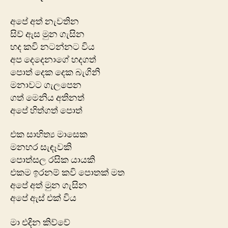
අපේ අත් නැවතින
සිව් ඇස මුන ගැසින
හද කවි නටන්නට විය
අප දෙදෙනාගේ හදගත්
පොත් දෙක දෙක බැගිනි
මනාවට ගැලපෙන
ගත් මෙනිය අතිනත්
අපේ හිත්ගත් පොත්
එක සාහිත්‍ය මාසෙක
මනහර සැඳෑවකි
පොත්සල රසික යායකි
එකම ඉරනම් කවි පොතක් මත
අපේ අත් මුන ගැසින
අපේ ඇස් එක් විය
මා එදින කිව්වේ