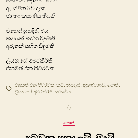
පොතක් දෝතින් ගෙන
ඈ
සිඹින
බව දැක
මා හද කපා ගිය හීයකි
එහෙත් සුහදිනි එය
කවියක් කරන රිදුමකි
අරුතක් සහිත විඳුමකි
ලියනගේ අමරකීර්ති
එකමත් එක පිටරටක
එකමත් එක පිටරටක
,
කවි
,
නිසඳැස්
,
නුගේගොඩ
,
පොත්
,
Tags
ලියනගේ අමරකීර්ති
,
සරසවිය
Categories
පොත්