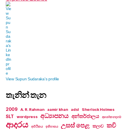
View Supun Sudaraka's profile
තැනින් තැන
2009
A. R. Rahman
aamir khan
adsl
Sherlock Holmes
අධ්‍යාපනය
අන්තර්ජාලය
SLT
wordpress
අශෝක හඳගම
ආදරය
උසස් පෙළ
කවි
කලාව
ආර්ථිකය
ඉතිහාසය