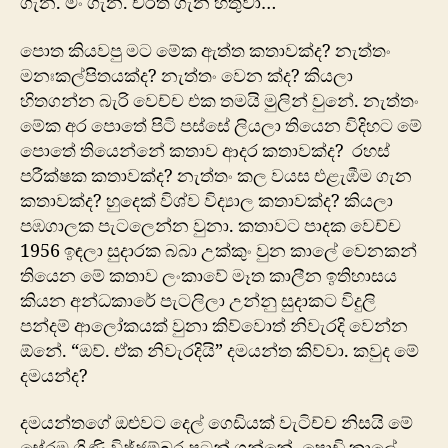
ගැන. මං ගැන. චරිත ගැන හිතුවා…
පොත කියවපු මට මේක ඇත්ත කතාවක්ද? නැත්තං
මනඃකල්පිතයක්ද? නැත්තං වෙන ක්ද? කියලා
හිතගන්න බැරි වෙච්ච එක තමයි මුලින් වුනේ. නැත්තං
මේක අර පොතේ පිටි පස්සේ ලියලා තියෙන විදිහට මේ
පොතේ තියෙන්නේ කතාව ආදර කතාවක්ද? රහස්
පරීක්ෂක කතාවක්ද? නැත්තං කල වයස එළැඹීම ගැන
කතාවක්ද? හුදෙක් විශ්ව විද්‍යාල කතාවක්ද? කියලා
පඹගාලක පැටලෙන්න වුනා. කතාවට පාදක වෙච්ච
1956 ඉඳලා සුදාරක බබා උක්කුං වුන කාලේ වෙනකන්
තියෙන මේ කතාව ලංකාවේ මෑත කාලීන ඉතිහාසය
කියන අන්ධකාරේ පැටලිලා උන්නු සුදාකට විදුලි
පන්දම් ආලෝකයක් වුනා කිව්වොත් නිවැරදි වෙන්න
ඕනේ. “ඔව්. ඒක නිවැරදියි” දමයන්ත කිව්වා. කවුද මේ
දමයන්ද?
දමයන්‍තගේ ඔළුවට දෙල් ගෙඩියක් වැටිච්ච නිසයි මේ