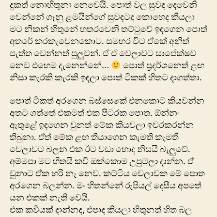
දුකත් නොහිතුනා නෙවෙයි. පොත් වල සුවඳ දෙවෙනි
වෙන්නේ ගෑනු ළමයින්ගේ සුවඳටද කොහෙද කියලා
මට නිකන් හිතුනේ හතරවෙනි තට්ටුවේ ඉඳගෙන පොත්
අතරේ කරකැවෙනකොට. සමහර විට ඒකේ අනිත්
පැත්ත වෙන්නත් පුලුවන්. ඒ ඒ වෙලාවට සාපේක්ෂව
නෙව එහෙම දැනෙන්නේ…
පොත් ප්‍රදර්ශනෙත් ළඟ
නිසා කැරකි කැරකි ඉඳලා පොත් ටිකක් හිතට දාගත්තා.
පොත් ටිකත් අරගෙන බස්සෙකේ එනකොට කියවන්න
අතට ගත්තේ එකමත් එක පිටරක පොත. ඕන්නං
ඇතුළේ ඉඳගෙන වුනත් මේක කියවලා ඉවරකරන්න
තිබුනා. ඒත් මේක ළඟ තියාගෙන කැමති කැමති
වෙලාවට බලන එක ඊට වඩා හොඳ නිසයි බැලුවේ.
අම්මපා මට හිතයි කවි ඔක්කොම උපුටලා දාන්න. ඒ
වුනාට ඒක හරි නෑ නෙව. කට්ටිය වෙලාවක මේ පොත
අරගෙන බලන්න. මං හිතන්නේ රුපියල් දෙසීය අපතේ
යන එකක් නැති වෙයි.
එක කවියක් දාන්නද, එපාද කියලා හිතුනත් හිත බල