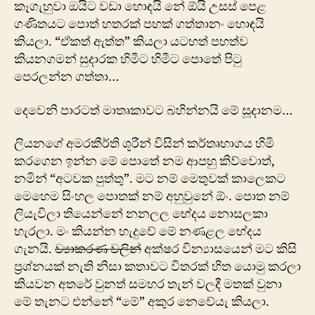
කෑගැහුවා ඔයිට වඩා හොඳයි නේ ඕයි උසස් පෙළ
ගණිතයට පොත් හතරක් පහක් ගත්තානං හොඳයි
කියලා. “ඒකත් ඇත්ත” කියලා යටහත් පහත්ව
කියනගමන් සුදාරක හිමීට හිමීට පොතේ පිටු
පෙරලන්න ගත්තා…
දෙවෙනි පාරටත් මාතෘකාවට බහින්නයි මේ සූදානම…
ලියනගේ අමරකීර්ති ශූරීන් විසින් කර්තෘභාගය හිමි
කරගෙන ඉන්න මේ පොතේ නම ආපහු කිව්වොත්,
නමින් “අටවක පුත්තු”. මට නම් මෙ‍තුවක් කාලෙකට
මෙහෙම සිංහල පොතක් නම් අහු‍වුනේ ඕං. පොත නම්
ලියැවිලා තියෙන්නේ නනලල භේදය නොසලකා
හැරලා. මං කියන්න හැදුවේ මේ නණළල භේදය
ගැනයි.
ව්‍යාකරණ වලින්
අක්ෂර වින්‍යාසයෙන් මට කිසි
ප්‍රශ්නයක් නැති නිසා කතාවට විතරක් හිත යොමු කරලා
කියවන අතරේ වුනත් සමහර තැන් වලදී මතක් වුනා
මේ තැනට එ‍න්නේ “මේ” අකුර නෙවේයැ කියලා.