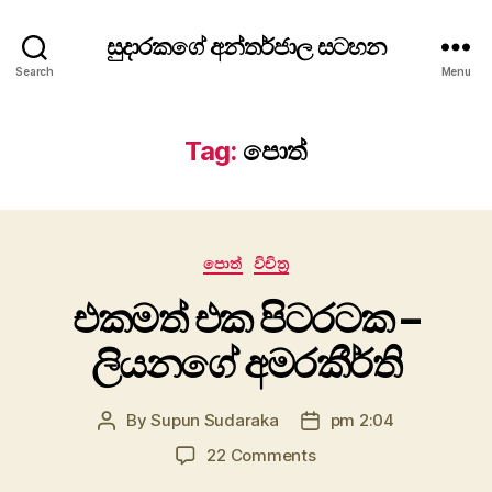
සුදාරකගේ අන්තර්ජාල සටහන
Search
Menu
Tag:
පොත්
Categories
පොත්
විචිත්‍ර
එකමත් එක පිටරටක –
ලියනගේ අමරකීර්ති
By
Supun Sudaraka
pm 2:04
Post
Post
author
date
on
22 Comments
එකමත්