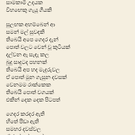
සාමකාමී උදයක
විහ‍ඟෙකු ගැයූ ගීයකි
සුලඟක අහම්බෙන් ආ
සමන් මල් සුවඳකි
තිබෙයි අපෙ ගෙදර දැන්
පොත් වලට වෙන් වූ කුටියක්
දල්වන ඈ සැඳෑ කල
බුදු සාදුටද පහනක්
තිබෙයි අප හද මැදුරුවල
ඒ ‍පොත් මුන ගැසුන දවසක්
වෙනමම රාක්කෙක
තිබෙයි පොත් වගයක්
එකින් දෙක දෙක පිටපත්
ගෙදර කරදර ඇති
හිතේ පීඩා ඇති
සමහර දවස්වල