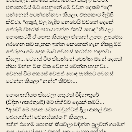
දේශපාලනීකරණය කරන්නෙපා කියලා කිව්වා.
එතකොටයි මට පෙනුනේ මේ වචන දෙකම “දේ”
යන්නෙන් පටන්ගන්නවා කියලා. එතකොට දිල්කි
කිව්වා. “අකුරු වල බැඳීම නෙවෙයි වචනේ දෙකේ
තේරුම විතරක් හොයාගන්න එකයි හොඳ” කියලා.
පොතකටයි ඒ පොත කියවලා ඒකෙන් උපමා උපමේය
අරගෙන තව තැනක ‍ඉන්න කෙනෙක් ගැන හිතපු මට
තේරුනා මේ දෙක මාව වෙනස් කරන්න හදනවා
කියලා… වෙනස් වීම කියන්නේ වෙන්න ඕනේ දෙයක්
නිසා ඔන්න ටික ටික වෙනස් වෙන්න හදනවා…
වෙනස් වීම කෙසේ වෙතත් හොඳ පැත්තට වෙනස්
වෙන්න කියලා “නන්ද” කිව්වා…
පොත තනියම කියවලා සතුටක් විඳිනාතුරේ
(විඳින+අතරතුරේ) මට හිතිච්ච දෙයක් තමයි…
“අ‍‍ඩෝ ‍මේ පොත වෙන එවුන්ටත් දීලා ආතල් එක
බෙදාගනින්! වෙනස්කරපං!” කියලා…
ඉතින් එහෙම පොතක් කියවලා විඳින්න පුලුවන් ග‍මෙන්
ආපු යාළුවෝ සෙට් එකක් කොළඹ හත කේන්ද්‍ර