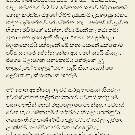
සේරම ගිණි විජ්ජුම්බර පටන් ගන්නේ. පොඩි කාලේ
ඉඳලා තමන්ගේ මැදි විය වෙනකන් කතාව පිටු ගානකට
ගොනු කරන්න ඔහුගේ තිබ්බ දස්සකම දැකලා සුදාරකට
හිතුනා දමයන්ත වගේ වෙන්න. නෑ… පස්සේ වෙලාවක
හිතුනා රවී වගේ වෙන්න. ඒවා ඕනේ නෑ තමා තමා
වුනාම හොඳටම ඇති කියලා. “තමා” කවුද කියලා
බලනකොටයි තේරුනේ මේ කතා පොතේ ඔක්කොම
චරිත සමාජේ පේන්න ඉන්න අය වගේ තමයි කියලා.
එහෙම බලාගෙන යනකොටයි තේරුනේ බුදු
හාමුදුරුවෝ වදාලපු “තමා” යැයි කියා දෙයක් මේ
ලෝකේ නෑ කියනෙකේ තේරුම.
මේ පොත අද කියවලා ඉවර කරපු පාඨකයා කියවලා
ඉවරවෙන්නත් කලින් පාඨකයාව වෙනස් කරපු මේ
කතා පොතින් අතක් මතුවෙලා මට පෙන්නුවා වෙනස්
වෙන හැටි. මේක තමයි යථාර්ථය කියලා පෙන්නුවා.
දාගෙන හිටපු කණ්ණාඩිය කුඩු පට්ටම් කරලා දැම්මා.
උපතින්ම හැමෝගෙන්ම එන දේශප්‍රේමය,