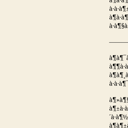
à¶à·à
à·à·à¶
à¶à·à
à·à¶§à
———
à¶à¶¯à·
à¶¶à·à¶
à¶­à¶¸à
à·à·à¶
à¶»à¶§à
à¶±à·à
´à·à¶
à¶à¶±à·