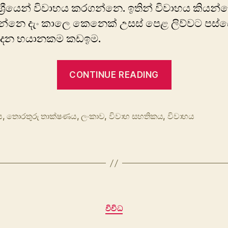
්‍රීයෙන් විවාහය කරගන්නෙ. ඉතින් විවාහය කියන්
න්නෙ ‍දැං කාලෙ කෙනෙක් උසස්‍ පෙළ ලිව්වට පස්
දෙන භයානකම කඩඉම.
“විවාහය”
CONTINUE READING
ය
,
තොරතුරු තාක්ෂණය
,
ලංකාව
,
විවාහ සහතිකය
,
විවාහය
Categories
විවිධ