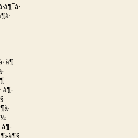
à·à¶¯à·
¶­à·
à· à¶
·
à¶
 à¶­
¶§
¶à·
à¶½
 à¶­
 à¶»à¶§