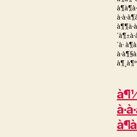
à¶à¶à·
à·à·à
à¶¶à·à¶
´à¶±à·à
´à· à¶
à·à¶§à
à¶¸à¶º
à¶½à
à·à
à¶à