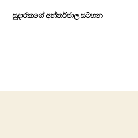
සුදාරකගේ අන්තර්ජාල සටහන