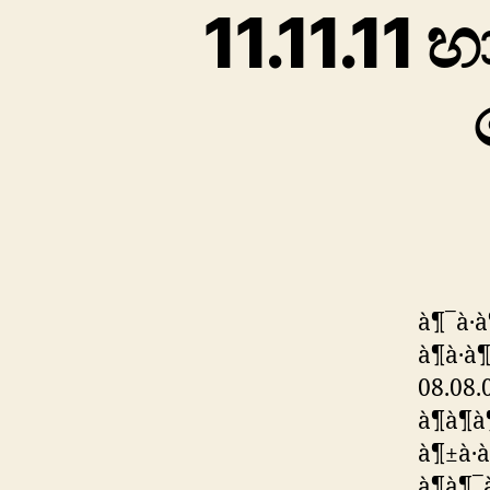
11.11.11 හ
à¶¯à·à
à¶à·à
08.08.0
à¶à¶à¶
à¶±à·à·
à¶à¶¯à·