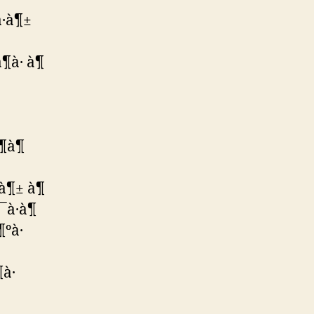
à·à¶±
à· à¶
¶à¶
à¶± à¶
¯à·à¶
¶ºà·
à·