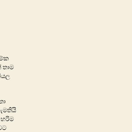
on
විවාහය
මේක
් තාම
කියල
තා
ැමතියි
 හරිම
ාවට