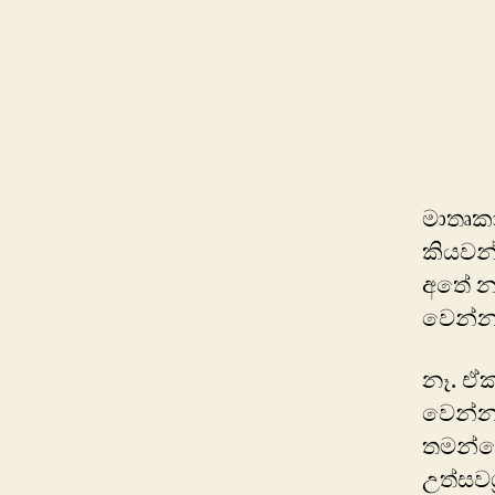
මාතෘක
කියවන
අතේ නැ
වෙන්න
නෑ. ඒ
වෙන්න 
තමන්ගෙ
උත්සවශ