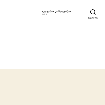
සුදාරක අමතන්න
Search