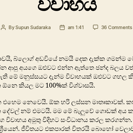
විවාහය
By
Supun Sudaraka
am 1:41
36 Comments
Post
Post
author
date
ාවයි, බ්ලොග් අඩවියේ නමයි දෙක දැක්ක ගමන්ම 
්න ආපු අයගෙ ඔළුවට එන්න ඇත්තෙ ඡන්ද බලය වත
ති මේ මනුස්සයට දැන්ම විවාහයක් ඔළුවට ගහල 
 ඕනෙ කියල මට 100%ක් විශ්වාසයි.
ක එහෙම නෙවෙයි. ඕක හරි ලස්සන මාතෘකාවක්. ක
දේවල් නම් එමටයි. මම මේ බැලුවේ ගොඩක් අය ක
 විවාහය අමුතු විදිහට සංවිධානය කරල කරගන්න.
්‍රීයෙන්. ජීවිතයට එකපාරක් විතරයි බොහෝ වෙල