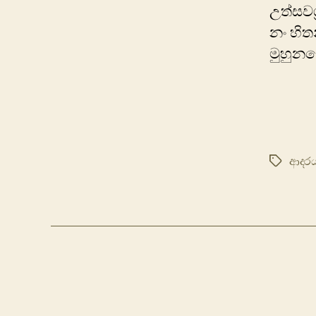
උත්සවශ
නං හිත
මුහුන
ආදර
Tags