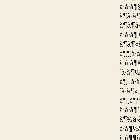
à·à·à¶
à¶à·à¶
à¶à¶à·
à·à·à¶
à¶à¶«à
à¶¶à·à¶
à·à·à¶
´à·à¶½à
à¶±à·à
´à·à¶»
à¶¸à¶ºà
à·à·à¶
à¶½à·à
à·à¶½à
à·à¶¶à·