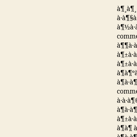
à¶¸à¶¸ 
à·à¶§à
à¶½à·à
comment
à¶¶à·à¶
à¶±à·à¶
à¶±à·à¶
à¶à¶ºà·
à¶à·à¶
comment
à·à·à¶
à¶à·à¶
à¶±à·à·
à¶à¶ à