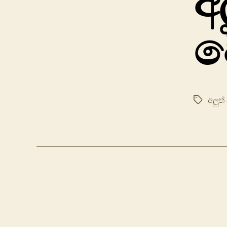
අල
ව
අලුත් 
Tags