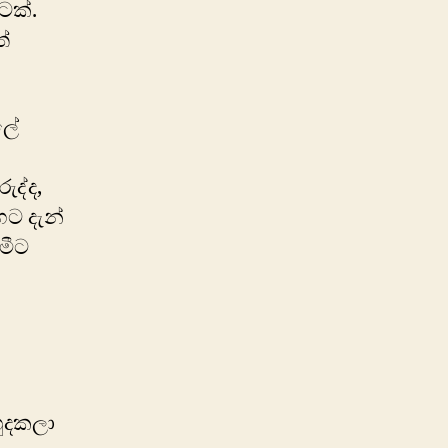
ටක්.
්
ලේ
ද්ද,
හට දැන්
මීට
හුදකලා