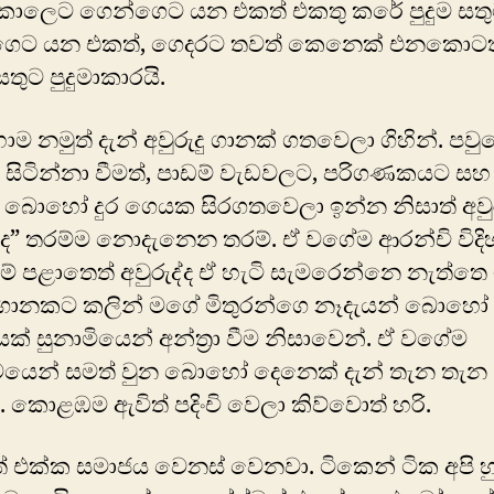
ු කාලෙට ගෙන්ගෙට යන එකත් එකතු කරේ පුදුම සතු
ගෙට යන එකත්, ගෙදරට තවත් කෙනෙක් එනකොටත
තුට පුදුමාකාරයි.
 නමුත් දැන් අවුරුදු ගානක් ගතවෙලා ගිහින්. පවු
සිටින්නා වීමත්, පාඩම් වැඩවලට, පරිගණකයට සහ
බොහෝ දුර ගෙයක සිරගතවෙලා ඉන්න නිසාත් අවුරු
ද්ද” තරම්ම නොදැනෙන තරම්. ඒ වගේම ආරන්චි විදි
ගම් පළාතෙත් අවුරුද්ද ඒ හැටි සැමරෙන්නෙ නැත්තෙ 
ු ගානකට කලින් මගේ මිතු‍රන්ගෙ නෑදැයන් බොහෝ
ණයක් සුනාමියෙන් අන්ත්‍රා වීම නිසාවෙන්. ඒ වගේම
ත්වයෙන් සමත් වුන බොහෝ දෙනෙක් දැන් තැන තැන
ලා. කොළඹම ඇවිත් පදිංචි වෙලා කිව්වොත් හරි.
 එක්ක සමාජය වෙනස් වෙනවා. ටිකෙන් ටික අපි 