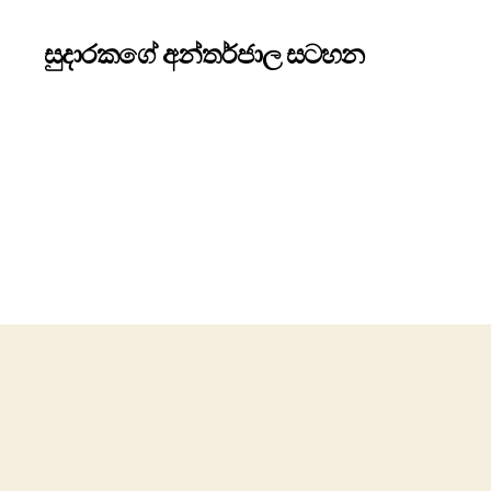
සුදාරකගේ අන්තර්ජාල සටහන