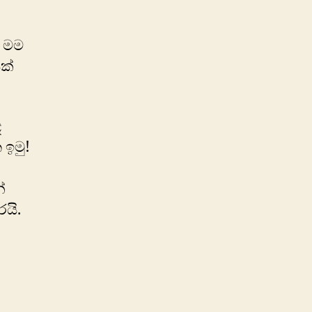
 මම
යක්
ද
ඉමු!
්
යි.