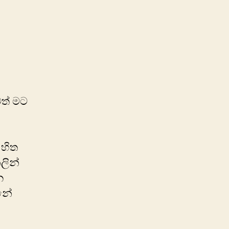
on
අවුරුදු
මතක
ටත් මට
 හිත
ලින්
න
ුනේ