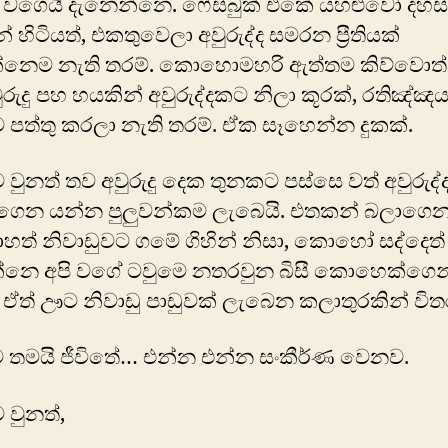
වගෙයි දැනෙන්නෙ. ෆේස්බුක් එකේ යහ‍ළුවෝ දහස්
 හිටියත්, එකතුවෙලා අවුරුද්ද සමරන ප්‍රීතියක්
්නෙම නැති තරම්. කොහොමහරි ඇත්තම කිව්වොත්
වුරුදු පහ හයකින් අවුරුද්දකට නිලා කූරක්, රතිඤ්ඤ
පත්තු කරලා නැති තරම්. ඒක සෑහෙන්න දුකක්.
ුනත් තව අවුරුදු දෙක තුනකට පස්සෙ වත් අවුරුද්
ෙන යන්න පුලුවන්කම ලැබෙයි. එතකන් බලාගෙන 
ත් නිවාඩුවට ගමේ ගිහින් නිසා, කොහෝ සද්දෙත්
නෙ අපි වගේ ටවුමෙ නතරවුන බිසී කොහෙක්ගෙන
. ඒත් ඌට නිවාඩු පාඩුවක් ලැබෙන කලාතුරකින් විතර
තමයි ජීවිතේ… එන්න එන්න සංකීර්ණ වෙනව.
වුනත්,