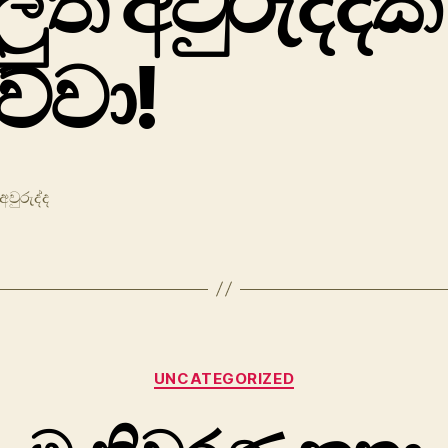
ුත් අවුරුද්දක්
ේවා!
අවුරුද්ද
Categories
UNCATEGORIZED