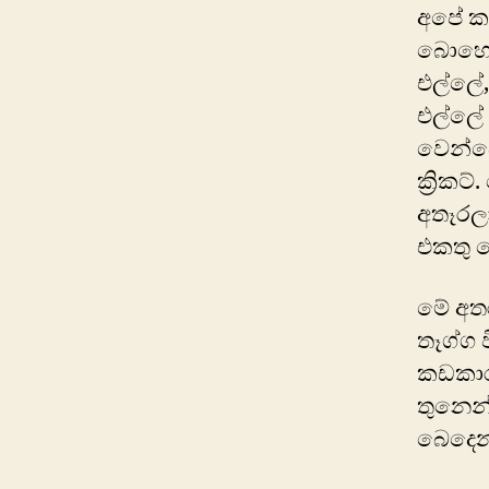
අපේ කා
බො‍හෝම
එල්ලේ,
එල්ලේ 
වෙන්ව
ක්‍රි
අතෑරලා
එකතු ව
මේ අතර
තෑග්ග
කඩකාර
තුනෙන
බෙදෙන