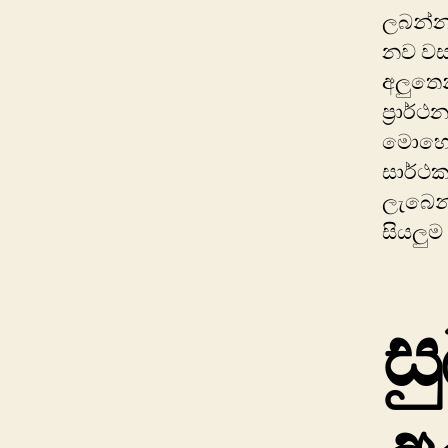
ලබන්නා 
නව වස
අලුතෙ
ප්‍රාර
‍මොහො
සාර්ථ
ලැබෙන
සියලුම
ස