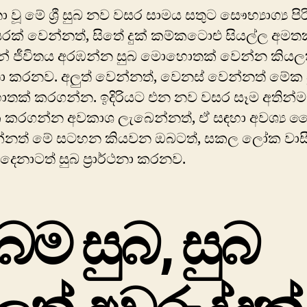
වූ මේ ශ්‍රී සුබ නව වසර සාමය සතුට සෞභ්‍යාග්‍ය පිරි ශ්
රක් වෙන්නත්, සිතේ දුක් කම්කටොළු සියල්ල අම
න් ජීවිතය අරඹන්න සුබ මොහොතක් වෙන්න කියල
්ථනා කරනව. අලුත් වෙන්නත්, වෙනස් වෙන්නත් මේක 
තක් කරගන්න. ඉදිරියට එන නව වසර සෑම අතින්ම
ක කරගන්න අවකාශ ලැබෙන්නත්, ඒ සඳහා අවශ්‍ය 
්නත් මේ සටහන කියවන ඔබටත්, සකල ලෝක වාස
 දෙනාටත් සුබ ප්‍රාර්ථනා කරනව.
ුබම සුබ, සුබ