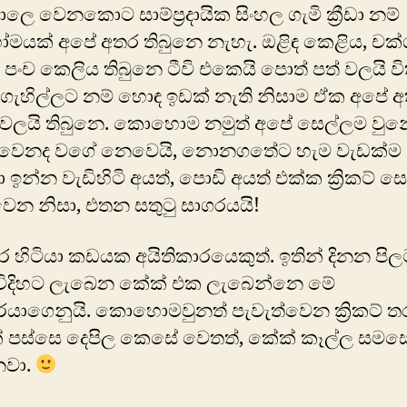
ලෙ වෙනකොට සාම්ප්‍රදායික සිංහල ගැමි ක්‍රීඩා නම්
යක් අපේ අතර තිබුනෙ නැහැ. ඔළිඳ කෙළිය, චක්ගු
 පංච කෙලිය තිබුනෙ ටීවි එකෙයි පොත් පත් වලයි වි
ගැහිල්ලට නම් හොඳ ඉඩක් නැති නිසාම ඒක අපේ අ
ෙලයි තිබුනෙ. කොහොම නමුත් අපේ සෙල්ලම වුන
කට්. වෙනද ‍වගේ නෙවෙයි, නොනගතේට හැම වැඩක්ම
 ඉන්න වැඩිහිටි අයත්, පොඩි අයත් එක්ක ක්‍රිකට් 
ෙන නිසා, එතන සතුටු සාගරයයි!
 හිටියා කඩයක අයිතිකාරයෙකුත්. ඉතින් දිනන පිල
 විදිහට ලැබෙන කේක් එක ලැබෙන්නෙ මේ
යාගෙනුයි. කොහොමවුනත් පැවැත්වෙන ක්‍රිකට් ත
් පස්සෙ දෙපිල කෙසේ වෙතත්, කේක් කෑල්ල සමස
වා.