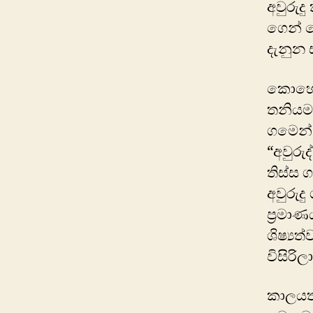
අවුරුද
ගෙන් 
දැනුන ස
කො‍හොම
තනියම 
ගමෙන් 
“අවුරු
තිස්ස 
අවුරුද
ප්‍රමා
ශිෂ්‍ය
විසිරි
කාලයත්