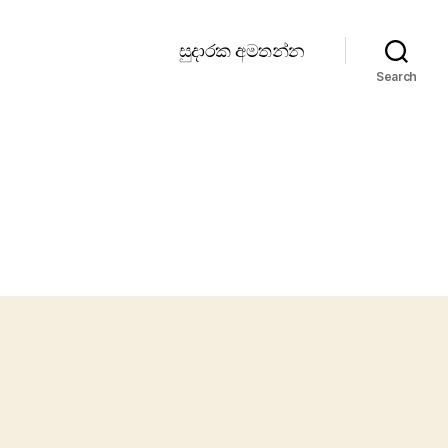
සුදාරක අමතන්න
Search