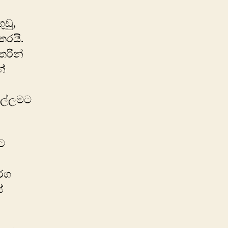
ඩු,
තරයි.
තරින්
ේ
සෙල්ලමට
ට
රග
ේ