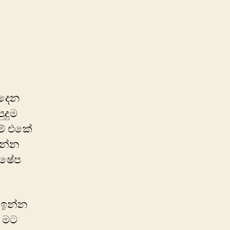
on
මැතිවරණ
කතා
ඇදෙන
ුදුම
ම් එකේ
රන්න
ක්ෂේප
 ඉන්න
ක මට