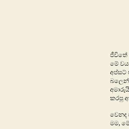
ජීවිතේ
මේ වයස
අප්සට්
බලෙන්
අමාරුය
කරපු 
වෙනද ඡ
මම, මේ