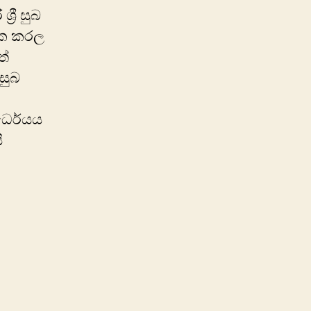
‍රී සුබ
තක කරල
ත්
සුබ
ධෛර්යය
ී