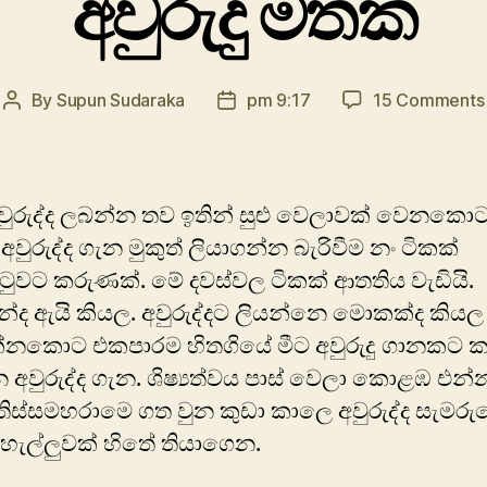
අවුරුදු මතක
By
Supun Sudaraka
pm 9:17
15 Comments
Post
Post
author
date
අවුරුද්ද ලබන්න තව ඉතින් සුළු වෙලාවක් වෙනකො
අවුරුද්ද ගැන මුකුත් ලියාගන්න බැරිවීම නං ටිකක්
වට කරුණක්. මේ දවස්වල ටිකක් ආතතිය වැඩියි.
ද ඇයි කියල. අවුරුද්දට ලියන්නෙ මොකක්ද කියල
න්නකොට එකපාරම හිතගියේ මීට අවුරුදු ගානකට ක
 අවුරුද්ද ගැන. ශිෂ්‍යත්වය පාස් වෙලා කොළඹ එන්
තිස්සමහරා‍මෙ ගත වුන කුඩා කාලෙ අවුරුද්ද සැම‍ර
සැහැල්ලුවක් හිතේ තියාගෙන.