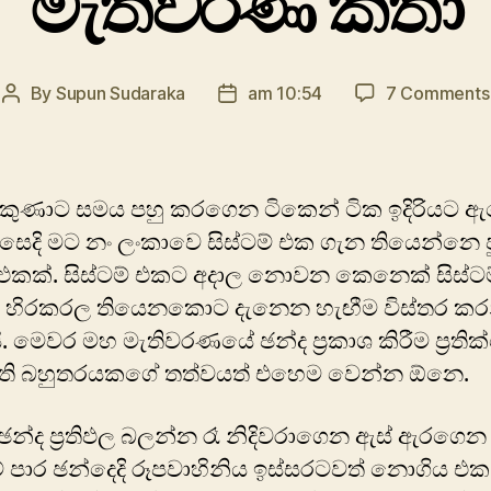
මැතිවරණ කතා
By
Supun Sudaraka
am 10:54
7 Comments
Post
Post
author
date
 කුණාට සමය පහු කරගෙන ටිකෙන් ටි‍ක ඉදිරියට 
ෙදි මට නං ලංකාවෙ සිස්ටම් එක ගැන තියෙන්නෙ ප
 එකක්. සිස්ටම් එකට අදාල නොවන‍ කෙනෙක් සිස්ට
 හිරකරල තියෙනකොට දැනෙන හැඟීම විස්තර ක
ි. මෙවර මහ මැතිවරණයේ ඡන්ද ප්‍රකාශ කිරීම ප්‍රති
අති බහුතරයකගේ තත්වයත් එහෙම වෙන්න ඕනෙ.
න්ද ප්‍රතිඵල බලන්න රෑ නිදිවරාගෙන ඇස් ඇරගෙන
 පාර ඡන්දෙදි රූපවාහිනිය ඉස්සරටවත් නොගිය එ