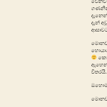
වෙනව 
ගණනින්
දැනෙන
දැන් අ
ආසාවට 
මොනව ව
හොයාග
කොහ
ඇහෙන්
විතරයි
ඔහොම 
මොනව 