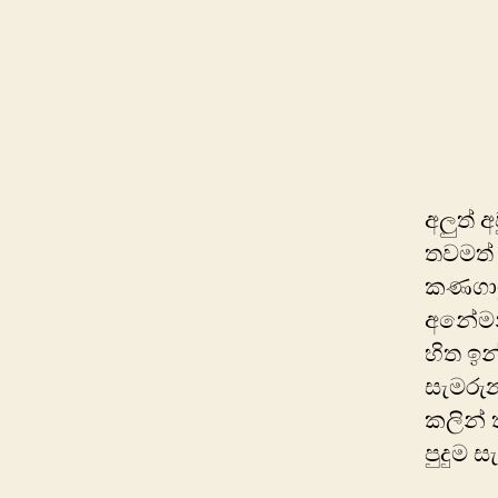
අලුත් 
තවමත් ‍
කණගාටු
අනේමන්
හිත ඉ
සැමරුන
කලින් 
පුදුම 