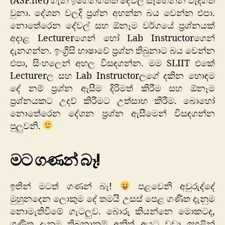
(ASP.net) ගැන ඉගෙනගත්ත දේවල් සෑහෙන්න වැදගත්
වුනා. දේශන වලදි ප්‍රශ්න අහන්න බය වෙන්න එපා.
නොතේරෙන දේවල් සහ ඕනෑම වර්ගයේ ප්‍රශ්නයක්
අදාළ Lecturerගෙන් හෝ Lab Instructorගෙන්
දැනගන්න. ඉංග්‍රීසි භාෂාවේ ප්‍රශ්න තිබුනාට බය වෙන්න
එපා, සිංහලෙන් අහල විසඳගන්න. මම SLIIT එකේ
Lecturerල සහ Lab Instructorලගේ දකින හොඳම
දේ නම් ප්‍රශ්න ඇසීම දිරිමත් කිරීම සහ ඕනෑම
ප්‍රශ්නයකට උදව් කිරීමට උත්සාහ කිරීම. බොහෝ
නොතේරෙන දේශන ප්‍රශ්න ඇසීමෙන් විසඳගන්න
පුලුවනි.
මට ගණන් බෑ!
ඉතින් මටත් ගණන් බෑ!
පළවෙනි අවුරුද්දේ
මුහුනදෙන ලොකුම දේ තමයි උසස් පෙළ ගණිත දැනුම
නොමැතිවීමේ ගැටලුව. බොරු කියන්නෙ මොකටද,
ගණිත දැනුම තිබුනානම් අනිත් අයට වඩා ඉහළින්