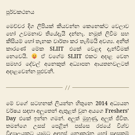
පළමු
වසරට
පූර්වකථනය
ඔබ
සාදරයෙන්
මෙච්චර දිග ලිපියක් කියවන්න කෙනෙක්ට වෙලාව
පිළිගනිමු.
හෝ උවමනාව තියේදැයි දන්නෑ. නමුත් ලිවීම සහ
කිසියම් හෝ තැනක වාර්තා කර තැබීමයි අවශ්‍ය. අනිත්
කාරණේ මේක SLIIT එකේ වෙළඳ දැන්වීමක්
නෙවෙයි.
ඒ වගේම SLIIT එකට අදාළ වෙන
සමහර දේවල් අනෙකුත් අධ්‍යාපන ආයතනවලටත්
අදාළවෙන්න පුළුවනි.
මේ වගේ සටහනක් ලියන්න හිතුනෙ 2014 අධ්‍යයන
වර්ෂය සඳහා අලුතෙන් ඇතුළත් වුන අයගෙ Freshers’
Day එකේ ඉන්න ගමන්. අලුත් මුහුණු, අලුත් ජීවිත.
තමන්ගෙ උසස් පෙළින් පස්සෙ රජයේ විශ්ව
විද්‍යාලයකට යාමට අදහස් නොකරන හෝ සුදුසුකම්