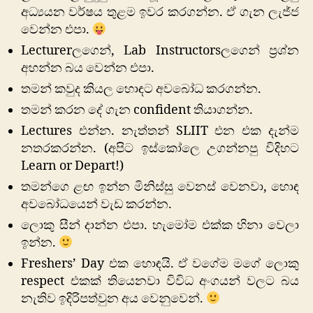
අධ්‍යයන වර්ෂය තුළම ඉවර කරගන්න. ඒ ගැන ලැජ්ජ
වෙන්න එපා.
Lecturerලගෙන්, Lab Instructorsලගෙන් ප්‍රශ්න
අහන්න බය වෙන්න එපා.
තමන් කවුද කියල හොඳට අවබෝධ කරගන්න.
තමන් කරන දේ ගැන confident තියාගන්න.
Lectures එන්න. නැත්තන් SLIIT එන එක දැන්ම
නතරකරන්න. (අපිට ඉස්කෝලෙ උගන්නපු විදිහට
Learn or Depart!)
තමන්ගෙ ළඟ ඉන්න මිනිස්සු වෙනස් වෙනවා, හොඳ
අවබෝධයෙන් වැඩ කරන්න.
ලොකු සීන් දාන්න එපා. හැමෝම එක්ක හිනා වෙලා
ඉන්න.
Freshers’ Day එක හොඳයි. ඒ වගේම මගේ ලොකු
respect එකක් තියෙනවා විවිධ අංගයන් වලට බය
නැතිව ඉදිරිපත්වුන අය වෙනුවෙන්.