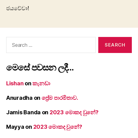
ජයවේවා!
Search
for:
මෙසේ පවසන ලදී…
Lishan
on
කැනඩා
Anuradha
on
ප්‍රේම පාරමිතාව.
Jamis Banda
on
2023 මොකද වුනේ?
Mayya
on
2023 මොකද වුනේ?