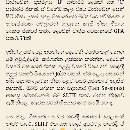
ධාරාවෙන්. ප්‍රතිඵලය ‘B’ සාමාර්ථ දෙකක් සහ ‘C’
සාමාර්ථ එකක්. ඒ වගේම කලා විෂය ධාරාවෙන් පෙනී
සිටි නිසා උසස් පෙළ විෂයන් සහ මධ්‍ය වාර පරීක්ෂණය
පැවැත්වෙන වේලාවන් ගැටුනෙ නැති නිසා විභාග
දෙකම එකවර කරා. දෙවෙනි වාරය අවසානයේ GPA
එක 3.53ක්!
ඉතින් උසස් පෙළ තමන්ගෙ දෙවෙනි වසරට කල් නොදා
මේ අවුරුද්දේම කරගන්න උත්සාහ කරන්න. දෙවෙනි
වසරේ විෂයයන් එක්ක පළමු වසරේ විෂයයන් සසඳද්දී
පළමු වසරේ විෂයයන් Joke එකක්. ඒත් පළමු වසරෙන්
නිසි පදනම දැමෙන නිසා පළමු වසර සුළුකොට තැකීම
තහනම්. ඔබට දේශන සහ විද්‍යාගාර (Lab Sessions)
අතපසු වෙනවානම්, ඔබ SLIIT එකට එන්න හිතුවෙ
ඇයි කියලා නැවත වරක් හිතනවානම් තමයි හොඳ.
මම කලා විෂයන්ට පාඩම් කරද්දී බොහෝ වෙලාවක්
පාඩම් කරේ, SLIIT එක සහ ගෙදර අතරමැද පාරෙදී. ඒ