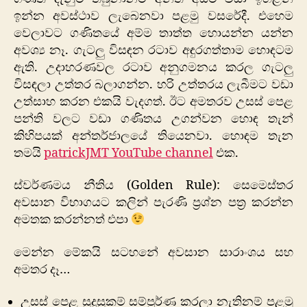
ඉන්න අවස්ථාව ලැබෙනවා පළමු වසරේදී. එහෙම
වෙලාවට ගණිතයේ අම්ම තාත්ත හොයන්න යන්න
අවශ්‍ය නෑ. ගැටලු විසඳන රටාව අඳුරගත්තාම හොඳටම
ඇති. උදාහරණවල රටාව අනුගමනය කරල ගැටලු
විසඳලා උත්තර බලාගන්න. හරි උත්තරය ලැබීමට වඩා
උත්සාහ කරන එකයි වැදගත්. ඊට අමතරව උසස් පෙළ
පන්ති වලට වඩා ගණිතය උගන්වන හොඳ තැන්
කිහිපයක් අන්තර්ජාලයේ තියෙනවා. හොඳම තැන
තමයි
patrickJMT YouTube channel
එක.
ස්වර්ණමය නීතිය (Golden Rule): සෙමෙස්තර
අවසාන විභාගයට කලින් පැරණි ප්‍රශ්න පත්‍ර කරන්න
අමතක කරන්නත් එපා
මෙන්න මේකයි සටහනේ අවසාන සාරාංශය සහ
අමතර දෑ…
උසස් පෙළ සුදුසුකම් සම්පූර්ණ කරලා නැතිනම් පළමු