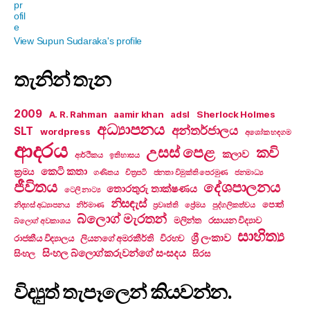
View Supun Sudaraka's profile
තැනින් තැන
2009
A. R. Rahman
aamir khan
adsl
Sherlock Holmes
අධ්‍යාපනය
අන්තර්ජාලය
SLT
wordpress
අශෝක හඳගම
ආදරය
උසස් පෙළ
කවි
කලාව
ආර්ථිකය
ඉතිහාසය
කෙටි කතා
ක්‍රමය
ගණිතය
චිත්‍රපටි
ජනතා විමුක්ති පෙරමුණ
ජනමාධ්‍ය
ජීවිතය
දේශපාලනය
තොරතුරු තාක්ෂණය
ටෙලි නාට්‍ය
නිසඳැස්
පොත්
නිදහස් අධ්‍යාපනය
නිර්මාණ
ප්‍රවෘත්ති
ප්‍රේමය
පුද්ගලිකත්වය
බ්ලොග් මැරතන්
මලින්ත
රසායන විද්‍යාව
බ්ලොග් අවකාශය
සාහිත්‍ය
ශ්‍රී ලංකාව
රාජකීය විද්‍යාලය
ලියනගේ අමරකීර්ති
විරහව
සිංහල බ්ලොග්කරුවන්ගේ සංසදය
සිංහල
සිරස
විද්‍යුත් තැපෑලෙන් කියවන්න.