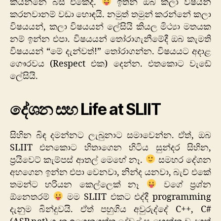
කියන්නෙ බස් එකේදී.
ඉතින් ඔබ කලා විෂයන්
කරනවානම් වඩා හොඳයි. නමුත් තමුන් කරන්නේ කලා
විෂයයන්, කලා විෂයයන් ලේසියි කියල මිථ්‍යා මතයක
නම් ඉන්න එපා. විෂයයන් තෝරාගැනීමේදී ඔබ කැමති
විෂයයන් “මේ දැන්වත්!” තෝරාගන්න. විෂයයට අදාළ
ගෞරවය (Respect එක) දෙන්න. එතකොට වැඩේ
ලේසියි.
දේශන සහ Life at SLIIT
සිහින බිඳ දමන්නට ලැබුනාට සමාවෙන්න. ඒත්, ඔබ
SLIIT එනකොට හිතාගෙන හිටිය සුන්දර සිහින,
ප්‍රයිවෙට් කැම්පස් ආතල් මෙහේ නෑ.
සමහර දේශන
අහගෙන ඉන්න එපා වෙනවා, නින්ද යනවා, බැච් එකේ
තමන්ට හරියන කෙල්ලෙක් නෑ
වගේ ප්‍රශ්න
ඕනෙතරම්
මම SLIIT එකට එද්දී programming
දැනුම බින්දුවයි. ඒත් පහුගිය අවුරුද්දේ C++, C#