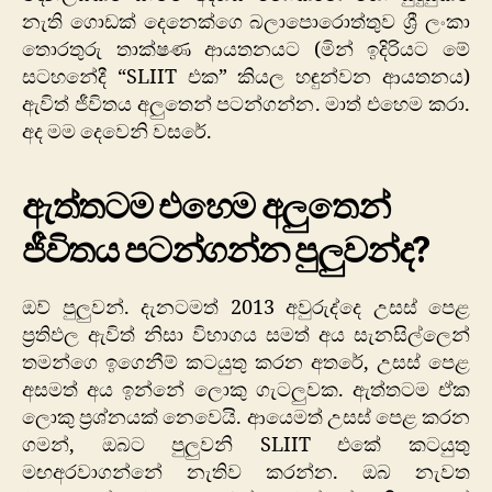
නැති ගොඩක් දෙනෙක්ගෙ බලාපොරොත්තුව ශ්‍රී ලංකා
තොරතුරු තාක්ෂණ ආයතනයට (මින් ඉදිරියට මේ
සටහනේදී “SLIIT එක” කියල හඳුන්වන ආයතනය)
ඇවිත් ජීවිතය අලුතෙන් පටන්ගන්න. මාත් එහෙම කරා.
අද මම දෙවෙනි වසරේ.
ඇත්තටම එහෙම අලුතෙන්
ජීවිතය පටන්ගන්න පුලුවන්ද?
ඔව් පුලුවන්. දැනටමත් 2013 අවුරුද්දෙ උසස් පෙළ
ප්‍රතිඵල ඇවිත් නිසා විභාගය සමත් අය සැනසිල්ලෙන්
තමන්ගෙ ඉගෙනීම් කටයුතු කරන අතරේ, උසස් පෙළ
අසමත් අය ඉන්නේ ලොකු ගැටලුවක. ඇත්තටම ඒක
ලොකු ප්‍රශ්නයක් නෙවෙයි. ආයෙමත් උසස් පෙළ කරන
ගමන්, ඔබට පුලුවනි SLIIT එකේ කටයුතු
මඟඅරවාගන්නේ නැතිව කරන්න. ඔබ නැවත