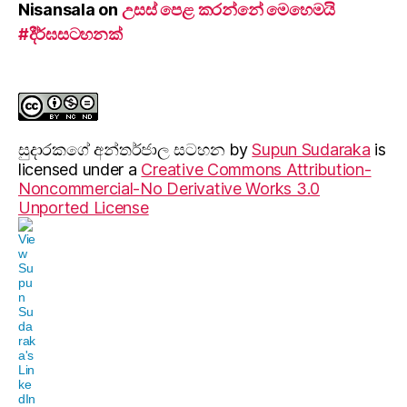
Nisansala
on
උසස් පෙළ කරන්නේ මෙහෙමයි
#දීර්ඝසටහනක්
සුදාරක‍ගේ අන්තර්ජාල සටහන
by
Supun Sudaraka
is
licensed under a
Creative Commons Attribution-
Noncommercial-No Derivative Works 3.0
Unported License