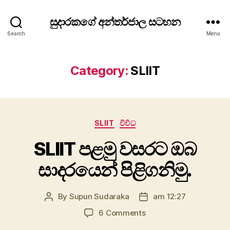
සුදාරකගේ අන්තර්ජාල සටහන
Search
Menu
Category:
SLIIT
Categories
SLIIT
විවිධ
SLIIT පළමු වසරට ඔබ
සාදරයෙන් පිළිගනිමු.
By
Supun Sudaraka
am 12:27
Post
Post
author
date
on
6 Comments
SLIIT