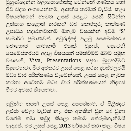
මුහුණදෙන්න බලාපොරොත්තු වෙන්නේ ගණිතය හෝ
ජීව විද්‍යා අංශයෙන්නම්, ආතතිය තරමක් වැඩියි. කලා
විෂයන්ගෙන් නැවත උසස් පෙළට පෙනී සිටින්න
උත්සාහ කළොත් නරකද? ඔබ තොරතුරු තාක්ෂණ
උපාධිය හදාරනවානම් ඕනෑම විෂයකින් අවම ‘S’
සාමාර්ථ ප්‍රමාණවත්. අවුරුද්දේ පළමු සෙමෙස්තරය
බොහොම සාමකාමී එකක් වුනත්, දෙවෙනි
සෙමෙස්තරයට අදාළ විෂයයන් සමත්වීමට ඔබට සමූහ
ව්‍යාපෘති, Viva, Presentations සඳහා මුහුනදීමට
සිදුවෙනවා. මීට අමතරව උසස් පෙළ කරන දවස්වලමයි
මධ්‍ය වාර පරීක්ෂණය වැටෙන්නේ. උසස් පෙළ නැවත
කරනා අයටනම් මධ්‍ය වාර පරීක්ෂණයෙන් නිදහස්
වීමට අවසර තියෙනවා.
මුලින්ම තමන් උසස් පෙළ අසමත්නම්, ඒ පිළිබඳව
ලජ්ජා වෙලා වැඩක් නෑ. එක අතකින් වුන දේ වුනා
වගේම තමා කවුද කියලා තමාම තේරුම්ගැනීමයි
වැදගත්. මම උසස් පෙළ 2013 වර්ෂයේ කරා කලා විෂය