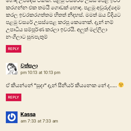
හොඳ උපදෙස් ටිකක්. පළමු වසරෙම උසස් පෙළ ඉවර
කරගන්න එක තමයි ගොඩක් හොඳ. පළමු අවුරුද්දෙම
කරල ඉවරකරගත්තම හිතත් නිදහස්. මමත් ඔය විදියට
පළමු වසරේ උසස්පෙළ කරපු කෙනෙක්. දැන් නම්
උපාධිය සම්පූර්ණ කරලා ඉවරයි. අලුත් මල්ලිලා
නංගිලාට සුබපැතුම්
REPLY
says:
වත්සලා
pm 10:13 at 10:13 pm
ඒ කියන්නේ “සුදා“ දැන් සීනියර් කියනෙක නේ ද…..
REPLY
says:
Kassa
am 7:33 at 7:33 am