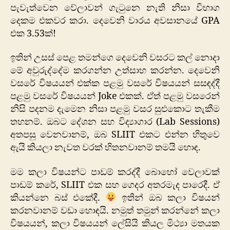
පැවැත්වෙන වේලාවන් ගැටුනෙ නැති නිසා විභාග
දෙකම එකවර කරා. දෙවෙනි වාරය අවසානයේ GPA
එක 3.53ක්!
ඉතින් උසස් පෙළ තමන්ගෙ දෙවෙනි වසරට කල් නොදා
මේ අවුරුද්දේම කරගන්න උත්සාහ කරන්න. දෙවෙනි
වසරේ විෂයයන් එක්ක පළමු වසරේ විෂයයන් සසඳද්දී
පළමු වසරේ විෂයයන් Joke එකක්. ඒත් පළමු වසරෙන්
නිසි පදනම දැමෙන නිසා පළමු වසර සුළුකොට තැකීම
තහනම්. ඔබට දේශන සහ විද්‍යාගාර (Lab Sessions)
අතපසු වෙනවානම්, ඔබ SLIIT එකට එන්න හිතුවෙ
ඇයි කියලා නැවත වරක් හිතනවානම් තමයි හොඳ.
මම කලා විෂයන්ට පාඩම් කරද්දී බොහෝ වෙලාවක්
පාඩම් කරේ, SLIIT එක සහ ගෙදර අතරමැද පාරෙදී. ඒ
කියන්නෙ බස් එකේදී.
ඉතින් ඔබ කලා විෂයන්
කරනවානම් වඩා හොඳයි. නමුත් තමුන් කරන්නේ කලා
විෂයයන්, කලා විෂයයන් ලේසියි කියල මිථ්‍යා මතයක