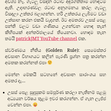
අවශ්‍ය නෑ. ගැටලු විසඳන රටාව අඳුරගත්තාම හොඳටම
ඇති. උදාහරණවල රටාව අනුගමනය කරල ගැටලු
විසඳලා උත්තර බලාගන්න. හරි උත්තරය ලැබීමට වඩා
උත්සාහ කරන එකයි වැදගත්. ඊට අමතරව උසස් පෙළ
පන්ති වලට වඩා ගණිතය උගන්වන හොඳ තැන්
කිහිපයක් අන්තර්ජාලයේ තියෙනවා. හොඳම තැන
තමයි
patrickJMT YouTube channel
එක.
ස්වර්ණමය නීතිය (Golden Rule): සෙමෙස්තර
අවසාන විභාගයට කලින් පැරණි ප්‍රශ්න පත්‍ර කරන්න
අමතක කරන්නත් එපා
මෙන්න මේකයි සටහනේ අවසාන සාරාංශය සහ
අමතර දෑ…
උසස් පෙළ සුදුසුකම් සම්පූර්ණ කරලා නැතිනම් පළමු
අධ්‍යයන වර්ෂය තුළම ඉවර කරගන්න. ඒ ගැන ලැජ්ජ
වෙන්න එපා.