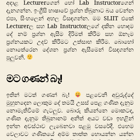
අදාළ Lecturerගෙන් හෝ Lab Instructorගෙන්
දැනගන්න. ඉංග්‍රීසි භාෂාවේ ප්‍රශ්න තිබුනාට බය වෙන්න
එපා, සිංහලෙන් අහල විසඳගන්න. මම SLIIT එකේ
Lecturerල සහ Lab Instructorලගේ දකින හොඳම
දේ නම් ප්‍රශ්න ඇසීම දිරිමත් කිරීම සහ ඕනෑම
ප්‍රශ්නයකට උදව් කිරීමට උත්සාහ කිරීම. බොහෝ
නොතේරෙන දේශන ප්‍රශ්න ඇසීමෙන් විසඳගන්න
පුලුවනි.
මට ගණන් බෑ!
ඉතින් මටත් ගණන් බෑ!
පළවෙනි අවුරුද්දේ
මුහුනදෙන ලොකුම දේ තමයි උසස් පෙළ ගණිත දැනුම
නොමැතිවීමේ ගැටලුව. බොරු කියන්නෙ මොකටද,
ගණිත දැනුම තිබුනානම් අනිත් අයට වඩා ඉහළින්
ඉන්න අවස්ථාව ලැබෙනවා පළමු වසරේදී. එහෙම
වෙලාවට ගණිතයේ අම්ම තාත්ත හොයන්න යන්න