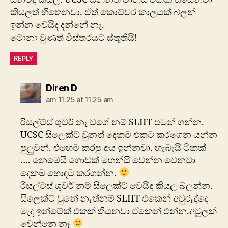
කියලත් හිතෙනවා. ඒත් කොච්චර කාලයක් බලන්
ඉන්න වෙයිද දන්නේ නෑ.
මොනා වුණත් විස්තරයට ස්තූතියි!
REPLY
says:
Diren D
am 11:25 at 11:25 am
රිසල්ට්ස් ශුවර් නෑ වගේ නම් SLIIT පටන් ගන්න.
UCSC සිලෙක්ට් වුනත් දෙකම එකට කරගෙන යන්න
පුලුවන්. එහෙම කරපු අය ඉන්නවා. හැබැයි ටිකක්
…. නෙමෙයි ගොඩක් මහන්සි වෙන්න වෙනවා
දෙකම හොඳට කරගන්න.
රිසල්ට්ස් ශුවර් නම් සිලෙක්ට් වෙයිද කියල බලන්න.
සිලෙක්ට් වුනේ නැත්නම් SLIIT එකෙන් අවුරුද්දෙ
මැද ඉන්ටේක් එකක් තියනවා ඒකෙන් එන්න.අවුලක්
වෙන්නෙ නෑ