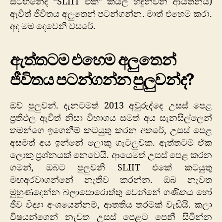
සටහනේදී “SLIIT එක” කියල හඳුන්වන ආයතනය)
ඇවිත් ජීවිතය අලුතෙන් පටන්ගන්න. මාත් එහෙම කරා.
අද මම දෙවෙනි වසරේ.
ඇත්තටම එහෙම අලුතෙන්
ජීවිතය පටන්ගන්න පුලුවන්ද?
ඔව් පුලුවන්. දැනටමත් 2013 අවුරුද්දෙ උසස් පෙළ
ප්‍රතිඵල ඇවිත් නිසා විභාගය සමත් අය සැනසිල්ලෙන්
තමන්ගෙ ඉගෙනීම් කටයුතු කරන අතරේ, උසස් පෙළ
අසමත් අය ඉන්නේ ලොකු ගැටලුවක. ඇත්තටම ඒක
ලොකු ප්‍රශ්නයක් නෙවෙයි. ආයෙමත් උසස් පෙළ කරන
ගමන්, ඔබට පුලුවනි SLIIT එකේ කටයුතු
මඟඅරවාගන්නේ නැතිව කරන්න. ඔබ නැවත
මුහුණදෙන්න බලාපොරොත්තු වෙන්නේ ගණිතය හෝ
ජීව විද්‍යා අංශයෙන්නම්, ආතතිය තරමක් වැඩියි. කලා
විෂයන්ගෙන් නැවත උසස් පෙළට පෙනී සිටින්න