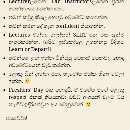
Lecturerලගෙන්, Lab Instructorsලගෙන් ප්‍රශ්න
අහන්න බය වෙන්න එපා.
තමන් කවුද කියල හොඳට අවබෝධ කරගන්න.
තමන් කරන දේ ගැන confident තියාගන්න.
Lectures එන්න. නැත්තන් SLIIT එන එක දැන්ම
නතරකරන්න. (අපිට ඉස්කෝලෙ උගන්නපු විදිහට
Learn or Depart!)
තමන්ගෙ ළඟ ඉන්න මිනිස්සු වෙනස් වෙනවා, හොඳ
අවබෝධයෙන් වැඩ කරන්න.
ලොකු සීන් දාන්න එපා. හැමෝම එක්ක හිනා වෙලා
ඉන්න.
Freshers’ Day එක හොඳයි. ඒ වගේම මගේ ලොකු
respect එකක් තියෙනවා විවිධ අංගයන් වලට බය
නැතිව ඉදිරිපත්වුන අය වෙනුවෙන්.
ජයවේවා!