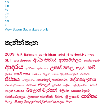
View Supun Sudaraka's profile
තැනින් තැන
2009
A. R. Rahman
aamir khan
adsl
Sherlock Holmes
අධ්‍යාපනය
අන්තර්ජාලය
SLT
wordpress
අශෝක හඳගම
ආදරය
උසස් පෙළ
කවි
කලාව
ආර්ථිකය
ඉතිහාසය
කෙටි කතා
ක්‍රමය
ගණිතය
චිත්‍රපටි
ජනතා විමුක්ති පෙරමුණ
ජනමාධ්‍ය
ජීවිතය
දේශපාලනය
තොරතුරු තාක්ෂණය
ටෙලි නාට්‍ය
නිසඳැස්
පොත්
නිදහස් අධ්‍යාපනය
නිර්මාණ
ප්‍රවෘත්ති
ප්‍රේමය
පුද්ගලිකත්වය
බ්ලොග් මැරතන්
මලින්ත
රසායන විද්‍යාව
බ්ලොග් අවකාශය
සාහිත්‍ය
ශ්‍රී ලංකාව
රාජකීය විද්‍යාලය
ලියනගේ අමරකීර්ති
විරහව
සිංහල බ්ලොග්කරුවන්ගේ සංසදය
සිංහල
සිරස