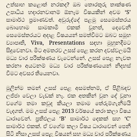
උත්සාහ කළොත් නරකද? ඔබ තොරතුරු තාක්ෂණ
උපාධිය හදාරනවානම් ඕනෑම විෂයකින් අවම ‘S’
සාමාර්ථ ප්‍රමාණවත්. අවුරුද්දේ පළමු සෙමෙස්තරය
බොහොම සාමකාමී එකක් වුනත්, දෙවෙනි
සෙමෙස්තරයට අදාළ විෂයයන් සමත්වීමට ඔබට සමූහ
ව්‍යාපෘති, Viva, Presentations සඳහා මුහුනදීමට
සිදුවෙනවා. මීට අමතරව උසස් පෙළ කරන දවස්වලමයි
මධ්‍ය වාර පරීක්ෂණය වැටෙන්නේ. උසස් පෙළ නැවත
කරනා අයටනම් මධ්‍ය වාර පරීක්ෂණයෙන් නිදහස්
වීමට අවසර තියෙනවා.
මුලින්ම තමන් උසස් පෙළ අසමත්නම්, ඒ පිළිබඳව
ලජ්ජා වෙලා වැඩක් නෑ. එක අතකින් වුන දේ වුනා
වගේම තමා කවුද කියලා තමාම තේරුම්ගැනීමයි
වැදගත්. මම උසස් පෙළ 2013 වර්ෂයේ කරා කලා විෂය
ධාරාවෙන්. ප්‍රතිඵලය ‘B’ සාමාර්ථ දෙකක් සහ ‘C’
සාමාර්ථ එකක්. ඒ වගේම කලා විෂය ධාරාවෙන් පෙනී
සිටි නිසා උසස් පෙළ විෂයන් සහ මධ්‍ය වාර පරීක්ෂණය