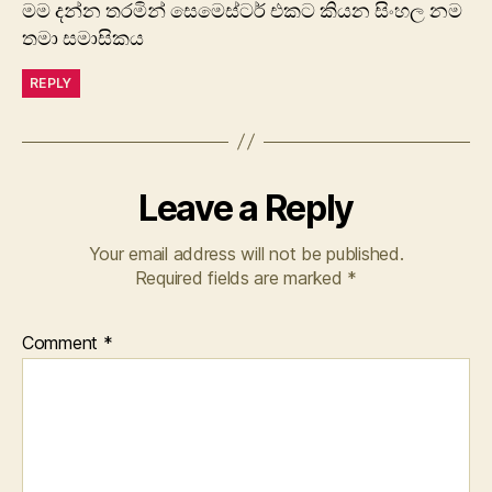
මම දන්න තරමින් සෙමෙස්ටර් එකට කියන සිංහල නම
තමා සමාසිකය
REPLY
Leave a Reply
Your email address will not be published.
Required fields are marked
*
Comment
*