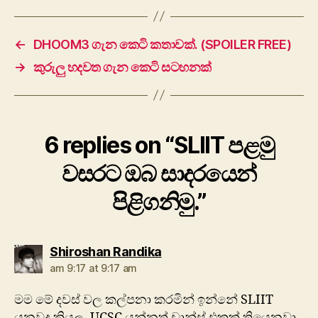
←
DHOOM3 ගැන කෙටි කතාවක්. (SPOILER FREE)
→
කුරුලු හදවත ගැන කෙටි සටහනක්
6 replies on “SLIIT පළමු
වසරට ඔබ සාදරයෙන්
පිළිගනිමු.”
says:
Shiroshan Randika
am 9:17 at 9:17 am
මම මේ දවස් වල කල්පනා කරමින් ඉන්නේ SLIIT
යනවද කියල. UCSC යන්නත් චාන්ස් එකක් තියෙනවා