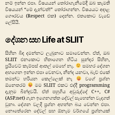
නම් ඉන්න එපා. විෂයයන් තෝරාගැනීමේදී ඔබ කැමති
විෂයයන් “මේ දැන්වත්!” තෝරාගන්න. විෂයයට අදාළ
ගෞරවය (Respect එක) දෙන්න. එතකොට වැඩේ
ලේසියි.
දේශන සහ Life at SLIIT
සිහින බිඳ දමන්නට ලැබුනාට සමාවෙන්න. ඒත්, ඔබ
SLIIT එනකොට හිතාගෙන හිටිය සුන්දර සිහින,
ප්‍රයිවෙට් කැම්පස් ආතල් මෙහේ නෑ.
සමහර දේශන
අහගෙන ඉන්න එපා වෙනවා, නින්ද යනවා, බැච් එකේ
තමන්ට හරියන කෙල්ලෙක් නෑ
වගේ ප්‍රශ්න
ඕනෙතරම්
මම SLIIT එකට එද්දී programming
දැනුම බින්දුවයි. ඒත් පහුගිය අවුරුද්දේ C++, C#
(ASP.net) ගැන ඉගෙනගත්ත දේවල් සෑහෙන්න වැදගත්
වුනා. දේශන වලදි ප්‍රශ්න අහන්න බය වෙන්න එපා.
නොතේරෙන දේවල් සහ ඕනෑම වර්ගයේ ප්‍රශ්නයක්