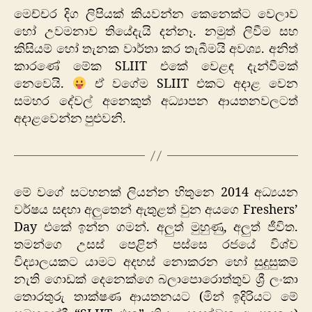
මෙච්චර දිග ලිපියක් කියවන්න කෙනෙක්ට වෙලාව
හෝ උවමනාව තියේදැයි දන්නෑ. නමුත් ලිවීම සහ
කිසියම් හෝ තැනක වාර්තා කර තැබීමයි අවශ්‍ය. අනිත්
කාරණේ මේක SLIIT එකේ වෙළඳ දැන්වීමක්
නෙවෙයි.
ඒ වගේම SLIIT එකට අදාළ වෙන
සමහර දේවල් අනෙකුත් අධ්‍යාපන ආයතනවලටත්
අදාළවෙන්න පුළුවනි.
මේ වගේ සටහනක් ලියන්න හිතුනෙ 2014 අධ්‍යයන
වර්ෂය සඳහා අලුතෙන් ඇතුළත් වුන අයගෙ Freshers’
Day එකේ ඉන්න ගමන්. අලුත් මුහුණු, අලුත් ජීවිත.
තමන්ගෙ උසස් පෙළින් පස්සෙ රජයේ විශ්ව
විද්‍යාලයකට යාමට අදහස් නොකරන හෝ සුදුසුකම්
නැති ගොඩක් දෙනෙක්ගෙ බලාපොරොත්තුව ශ්‍රී ලංකා
තොරතුරු තාක්ෂණ ආයතනයට (මින් ඉදිරියට මේ