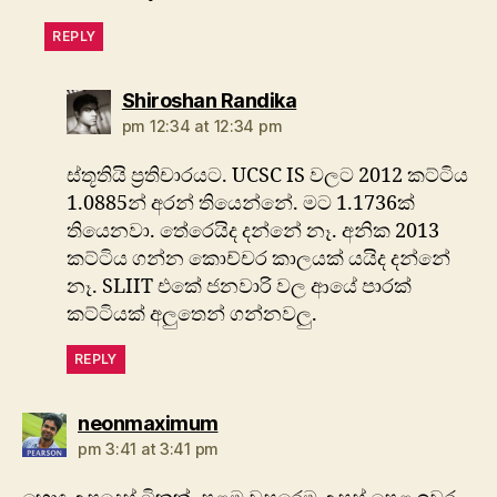
REPLY
says:
Shiroshan Randika
pm 12:34 at 12:34 pm
ස්තූතියි ප්‍රතිචාරයට. UCSC IS වලට 2012 කට්ටිය
1.0885න් අරන් තියෙන්නේ. මට 1.1736ක්
තියෙනවා. තේරෙයිද දන්නේ නෑ. අනික 2013
කට්ටිය ගන්න කොච්චර කාලයක් යයිද දන්නේ
නෑ. SLIIT එකේ ජනවාරි වල ආයේ පාරක්
කට්ටියක් අලුතෙන් ගන්නවලු.
REPLY
says:
neonmaximum
pm 3:41 at 3:41 pm