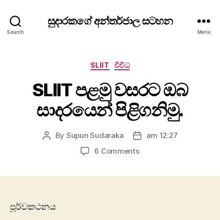
සුදාරකගේ අන්තර්ජාල සටහන
Search
Menu
Categories
SLIIT
විවිධ
SLIIT පළමු වසරට ඔබ
සාදරයෙන් පිළිගනිමු.
By
Supun Sudaraka
am 12:27
Post
Post
author
date
on
6 Comments
SLIIT
පළමු
වසරට
ඔබ
සාදරයෙන්
පූර්වකථනය
පිළිගනිමු.