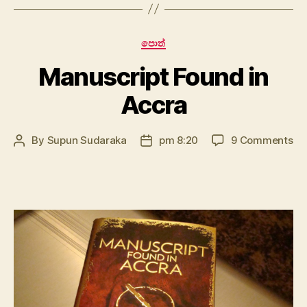
Categories
පොත්
Manuscript Found in
Accra
on
By
Supun Sudaraka
pm 8:20
9 Comments
Post
Post
Ma
author
date
Fo
in
Ac