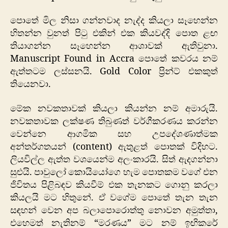
පොතේ මිල නිසා ගන්නවාද නැද්ද කියලා සෑහෙන්න
හිතන්න වුනත් පිටු එකින් එක කියවද්දි පොත ළඟ
තියාගන්න සෑහෙන්න ආශාවක් ඇතිවුනා.
Manuscript Found in Accra පොතේ කවරය නම්
ඇත්තටම ලස්සනයි. Gold Color ප්‍රින්ට් එකකුත්
තියෙනවා.
මේක නවකතාවක් කියලා කියන්න නම් අමාරුයි.
නවකතාවක ලක්ෂණ තිබුණත් වර්ගීකරණය කරන්න
වෙන්නෙ ආගමික සහ උපදේශණාත්මක
අන්තර්ගතයන් (content) ඇතුළත් පොතක් විදිහට.
ලියවිල්ල ඇත්ත වශයෙන්ම අලංකාරයි. සිත් ඇදගන්නා
සුළුයි. පාවුලෝ කොයියෝගෙ හැම පොතකම වගේ එන
ජිවිතය පිළිබඳව කියවීම් එක තැනකට ගොනු කරලා
කියලයි මට හිතුනේ. ඒ වගේම පොතේ තැන තැන
සඳහන් වෙන අප බලාපොරොත්තු නොවන අමුත්තා,
එහෙමත් නැතිනම් “මරණය” මට නම් ඉඟිකරේ