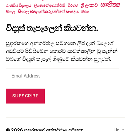
සාහිත්‍ය
ශ්‍රී ලංකාව
රාජකීය විද්‍යාලය
ලියනගේ අමරකීර්ති
විරහව
සිංහල බ්ලොග්කරුවන්ගේ සංසදය
සිංහල
සිරස
විද්‍යුත් තැපෑලෙන් කියවන්න.
සුදාරකගේ අන්තර්ජාල සටහනෙ ලිපි දැන් බ්ලොග්
අඩවියට පිවිසීමෙන් තොරව යාවත්කාලීන වූ සැනින්
ඔබගේ විද්‍යුත් තැපැල් ගිණුමේ කියවන්න පුලුවන්.
Email
Address
SUBSCRIBE
© 2026
සුදාරකගේ අන්තර්ජාල සටහන
Up
↑