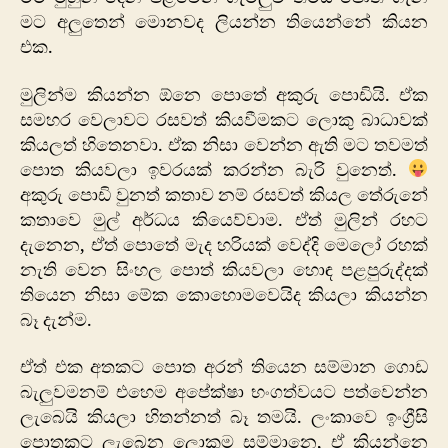
මට අලුතෙන් මොනවද ලියන්න තියෙන්නේ කියන
එක.
මුලින්ම කියන්න ඕනෙ පොතේ අකුරු පොඩියි. ඒක
සමහර වෙලාවට රසවත් කියවීමකට ලොකු බාධාවක්
කියලත් හිතෙනවා. ඒක නිසා වෙන්න ඇති මට තවමත්
පොත කියවලා ඉවරයක් කරන්න බැරි වුනෙත්.
අකුරු පොඩි වුනත් කතාව නම් රසවත් කියල තේරුනේ
කතාවෙ මුල් අර්ධය කියෙව්වාම. ඒත් මුලින් රහට
දැනෙන, ඒත් පොතේ මැද හරියක් වෙද්දි මෙලෝ රහක්
නැති වෙන සිංහල පොත් කියවලා හොඳ පළපුරුද්දක්
තියෙන නිසා මේක කොහොමවෙයිද කියලා කියන්න
බෑ දැන්ම.
ඒත් එක අතකට පොත අරන් තියෙන සම්මාන ගොඩ
බැලුවමනම් එහෙම අපේක්ෂා භංගත්වයට පත්වෙන්න
ලැබෙයි කියලා හිතන්නත් බෑ තමයි. ලංකාවෙ ඉංග්‍රීසි
පොතකට ලැබෙන ලොකුම සම්මානෙ, ඒ කියන්නෙ