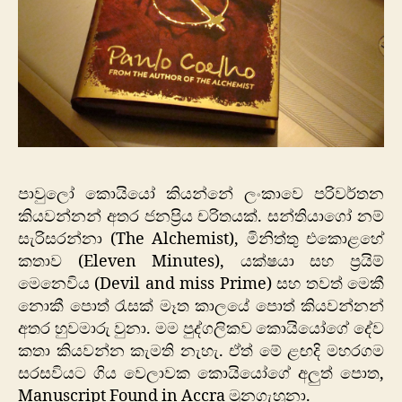
පාවුලෝ කොයියෝ කියන්නේ ලංකාවෙ පරිවර්තන
කියවන්නන් අතර ජනප්‍රිය චරිතයක්. සන්තියාගෝ නම්
සැරිසරන්නා (The Alchemist), මිනිත්තු එකොළහේ
කතාව (Eleven Minutes), යක්ෂයා සහ ප්‍රයිම්
මෙනෙවිය (Devil and miss Prime) සහ තවත් මෙකී
නොකී පොත් රැසක් මෑත කාලයේ පොත් කියවන්නන්
අතර හුවමාරු වුනා. මම පුද්ගලිකව කොයියෝගේ දේව
කතා කියවන්න කැමති නැහැ. ඒත් මේ ළඟදි මහරගම
සරසවියට ගිය වෙලාවක කොයියෝගේ අලුත් පොත,
Manuscript Found in Accra මුනගැහුනා.