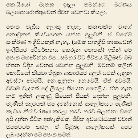
කොයියෝ මෑතක ඉඳලා තමන්ගෙ මරණය
බලාපොරොත්තුවෙන් ජීවත් වෙනවා කියලා.
පොත වැඩිය ලොකු නැහැ. කතාවක්ම වාගේ
නොවුනත් කියවාගෙන යන්න පුලුවනි. ඒ වගේම
සංකීර්ණ ඉංග්‍රීසියකුත් නැහැ. (මේක පෘතුග්‍රීසි භාෂාවෙන්
ඉංග්‍රීසියට පරිවර්තනය කෙරුන පොතක්) ඉතින් මේ
පොත මඟඅරින්න එපා. සමහර විට ජීවිතය පිළිබඳව ඔබ
හිතන විදිහ වෙනස් වෙන්න පුලුවනි. මටනම් කලින්
කොයියෝ කියවා තිබුන ආකාරයට අලුත් යමක් දැනුන
අවස්ථා අවමයි. නොදැනුනා නෙවෙයි. ඒත් අවමයි.
වඩාම වැදගත් දේ ලියලා තියෙන ශෛලිය. ඒක ගැන
නම් ඉතින් ලකුණු සීයෙන් සීයක් දෙන්න පුලුවනි.
මැණික් කැටයක් ඔප දමන්නෙක් ආලෝකයට මැණික්
කැටය නිරාවරණය කරලා හරව හරව බලන්නා වගේ
අපි දන්න ජීවිත අත්දැකීමක්, ජීවිත අවබෝධයක් වඩාත්
ඔපමට්ටම් කරල ඒ පිළිබඳ ආලෝකයක් අපට
ලබාදෙන්න මේ පොත සමත්.