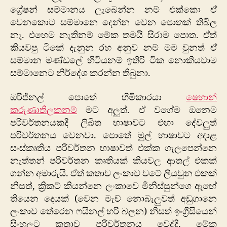
ග්‍රේෂන් සම්මානය ලැබෙන්න නම් එක්කො ඒ
වෙනකොට සම්මානෙ දෙන්න වෙන පොතක් තිබිල
නෑ. එහෙම නැතිනම් මේක තමයි සිරාම පොත. ඒත්
කියවපු ටිකේ දැනුන රහ අනුව නම් මම වුනත් ඒ
සම්මාන මණ්ඩලේ හිටියනම් ඉතිරි ටික නොකියවාම
සම්මානෙට නිර්දේශ කරන්න තිබුනා.
ඔරිජිනල් පොතේ හිමිකාරයා
ෂෙහාන්
කරුණාතිලකනම්
මට අලුත්. ඒ වගේම ඔනෙම
පරිවර්තනයකදී ලිඛිත භාෂාවට එහා දේවලුත්
පරිවර්තනය වෙනවා. පොතේ මුල් භාෂාවට අදාළ
සංස්කෘතිය පරිවර්තන භාෂාවත් එක්ක ගැලපෙන්නෙ
නැත්තන් පරිවර්තන කෘතියක් කියවල ආතල් එකක්
ගන්න අමාරුයි. ඒත් කතාව ලංකාව වටේ ලියවුන එකක්
නිසත්, ක්‍රිකට් කියන්නෙ ලංකාවෙ මිනිස්සුන්ගෙ ඇඟේ
තියෙන දෙයක් (වෙන මැච් නොබැලුවත් අඩුගානෙ
ලංකාව තේරෙන ෆයිනල් හරි බලන) නිසත් ඉංග්‍රීසියෙන්
සිංහලට කතාව පරිවර්තනය වෙද්දි, මේක