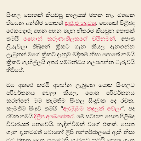
සිංහල පොතක් කියවපු කාලයක් මතක නෑ. මතකෙ
තියෙන අන්තිම පොතත්
කුරුළු හදවත
. පොතක් පිළිබඳ
රෙකමදාරු අහන අහන තැන නිතරම කියවුන පොතක්
තමයි
ෂෙහාන් කරුණාතිලකගේ චයිනමන්
. පොත
ලියැවිලා තිබුනේ ක්‍රිකට් ගැන කියල දැනගන්න
ලැබුනත් මගේ ක්‍රිකට් දැනුම මදිකම නිසා පොතේ නමයි
ක්‍රිකට් ගැහිල්ලයි අතර සම්බන්ධය ගලපගන්න බැරුවයි
හිටියේ.
ඔය අතරෙ තමයි අහන්න ලැබුනෙ පොත සිංහලට
පරිවර්තනය වෙලා කියල. පොත පරිවර්තනය
කරන්නේ මම කැමතිම සිංහල සිංදුවක පද රචක.
කැමතිම සිංදුව තමයි “
ඇරඹුමම කඳුලක් වෙලා
“. පද
රචක තමයි
දිලීප අබේසේකර
. මේ සටහන පොත පිළිබඳ
විචාරයක් නෙවෙයි. හැඳින්වීමක් වගේ එකක්. පොත
ගැන දැනටමත් බොහෝ ලිපි අන්තර්ජාලයේ ඇති නිසා
මම මුහුන දෙන පළවෙනි ගැටලුව තමයි පොත ගැන