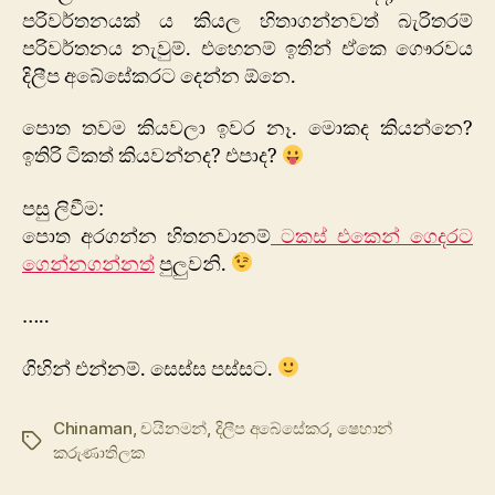
පරිවර්තනයක් ය කියල හිතාගන්නවත් බැරිතරම්
පරිවර්තනය නැවුම්. එහෙනම් ඉතින් ඒකෙ ගෞරවය
දිලීප අබේසේකරට දෙන්න ඕනෙ.
පොත තවම කියවලා ඉවර නෑ. මොකද කියන්නෙ?
ඉතිරි ටිකත් කියවන්නද? එපාද?
පසු ලිවීම:
පොත අරගන්න හිතනවානම්
ටකස් එකෙන් ගෙදරට
ගෙන්නගන්නත්
පුලුවනි.
…..
ගිහින් එන්නම්. සෙස්ස පස්සට.
Chinaman
,
චයිනමන්
,
දිලීප අබේසේකර
,
ෂෙහාන්
Tags
කරුණාතිලක