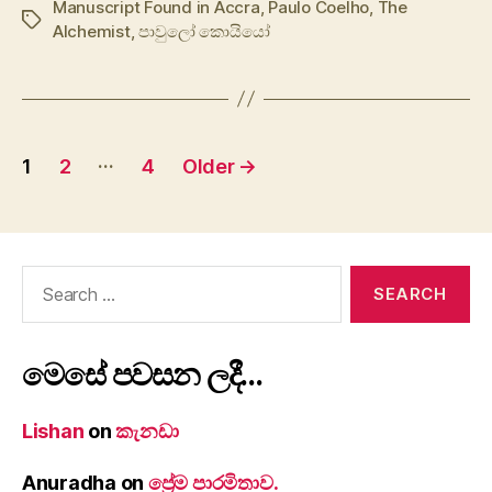
Manuscript Found in Accra
,
Paulo Coelho
,
The
Tags
Alchemist
,
පාවුලෝ කොයියෝ
Posts
…
1
2
4
Older
→
pagination
Search
for:
මෙසේ පවසන ලදී…
Lishan
on
කැනඩා
Anuradha
on
ප්‍රේම පාරමිතාව.