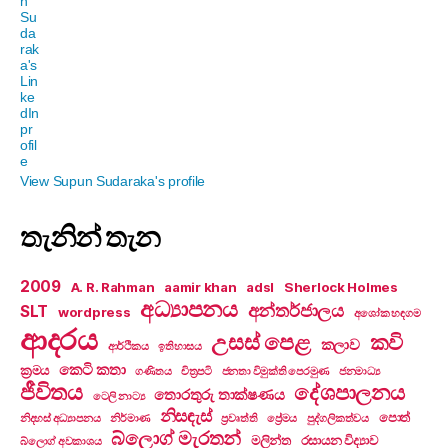
View Supun Sudaraka's profile
තැනින් තැන
2009
A. R. Rahman
aamir khan
adsl
Sherlock Holmes
අධ්‍යාපනය
අන්තර්ජාලය
SLT
wordpress
අශෝක හඳගම
ආදරය
උසස් පෙළ
කවි
කලාව
ආර්ථිකය
ඉතිහාසය
කෙටි කතා
ක්‍රමය
ගණිතය
චිත්‍රපටි
ජනතා විමුක්ති පෙරමුණ
ජනමාධ්‍ය
ජීවිතය
දේශපාලනය
තොරතුරු තාක්ෂණය
ටෙලි නාට්‍ය
නිසඳැස්
පොත්
නිදහස් අධ්‍යාපනය
නිර්මාණ
ප්‍රවෘත්ති
ප්‍රේමය
පුද්ගලිකත්වය
බ්ලොග් මැරතන්
මලින්ත
රසායන විද්‍යාව
බ්ලොග් අවකාශය