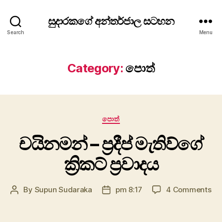
සුදාරකගේ අන්තර්ජාල සටහන
Search
Menu
Category:
පොත්
Categories
පොත්
චයිනමන් – ප්‍රදීප් මැතිව්ගේ
ක්‍රිකට් ප්‍රවාදය
on
By
Supun Sudaraka
pm 8:17
4 Comments
Post
Post
චය
author
date
–
ප්‍රදී