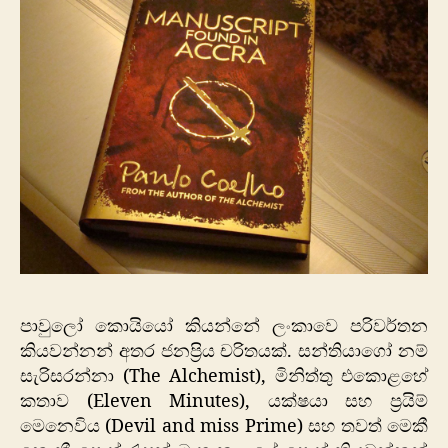
පාවුලෝ කොයියෝ කියන්නේ ලංකාවෙ පරිවර්තන
කියවන්නන් අතර ජනප්‍රිය චරිතයක්. සන්තියාගෝ නම්
සැරිසරන්නා (The Alchemist), මිනිත්තු එකොළහේ
කතාව (Eleven Minutes), යක්ෂයා සහ ප්‍රයිම්
මෙනෙවිය (Devil and miss Prime) සහ තවත් මෙකී