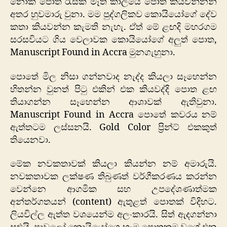
නොකී පොත් රැසක් මෑත කාලයේ පොත් කියවන්නන්
අතර හුවමාරු වුනා. මම පුද්ගලිකව කොයියෝගේ දේව
කතා කියවන්න කැමති නැහැ. ඒත් මේ ළඟදි මහරගම
සරසවියට ගිය වෙලාවක කොයියෝගේ අලුත් පොත,
Manuscript Found in Accra මුනගැහුනා.
පොතේ මිල නිසා ගන්නවාද නැද්ද කියලා සෑහෙන්න
හිතන්න වුනත් පිටු එකින් එක කියවද්දි පොත ළඟ
තියාගන්න සෑහෙන්න ආශාවක් ඇතිවුනා.
Manuscript Found in Accra පොතේ කවරය නම්
ඇත්තටම ලස්සනයි. Gold Color ප්‍රින්ට් එකකුත්
තියෙනවා.
මේක නවකතාවක් කියලා කියන්න නම් අමාරුයි.
නවකතාවක ලක්ෂණ තිබුණත් වර්ගීකරණය කරන්න
වෙන්නෙ ආගමික සහ උපදේශණාත්මක
අන්තර්ගතයන් (content) ඇතුළත් පොතක් විදිහට.
ලියවිල්ල ඇත්ත වශයෙන්ම අලංකාරයි. සිත් ඇදගන්නා