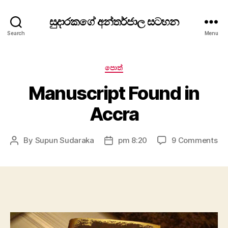
සුදාරකගේ අන්තර්ජාල සටහන
Search
Menu
Categories
පොත්
Manuscript Found in
Accra
on
By
Supun Sudaraka
pm 8:20
9 Comments
Post
Post
Ma
author
date
Fo
in
Ac