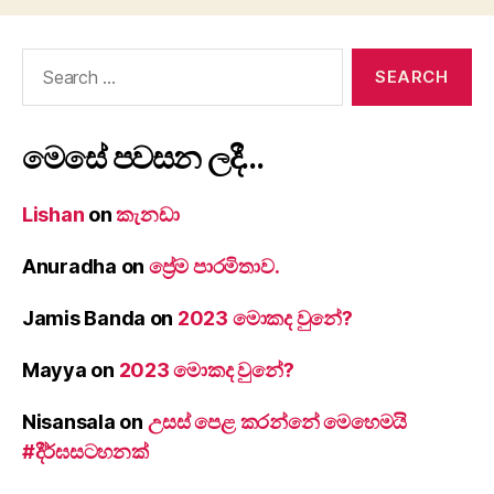
Search
for:
මෙසේ පවසන ලදී…
Lishan
on
කැනඩා
Anuradha
on
ප්‍රේම පාරමිතාව.
Jamis Banda
on
2023 මොකද වුනේ?
Mayya
on
2023 මොකද වුනේ?
Nisansala
on
උසස් පෙළ කරන්නේ මෙහෙමයි
#දීර්ඝසටහනක්