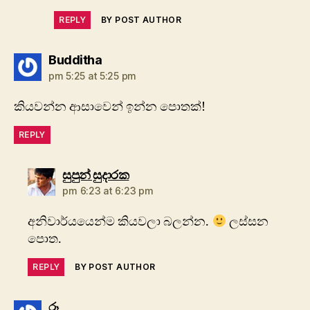
REPLY
BY POST AUTHOR
says:
Budditha
pm 5:25 at 5:25 pm
කියවන්න ආසාවෙන් ඉන්න පොතක්!
REPLY
says:
සුපුන් සුදාරක
pm 6:23 at 6:23 pm
අනිවාර්යයෙන්ම කියවලා බලන්න.
ලස්සන
පොත.
REPLY
BY POST AUTHOR
says:
රූ