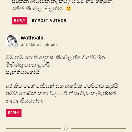
ඒකෙන් බාධාවක් නෑ කියලයි මට නම් හිතුනේ.
ඉතින් කියවලා බලන්න.
REPLY
BY POST AUTHOR
says:
wathsala
pm 1:58 at 1:58 pm
මම නම් පොත් දෙකක් කියවල තියේ.පරිවර්න.
මිනිත්තු එකොළහයි
සැන්තියාගෝයි
අර කීව වගේ දෙවියන් සහ ආගමික වටපිටාව සැරයි
තමයි ගොඩක් කතා වල….ඒ නිසා වැඩි කැමැත්තක්
නැහැ කියවන්න.
REPLY