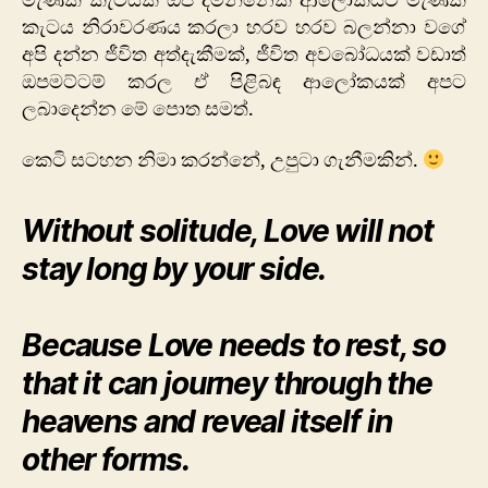
මැණික් කැටයක් ඔප දමන්නෙක් ආලෝකයට මැණික්
කැටය නිරාවරණය කරලා හරව හරව බලන්නා වගේ
අපි දන්න ජීවිත අත්දැකීමක්, ජීවිත අවබෝධයක් වඩාත්
ඔපමට්ටම් කරල ඒ පිළිබඳ ආලෝකයක් අපට
ලබාදෙන්න මේ පොත සමත්.
කෙටි සටහන නිමා කරන්නේ, උපුටා ගැනීමකින්.
Without solitude, Love will not
stay long by your side.
Because Love needs to rest, so
that it can journey through the
heavens and reveal itself in
other forms.