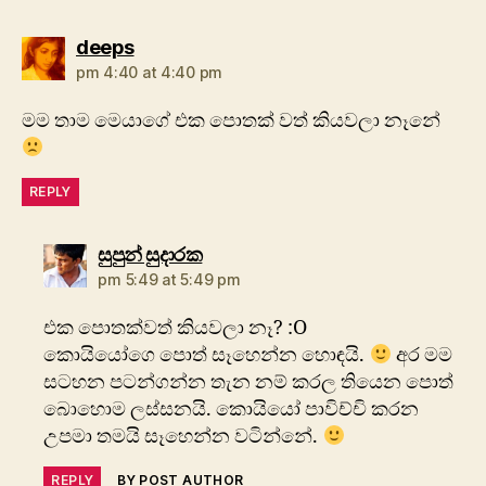
says:
deeps
pm 4:40 at 4:40 pm
මම තාම මෙයාගේ එක පොතක් වත් කියවලා නෑනේ
REPLY
says:
සුපුන් සුදාරක
pm 5:49 at 5:49 pm
එක පොතක්වත් කියවලා නෑ? :O
කොයියෝගෙ පොත් සෑහෙන්න හොඳයි.
අර මම
සටහන පටන්ගන්න තැන නම් කරල තියෙන පොත්
බොහොම ලස්සනයි. කොයියෝ පාවිච්චි කරන
උපමා තමයි සෑහෙන්න වටින්නේ.
REPLY
BY POST AUTHOR