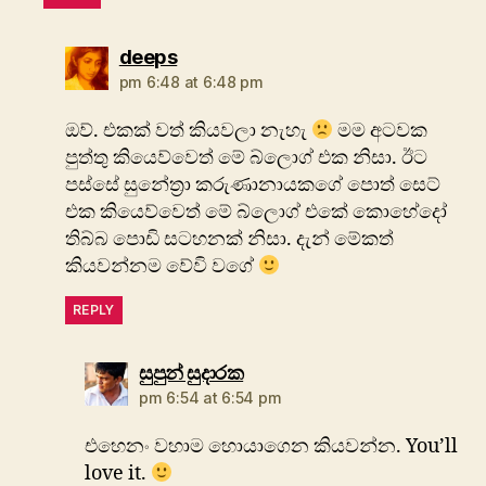
says:
deeps
pm 6:48 at 6:48 pm
ඔව්. එකක් වත් කියවලා නැහැ
මම අටවක
පුත්තු කියෙව්වෙත් මේ බ්ලොග් එක නිසා. ඊට
පස්සේ සුනේත්‍රා කරුණානායකගේ පොත් සෙට්
එක කියෙව්වෙත් මේ බ්ලොග් එකේ කොහේදෝ
තිබ්බ පොඩි සටහනක් නිසා. දැන් මේකත්
කියවන්නම වේවි වගේ
REPLY
says:
සුපුන් සුදාරක
pm 6:54 at 6:54 pm
එහෙනං වහාම හොයාගෙන කියවන්න. You’ll
love it.