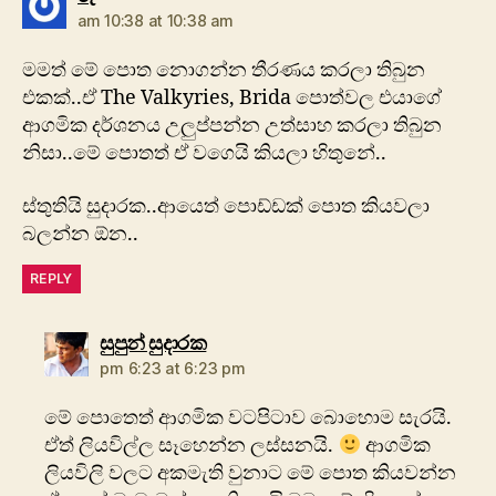
am 10:38 at 10:38 am
මමත් මේ පොත නොගන්න තීරණය කරලා තිබුන
එකක්..ඒ The Valkyries, Brida පොත්වල එයාගේ
ආගමික දර්ශනය උලුප්පන්න උත්සාහ කරලා තිබුන
නිසා..මේ පොතත් ඒ වගෙයි කියලා හිතුනේ..
ස්තුතියි සුදාරක..ආයෙත් පොඩ්ඩක් පොත කියවලා
බලන්න ඕන..
REPLY
says:
සුපුන් සුදාරක
pm 6:23 at 6:23 pm
මේ පොතෙත් ආගමික වටපිටාව බොහොම සැරයි.
ඒත් ලියවිල්ල සෑහෙන්න ලස්සනයි.
ආගමික
ලියවිලි වලට අකමැති වුනාට මේ පොත කියවන්න