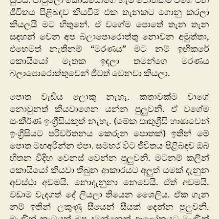
සුළුයි. පාවුලෝ කොයියෝගෙ හැම පොතකම වගේ එන
ජිවිතය පිළිබඳව කියවීම් එක තැනකට ගොනු කරලා
කියලයි මට හිතුනේ. ඒ වගේම පොතේ තැන තැන
සඳහන් වෙන අප බලාපොරොත්තු නොවන අමුත්තා,
එහෙමත් නැතිනම් “මරණය” මට නම් ඉඟිකරේ
කොයියෝ මෑතක ඉඳලා තමන්ගෙ මරණය
බලාපොරොත්තුවෙන් ජීවත් වෙනවා කියලා.
පොත වැඩිය ලොකු නැහැ. කතාවක්ම වාගේ
නොවුනත් කියවාගෙන යන්න පුලුවනි. ඒ වගේම
සංකීර්ණ ඉංග්‍රීසියකුත් නැහැ. (මේක පෘතුග්‍රීසි භාෂාවෙන්
ඉංග්‍රීසියට පරිවර්තනය කෙරුන පොතක්) ඉතින් මේ
පොත මඟඅරින්න එපා. සමහර විට ජීවිතය පිළිබඳව ඔබ
හිතන විදිහ වෙනස් වෙන්න පුලුවනි. මටනම් කලින්
කොයියෝ කියවා තිබුන ආකාරයට අලුත් යමක් දැනුන
අවස්ථා අවමයි. නොදැනුනා නෙවෙයි. ඒත් අවමයි.
වඩාම වැදගත් දේ ලියලා තියෙන ශෛලිය. ඒක ගැන
නම් ඉතින් ලකුණු සීයෙන් සීයක් දෙන්න පුලුවනි.