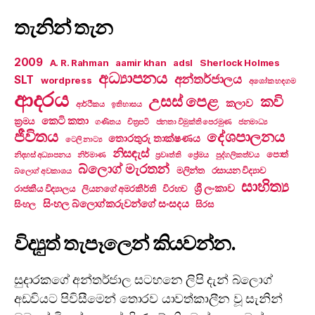
තැනින් තැන
2009
A. R. Rahman
aamir khan
adsl
Sherlock Holmes
අධ්‍යාපනය
අන්තර්ජාලය
SLT
wordpress
අශෝක හඳගම
ආදරය
උසස් පෙළ
කවි
කලාව
ආර්ථිකය
ඉතිහාසය
කෙටි කතා
ක්‍රමය
ගණිතය
චිත්‍රපටි
ජනතා විමුක්ති පෙරමුණ
ජනමාධ්‍ය
ජීවිතය
දේශපාලනය
තොරතුරු තාක්ෂණය
ටෙලි නාට්‍ය
නිසඳැස්
පොත්
නිදහස් අධ්‍යාපනය
නිර්මාණ
ප්‍රවෘත්ති
ප්‍රේමය
පුද්ගලිකත්වය
බ්ලොග් මැරතන්
මලින්ත
රසායන විද්‍යාව
බ්ලොග් අවකාශය
සාහිත්‍ය
ශ්‍රී ලංකාව
රාජකීය විද්‍යාලය
ලියනගේ අමරකීර්ති
විරහව
සිංහල බ්ලොග්කරුවන්ගේ සංසදය
සිංහල
සිරස
විද්‍යුත් තැපෑලෙන් කියවන්න.
සුදාරකගේ අන්තර්ජාල සටහනෙ ලිපි දැන් බ්ලොග්
අඩවියට පිවිසීමෙන් තොරව යාවත්කාලීන වූ සැනින්