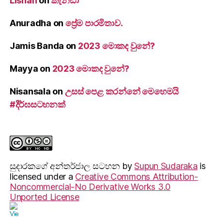
Lishan
on
කැනඩා
Anuradha
on
ප්‍රේම පාරමිතාව.
Jamis Banda
on
2023 මොකද වුනේ?
Mayya
on
2023 මොකද වුනේ?
Nisansala
on
උසස් පෙළ කරන්නේ මෙහෙමයි
#දීර්ඝසටහනක්
සුදාරක‍ගේ අන්තර්ජාල සටහන
by
Supun Sudaraka
is
licensed under a
Creative Commons Attribution-
Noncommercial-No Derivative Works 3.0
Unported License