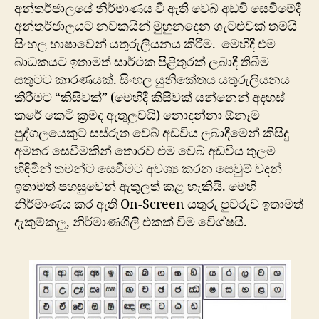
අන්තර්ජාලයේ නිර්මාණය වී ඇති වෙබ් අඩවි සෙවීමේදී
අන්තර්ජාලයට නවකයින් මුහුනදෙන ගැටළුවක් තමයි
සිංහල භාෂාවෙන් යතුරුලියනය කිරීම. මෙහිදී එම
බාධකයට ඉතාමත් සාර්ථක පිළිතුරක් ලබාදී ති‍බීම
සතුටට කාරණයක්. සිංහල යුනිකේතය යතුරුලියනය
කිරීමට “කිසිවක්” (මෙහිදී කිසිවක් යන්නෙන් අදහස්
කරේ කෙටි ක්‍රමද ඇතුලුවයි) නොදන්නා ඕනෑම
පුද්ගලයෙකුට සස්රුත වෙබ් අඩවිය ලබා‍දීමෙන් කිසිදු
අමතර සෙවීමකින් තොරව එම වෙබ් අඩවිය තුලම
හිඳිමින් තමන්ට සෙවීමට අවශ්‍ය කරන සෙවුම් වදන්
ඉතාමත් පහසුවෙන් ඇතුලත් කළ හැකියි. මෙහි
නිර්මාණය කර ඇති On-Screen යතුරු පුවරුව ඉතාමත්
දැකුම්කලු, නිර්මාණශීලි එකක් වීම වි‍ෙශ්ෂයි.