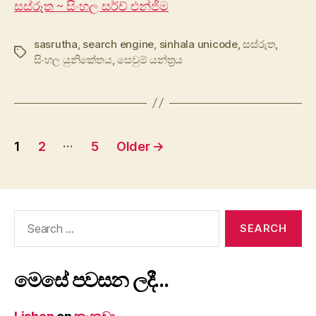
සස්රූත ~ සිංහල සර්ච් එන්ජිම
sasrutha
,
search engine
,
sinhala unicode
,
සස්රුත
,
Tags
සිංහල යුනිකේතය
,
සෙවුම් යන්ත්‍රය
Posts
…
1
2
5
Older
→
pagination
Search
for:
මෙසේ පවසන ලදී…