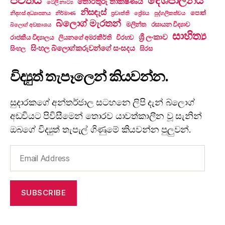
දේශපාලනය
තොරතුරු තාක්ෂණය
ටෙලි නාට්‍ය
නිසඳැස්
පොත්
නිදහස් අධ්‍යාපනය
නිර්මාණ
ප්‍රවෘත්ති
ප්‍රේමය
පුද්ගලිකත්වය
බ්ලොග් මැරතන්
මලින්ත
රසායන විද්‍යාව
බ්ලොග් අවකාශය
සාහිත්‍ය
ශ්‍රී ලංකාව
රාජකීය විද්‍යාලය
ලියනගේ අමරකීර්ති
විරහව
සිංහල බ්ලොග්කරුවන්ගේ සංසදය
සිංහල
සිරස
විද්‍යුත් තැපෑලෙන් කියවන්න.
සුදාරකගේ අන්තර්ජාල සටහනෙ ලිපි දැන් බ්ලොග්
අඩවියට පිවිසීමෙන් තොරව යාවත්කාලීන වූ සැනින්
ඔබගේ විද්‍යුත් තැපැල් ගිණුමේ කියවන්න පුලුවන්.
Email
Address
SUBSCRIBE