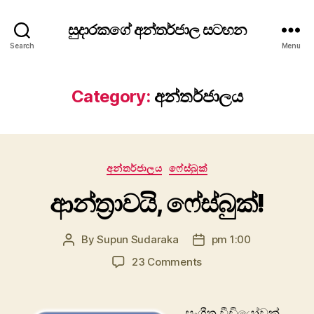
සුදාරකගේ අන්තර්ජාල සටහන
Search
Menu
Category:
අන්තර්ජාලය
Categories
අන්තර්ජාලය
ෆේස්බුක්
ආන්ත්‍රාවයි, ෆේස්බුක්!
By
Supun Sudaraka
pm 1:00
Post
Post
author
date
on
23 Comments
ආන්ත්‍රාවයි,
ෆේස්බුක්!
සංගීත වීඩියෝවක්