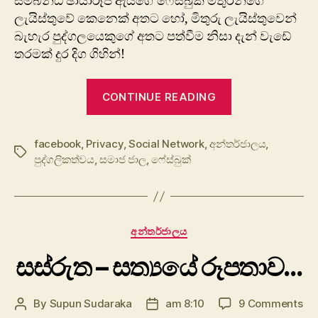
සම්බන්ධ ඡායාරූප ඇ‍යගේ ‍ෆේස්බුක් මිතුරන්ගේ
ලැයිස්තුවේ කෙනෙක් අතට හෝ, මිතුරු ලැයිස්තුවෙන්
බැහැර පුද්ගලයෙකුගේ අතට පත්වීම නිසා දැන් වැඩේ
තරමක් දුර දිග ගිහින්!
“ආන්ත්‍රාවයි,
CONTINUE READING
ෆේස්බුක්!”
facebook
,
Privacy
,
Social Network
,
අන්තර්ජාලය
,
Tags
පුද්ගලිකත්වය
,
සමාජ ජාල
,
ෆේස්බුක්
Categories
අන්තර්ජාලය
සස්රුත – සත්‍යයේ රූපතාව…
on
By
Supun Sudaraka
am 8:10
9 Comments
Post
Post