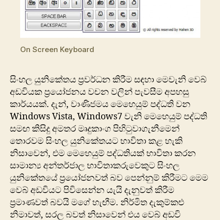
On Screen Keyboard
සිංහල යුනිකේතය ප්‍රවර්ධන කිරීම සඳහා මෙවැනි වෙබ්
අඩවියක ප්‍රයෝජනය වචන වලින් පැවසීම අපහසු
කාර්යයක්. දැන්, වාණිජමය මෙහෙයුම් පද්ධති වන
Windows Vista, Windows7 වැනි මෙහෙයුම් පද්ධති
සමඟ කිසිදු අමතර මෘදුකාංග පිහිටුවාගැනීමෙන්
තොරවම සිංහල යුනිකේතයට භාවිතා කළ හැකි
නිසාවෙන්, එම මෙහෙයුම් පද්ධතියක් භාවිතා කරන
සාමාන්‍ය අන්තර්ජාල භාවිතාකරුවෙකුට සිංහල
යුනිකේතයේ ප්‍රයෝජනවත් බව පෙන්නුම් කිරීමට මෙම
වෙබ් අඩවියට පිවිසෙන්න යැයි දැනුවත් කිරීම
ප්‍රමාණවත් බවයි මගේ හැඟීම. නිර්මිත දැකුම්කළු
නිමාවත්, සරල බවත් නිසාවෙන් එය වෙබ් අඩවි