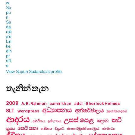
View Supun Sudaraka's profile
තැනින් තැන
2009
A. R. Rahman
aamir khan
adsl
Sherlock Holmes
අධ්‍යාපනය
අන්තර්ජාලය
SLT
wordpress
අශෝක හඳගම
ආදරය
උසස් පෙළ
කවි
කලාව
ආර්ථිකය
ඉතිහාසය
කෙටි කතා
ක්‍රමය
ගණිතය
චිත්‍රපටි
ජනතා විමුක්ති පෙරමුණ
ජනමාධ්‍ය
ජීවිතය