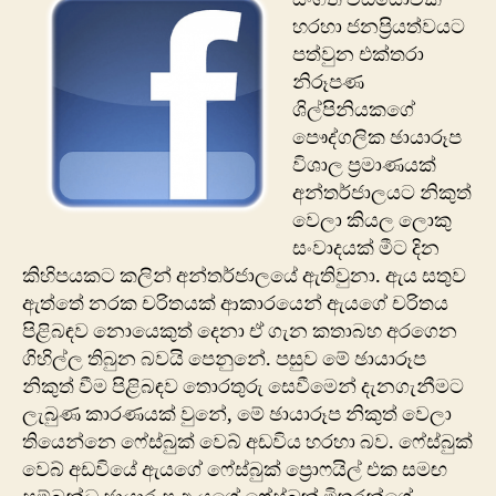
හරහා ජනප්‍රියත්වයට
පත්වුන එක්තරා
නිරූපණ
ශිල්පිනියකගේ
පෞද්ගලික ඡායාරූප
විශාල ප්‍රමාණයක්
අන්තර්ජාලයට නිකුත්
වෙලා කියල ලොකු
සංවාදයක් මීට දින
කිහිපයකට කලින් අන්තර්ජාලයේ ඇතිවුනා. ඇය සතුව
ඇත්තේ නරක චරිතයක් ආකාරයෙන් ඇයගේ චරිතය
පිළිබඳව නොයෙකුත් දෙනා ඒ ගැන කතාබහ අරගෙන
ගිහිල්ල තිබුන බවයි පෙනුනේ. පසුව මේ ඡායාරූප
නිකුත් වීම පිළිබඳව තොරතුරු සෙවීමෙන් දැනගැනීමට
ලැබුණ කාරණයක් වුනේ, මේ ඡායාරූප නිකුත් වෙලා
තියෙන්නෙ ‍ෆේස්බුක් වෙබ් අඩවිය හරහා බව. ෆේස්බුක්
වෙබ් අඩවියේ ඇයගේ ෆේස්බුක් ප්‍රොෆයිල් එක සමඟ