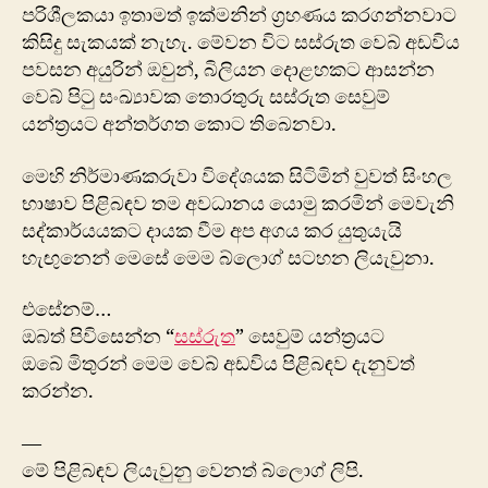
පරිශීලකයා ඉතාමත් ඉක්මනින් ග්‍රහණය කරගන්නවාට
කිසිදු සැකයක් නැහැ. මේවන විට සස්රුත වෙබ් අඩවිය
පවසන අයුරින් ඔවුන්, බිලියන දොළහකට ආසන්න
වෙබ් පිටු සංඛ්‍යාවක තොරතුරු සස්රුත සෙවුම්
යන්ත්‍රයට අන්තර්ගත කොට තිබෙනවා.
මෙහි නිර්මාණකරුවා විදේශයක සිටිමින් වුවත් සිංහල
භාෂාව පිළිබඳව තම අවධානය යොමු කරමින් මෙවැනි
සද්කාර්යයකට දායක වීම අප අගය කර යුතුයැයි
හැඟුනෙන් මෙසේ මෙම බ්ලොග් සටහන ලියැවුනා.
එසේනම්…
ඔබත් පිවිසෙන්න “
සස්රුත
” සෙවුම් යන්ත්‍රයට
ඔබේ මිතුරන් මෙම වෙබ් අඩවිය පිළිබඳව දැනුවත්
කරන්න.
—
මේ පිළිබඳව ලියැවුනු වෙනත් බ්ලොග් ලිපි.