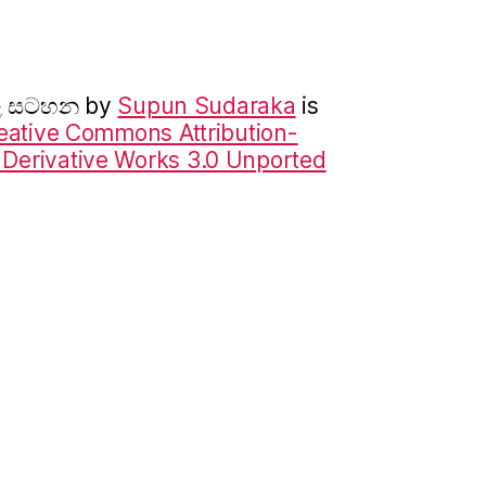
ාල සටහන
by
Supun Sudaraka
is
eative Commons Attribution-
erivative Works 3.0 Unported