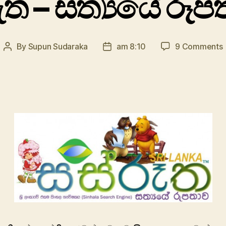
ුත – සත්‍යයේ රූ
By
Supun Sudaraka
am 8:10
9 Comments
Post
Post
author
date