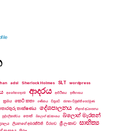
file
න
SLT
khan
adsl
Sherlock Holmes
wordpress
ආදරය
ලය
අශෝක හඳගම
ආර්ථිකය
ඉතිහාසය
කෙටි කතා
ක්‍රමය
ගණිතය
චිත්‍රපටි
ජනතා විමුක්ති පෙරමුණ
දේශපාලනය
තොරතුරු තාක්ෂණය
නිදහස් අධ්‍යාපනය
බ්ලොග් මැරතන්
පොත්
පුද්ගලිකත්වය
බ්ලොග් අවකාශය
සාහිත්‍ය
ශ්‍රී ලංකාව
්‍යාලය
ලියනගේ අමරකීර්ති
විරහව
ේ සංසදය
සිරස