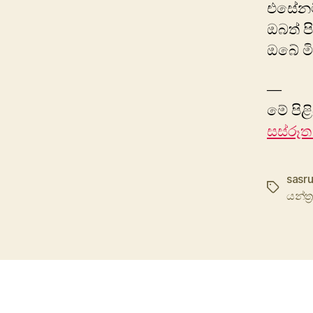
එසේන
ඔබත් ප
ඔබේ මි
—
මේ පිළ
සස්රූත
sasr
Tags
යන්ත්‍