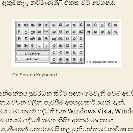
දැකුම්කලු, නිර්මාණශීලි එකක් වීම වි‍ෙශ්ෂයි.
On Screen Keyboard
යුනිකේතය ප්‍රවර්ධන කිරීම සඳහා මෙවැනි වෙබ් අඩ
ජනය වචන වලින් පැවසීම අපහසු කාර්යයක්. දැන්,
මය මෙහෙයුම් පද්ධති වන Windows Vista, Win
ෙහෙයුම් පද්ධති සමඟ කිසිදු අමතර මෘදුකාංග
වාගැනීමෙන් තොරවම සිංහල යුනිකේතයට භාවිතා ක