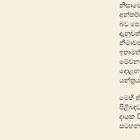
නිසාවෙ
අන්තර්
බව පෙන
දැනුවත්
නිමාවත
ඉතාමත්
මේවන ව
දොළහකට
යන්ත්‍
මෙහි න
පිළිබ
දායක ව
සටහන 