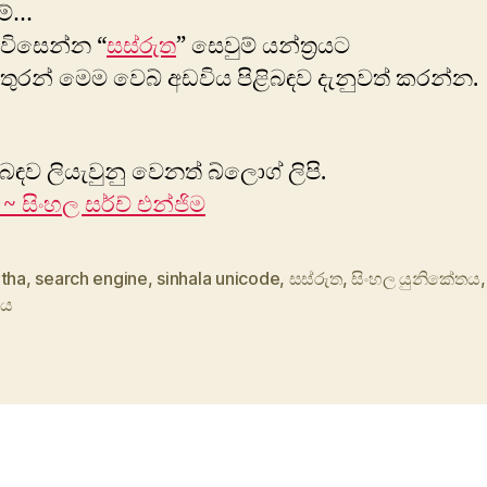
ම්…
ිවිසෙන්න “
සස්රුත
” සෙවුම් යන්ත්‍රයට
තුරන් මෙම වෙබ් අඩවිය පිළිබඳව දැනුවත් කරන්න.
ිබඳව ලියැවුනු වෙනත් බ්ලොග් ලිපි.
 ~ සිංහල සර්ච් එන්ජිම
utha
,
search engine
,
sinhala unicode
,
සස්රුත
,
සිංහල යුනිකේතය
රය