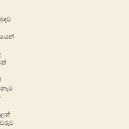
ිබඳව
තයෙන්
ල
ත්
්
 ඕනෑම
ර
ුලත්
ුවරුව