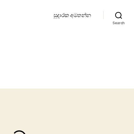
සුදාරක අමතන්න
Search