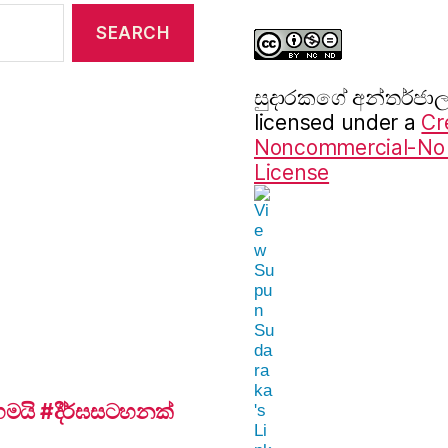
සුදාරක‍ගේ අන්තර්ජ
licensed under a
Cr
Noncommercial-No D
License
යි #දීර්ඝසටහනක්