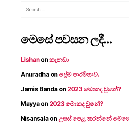
Search
for:
මෙසේ පවසන ලදී…
Lishan
on
කැනඩා
Anuradha
on
ප්‍රේම පාරමිතාව.
Jamis Banda
on
2023 මොකද වුනේ?
Mayya
on
2023 මොකද වුනේ?
Nisansala
on
උසස් පෙළ කරන්නේ මෙහෙම