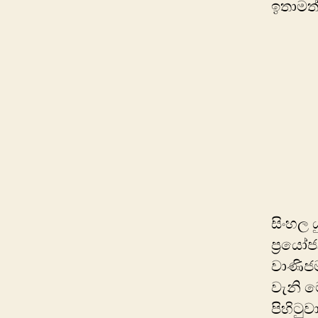
ඉතාමත් 
සිංහල 
ප්‍රයෝ
වාණිජ
වැනි ම
පිහිටු