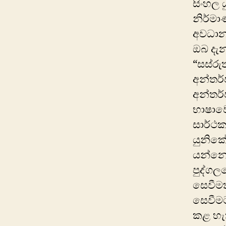
සිංහ‍ල
නිර්මා
අවධාන
ඔබ දැ
“සස්රු
අන්තර්
අන්තර්
භාෂාවෙ
සාර්ථක
යුනිකේ
යන්නෙන
පුද්ගල
සෙවීමක
සෙවීමට
කළ හැක