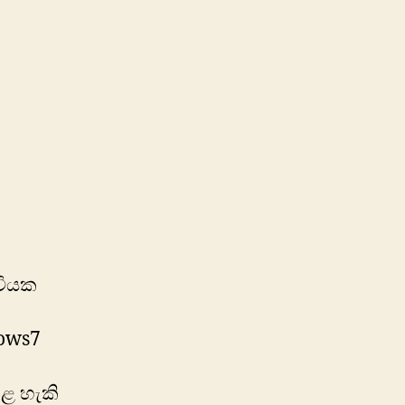
වියක
dows7
ළ හැකි