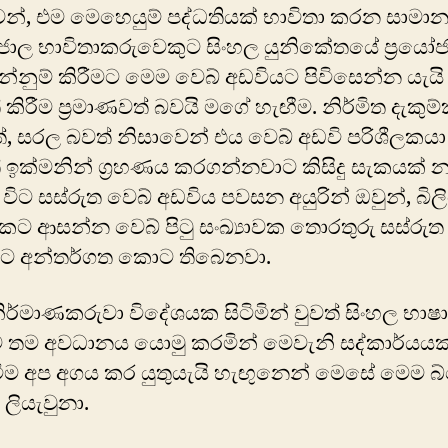
න්, එම මෙහෙයුම් පද්ධතියක් භාවිතා කරන සාමාන්
ජාල භාවිතාකරුවෙකුට සිංහල යුනිකේතයේ ප්‍රයෝ
්නුම් කිරීමට මෙම වෙබ් අඩවියට පිවිසෙන්න යැයි
 කිරීම ප්‍රමාණවත් බවයි මගේ හැඟීම. නිර්මිත දැකුම්
්, සරල බවත් නිසාවෙන් එය වෙබ් අඩවි පරිශීලකයා
 ඉක්මනින් ග්‍රහණය කරගන්නවාට කිසිදු සැකයක් න
ිට සස්රුත වෙබ් අඩවිය පවසන අයුරින් ඔවුන්, බි
 ආසන්න වෙබ් පිටු සංඛ්‍යාවක තොරතුරු සස්රුත 
රයට අන්තර්ගත කොට තිබෙනවා.
ිර්මාණකරුවා විදේශයක සිටිමින් වුවත් සිංහල භාෂ
ඳව තම අවධානය යොමු කරමින් මෙවැනි සද්කාර්යය
ීම අප අගය කර යුතුයැයි හැඟුනෙන් මෙසේ මෙම බ
ලියැවුනා.