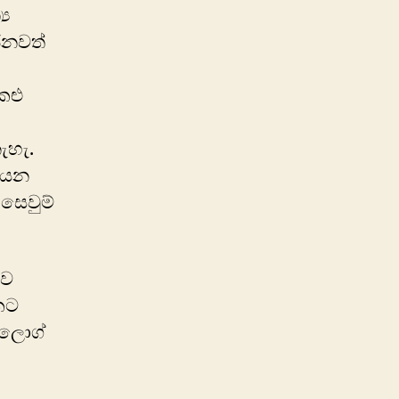
‍ය
ජනවත්
කළු
ැහැ.
ලියන
සෙවුම්
ාව
කට
්ලොග්