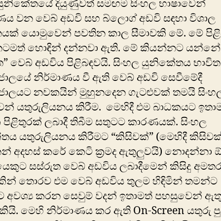
 යුනිකේතයේ දියුණුවත් සමඟම සිංහල භාෂාවෙන්
ණය වන වෙබ් අඩවි සහ බ්ලොග් අඩවි සඳහා ‍විශාල
යක් යොමුවෙන් පවතින කාල සීමාවකි මේ. මේ පිළ
නටමත් හොඳින් දන්නවා ඇති. මේ කියන්නට යන්නේ
ත” වෙබ් අඩවිය පිළිබඳවයි. සිංහල යුනිකේතය භාවි
ජාලයේ නිර්මාණය වී ඇති වෙබ් අඩවි සෙවීමේදී
ජාලයට නවකයින් මුහුනදෙන ගැටළුවක් තමයි සිංහ
න් යතුරුලියනය කිරීම. මෙහිදී එම බාධකයට ඉතාම
 පිළිතුරක් ලබාදී ති‍බීම සතුටට කාරණයක්. සිංහල
තය යතුරුලියනය කිරීමට “කිසිවක්” (මෙහිදී කිසිවක
් අදහස් කරේ කෙටි ක්‍රමද ඇතුලුවයි) නොදන්නා
යෙකුට සස්රුත වෙබ් අඩවිය ලබා‍දීමෙන් කිසිදු අමත
ින් තොරව එම වෙබ් අඩවිය තුලම හිඳිමින් තමන්ට
 අවශ්‍ය කරන සෙවුම් වදන් ඉතාමත් පහසුවෙන් ඇත
ියි. මෙහි නිර්මාණය කර ඇති On-Screen යතුරු ප