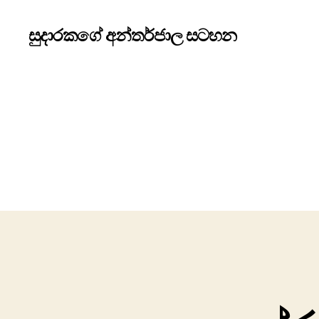
සුදාරකගේ අන්තර්ජාල සටහන