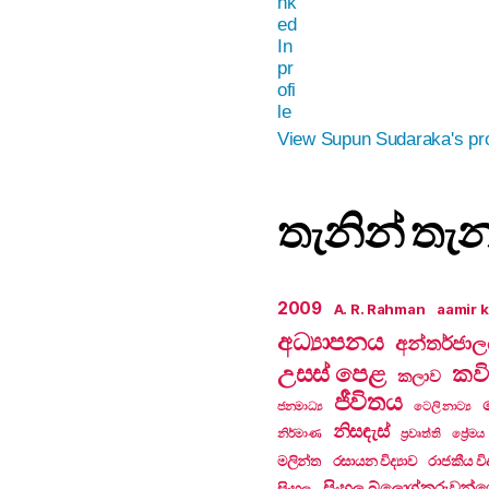
View Supun Sudaraka's pro
තැනින් තැ
2009
A. R. Rahman
aamir 
අධ්‍යාපනය
අන්තර්ජා
උසස් පෙළ
කවි
කලාව
ජීවිතය
ජනමාධ්‍ය
ටෙලි නාට්‍ය
නිසඳැස්
නිර්මාණ
ප්‍රවෘත්ති
ප්‍රේමය
මලින්ත
රසායන විද්‍යාව
රාජකීය විද
සිංහල බ්ලොග්කරුවන්ග
සිංහල