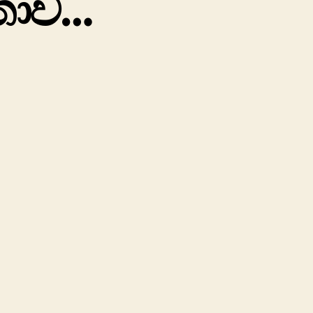
පතාව…
on
සස්රුත
–
සත්‍යයේ
රූපතාව…