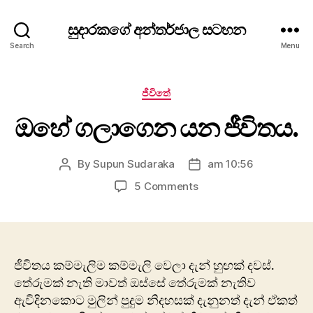
සුදාරකගේ අන්තර්ජාල සටහන
Search
Menu
Categories
ජීවිතේ
ඔහේ ගලාගෙන යන ජීවිතය.
By
Supun Sudaraka
am 10:56
Post
Post
author
date
on
5 Comments
ඔහේ
ගලාගෙන
යන
ජීවිතය.
ජීවිතය කම්මැලිම කම්මැලි වෙලා දැන් හුඟක් දවස්.
තේරුමක් නැති මාවත් ඔස්සේ තේරුමක් නැතිව
ඇවිදිනකොට මුලින් පුදුම නිදහසක් දැනුනත් දැන් ඒකත්