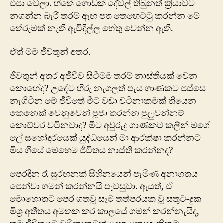
එපා වෙලා. හිතේ ගොඩක් දේවල් තිබුනත් ක්‍රියාවට
නගන්න බැරි තරම් ඇඟ පත තෙහෙට්ටු කරන්න මේ
තේරුමක් නැති ඇවිදිල්ල හේතු වෙන්න ඇති.
ඒත් මම ජීවතුන් අතර.
ජීවතුන් අතර අජීවීව සිටීමම තරම් නාස්තියක් වෙන
කොහේද? උදේට හිරු නැගලත් පැය ගාණකට පස්සෙ
නැගිටින මේ ජීවිතේ මීට වඩා වටිනාකමක් තියෙන
කෙනෙක් වෙනුවෙන් පූජා කරන්න පුලුවන්නම්
කොච්චර වටිනවාද? මීට අවුරුදු ගාණකට කලින් මගේ
ලේ සහෝදරයෙක් යුද්ධයෙන් මා ආරක්ෂා කරන්නට
මිය ගියේ මෙහෙම ජීවිතය නාස්ති කරන්නද?
පෙරදින රෑ සුරඟනක් සිහිනයෙන් පැමිණ අනාගතය
පෙන්වා ගමන් කරන්නයි පැවසුවා. ඇයත්, ඒ
මොහොතට පෙර ගතවූ සෑම තත්පරයක වූ සතුට-දුක
මිශ්‍ර අතීතය අමතක කර කාලයේ ගමන් කරන්නැයිද,