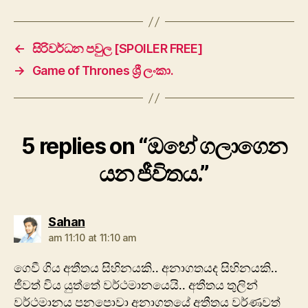
←
සිරිවර්ධන පවුල [SPOILER FREE]
→
Game of Thrones ශ්‍රී ලංකා.
5 replies on “ඔහේ ගලාගෙන
යන ජීවිතය.”
says:
Sahan
am 11:10 at 11:10 am
ගෙවී ගිය අතීතය සිහිනයකි.. අනාගතයද සිහිනයකි..
ජීවත් විය යුත්තේ වර්ථමානයෙයි.. අතීතය තුලින්
වර්ථමානය පනපොවා අනාගතයේ අතීතය වර්ණවත්