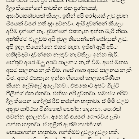
ඒක ඊටත් වඩා ප්‍රශ්නයක්. අපට සමාජය විසින් කියල
දීලා තියෙන්නේ නවතින එක ප්‍රශ්නයක්,
අසාර්ථකත්වයක් කියල. ඉතින් අපි රෝදයක් උඩ දුවන
මීයෙක් වගේ හති දදා දුවනවා. ඇයි දුවන්නේ කියලා
අපිම දන්නේ නෑ. දුවන්නේ එකතැන ඉන්න බැරි නිසා.
අන්තිමට බැලුවම අපි දුවල තියෙන්නේ රෝදයක් උඩ.
අපි ඉඳල තියෙන්නෙ එකම තැන. ඉතින් ඇයි අපිට
හතිදමදමා දුවන්නෙ නැතුව නැවතිලා ඉන්න බැරි.
හේතුව අපේ ඔලු අපට පාලනය නැති වීම. අපේ මනස
අපට පාලනය නැති වීම. අපේ ආශා අපට පාලනය නැති
වීම. අපට එකතැන ඉන්න ගියොත් කාලකණ්ණියා
කියන ලේබලේ අලෝනවා. එතකොට අපට ගිල්ටි
ෆීලින්ග් එක එනවා. එනිසා අපි දුවනවා. සමාජය අපිට
දීල තියෙන ගෝල්ස් රීච් කරන්න හදනවා. ඒ මිමි වලට
අනුව සාර්ථක මිනිහෙක් වෙන්න හදනවා. පොරක්
වෙන්න දඟලනවා. අනෙක් අයගේ ගෞරවය ලබා
ගන්න හදනවා. ඒ තුළින් ආත්ම තෘප්තියක්
හොයාගන්න හදනවා. අන්තිමට දුවලා දුවලා හති.