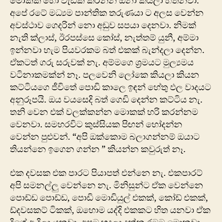
මොකක් හෝ වැඩක් කරන්න ඕනා කියලා හිතනවා.
අපේ රටේ මධ්‍යම පාන්තික තරුණයා ට අලස වෙන්න
අවස්ථාව ගෙදරින් නො අඩුව සපයා දෙනවා. නිමක්
නැති ක්ලාස්, ඊරපස්සෙ කෝස්, නැත්තම් යුනී, අම්මා
ඉන්නවා හැම පියවරකම බත් එකක් බැන්දලා දෙන්න.
ඒකටත් ගරු සරුවක් නැ. අම්මගෙ ශ්‍රමයට මුල්‍යමය
වටිනාකමක්න් නෑ. පලවෙනි ලෝකෙ කියලා කියන
කට්ටියගෙ ජීවිතේ පොඩි කාලෙ ඉඳන් හේතු ඵල වාදයට
අනුරූපයි. ඔය වයසෙදි බත් ගෙඩි දෙන්න කට්ටිය නැ.
තනි වෙන එක් වලක්කන්න මොකක් හරි කරන්නම
වෙනවා. සමහරවිට කුස්සියක පිඟන් හෝදන්න
වෙන්න පුළුවන්. “අපි ඔක්කොම බලාගන්නම් ඔයාට
තියන්නෙ ඉගෙන ගන්න ” කියන්න කවුරුත් නෑ.
එක දවසක එක පාරට පියාපත් එන්නෙ නැ. එකපාරට්
අපි සමනල්ලු වෙන්නෙ නැ. මිනිසුන්ට ඒක වෙන්නෙ
පොඩ්ඩ පොඩ්ඩ, පොඩි මොඩියුල් එකක්, කෝඩ් එකක්,
ඩ්දවසකට් ටිකක්, ඔහොම යද්දි එකකට හිත යනවා ඒක