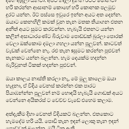
දිගේ ඇදිලා යනවා. අපට හදලා දුන්න රටට මොනවා
හරි කරන්න ආසානම් කොහේ හරි කොනක පලමුව
දුරට් යන්න. ඊට් පස්සෙ ඉවුරෙ ඉන්න අයට අත දෙන්න.
ඔයාට කෙනහිලි කමක් වුන තැන මතක තියාගන එතන
අනිත් අයට සුමට කරවන්න. හැබැයි එතනට යන්න
කලින් අසාධාරණේට බිරුවාම පොඩ්ඩක් බුරලා පොරක්
වෙලා ඔක්කොම දමලා ගහලා යන්න පුලුවන්. කාටවත්
වැඩක් වෙන්නෙ නැ. රළු තැන sසුමට කරන්න පුළුවන්
තැනකට යන්න බලන්න. හැම දෙයක්ම හදන්න
බැරිවුනත් ටිකක් හදන්න පුළුවන්.
ඔයා කාලය නාස්ති කරලා නැ, මේ මුලු කාලෙම ඔයා
හැදුනා, ඒ විදිය වෙනස් කරන්න එක පාරට
පියාඹන්න්න පුලුවන් නම් හොඳයි හැබැයි ගොඩක් අයට
වෙන්නෙ අයිකරස් ට වෙච්ච වැඩේ එහෙම කලාම.
අත්දැකීම දිහා වෙනත් විදියකට් බලන්න. එතකොට
හැමදේම හරි යයි. පොඩි තැන ඉඳන් ලොකු තැන ඉඳන්
පොඩ්ඩක් බලන්න. ඔයි ටික ඇති.