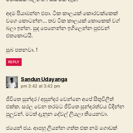
අදම පියාඹන්න එපා. ටික කාලයක් කොරවක්කෙක්
වගෙ කොටන්න… තව ටික කාලයක් කොකෙක් වග්
බලා ඉන්න. සුද පෙනෙන්න ඉගිලෙන්න පුළුවන්
එතකොටයි.
සුබ පතනවා. !
REPLY
says:
Sandun Udayanga
pm 3:42 at 3:42 pm
ජීවිතෙ සුන්දර / අසුන්දර වෙන්නෙ අපේ සිතුවිලිත්
එක්ක. සරල වෙන තරමට ජීවිතෙ සුන්දරත්වය විදින්න
පුලුවන්. මටත් දැනුන දේවල් ලියලා තියෙනවා.
ජයෙන් ජය. ආපහු ලියන්න ගත්ත එක නම් ගොඩක්