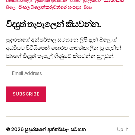
ශ්‍රී ලංකාව
රාජකීය විද්‍යාලය
ලියනගේ අමරකීර්ති
විරහව
සිංහල බ්ලොග්කරුවන්ගේ සංසදය
සිංහල
සිරස
විද්‍යුත් තැපෑලෙන් කියවන්න.
සුදාරකගේ අන්තර්ජාල සටහනෙ ලිපි දැන් බ්ලොග්
අඩවියට පිවිසීමෙන් තොරව යාවත්කාලීන වූ සැනින්
ඔබගේ විද්‍යුත් තැපැල් ගිණුමේ කියවන්න පුලුවන්.
Email
Address
SUBSCRIBE
© 2026
සුදාරකගේ අන්තර්ජාල සටහන
Up
↑