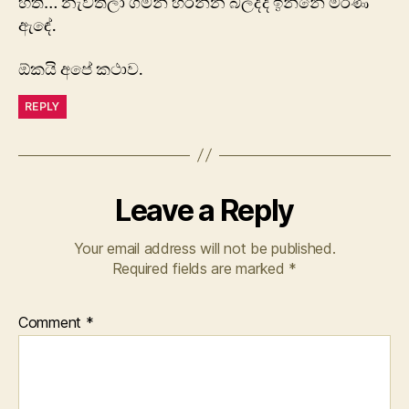
හති… නැවතිලා ගිමන් හරින්න බලද්දි ඉන්නේ මරණ
ඇඳේ.
ඕකයි අපේ කථාව.
REPLY
Leave a Reply
Your email address will not be published.
Required fields are marked
*
Comment
*