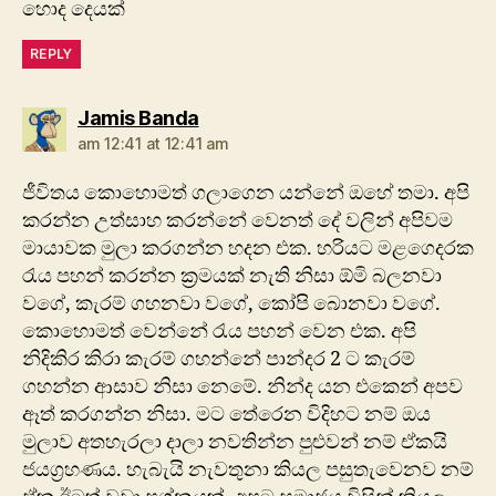
හොද දෙයක්
REPLY
says:
Jamis Banda
am 12:41 at 12:41 am
ජීවිතය කොහොමත් ගලාගෙන යන්නේ ඔහේ තමා. අපි
කරන්න උත්සාහ කරන්නේ වෙනත් දේ වලින් අපිවම
මායාවක මුලා කරගන්න හදන එක. හරියට මළගෙදරක
රැය පහන් කරන්න ක්‍රමයක් නැති නිසා ඕමි බලනවා
වගේ, කැරම් ගහනවා වගේ, කෝපි බොනවා වගේ.
කොහොමත් වෙන්නේ රැය පහන් වෙන එක. අපි
නිදිකිර කිරා කැරම් ගහන්නේ පාන්දර 2 ට කැරම්
ගහන්න ආසාව නිසා නෙමේ. නින්ද යන එකෙන් අපව
ඈත් කරගන්න නිසා. මට තේරෙන විදිහට නම් ඔය
මුලාව අතහැරලා දාලා නවතින්න පුළුවන් නම් ඒකයි
ජයග්‍රහණය. හැබැයි නැවතුනා කියල පසුතැවෙනව නම්