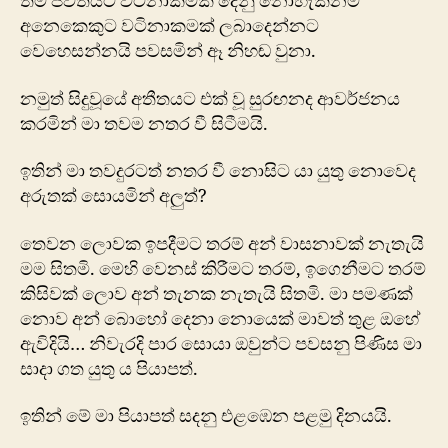
තම ජීවිතයට වටිනාකමක් දෙනු නොහැකිනම්
අනෙකෙකුට වටිනාකමක් ලබාදෙන්නට
වෙහෙසන්නයි පවසමින් ඈ නිහඬ වුනා.
නමුත් සිදුවූයේ අතීතයට එක් වූ සුරඟනද ආවර්ජනය
කරමින් මා තවම නතර වී සිටීමයි.
ඉතින් මා තවදුරටත් නතර වී නොසිට යා යුතු නොවෙද
අරුතක් සොයමින් අලුත්?
තෙවන ලොවක ඉපදීමට තරම් අන් වාසනාවක් නැතැයි
මම සිතමි. මෙහි වෙනස් කිරීමට තරම්, ඉගෙනීමට තරම්
කිසිවක් ලොව අන් තැනක නැතැයි සිතමි. මා පමණක්
නොව අන් බොහෝ දෙනා නොයෙක් මාවත් තුළ ඔහේ
ඇවිදියි… නිවැරදි පාර සොයා ඔවුන්ට පවසනු පිණිස මා
සාදා ගත යුතු ය පියාපත්.
ඉතින් මේ මා පියාපත් සදනු එළඹෙන පළමු දිනයයි.