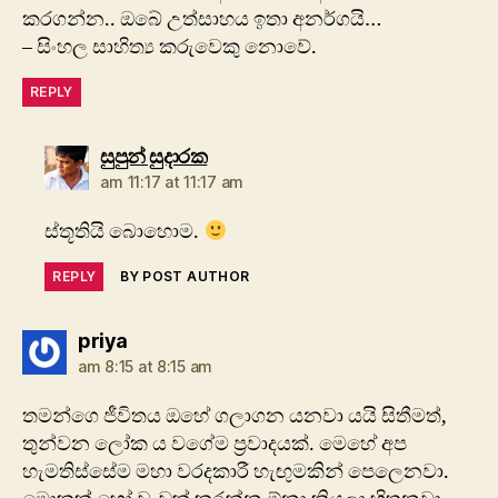
කරගන්න.. ඔබේ උත්සාහය ඉතා අනර්ගයි…
– සිංහල සාහිත්‍ය කරුවෙකු නොවේ.
REPLY
says:
සුපුන් සුදාරක
am 11:17 at 11:17 am
ස්තූතියි බොහොම.
REPLY
BY POST AUTHOR
says:
priya
am 8:15 at 8:15 am
තමන්ගෙ ජීවිතය ඔහේ ගලාගන යනවා යයි සිතීමත්,
තුන්වන ලෝක ය වගේම ප්‍රවාදයක්. මෙහේ අප
හැමතිස්සේම මහා වරදකාරී හැඟුමකින් පෙලෙනවා.