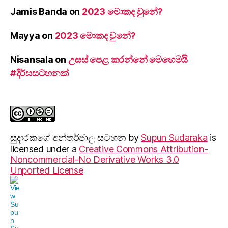
Jamis Banda
on
2023 මොකද වුනේ?
Mayya
on
2023 මොකද වුනේ?
Nisansala
on
උසස් පෙළ කරන්නේ මෙහෙමයි
#දීර්ඝසටහනක්
සුදාරක‍ගේ අන්තර්ජාල සටහන
by
Supun Sudaraka
is
licensed under a
Creative Commons Attribution-
Noncommercial-No Derivative Works 3.0
Unported License