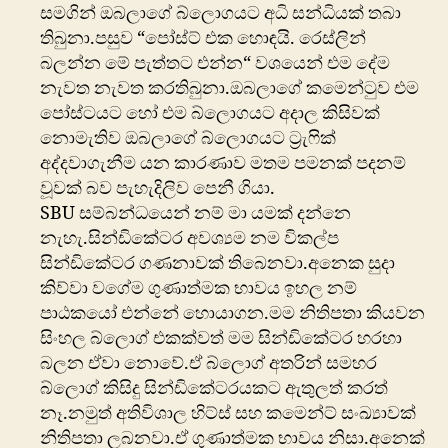
සමගින් ඔබලාගේ බ්ලොගයට අධි සන්ධියක් තබා
තිබුනා.පසුව “පෝස්ට් එක හොඳයි. රෙස්ලින්
බලන්න මේ පැත්තට එන්න“ වශයෙන් එම දේම
නැවත නැවත කරතිබුනා.ඔබලාගේ කමෙන්ටුව එම
පෝස්ටයට හෝ එම බ්ලොගයට අදාල කිසිවක්
නොමැතිව ඔබලාගේ බ්ලොගයට ට්‍රැෆික්
අද්දවාගැනීම යන කාරණාව මතම පමනක් පදනම්
වූවක් බව පැහැදිලිව පෙනී ගියා.
SBU සම්බන්ධයෙන් නම් මා යමක් දන්නෙ
නැහැ.සින්ඩිකේටර අවශ්‍යම නම විකල්ප
සින්ඩිකේටර ගණනාවක් තිබෙනවා.අනෙක සුදා
කිව්වා වගේම ගුණාත්මක භාවය ඉහල නම්
පාඨකයෝ එන්නේ හොයාගන.මම නිතිපතා කියවන
සිංහල බ්ලොග් එකක්වත් මම සින්ඩිකේටර හරහා
බලන ඒවා නොවේ.ඒ බ්ලොග් අතරින් සමහර
බ්ලොග් කිසිදු සින්ඩිකේටරයකට ඇතුලත් කරත්
නෑ.නමුත් අතිවිශාල හිට්ස් සහ කමෙන්ට් සංඛ්‍යාවක්
නිතිපතා ලබනවා.ඒ ගුණාත්මක භාවය නිසා.අනෙක්