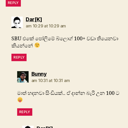
REPLY
says:
Dar[K]
am 10:29 at 10:29 am
SBU එකේ පෝලිමේ බ්ලොග් 100+ වඩා තියෙනවා
කියන්නේ
REPLY
says:
Bunny
am 10:31 at 10:31 am
මාත් හදනවා සිංඩියක්.. ඒ දාන්න බැරි උන 100 ට
REPLY