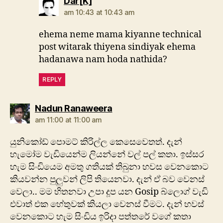
says:
Dar[K]
am 10:43 at 10:43 am
ehema neme mama kiyanne technical
post witarak thiyena sindiyak ehema
hadanawa nam hoda nathida?
REPLY
says:
Nadun Ranaweera
am 11:00 at 11:00 am
යුනිකෝඩ් පොමට් කිරිල්ල කෙසෙවෙතත්. දැන්
හැමෝම වැඩියෙන්ම ලියන්නේ වල් පල් කතා. ඉස්සර
හැම සිංඩියෙම අමතු ගතියක් තිබුනා හවස වෙනකොට
කියවන්න පුලුවන් ලිපි තියෙනවා. දැන් ඒ බව වෙනස්
වෙලා.. මම හිතනවා උපා දූප යන Gosip බ්ලොග් වැඩි
එවාත් එක හේතුවක් කියලා ‍වෙනස් වීමට. දැන් හවස්
වෙනකොට හැම සිංඩිය ඉරිදා පත්තරේ වගේ කතා