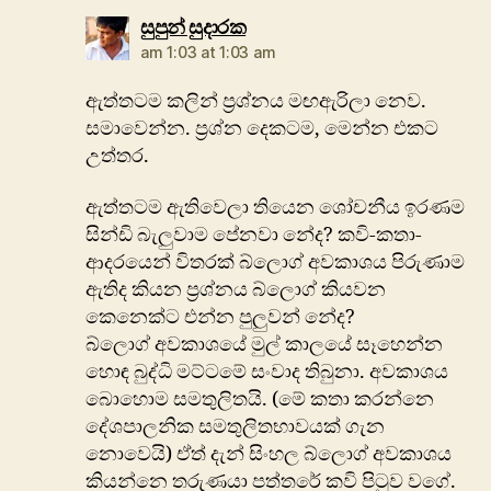
says:
සුපුන් සුදාරක
am 1:03 at 1:03 am
ඇත්තටම කලින් ප්‍රශ්නය මඟඇරිලා නෙව.
සමාවෙන්න. ප්‍රශ්න දෙකටම, මෙන්න එකට
උත්තර.
ඇත්තටම ඇතිවෙලා තියෙන ශෝචනීය ඉරණම
සින්ඩි බැලුවාම පේනවා නේද? කවි-කතා-
ආදරයෙන් විතරක් බ්ලොග් අවකාශය පිරුණාම
ඇතිද කියන ප්‍රශ්නය බ්ලොග් කියවන
කෙනෙක්ට එන්න පුලුවන් නේද?
බ්ලොග් අවකාශයේ මුල් කාලයේ සෑහෙන්න
හොඳ බුද්ධි මට්ටමේ සංවාද තිබුනා. අවකාශය
බොහොම සමතුලිතයි. (මේ කතා කරන්නෙ
දේශපාලනික සමතුලිතභාවයක් ගැන
නොවෙයි) ඒත් දැන් සිංහල බ්ලොග් අවකාශය
කියන්නෙ තරුණයා පත්තරේ කවි පිටුව වගේ.