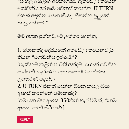
“සිංහල බ්ලොග් අවකාශයට ඇතිවෙලා තියෙන
ශෝචනීය ඉරණම වෙනස් කරන්න, U TURN
එකක් දෙන්න ඕනෙ කියල හිතන්න පුලුවන්
කාලයක් මේ.”
මම අහන ප්‍රශ්නවලට උත්තර දෙන්න,
1. මොකක්ද දෙයියනේ අත්වෙලා තියෙනවැයි
කියන “ශෝචනීය ඉරණම”?
[හැකිනම් කළින් පැවති අන්දම හා දැන් පවතින
ශෝචනීය ඉරණම ගැන සංසන්ධානත්මක
උදාහරණ දෙන්න]
2. U TURN එකක් දෙන්න ඕනෙ කියල ඔයා
අදහස් කරන්නේ මොකක්ද?
[මේ යන මඟ අංශක 360කින් හැර වීමක්, එනම්
ආපසු ගමන් කිරීමක්?]
REPLY