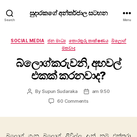
සුදාරකගේ අන්තර්ජාල සටහන
Search
Menu
Categories
SOCIAL MEDIA
ජන මාධ්‍ය
තොරතුරු තාක්ෂණය
බ්ලොග්
මතවාද
බ්ලොග්කරුවනි, අහවල්
එකක් කරනවාද?
By
Supun Sudaraka
am 9:50
Post
Post
author
date
on
60 Comments
බ්ලොග්කරුවනි,
අහවල්
එකක්
කරනවාද?
බ්ලොග් ගැන බ්ලොග් ලිවිල්ල දැන් නම් එක්තරා