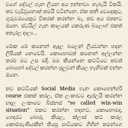
වගේ දේවල් ගැන ලියන අය ඉන්නවා. හැබැයි ටිකයි.
තව වැඩිවුනොත් තමයි වටින්නෙ. ඒක තනි වෙදෙකුට,
ගුරුවරයෙකුට විතරක් කරන්න බෑ. තව අය එතනට
ඕනෙ. ස්ටයිල් ගැන කාලයක් කෙරුණ බ්ලොග් එකත්
අතෑරල දාලා…
මේක මේ කනෙන් ඇදල බලෙන් ලියවන්න හදන
ලිපියක් නෙවෙයි. කොහොමත් කනෙන් අල්ලන්න
තරම් මට උස මදි. මම කියන්නෙ කට්ටියට තවත්
බොහෝ දේවල් කරන්න පුලුවන් කියල හැඟීමක් එන්න
ඕනෙ.
තව කට්ටියක් Social Media ගැන කොහෙන්හරි
course එකක් කරල, ඒක ලංකාවට ඇප්ලයි කරන්න
හදල ලංකාවෙ බිස්නස් “so called win-win
situation” එකට කරන්න හදනව. කොහොමද,
ගෙදරට බොරු කියල, ක්ලාස් කට් කරල
කොම්පැණියකින් තියපු පාටියකට ගිහින් තමන්ගෙ