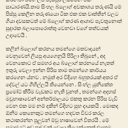
සාධාරණයි.තාම සිංහල බ්ලොග් අවකාශය තරුණයි මේ
පිස්සු කෙලින තරුණයො ටික එක එක වෘත්තීන් වලට
ගියා දවසකටත් මේ බ්ලොග් කරණ ආශාව පැවතුනොත්
සුදාරක බලාපොරොත්තු වෙනවා වගේ තත්වයක්
උදාවෙයි .
කලින් බ්ලොග් කරනය තමන්ගෙ මතවාදයන්
වෙනුවෙන් ලියපු අයගෙනුයි පිරිලා තිබුනේ , අද
වෙනකොට ඒ සමහර අය බ්ලොග් කරනයේ නැතත්
ඉතුරු වෙලා ඉන්න පිරිස තාම තමන්ගෙ කාර්යය
කරගෙන ය්නව . නමුත් අර විදිහෙ බහුතරයක් අතර ඒ
දේවල් යට ගිහිල්ලයි තියෙන්නෙ . සිංහ්ල යුනිකේත
ප්‍රමෝට් කිරීම වැඩකට නැති වුනත් , තමන්ගෙ අදහස්
මවුභාෂාවෙන් අන්තර්ජාලයට එකතු කරන පිරිස වැඩි
වෙන එක මම නම් දකින් විදිහට සුභ දායකයි . මොකද
ඕනිම කෙනෙකුට තමන්ගෙ හදවත විවර කරල
කථාකරන්න පුලුවන් ම්වු භාෂාවෙන් විතරයි . මේ
සමාජයට් අඩු පාඩුවක් වෙලා තියෙන්නෙත් එහෙම