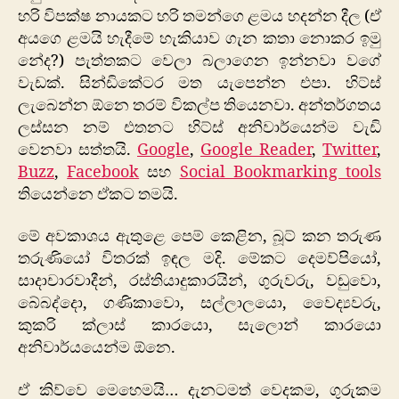
හරි විපක්ෂ නායකට හරි තමන්ගෙ ළමය හදන්න දීල (ඒ
අයගෙ ළමයි හැදීමේ හැකියාව ගැන කතා නොකර ඉමු
නේද?) පැත්තකට වෙලා බලාගෙන ඉන්නවා වගේ
වැඩක්. සින්ඩිකේටර මත යැපෙන්න එපා. හිට්ස්
ලැබෙන්න ඕනෙ තරම් විකල්ප තියෙනවා. අන්තර්ගතය
ලස්සන නම් එතනට හිට්ස් අනිවාර්යෙන්ම වැඩි
වෙනවා සත්තයි.
Google
,
Google Reader
,
Twitter
,
Buzz
,
Facebook
සහ
Social Bookmarking tools
තියෙන්නෙ ඒකට තමයි.
මේ අවකාශය ඇතුළෙ පෙම් කෙළින, බූට් කන තරුණ
තරුණියෝ විතරක් ඉඳල මදි. මේකට දෙමව්පියෝ,
සාදාචාරවාදීන්, රස්තියාදුකාරයින්, ගුරුවරු, වඩුවො,
බේබද්දො, ගණිකාවො, සල්ලාලයො, වෛද්‍යවරු,
කුකරි ක්ලාස් කාරයො, සැලොන් කාරයො
අනිවාර්යයෙන්ම ඕනෙ.
ඒ කිව්වෙ මෙහෙමයි… දැනටමත් වෙදකම, ගුරුකම