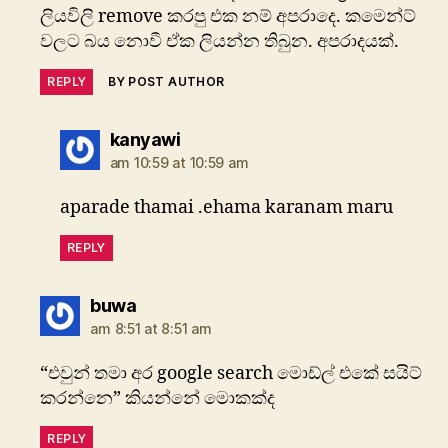
ලියවිලි remove කරපු එක නම් අපරාදෙ. කමෙන්ට්
වලට බය නොවී ඒක ලියන්න තිබුන. අපරාදයක්.
REPLY
BY POST AUTHOR
says:
kanyawi
am 10:59 at 10:59 am
aparade thamai .ehama karanam maru
REPLY
says:
buwa
am 8:51 at 8:51 am
“එවුන් තමා අර google search මොඩ්ල් එකේ සයිට්
කරන්නෙ” කියන්නේ මොකක්ද
REPLY