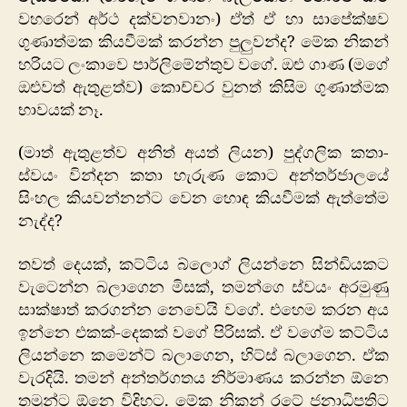
වහරෙන් අර්ථ දක්වනවානං) ඒත් ඒ හා සාපේක්ෂව
ගුණාත්මක කියවීමක් කරන්න පුලුවන්ද? මේක නිකන්
හරියට ලංකාවෙ පාර්ලිමේන්තුව වගේ. ඔළු ගාණ (මගේ
ඔළුවත් ඇතුළත්ව) කොච්චර වුනත් කිසිම ගුණාත්මක
භාවයක් නෑ.
(මාත් ඇතුළත්ව අනිත් අයත් ලියන) පුද්ගලික කතා-
ස්වයං වින්දන කතා හැරුණ කොට අන්තර්ජාලයේ
සිංහල කියවන්නන්ට වෙන හොඳ කියවීමක් ඇත්තේම
නැද්ද?
තවත් දෙයක්, කට්ටිය බ්ලොග් ලියන්නෙ සින්ඩියකට
වැටෙන්න බලාගෙන මිසක්, තමන්ගෙ ස්වයං අරමුණු
සාක්ෂාත් කරගන්න නෙවෙයි වගේ. එහෙම කරන අය
ඉන්නෙ එකක්-දෙකක් වගේ පිරිසක්. ඒ වගේම කට්ටිය
ලියන්නෙ කමෙන්ට් බලාගෙන, හිට්ස් බලාගෙන. ඒක
වැරදියි. තමන් අන්තර්ගතය නිර්මාණය කරන්න ඕනෙ
තමුන්ට ඕනෙ විදිහට. මේක නිකන් රටේ ජනාධිපතිට