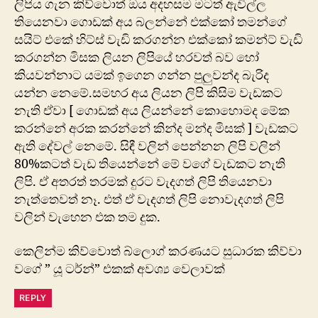
ලිපිය ගැන කිව්වොත් ඔය අදහසම මටත් ඇවිල්ල
තියෙනවා ගොඩක් අය බලන්නේ එක්කෝ තමන්ගේ
සයිට් එකේ හිට්ස් වැඩි කරගන්න එක්කෝ කමන්ට් වැඩි
කරගන්න මිසක ලියන ලිපියේ හරවත් බව හෝ
කියවන්නාට යමක් ඉගෙන ගන්න පුලුවන්ද බැරිද
යන්න නෙමේ.සමහර අය ලියන ලිපි කිසිම වැඩකට
නැති ඒවා [ ගොඩක් අය ලියන්නේ කොහොමද මේක
කරන්නේ අරක කරන්නේ කින්ද මන්ද මිසක් ] වැඩකට
ඇති දේවල් නෙමේ. සිඳී වලින් පෙන්නන ලිපි වලින්
80%කටත් වැඩ තියෙන්නේ මේ වගේ වැඩකට නැති
ලිපි. ඒ අතරත් තරමක් දුරට වැදගත් ලිපි තියෙනවා
නැත්තෙවත් නෑ. එත් ඒ වැදගත් ලිපි නොවැදගත් ලිපි
වලින් වැහෙන එක තම දුක.
කෙලින්ම කිව්වොත් බ්ලොග් කරණයට සුධාරක කිව්වා
වගේ ” යූ ටර්න්” එකක් අවශ්‍ය වෙලාවක්
REPLY