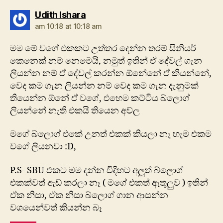
says:
Udith Ishara
am 10:18 at 10:18 am
මම මේ වගේ එකකට උත්තර දෙන්න තරම් සිනියර්
කෙනෙක් නම් නෙමෙයි, නමුත් ඉතින් ඒ දේවල් ගැන
ලියන්න නම් ඒ දේවල් කරන්න ඕනේනේ ඒ කියන්නේ,
වෙද කම ගැන ලියන්න නම් වෙද කම ගැන දැනුමක්
තියෙන්න ඕනේ ඒ වගේ, එහෙම කට්ටිය බ්ලොග්
ලියන්නේ නැති එකයි තියෙන අව්ල
මගේ බ්ලොග් එකේ උනත් එකක් කියලා නෑ හැම එකම
වගේ ලියනවා :D,
P.S- SBU එකට මම දන්න විදිහට අලුත් බ්ලොග්
එකක්වත් ඇඩ් කරලා නෑ ( මගේ එකත් ඇතුලුව ) ඉතින්
ඒක නිසා, ඒක නිසා බ්ලොග් ගාන ආසන්න
වශයෙන්වත් කියන්න බෑ