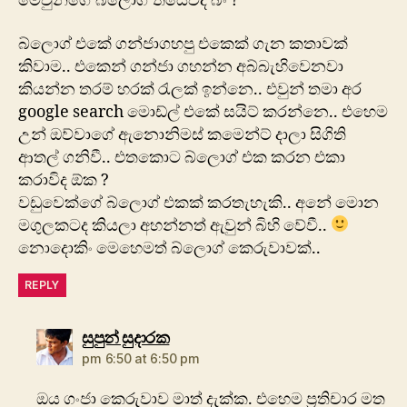
මෙවුන්ගේ බ්ලොග් තියෙවිද බං ?
බ්ලොග් එකේ ගන්ජාගහපු එකෙක් ගැන කතාවක්
කිවාම.. එකෙන් ගන්ජා ගහන්න අබ්බැහිවෙනවා
කියන්න තරම් හරක් රැලක් ඉන්නෙ.. එවුන් තමා අර
google search මොඩ්ල් එකේ සයිට් කරන්නෙ.. එහෙම
උන් ඔව්වාගේ ඇනොනිමස් කමෙන්ට් දාලා සිගිති
ආතල් ගනිවී.. එතකොට බ්ලොග් එක කරන එකා
කරාවිද ඕක ?
වඩුවෙක්ගේ බ්ලොග් එකක් කරතැහැකි.. අනේ මොන
මගුලකටද කියලා අහන්නත් ඇවුන් බිහි වේවී..
නොදොකිං මෙහෙමත් බ්ලොග් කෙරුවාවක්..
REPLY
says:
සුපුන් සුදාරක
pm 6:50 at 6:50 pm
ඔය ගංජා කෙරුවාව මාත් දැක්ක. එහෙම ප්‍රතිචාර මත