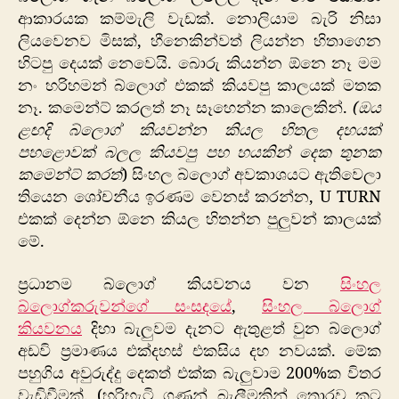
ආකාරයක කම්මැලි වැඩක්. නොලියාම බැරි නිසා
ලියවෙනව මිසක්, හීනෙකින්වත් ලියන්න හිතාගෙන
හිටපු දෙයක් නෙවෙයි. බොරු කියන්න ඕනෙ නෑ මම
නං හරිහමන් බ්ලොග් එකක් කියවපු කාලයක් මතක
නෑ. කමෙන්ට් කරලත් නෑ සෑහෙන්න කාලෙකින්.
(ඔය
ළඟදි බ්ලොග් කියවන්න කියල හිතල දහයක්
පහ‍ළොවක් බලල කියවපු පහ හයකින් දෙක තුනක
කමෙන්ට් කරත්
) සිංහල බ්ලොග් අවකාශයට ඇතිවෙලා
තියෙන ශෝචනීය ඉරණම වෙනස් කරන්න, U TURN
එකක් දෙන්න ඕනෙ කියල හිතන්න පුලුවන් කාලයක්
මේ.
ප්‍රධානම බ්ලොග් කියවනය වන
සිංහල
බ්ලොග්කරුවන්ගේ සංසදයේ
,
​සිංහල බ්ලොග්
කියවනය
දිහා බැලුවම දැනට ඇතුළත් වුන බ්ලොග්
අඩවි ප්‍රමාණය එක්දහස් එකසිය දහ නවයක්. මේක
පහුගිය අවුරුද්දු දෙකත් එක්ක බැලුවාම 200%ක විතර
වැඩිවීමක්. (හරිහැටි ගණන් බැලීමකින් තොරව කට