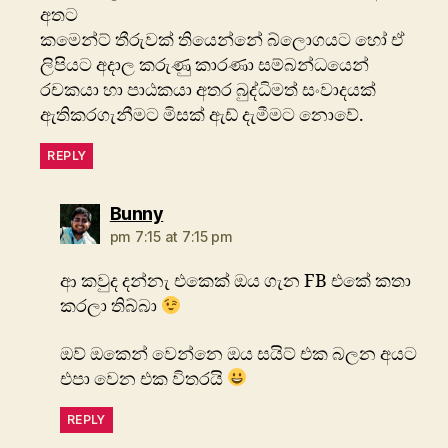
අතට
කමෙන්ට් තීරුවක් තියෙන්නේ බ්ලොගයට හෝ ඒ
ලිපියට අදාල කරුණු කාරණා සම්බන්ධයෙන්
රචකයා හා පාඨකයා අතර බුද්ධිමත් සංවාදයක්
ඇතිකරගැනීමට මිසක් ඇඩ් දැමීමට නොවේ.
REPLY
says:
Bunny
pm 7:15 at 7:15 pm
ආ කවුද දන්නැ එකෙක් ඔය ගැන FB එකේ කතා
කරලා තිබ්බා
ඔව් ඔකෙන් වෙන්නෙ ඔය සයිට් එක බලන අයට
එපා වෙන එක විතරයි
REPLY