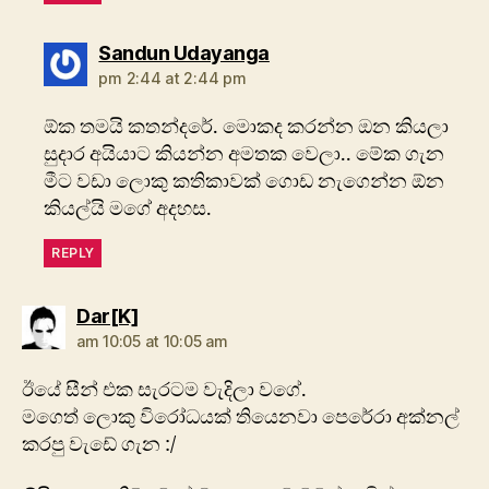
says:
Sandun Udayanga
pm 2:44 at 2:44 pm
ඕක තමයි කතන්දරේ. මොකද කරන්න ඔන කියලා
සුදාර අයියාට කියන්න අමතක වෙලා.. මේක ගැන
මීට වඩා ලොකු කතිකාවක් ගොඩ නැගෙන්න ඕන
කියල්යි මගේ අදහස.
REPLY
says:
Dar[K]
am 10:05 at 10:05 am
ඊයේ සීන් එක සැරටම වැදිලා වගේ.
මගෙත් ලොකු විරෝධයක් තියෙනවා පෙරේරා අක්නල්
කරපු වැඩේ ගැන :/