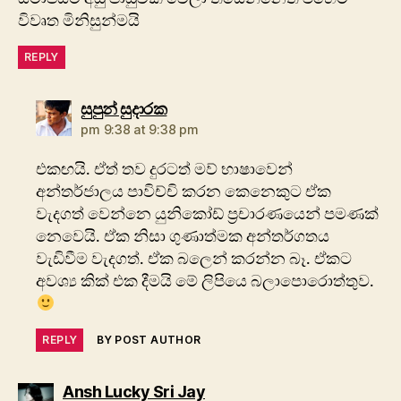
විවෘත මිනිසුන්මයි
REPLY
says:
සුපුන් සුදාරක
pm 9:38 at 9:38 pm
එකඟයි. ඒත් තව දුරටත් මව් භාෂාවෙන්
අන්තර්ජාලය පාවිච්චි කරන කෙනෙකුට ඒක
වැදගත් වෙන්නෙ යුනිකෝඩ් ප්‍රචාරණයෙන් පමණක්
නෙවෙයි. ඒක නිසා ගුණාත්මක අන්තර්ගතය
වැඩිවීම වැදගත්. ඒක බලෙන් කරන්න බෑ. ඒකට
අවශ්‍ය කික් එක දීමයි මේ ලිපියෙ බලාපොරොත්තුව.
REPLY
BY POST AUTHOR
says:
Ansh Lucky Sri Jay