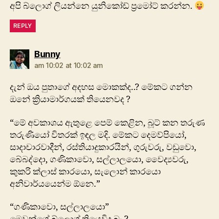
අපි බ්ලොග් ලියන්නෙ යුනිකෝඩ් ප්‍රමෝට් කරන්න.
REPLY
says:
Bunny
am 10:02 at 10:02 am
දැන් ඔය පුතාගේ අදහස මොකක්ද..? මේකට ගන්න
ඔනේ ක්‍රියාමාර්ගයක් තියෙනවද ?
“මේ අවකාශය ඇතුළෙ පෙම් කෙළින, බූට් කන තරුණ
තරුණියෝ විතරක් ඉඳල මදි. මේකට දෙමව්පියෝ,
සාදාචාරවාදීන්, රස්තියාදුකාරයින්, ගුරුවරු, වඩුවො,
බේබද්දො, ගණිකාවො, සල්ලාලයො, වෛද්‍යවරු,
කුකරි ක්ලාස් කාරයො, සැලොන් කාරයො
අනිවාර්යයෙන්ම ඕනෙ.”
“ගණිකාවො, සල්ලාලයො”