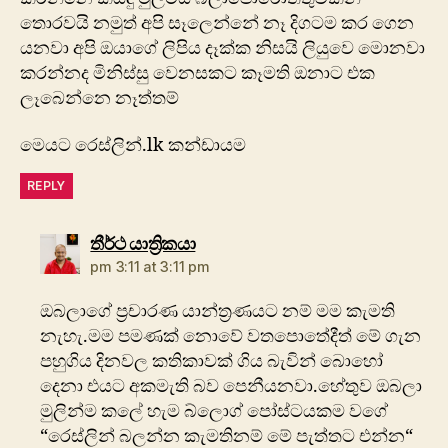
තොරවයි නමුත් අපි සෑලෙන්නේ නෑ දිගටම කර ගෙන
යනවා අපි ඔයාගේ ලිපිය දෑක්ක නිසයි ලියුවෙ මොනවා
කරන්නද මිනිස්සු වෙනසකට කෑමති ඔනාට එක
ලෑබෙන්නෙ නෑත්තම්
මෙයට රෙස්ලින්.lk කන්ඩායම
REPLY
says:
තීර්ථ යාත්‍රිකයා
pm 3:11 at 3:11 pm
ඔබලාගේ ප්‍රචාරණ යාන්ත්‍රණයට නම් මම කැමති
නැහැ.මම පමණක් නොවේ වතපොතේදීත් මේ ගැන
පහුගිය දිනවල කතිකාවක් ගිය බැවින් බොහෝ
දෙනා එයට අකමැති බව පෙනීයනවා.හේතුව ඔබලා
මුලින්ම කලේ හැම බ්ලොග් පෝස්ටයකම වගේ
“රෙස්ලින් බලන්න කැමතිනම් මේ පැත්තට එන්න“