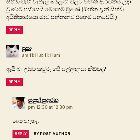
සින්ඩි වැහි වැහැල බ්ලොග් වලට විවෘත ආර්ථිකය උදා
වුණාට පස්සෙයි මෙහෙම වුණේ (ඔන්න දැන් සින්ඩි
අයිතිකාරයො මාව පන්නනව එහෙම නෙවෙයි )
REPLY
says:
පූසා
am 11:11 at 11:11 am
ඇයි බං උඹට කවුරු හරි සල්ලාලයා කිව්වද?
REPLY
says:
සුපුන් සුදාරක
pm 12:30 at 12:30 pm
තාම නැහැ.
REPLY
BY POST AUTHOR