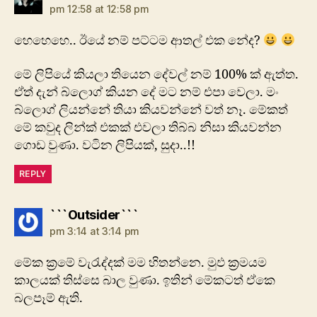
pm 12:58 at 12:58 pm
හෙහෙහෙ.. ඊයේ නම් පට්ටම ආතල් එක නේද?
මේ ලිපියේ කියලා තියෙන දේවල් නම් 100% ක් ඇත්ත.
ඒත් දැන් බ්ලොග් කියන දේ මට නම් එපා වෙලා. මං
බ්ලොග් ලියන්නේ තියා කියවන්නේ වත් නෑ. මේකත්
මේ කවුද ලින්ක් එකක් එවලා තිබ්බ නිසා කියවන්න
ගොඩ වුණා. වටින ලිපියක්, සුදා..!!
REPLY
says:
```Outsider```
pm 3:14 at 3:14 pm
මේක ක්‍රමේ වැරැද්දක් මම හිතන්නෙ. මුඵ ක්‍රමයම
කාලයක් තිස්සෙ බාල වුණා. ඉතින් මේකටත් ඒකෙ
බලපෑම් ඇති.