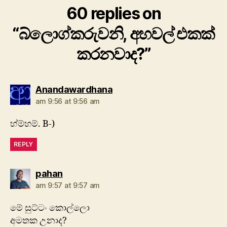
60 replies on
“බ්ලොග්කරුවනි, අහවල් එකක්
කරනවාද?”
says:
Anandawardhana
am 9:56 at 9:56 am
හ්ම්හම්. B-)
REPLY
says:
pahan
am 9:57 at 9:57 am
මේ සුට්ටං කොල්ලො
අමතක උනාද?