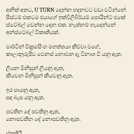
අනික් අතට, U TURN දෙන්න හදනවට වඩා වටින්නේ
සිස්ටම් එකටම එයාගේ ඉක්විලිබිර්යම් පොයින්ට් එකේ
ස්ටේබ්ල් වෙන්න දෙන එක. නැත්නම් හැදෙන්නේ
අන්ස්ටේබල් විකෘතියක්.
මාර්ටින් වික්‍රමසිංහ මහත්තයා කිව්වා වගේ,
කාලානූරූපිව වෙනස් නොවන දෑ විනාශ වී යනු ඇත.
ලියන මිනිසුන් ලියනු ඇත,
කියවන මිනිසුන් කියවනු ඇත.
ඉර පායනු ඇත,
සඳ බැස යනු ඇත.
පවතින දේ පවතිනු ඇත,
නොපවතින දේ නොපවතිනු ඇත.
ස්තූතියි.