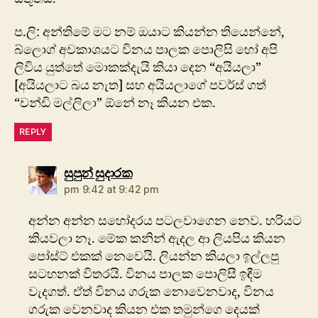
ප.ලි: අන්තිමේ මට නම් ඔයාට කියන්න තියෙන්නේ,
බ්ලොග් අවකාශයට විනය පාලක පොලිසි හෝ අපි
ලිවිය යුත්තේ මොකක්දැයි කියා දෙන “අයියලා”
[අයියලාට බය නැත] සහ අයියලාගේ පවර්ස් ගත්
“චන්ඩි මල්ලිලා” ඕනේ නෑ කියන එක.
REPLY
says:
සුපුන් සුදාරක
pm 9:42 at 9:42 pm
අන්න අන්න සහෝදරය පටලවාගෙන නෙව. හරියට
කියවලා නෑ. මේක කනින් ඇදල ආ ලියපිය කියන
පෝස්ට් එකක් නෙවෙයි. ලියන්න කියලා ඉල්ලපු
සටහනක් විතරයි. විනය පාලක පොලිසී ඉඳීම
වැදගත්. ඒත් විනය ගරුක නොවෙනවාද, විනය
ගරුක වෙනවාද කියන එක තමුන්ගෙ දෙයක්