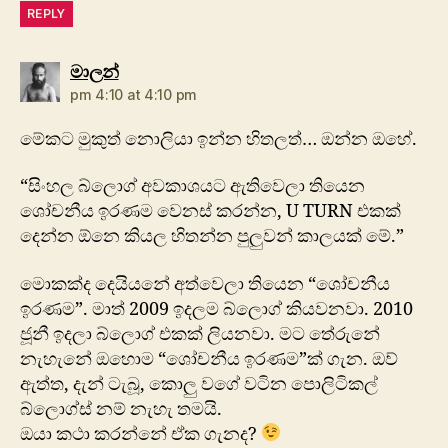
REPLY
says:
මාලන්
pm 4:10 at 4:10 pm
මේකට මුකුත් නොලියා ඉන්න හිතලත්… ඔන්න ඔහේ.
“සිංහල බ්ලොග් අවකාශයට ඇතිවෙලා තියෙන
ශෝචනීය ඉරණම වෙනස් කරන්න, U TURN එකක්
දෙන්න ඕනෙ කියල හිතන්න පුලුවන් කාලයක් මේ.”
මොකක්ද දෙයියනේ අත්වෙලා තියෙන “ශෝචනීය
ඉරණම”. මාත් 2009 ඉදලම බ්ලොග් කියවනවා. 2010
ජූනී ඉදලා බ්ලොග් එකක් ලියනවා. මට තේරුනේ
නැහැනේ ඔහොම “ශෝචනීය ඉරණම”ක් ගැන. ඔව්
ඇත්ත, දැන් ටැබූ, කොලු වගේ වටින පොලිටිකල්
බ්ලොග්ස් නම් නැහැ තමයි.
ඔයා කථා කරන්නේ ඒක ගැනද?