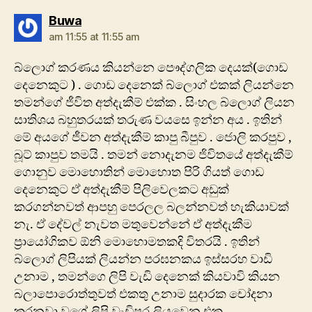
says:
Buwa
am 11:55 at 11:55 am
බ්ලොග් කරණය කියන්නෙ පෞද්ගලික දෙයක්(ගොඩ
දෙනෙකුට ) . ගොඩ දෙනෙක් බ්ලොග් එකක් ලියන්නෙ
තමන්ගේ ජීවිත අත්දැකීම් එක්ක . සිංහල බ්ලොග් ලියන
සාතිශය බහුතරයක් තරුණ වයසෙ ඉන්න අය . ඉතින්
මේ අයගේ ජීවන අත්දැකීම් කාපු බීපුව . ජොලි කරපුව ,
බූට් කාපුව තමයි . තමන් නොදැනම ජිවිතයේ අත්දැකීම්
ගොනුව මොහොතින් මොහොත පිරි ගියත් ගොඩ
දෙනෙකුට ඒ අත්දැකීම් පිලිවෙලකට අඩුක්
කරගන්නවත් ආපහු පෙරලල බලන්නවත් හැකියාවක්
නැ. ඒ දේවල් නැවත මතුවෙන්නේ ඒ අත්දැකීම
ප්‍රායෝගිකව ඕනි මොහොමතකදි විතරයි . ඉතින්
බ්ලොග් ලිපියක් ලියන්න පරඝනකය ඉස්සරහ වාඩි
උනාම , තමන්ගෙ ලිපි වැඩි දෙනෙක් කියවාවි කියන
බලාපොරොත්තුවත් එකතු උනාම සුදාරක චෝදනා
කරනවා වගේ ලිපි වැඩිපුර ලියවෙන එක