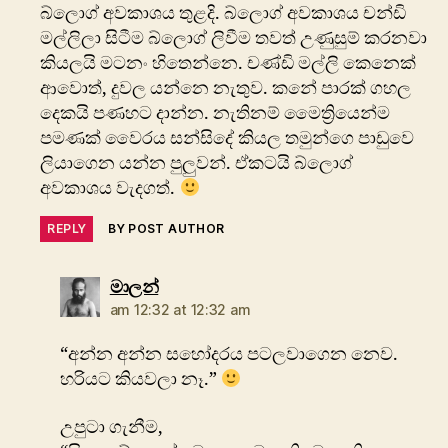
බ්ලොග් අවකාශය තුළදි. බ්ලොග් අවකාශය චන්ඩි
මල්ලිලා සිටීම බ්ලොග් ලිවීම තවත් උණුසුම් කරනවා
කියලයි මටනං හිතෙන්නෙ. චණ්ඩි මල්ලි කෙනෙක්
ආවොත්, දුවල යන්නෙ නැතුව. කනේ පාරක් ගහල
දෙකයි පණහට දාන්න. නැතිනම් මෛත්‍රියෙන්ම
පමණක් වෛරය සන්සිදේ කියල තමුන්ගෙ පාඩුවෙ
ලියාගෙන යන්න පුලුවන්. ඒකටයි බ්ලොග්
අවකාශය වැදගත්.
REPLY
BY POST AUTHOR
says:
මාලන්
am 12:32 at 12:32 am
“අන්න අන්න සහෝදරය පටලවාගෙන නෙව.
හරියට කියවලා නෑ.”
උපුටා ගැනීම,