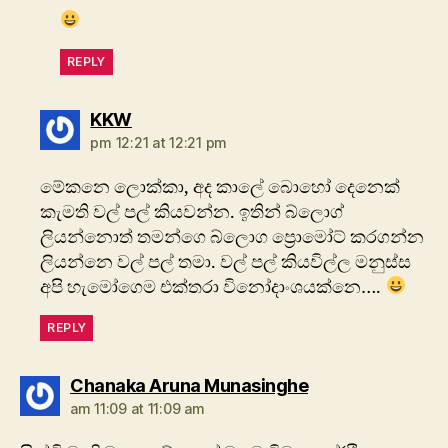
REPLY
says:
KKW
pm 12:21 at 12:21 pm
මේකනෙ ලොක්කා, අද කාලේ බොහෝ දෙනෙක්
කැමති වල් පල් කියවන්න. ඉතින් බ්ලොග්
ලියන්නොත් තමන්ගෙ බ්ලොග ප්‍රොමෝට් කරගන්න
ලියන්නෙ වල් පල් තමා. වල් පල් කියවිල්ල මනුස්ස
අපි හැමෝගෙම එක්තරා විනෝදාංශයක්නෙ….
REPLY
says:
Chanaka Aruna Munasinghe
am 11:09 at 11:09 am