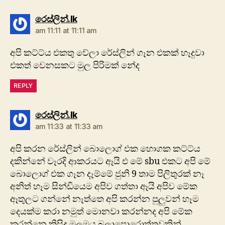
says:
රෙස්ලින්.lk
am 11:11 at 11:11 am
අපි කට්ට්ය එකතු වේලා රේස්ලින් ගෑන එකක් හෑදුවා
එකත් වෙනසකට මුල පිරිමක් නේද
REPLY
says:
රෙස්ලින්.lk
am 11:33 at 11:33 am
අපි කරන රේස්ලින් බොලොග් එක හොගක කට්ට්ය
දකින්නේ වෑරදි ආකරයට ඈයි එ මේ sbu එකට අපි මේ
බොලොග් එක ගෑන දෑම්මේ ජුනි 9 තාම පිලිතුරක් නෑ
අනිත් හෑම සින්ඩියෙම අපිව ගත්තා ඈයි අපිව මේක
ඈතුලට ගන්නේ නෑත්තෙ අපි කරන්න පුලුවන් හෑම
දෙයක්ම කරා නමුත් මොනවා කරන්නද අපි මේක
කරන්නෙ කිසිදු මුලමය බලාපොරොත්තුවකින්