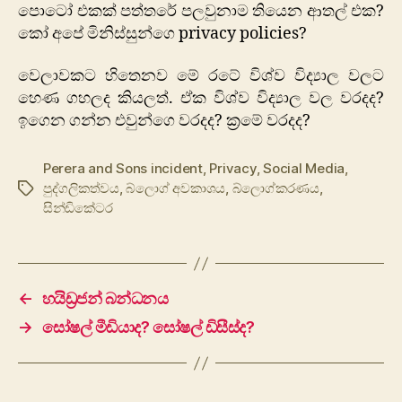
පොටෝ එකක් පත්තරේ පලවුනාම තියෙන ආතල් එක?
කෝ අපේ මිනිස්සුන්ගෙ privacy policies?
වෙලාවකට හිතෙනව මේ රටේ විශ්ව විද්‍යාල වලට
හෙණ ගහලද කියලත්. ඒක විශ්ව විද්‍යාල වල වරදද?
ඉගෙන ගන්න එවුන්ගෙ වරදද? ක්‍රමේ වරදද?
Perera and Sons incident
,
Privacy
,
Social Media
,
පුද්ගලිකත්වය
,
බ්ලොග් අවකාශය
,
බ්ලොග්කරණය
,
Tags
සින්ඩිකේටර
←
හයිඩ්‍රජන් බන්ධනය
→
සෝෂල් මීඩියාද? සෝෂල් ඩිසීස්ද?