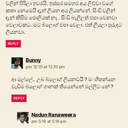
වලින් පිරිලා ඉවරයි. ඉස්සර සමහර අය ලිව්වා වගේ
කතා නෙමෙයි දැන් ලියන අය ලියන්නේ. සිංඩි වලින්
දැන් කිසිම ජොලියක් නෑ . සිංඩි බැලිලත් එපා වෙනවා
වෙලාවකට. මට බ්ලොග් එපා වෙලා. එත් ලියලා පුරුදට
ලියනවා.
REPLY
says:
Bunny
pm 12:10 at 12:10 pm
ආ මල්ලේ.. උබ බ්ලොග් ලියනවයි ? මං හිතන්නෙ
වැඩිම බ්ලොග් ගානක් තියෙන්නේ මල්ලිට නේ ?
REPLY
says:
Nadun Ranaweera
pm 5:16 at 5:16 pm