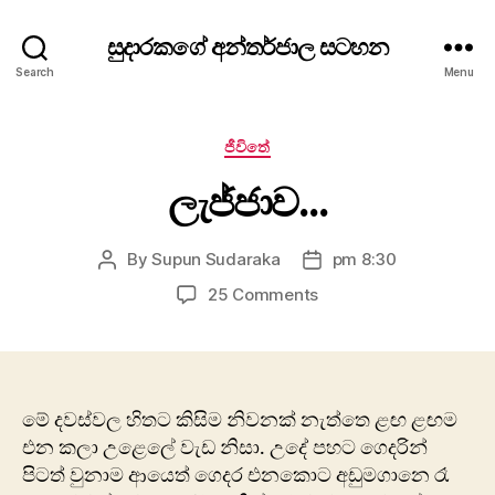
සුදාරකගේ අන්තර්ජාල සටහන
Search
Menu
Categories
ජීවිතේ
ලැජ්ජාව…
By
Supun Sudaraka
pm 8:30
Post
Post
author
date
on
25 Comments
ලැජ්ජාව…
මේ දවස්වල හිතට කිසිම නිවනක් නැත්තෙ ළඟ ළඟම
එන කලා උළෙලේ වැඩ නිසා. උදේ පහට ගෙදරින්
පිටත් වුනාම ආයෙත් ගෙදර එනකොට අඩුමගානෙ රෑ