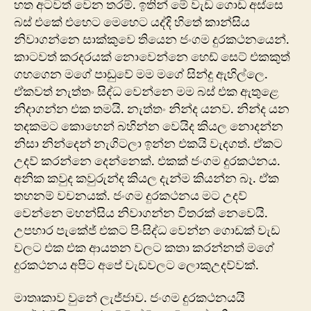
හත අටවත් වෙන තරම්. ඉතින් මේ වැඩ ගොඩ අස්සෙ
බස් එකේ එහෙට මෙහෙට යද්දි හිතේ කාන්සිය
නිවාගන්නෙ සාක්කුවෙ තියෙන ජංගම දුරකථනයෙන්.
කාටවත් කරදරයක් නොවෙන්නෙ හෙඩ් සෙට් එකකුත්
ගහගෙන ම‍ගේ පාඩුවේ මම මගේ ‍සින්දු ඇහිල්ලෙ.
ඒකවත් නැත්තං සිද්ධ වෙන්නෙ මම බස් එක ඇතුළෙ
නිදාගන්න එක තමයි. නැත්තං නින්ද යනව. නින්ද යන
තදකමට කොහෙන් බහින්න වෙයිද කියල නොදන්න
නිසා නින්දෙන් නැගිටලා ඉන්න එකයි වැදගත්. ඒකට
උදව් කරන්නෙ දෙන්නෙක්. එකක් ජංගම දුරකථනය.
අනික කවුද කවුරුන්ද කියල දැන්ම කියන්න බෑ. ඒක
තහනම් වචනයක්. ජංගම දුරකථනය මට උදව්
වෙන්නෙ මහන්සිය නිවාගන්න විතරක් නෙවෙයි.
උපහාර පැකේජ් එකට පිංසිද්ධ වෙන්න ගොඩක් වැඩ
වලට එක එක ආයතන වලට කතා කරන්නත් මගේ
දුරකථනය අපිට අපේ වැඩවලට ලොකුඋදව්වක්.
මාතෘකාව ‍වුනේ ලැජ්ජාව. ජංගම දුරකථනයයි