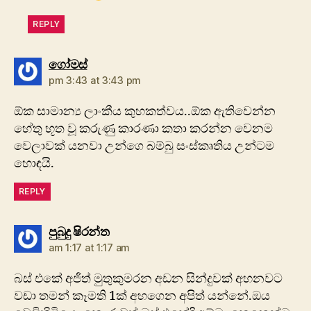
REPLY
says:
ගෝමස්
pm 3:43 at 3:43 pm
ඕක සාමාන්‍ය ලාංකීය කුහකත්වය..ඕක ඇතිවෙන්න
හේතු භූත වූ කරුණු කාරණා කතා කරන්න වෙනම
වෙලාවක් යනවා උන්ගෙ බම්බු සංස්කෘතිය උන්ටම
හොඳයි.
REPLY
says:
පුබුදු ෂිරන්ත
am 1:17 at 1:17 am
බස් එකේ අජිත් මුතුකුමරන අඩන සින්දුවක් අහනවට
වඩා තමන් කෑමති 1ක් අහගෙන අපිත් යන්නේ.ඔය