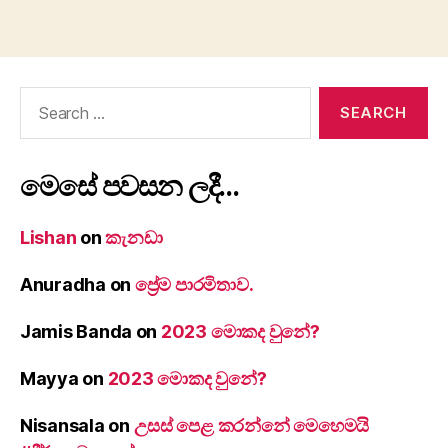
Search
for:
මෙසේ පවසන ලදී…
Lishan
on
කැනඩා
Anuradha
on
ප්‍රේම පාරමිතාව.
Jamis Banda
on
2023 මොකද වුනේ?
Mayya
on
2023 මොකද වුනේ?
Nisansala
on
උසස් පෙළ කරන්නේ මෙහෙමයි