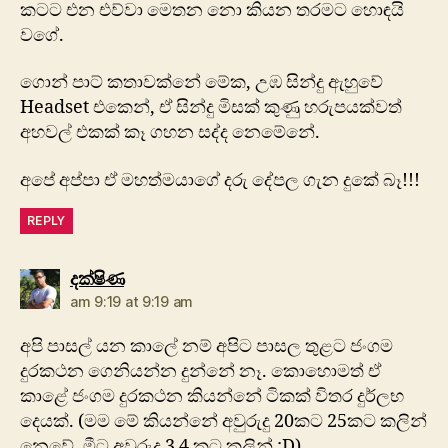
කටට එන එව්වා මෙතන නො කියන තරමට හොඳයි
වගේ.
ගොන් පාට් කතාවක්නේ මේක, උඹ සින්දු ඇහුවේ
Headset එකෙන්, ඒ සින්දු මිසක් කුණු හරුපයක්වත්
අහවල් එකක් කෑ ගහන සද්ද නෙමේනේ.
අපේ අප්පා ඒ මහත්මයාගේ දරු දේපල ගැන දුකේ බෑ!!!
REPLY
says:
දක්ෂිණ
am 9:19 at 9:19 am
අපි පාසල් යන කාලේ නම් අපිට පාසල තුළට ජංගම
දුරකථන ගෙනියන්න දුන්නේ නෑ. කොහොමත් ඒ
කාළේ ජංගම දුරකථන කියන්නේ ටිකක් විතර දුර්ලභ
දෙයක්. (මම මේ කියන්නේ අවුරුදු 20කට 25කට කලින්
නෙවේ. මීට අවුරුදු 3 4 කට කලින් :D).