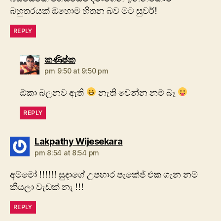
බහුතරයක් ඔහොම හිතන බව මට සුවර්!
REPLY
says:
කණිෂ්ක
pm 9:50 at 9:50 pm
ඕකා බලනව ඇති
නැති වෙන්න නම් බෑ
REPLY
says:
Lakpathy Wijesekara
pm 8:54 at 8:54 pm
අ‍ම්මෝ !!!!!! සුදාගේ උපහාර පැකේජ් එක ගැන නම්
කියලා වැඩක් නැ !!!
REPLY