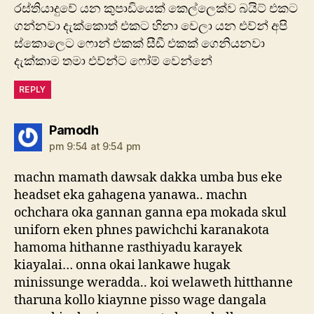
රස්තියාදුවේ යන කුපාඩියෙක් කෙල්ලෙක්ව බයිට් එකට
ගන්නවා දැක්කොත් එකට හිනා වෙලා යන එව්න් අපි
ස්කොලෙට ෆොන් එකක් සීඩී එකක් ගෙනියනවා
දැක්කාම තමා එව්න්ට ෆෝම් වෙන්නේ
REPLY
says:
Pamodh
pm 9:54 at 9:54 pm
machn mamath dawsak dakka umba bus eke
headset eka gahagena yanawa.. machn
ochchara oka gannan ganna epa mokada skul
uniforn eken phnes pawichchi karanakota
hamoma hithanne rasthiyadu karayek
kiayalai… onna okai lankawe hugak
minissunge weradda.. koi welaweth hitthanne
tharuna kollo kiaynne pisso wage dangala