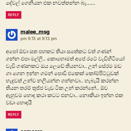
දේවල් ගෙනියන එක නවත්තන්න බෑ……
REPLY
says:
malee_msg
pm 9:13 at 9:13 pm
අපෝ ඕවා සත පහකට තියා සතේකට වත් ගණන්
ගන්න එපා මල්ලි.. කොහොමත් අපේ රටේ වැඩිහිටියෝ
වැඩි ගණනකට ඔය ලෙඩේ තියනවා.. උන් සේරම මඩ
ගා ගෙන ඉන්න ගමන් පොඩි එකෙක් කෝම්පිට්ටුවක්
හැදුවත් උන්ව නලියන්න ගන්නවා.. හැබැයි කරන්න
තියන තරම් තුජ්ජ වැඩ ටික උන් කරන්නේ.. ඕව
ඇහුවම හොද කථා කටට එනවා.. නොකියා ඉන්න එක
වඩා හොදයි
REPLY