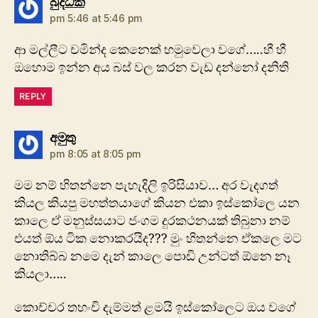
says:
බුද්ධික
pm 5:46 at 5:46 pm
ආ මල්ලීට චමින්ද කෙනෙක් හමුවෙලා වගේ…..හී හී
ඔහොම ඉන්න අය බස් වල කරන වැඩ දන්නෝ දනිති
REPLY
says:
අමුතු
pm 8:05 at 8:05 pm
මම නම් හිතන්නෙ පැහැදිලි ඉරිසියාව… අර වැදගත්
කියල කියපු මහත්තයාගේ කියන එකා ඉස්කෝලෙ යන
කාලෙ ඒ මනුස්සයාට ජංගම දුරකථනයක් තිබුනා නම්
එයත් ඕය ටික නොකරයිද??? මුං හිතන්නෙ ඒකලෙ මට
නොතිබ්බ නමෙ දැන් කාලෙ පොඩි උන්ටත් ඕනෙ නෑ
කියලා…..
කොච්චර තහංචි දැම්මත් ළමයි ඉස්කෝලෙට ඔය වගේ