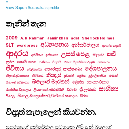
View Supun Sudaraka's profile
තැනින් තැන
2009
A. R. Rahman
aamir khan
adsl
Sherlock Holmes
අධ්‍යාපනය
අන්තර්ජාලය
SLT
wordpress
අශෝක හඳගම
ආදරය
උසස් පෙළ
කවි
කලාව
ආර්ථිකය
ඉතිහාසය
කෙටි කතා
ක්‍රමය
ගණිතය
චිත්‍රපටි
ජනතා විමුක්ති පෙරමුණ
ජනමාධ්‍ය
ජීවිතය
දේශපාලනය
තොරතුරු තාක්ෂණය
ටෙලි නාට්‍ය
නිසඳැස්
පොත්
නිදහස් අධ්‍යාපනය
නිර්මාණ
ප්‍රවෘත්ති
ප්‍රේමය
පුද්ගලිකත්වය
බ්ලොග් මැරතන්
මලින්ත
රසායන විද්‍යාව
බ්ලොග් අවකාශය
සාහිත්‍ය
ශ්‍රී ලංකාව
රාජකීය විද්‍යාලය
ලියනගේ අමරකීර්ති
විරහව
සිංහල බ්ලොග්කරුවන්ගේ සංසදය
සිංහල
සිරස
විද්‍යුත් තැපෑලෙන් කියවන්න.
සුදාරකගේ අන්තර්ජාල සටහනෙ ලිපි දැන් බ්ලොග්