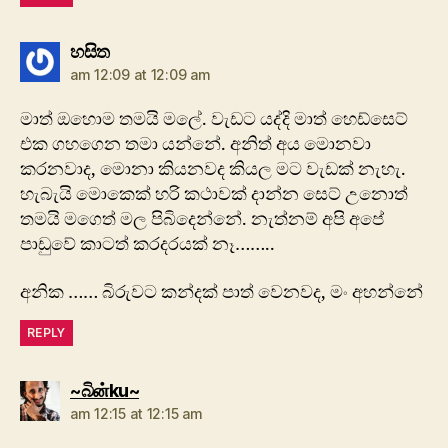
says:
හසිත
am 12:09 at 12:09 am
මාත් ඔහොම තමයි මලේ. වැඩට යද්දි මාත් හෙඩ්සෙට්
එක ගහගෙන තමා යන්නේ. අනිත් අය මොනවා
කරනවාද, මොනා කියනවද කියල මට වැඩක් නැහැ.
හැබැයි මොකෙක් හරි කථාවක් දාන්න සෙට් උනොත්
තමයි මගෙත් මල පිබිදෙන්නේ. නැත්නම් අපි අපේ
පාඩුවේ කාටත් කරදරයක් නෑ……..
අනික …… බිරුවට කන්දක් පාත් වෙනවද, මං අහන්නේ
REPLY
says:
~බිன்ku~
am 12:15 at 12:15 am