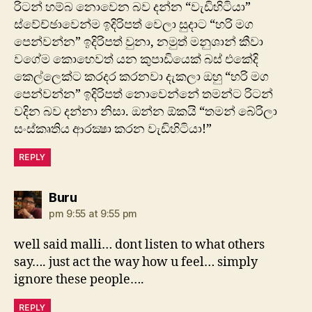
රිටන් හම්බ නොවෙන බව දන්න “වැඩිහිටියා”
ස්වේච්ඡාවෙන්ම ඉදිරිපත් වෙලා සුදාට “හරි මග
පෙන්වන්න” ඉදිරිපත් වුනා, නමුත් මනුශාන් කීවා
වගේම කොහෙවත් යන කුපාඩියෙක් බස් එකේදි
කෙල්ලෙක්ට කරදර කරනවා දැකලා ඔහු “හරි මග
පෙන්වන්න” ඉදිරිපත් නොවෙන්නේ තමන්ට රිටන්
වදින බව දන්නා නිසා. ඔන්න ඕකයි “තමන් බේරිලා
සංස්කෘතිය ආරක්‍ෂා කරන වැඩිහිටියා!”
REPLY
says:
Buru
pm 9:55 at 9:55 pm
well said malli… dont listen to what others
say…. just act the way how u feel… simply
ignore these people….
REPLY