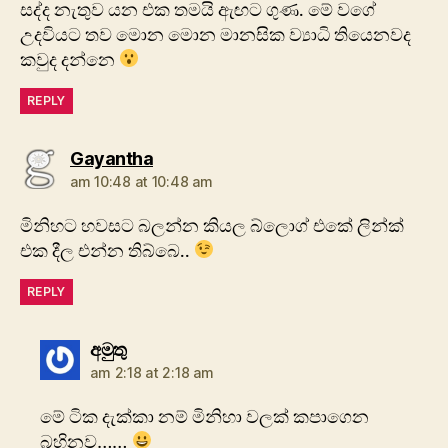
සද්ද නැතුව යන එක තමයි ඇඟට ගුණ. මේ වගේ
උදවියට තව මොන මොන මානසික ව්‍යාධි තියෙනවද
කවුද දන්නෙ
REPLY
says:
Gayantha
am 10:48 at 10:48 am
මිනිහට හවසට බලන්න කියල බ්ලොග් එකේ ලින්ක්
එක දීල එන්න තිබ්බෙ..
REPLY
says:
අමුතු
am 2:18 at 2:18 am
මේ ටික දැක්කා නම් මිනිහා වලක් කපාගෙන
බහිනව……