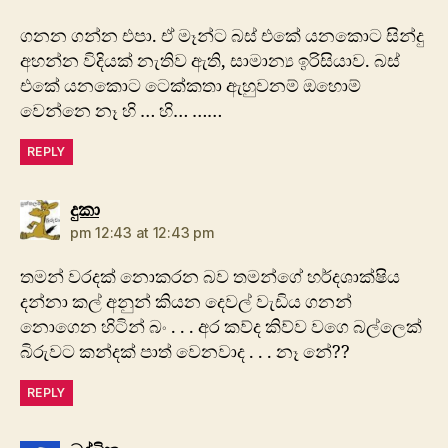
ගනන ගන්න එපා. ඒ මෑන්ට බස් එකේ යනකොට සින්දු
අහන්න විදියක් නැතිව ඇති, සාමාන්‍ය ඉරිසියාව. බස්
එකේ යනකොට ටෙක්කතා ඇහුවනම් ඔහොම්
වෙන්නෙ නෑ හි … හි… ……
REPLY
says:
දුකා
pm 12:43 at 12:43 pm
තමන් වරදක් නොකරන බව තමන්ගේ හර්දශාක්ෂිය
දන්නා කල් අනුන් කියන දෙවල් වැඩිය ගනන්
නොගෙන හිටින් බං . . . අර කව්ද කිව්ව වගෙ බල්ලෙක්
බිරුවට කන්දක් පාත් වෙනවාද . . . නෑ නේ??
REPLY