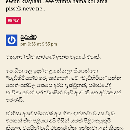
ewun kiaylaai.. eee wunta hama kollama
pissek neve ne..
REPLY
says:
බුධාජීව
pm 9:55 at 9:55 pm
මනුශාන් කීව කාරණේ ඉතාම වැදගත් එකක්.
පොඩිකාලෙ ඉඳන්ම උගන්නලා තියෙන්නෙ
“වැඩිහිටියන්ට ගරු කරන්න”. මේ “වැඩිහිටියා” යන්න
පොත්-පත්වල කෙසේ අර්ථ දැක්වුනත්, සමාජයේදී
භාවිතා වෙන්නේ “වයසින් වැඩි අය” කියන අර්ථයෙන්
පමණයි.
ඒ නිසා අපේ සමහරක් අය හිතං ඉන්නවා වයස වැඩි
එකෙක් කීව පළියට අපි විසින් යමක් පිළිගතයුතුයි
කියලා, වයසින් වැඩි එවුනුත් හිතං ඉන්නවා උන් කියනා