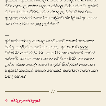
අධ්‍යයන ආයතන කියල අපි අපිම වන්දනාමාන කරන
ඒවා ඇතුළෙ ඉන්න ලොකු අයියල මරාගන්නව. ඉතින්
ඒ වගේ රටක ජීවත් වෙන එකද ලැජ්ජාව? බස් එක
ඇතුළෙ තනියම තමන්ගෙ පාඩුවේ සින්දුවක් අහගෙන
යන එකද මහ ‍ලොකු ලැජ්ජාව?
—
අපි ඉස්කෝලෙ ඇතුළෙ හෙඩ් සෙට් ක‍නේ ගහගෙන
පිස්සු කෙලින්න යන්නෙ නැහැ. අපි තැනට සුදුසු
විදිහටයි අපේ ‍වැඩ. මහ පාරෙ වාහන සද්දෙයි හෝන්
සද්දෙයි. කනට හෙන ගහන රේඩියෝවයි. අහගෙන
ඉන්න එකද හොඳ? තමන් කැමති සින්දුවක් අහගෙන
පාඩුවේ කාටවත් වෛර නොකර තමන්ගෙ ගමන යන
එකද හොඳ?
←
කිරුළට කිරුළක්!