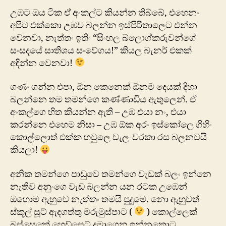
උඹට ඔය ටික ඒ අංකල්ට කියන්න තිබ්බේ, එහෙනං
අපිට එක්කො උඹව බලන්න ඉස්පිරිතාලෙට එන්න
වෙනවා, නැත්තං ඉතිං “සිංහල බ්ලොග්කරුවන්ගේ
සංසදයේ සාතිශය සංවේගය!” කියල බැනර් එකක්
අඳින්න වෙනවා!
ගණං ගන්න එපා, ඕන කෙනෙක් ඕනම දෙයක් දිහා
බලන්නෙ තම තමන්ගෙ කණ්ණාඩිය ඇතුලෙන්. ඒ
අංකල්ගෙ හිත කියන්න ඇති – උඹ එයා නං, එයා
කරන්නෙ එහෙම නිසා – උඹ ඕක අරං ඉස්කෝලෙ ගිහිං
කොල්ලොත් එක්ක හවුලෙ වැල-වරකා රස බලනවයි
කියලා!
අනික තමන්ගෙ පාඩුවෙ තමන්ගෙ වැඩක් බලං ඉන්නෙ
නැතිව අනුංගෙ වැඩ බලන්න යන රටක උඹෙන්
ඔහොම ඇහුවෙ නැත්තං තමයි පුදුමෙ. නො ඇහුවත්
ස්කූල් සූට් ඇදගත්තු මරුමුස්පාට (
) කොල්ලෙක්
බස්සෙකේ හෙඩ්සෙට් දමාගෙන ඉන්නකොට