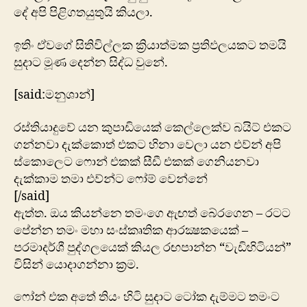
දේ අපි පිළිගතයුතුයි කියලා.
ඉතිං ඒවගේ සිතිවිල්ලක ක්‍රියාත්මක ප්‍රතිඵලයකට තමයි
සුදාට මූණ දෙන්න සිද්ධ වුනේ.
[said:මනුශාන්]
රස්තියාදුවේ යන කුපාඩියෙක් කෙල්ලෙක්ව බයිට් එකට
ගන්නවා දැක්කොත් එකට හිනා වෙලා යන එව්න් අපි
ස්කොලෙට ෆොන් එකක් සීඩී එකක් ගෙනියනවා
දැක්කාම තමා එව්න්ට ෆෝම් වෙන්නේ
[/said]
ඇත්ත. ඔය කියන්නෙ තමංගෙ ඇඟත් බේරගෙන – රටට
පේන්න තමං මහා සංස්කෘතික ආරක්‍ෂකයෙක් –
පරමාදර්ශී පුද්ගලයෙක් කියල රඟපාන්න “වැඩිහිටියන්”
විසින් යොදාගන්නා ක්‍රම.
ෆෝන් එක අතේ තියං හිටි සුදාට ටෝක දැම්මට තමංට