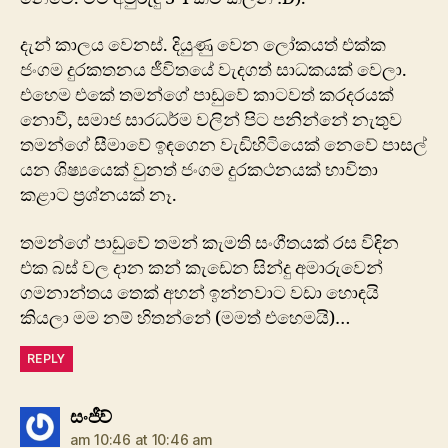
දැන් කාලය වෙනස්. දියුණු වෙන ලෝකයත් එක්ක
ජංගම දුරකතනය ජීවිතයේ වැදගත් සාධකයක් වෙලා.
එහෙම එකේ තමන්ගේ පාඩුවේ කාටවත් කරදරයක්
නොවී, සමාජ සාරධර්ම වලින් පිට පනින්නේ නැතුව
තමන්ගේ සීමාවේ ඉඳගෙන වැඩිහිටියෙක් නෙවේ පාසල්
යන ශිෂ්‍යයෙක් වුනත් ජංගම දුරකථනයක් භාවිතා
කළාට ප්‍රශ්නයක් නෑ.
තමන්ගේ පාඩුවේ තමන් කැමති සංගීතයක් රස විඳින
එක බස් වල දාන කන් කැඩෙන සින්දු අමාරුවෙන්
ගමනාන්තය තෙක් අහන් ඉන්නවා‍ට වඩා හොඳයි
කියලා මම නම් හිතන්නේ (මමත් එහෙමයි)…
REPLY
says:
සංජීව්
am 10:46 at 10:46 am