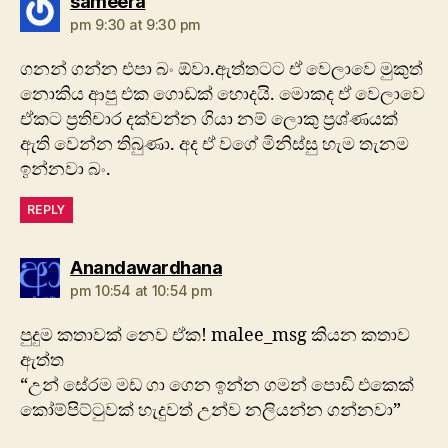
says:
sameera
pm 9:30 at 9:30 pm
ගනන් ගන්න එපා බං ඕවා.ඇත්තටට ඒ වෙලාවෙ මුකුත්
නොකිය ආපු එක ගොඩක් හොදයි. මොකද ඒ වෙලාවෙ
ඒකට ප්‍රතිචාර දක්වන්න ගියා නම් ලොකු ප්‍රශ්ණයක්
ඇති වෙන්න තිබුණා. අද ඒ වගේ මිනිස්සු හැම තැනම
ඉන්නවා බං.
REPLY
says:
Anandawardhana
pm 10:54 at 10:54 pm
පුදුම කතාවක් නෙව ඒක! malee_msg කියන කතාව
ඇත්ත
“උන් සේරම මඩ ගා ගෙන ඉන්න ගමන් පොඩි එකෙක්
කෝම්පිට්ටුවක් හැදුවත් උන්ව නලියන්න ගන්නවා”