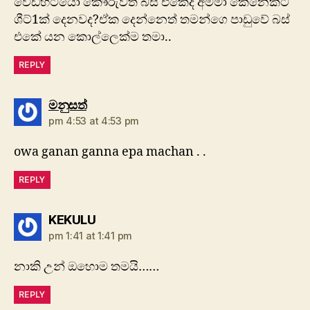
වෙඩිහිටියො කෞරුවත් බස් එකේදි අම්මා කෙනෙක්ට
ශීට්1ක් දෙනවද?ඒක දෙන්නෙත් තමන්ගෙ පාඩුවේ බස්
එකේ යන කොල්ලෙක්ම තමා..
REPLY
says:
මනුසත්
pm 4:53 at 4:53 pm
owa ganan ganna epa machan . .
REPLY
says:
KEKULU
pm 1:41 at 1:41 pm
නාකි උන් ඔහොම තමයි……
REPLY