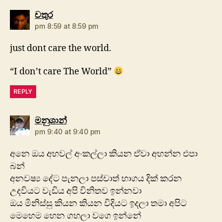
says:
චතුර
pm 8:59 at 8:59 pm
just dont care the world.
“I don’t care The World”
REPLY
says:
මනුශාන්
pm 9:40 at 9:40 pm
අනෙ ඔය අහවල් අංකල්ලා කියන ඒවා අහන්න එපා
බන්
අනවෂ්‍ය දේට පැනලා පස්චාත් භාගය දික් කරන
උදවියට වැඩිය අපි විනිතව ඉන්නවා
ඔය මිනිස්සු කියන කියන විදියට ඉදලා තමා අපිට
මෙහෙම හෙන ගහලා වගෙ ඉන්නේ