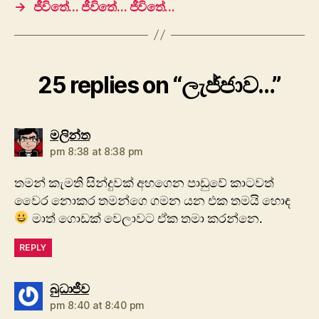
→
ජීවි‍තේ… ජීවි‍තේ… ‍ජීවි‍තේ…
25 replies on “ලැජ්ජාව…”
says:
මලින්ත
pm 8:38 at 8:38 pm
තමන් කැමති සින්දුවක් අහගෙන පාඩුවේ කාටවත්
වෛර නොකර තමන්ගෙ ගමන යන එක තමයි හොඳ
මාත් ගොඩක් වෙලාවට ඒක තමා කරන්නෙ.
REPLY
says:
බුධාජීව
pm 8:40 at 8:40 pm