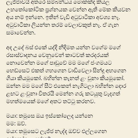
ලැජ්ජාවයි අතරෙ සම්බන්ධය මොකක්ද කියල
උභතෝ‍කෝටික ප්‍රශ්නයක වෙන්න ඇති ‍මේක කියවන
අය නම් ඉන්නෙ. ඉතින් වැඩි අටුවාටීකා අවශ්‍ය නෑ.
අටුවාටීකා ලියන්න තරම් වෙලාවකුත් නෑ. ඒ ගැන
සමාවෙන්න.
අද උදේ බස් එකේ යද්දි නිදිමත යන්න වගේම මගේ
රසාස්වාදනය වෙනුවෙන් කාටවත් කරදරයක්
නොවෙන්න මගේ පාඩුවේ මම ‍මගේ ජංගමයට
හෙඩ්සෙට් එකත් ගහගෙන වාඩිවෙලා සින්දු අ‍හගෙන
ගියා කියමු‍කෝ. බහින්න තැනත් ළං වුනා කියමුකෝ.
ඔන්න මම ම‍ගේ සීට් එකෙන් නැගිටලා බහින්න දොර
ළඟට ළංවුනා විතරයි මෙන්න ගරු කටයුතු වැදගත්
මහත්මයෙක් මගේ අතට තට්ටු කරනව.
මයා: තමුසෙ ඔය ඉස්කෝලෙද යන්නෙ
මම: ඔව්.
මයා: තමුසෙට ලැජ්ජ නැද්ද ඔව්ව එල්ලගෙන