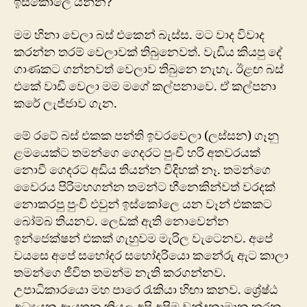
ඉස්කෝලෙ යන්න?
මම හිනා වෙලා බස් එකෙන් බැස්ස. මට වාද විවාද
කරන්න තරම් වෙලාවක් තිබුනෙවත්. වැඩිය කියපු දේ
ගාණකට ගන්නවත් වෙලාව තිබුනෙ නැහැ. ඊළඟ බස්
එකේ වාඩි වෙලා මම මගේ කල්පනාවෙ. ඒ කල්පනා
කරේ ලැජ්ජාව ගැන.
මේ රටේ බස් එකක පන්ති ඉවරවෙලා (ලස්සන) ගෑනු
ළමයෙක්ට තමන්ගෙ ගෙදරට පුංචි හරි අතවරයක්
නොවී ගෙදරට අඩිය තියන්න විදිහක් නෑ. තමන්ගෙ
වෛරය පිරිමහගන්න තමන්ට හීනෙකින්වත් වරදක්
නොකරපු පුංචි එවුන් ඉස්කෝලෙ යන වෑන් එකකට
බෝම්බ තියනව. ලෙඩක් ‍ඇති නොවෙන්න
ඉන්ජෙක්ෂන් එකක් ගැහුවම මැරිල වැටෙනව. අපේ
වයසෙ අපේ සහෝදර සහෝදරියො කනේරු ඇට කාලා
තමන්ගෙ ජීවිත තමන්ම නැති කරගන්නව.
උපාධිකාරයො මහ පාරෙ රැකියා හිඟා කනව. ශ්‍රේෂ්ඨ