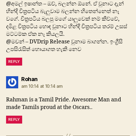
@අමල් ඉෂාන්ත – ඔව්, බලන්න ඕනේ. ඒ වුනාට දැන්
හින්දි චිත්‍රපටිය බැලුවාම බලන්න හිතෙන්නෙත් නෑ
වගේ. චිත්‍රපටිය බලපු මගේ යාලුවෙක් නම් කිව්වේ,
දමිළ චිත්‍රපටිය හොඳ වුනාට හින්දි චිත්‍රපටිය තරම් උසස්
මට්ටම්‍ක ඒක නෑ කියලයි.
@මචන් – DVDrip Release වුනාම බාගන්න. ඉංග්‍රීසි
උපසිරැසිත් හොයාගත හැකි නෙව
REPLY
says:
Rohan
am 10:14 at 10:14 am
Rahman is a Tamil Pride. Awesome Man and
made Tamils proud at the Oscars..
REPLY