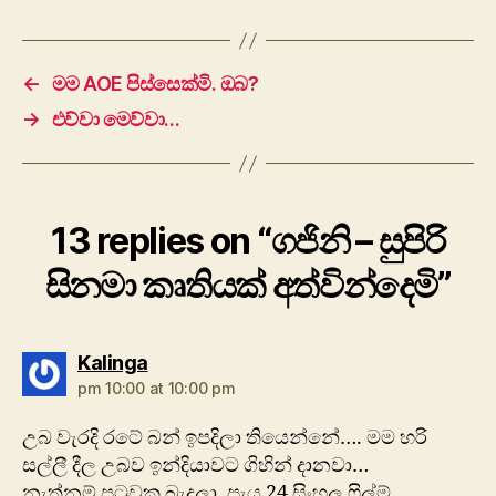
←
මම AOE පිස්සෙක්මි. ඔබ?
→
එව්වා මෙව්වා…
13 replies on “ගජිනි – සුපිරි
සිනමා කෘතියක් අත්වින්දෙමි”
says:
Kalinga
pm 10:00 at 10:00 pm
උබ වැරදි රටේ බන් ඉපදිලා තියෙන්නේ…. මම හරි
සල්ලී දීල උබව ඉන්දියාවට ගිහින් දානවා…
නැත්නම් පුටුවක බැදලා, පැය 24 සිංහල ෆිල්ම්