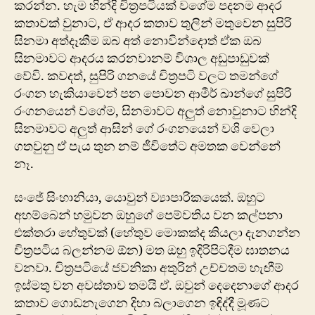
කරන්න. හැම හින්දි චිත්‍රපටියක් වගේම පදනම ආදර
කතාවක් වුනාට, ඒ ආදර කතාව තුලින් මතුවෙන සුපිරි
සිනමා අත්දෑකීම ඔබ අත් නොවින්දොත් ඒක ඔබ
සිනමාවට ආදරය කරනවානම් විශාල අඩුපාඩුවක්
වේවි. කවදත්, සුපිරි ගනයේ චිත්‍රපටි වලට තමන්ගේ
රංගන හැකියාවෙන් පන පොවන ආමීර් ඛාන්ගේ සුපිරි
රංගනයෙන් වගේම, සිනමාව‍ට අලුත් ‍නොවුනාට හින්දි
සිනමාවට අලුත් ආසින් ගේ රංගනයෙන් වශි වෙලා
ගතවුනු ඒ පැය තුන නම් ජීවිතේට අමතක වෙන්නේ
නෑ.
සං‍ජේ සිංහානියා, යොවුන් ව්‍යාපාරිකයෙක්. ඔහුට
අහම්බෙන් හමුවන ඔහු‍ගේ පෙම්වතිය ‍වන කල්පනා
එක්තරා හේතුවක් (හේතුව මොකක්ද කියලා දැනගන්න
චිත්‍රපටිය බලන්නම ඕන) මත ඔහු ඉදිරිපිටදීම ඝාතනය
වනවා. චිත්‍රපටියේ ජවනිකා අතුරින් උච්චතම හැඟීම්
ඉස්මතු වන අවස්තාව තමයි ඒ. ඔවුන් දෙදෙනාගේ ආදර
කතාව ගොඩනැගෙන දිහා බලාගෙන ඉඳිද්දී මූණට