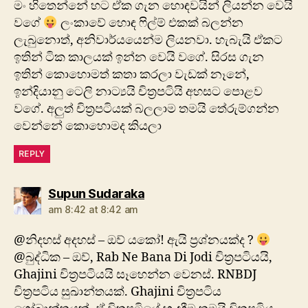
මං හිතෙන්නේ හට ඒක ගැන හොඳවයින් ලියන්න වෙයි
වගේ
ලංකාවේ‍ හොඳ ෆිල්ම් එකක් බලන්න
ලැබුනොත්, අනිවාර්යයෙන්ම ලියනවා. හැබැයි ඒකට
ඉතින් ටික කාලයක් ඉන්න වෙයි ‍වගේ. සිරස ගැන
ඉතින් කොහොමත් කතා කරලා වැඩක් නෑනේ,
ඉන්දියානු ටෙලි නාට්‍යයි චිත්‍රපටියි අහසට පොළව
වගේ. අලුත් චිත්‍රපටියක් බලලාම තමයි තේරුම්ගන්න
වෙන්නේ කොහොමද කියලා
REPLY
says:
Supun Sudaraka
am 8:42 at 8:42 am
@නිදහස් අදහස් – ඔව් යකෝ! ඇයි ප්‍රශ්නයක්ද ?
@බුද්ධික – ඔව්, Rab Ne Bana Di Jodi චිත්‍රපටියයි,
Ghajini චිත්‍රපටියයි සෑහෙන්න වෙනස්. RNBDJ
චිත්‍රපටිය සුඛාන්තයක්. Ghajini චිත්‍රපටිය