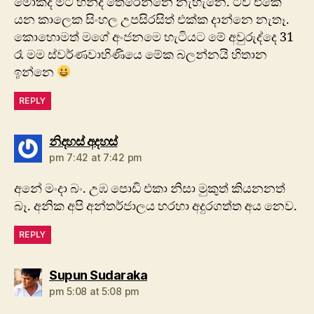
මොකද මට හින්දි තේරෙන්නෙ නැහැනෙ. ටීවි එකේ
යන කාලෙක සිංහල උපසිරසිත් එක්ක දාන්නෙ නැතෑ.
කොහොමත් මගේ අංජනමෙ හැටියට මේ අවුරුද්දෙ 31
රෑ මම ස්වර්ණවාහිණියෙ මේක බලන්නයි හිතාන
ඉන්නෙ
REPLY
says:
නිදහස් අදහස්
pm 7:42 at 7:42 pm
අනේ මංදා බං. උඹ පොඩි එකා නිසා මුකුත් කියනනත්
බෑ. අනික අපි අන්තර්ජාලය හරහා අදුරගත්ත අය නෙව.
REPLY
says:
Supun Sudaraka
pm 5:08 at 5:08 pm