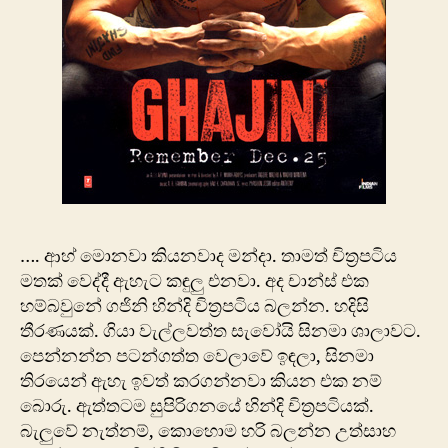
…. ආහ් මොනවා කියනවාද මන්දා. තාමත් චිත්‍රපටිය
මතක් වෙද්දී ඇහැට කඳුලු එනවා. අද චාන්ස් එක
හම්බවු‍නේ ගජිනි හින්දි චිත්‍රපටිය බලන්න. හදිසි
තීරණයක්. ගියා වැල්ලවත්ත සැවෝයි සිනමා ශාලාවට.
පෙන්නන්න පටන්ගත්ත වෙලාවේ ඉඳලා, සිනමා
තිරයෙන් ඇහැ ඉවත් කරගන්නවා කියන එක ‍නම්
බොරු. ඇත්තටම සුපිරිගනයේ හින්දි චිත්‍රපටියක්.
බැලුවේ නැත්නම්, කොහොම හරි බලන්න උත්සාහ