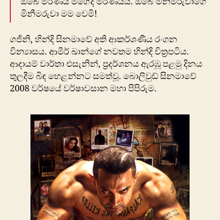
ඔබේ මරණය මගේද මරණයයි. ඔබේ මිනීමරුවාගේ
මිනීමරුවා මම වෙමි!
ගජිනි, හින්දි සිනමාවේ අති ආකර්ශණීය රංගන
වින්‍යාසය. ආමීර් ඛාන්ගේ නවතම හින්දි චිත්‍රපටිය.
ආදායම් වාර්තා එසැනින්, ප්‍රදර්ශනය ඇරඹූ පළමු දිනය
තුලදීම බිඳ හෙළන්නට සමත්වූ. බොලිවුඩ් සිනමාවේ
2008 වර්ෂයේ වර්ෂාවසාන මහා පිපිරුම.