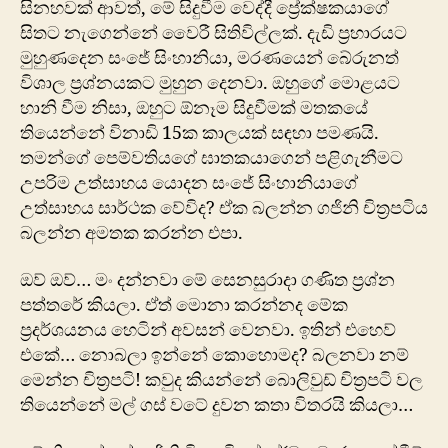
සිනහවක් ආවත්, මේ සිදුවීම වෙද්දී ප්‍රේක්ෂකයාගේ
සිතට නැගෙන්නේ වෛරී සිතිවිල්ලක්. දැඩි ප්‍රහාරයට
මුහුණදෙන සංජේ සිංහානියා, මරණයෙන් බේරුනත්
විශාල ප්‍රශ්නයකට මුහුන දෙනවා. ඔහුගේ මොළයට
හානි වීම නිසා, ඔහුට ඕනෑම සිදුවීමක් මතකයේ
තියෙන්නේ විනාඩි 15ක කාලයක් සඳහා පමණයි.
තමන්ගේ පෙම්වතියගේ ඝාතකයාගෙන් පළිගැනීමට
උපරිම උත්සාහය යොදන සංජේ සිංහානියාගේ
උත්සාහය සාර්ථක වේවිද? ඒක බලන්න ගජිනි චිත්‍රපටිය
බලන්න අමතක කරන්න එපා.
ඔව් ඔව්… මං දන්නවා මේ සෙනසුරාදා ගණිත ප්‍රශ්න
පත්තරේ කියලා. ඒත් මොනා කරන්නද මේක
ප්‍රදර්ශයනය හෙටින් අවසන් වෙනවා. ඉතින් එහෙව්
එකේ… නොබලා ඉන්නේ කොහොමද? බලනවා නම්
මෙන්න චිත්‍රපටි! කවුද කියන්නේ බොලිවුඩ් චිත්‍රපටි වල
තියෙන්නේ මල් ගස් වටේ දුවන කතා විතරයි කියලා…