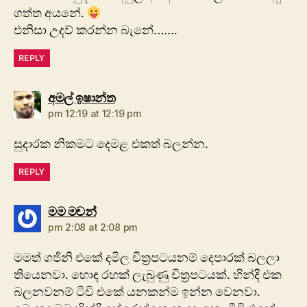
ගත්ත අයනේ.
එනිසා උදව් කරන්න බැනේ…….
REPLY
says:
අමල් ඉෂාන්ත
pm 12:19 at 12:19 pm
සුදාරක නිකමට දෙමළ එකත් බලන්න.
REPLY
says:
මම මචන්
pm 2:08 at 2:08 pm
මමත් ගජිනි එකේ දමිල චිත්‍රපටයනම් දෙපාරක් බලලා
තියෙනවා. හොඳ රහක් ලැබුණු චිත්‍රපටයක්. හින්දි එක
බලනවනම් ටීවි එකේ යනකන්ම ඉන්න වෙනවා.