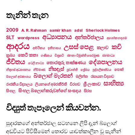
තැනින් තැන
2009
A. R. Rahman
aamir khan
adsl
Sherlock Holmes
අධ්‍යාපනය
අන්තර්ජාලය
SLT
wordpress
අශෝක හඳගම
ආදරය
උසස් පෙළ
කවි
කලාව
ආර්ථිකය
ඉතිහාසය
කෙටි කතා
ක්‍රමය
ගණිතය
චිත්‍රපටි
ජනතා විමුක්ති පෙරමුණ
ජනමාධ්‍ය
ජීවිතය
දේශපාලනය
තොරතුරු තාක්ෂණය
ටෙලි නාට්‍ය
නිසඳැස්
පොත්
නිදහස් අධ්‍යාපනය
නිර්මාණ
ප්‍රවෘත්ති
ප්‍රේමය
පුද්ගලිකත්වය
බ්ලොග් මැරතන්
මලින්ත
රසායන විද්‍යාව
බ්ලොග් අවකාශය
සාහිත්‍ය
ශ්‍රී ලංකාව
රාජකීය විද්‍යාලය
ලියනගේ අමරකීර්ති
විරහව
සිංහල බ්ලොග්කරුවන්ගේ සංසදය
සිංහල
සිරස
විද්‍යුත් තැපෑලෙන් කියවන්න.
සුදාරකගේ අන්තර්ජාල සටහනෙ ලිපි දැන් බ්ලොග්
අඩවියට පිවිසීමෙන් තොරව යාවත්කාලීන වූ සැනින්