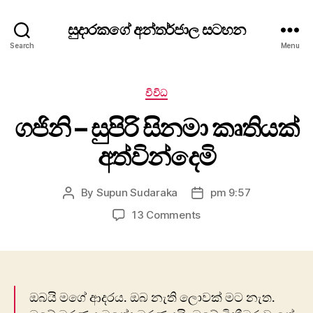
සුදාරකගේ අන්තර්ජාල සටහන
Search
Menu
Categories
විවිධ
ගජිනි – සුපිරි සිනමා කෘතියක්
අත්වින්දෙමි
By
Supun Sudaraka
pm 9:57
Post
Post
author
date
on
13 Comments
ගජිනි
–
සුපිරි
සිනමා
කෘතියක්
ඔබයි මගේ ආදරය. ඔබ නැති ලොවක් මට නැත.
අත්වින්දෙමි