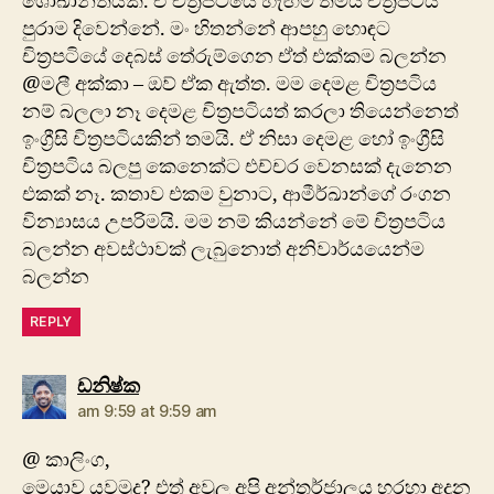
‍ශෝඛාන්තයක්. ඒ චිත්‍රපටියේ හැඟීම තමයි චිත්‍රපටිය
පුරාම දිවෙන්නේ. මං හිතන්නේ ආපහු හොඳ‍ට
චිත්‍රපටියේ දෙබස් තේරුම්ගෙන ඒත් එක්කම බලන්න
@මලී අක්කා – ඔව් ඒක ඇත්ත. මම දෙමළ චිත්‍රපටිය
නම් බලලා නෑ දෙමළ චිත්‍රපටියත් කරලා තියෙන්නෙත්
ඉංග්‍රීසි චිත්‍රපටියකින් තමයි. ඒ නිසා දෙමළ හෝ ඉංග්‍රීසි
චිත්‍රපටිය බලපු කෙනෙක්ට එච්චර වෙනසක් දැනෙන
එකක් නෑ. කතාව එකම වුනාට, ආමීර්ඛාන්ගේ රංගන
වින්‍යාසය උපරිමයි. මම නම් කියන්නේ මේ චිත්‍රපටිය
බලන්න අවස්ථාවක් ලැ‍බුනොත් අනිවාර්යයෙන්ම
බලන්න
REPLY
says:
ඩනිෂ්ක
am 9:59 at 9:59 am
@ කාලිංග,
මෙයාව යවමුද? එත් අවුල අපි අන්තර්ජාලය හරහා අදුන