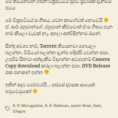
මේ තියෙන්නේ ගජිනි චිත්‍රපටියේ පූර්ව ප්‍රචාරක දැන්වීම්
පටය
මේ චිත්‍රපටියේ සංගීතය, වෙන කාගේවත් නෙවෙයි
ඒ. ආර් රහුමාන්ගේ. රහුමාන් කිව්වොත් ඒ සංගීතය ගැන
නම් කියලා වැඩක් නෑ. අහලා අත්විඳින්නම ඕනේ.
සින්දු අවශ්‍ය නම්, Torrent තියෙනවා හොයලා
බලන්න. විඩි‍යෝ බලන්න දැන්ම හදිස්සි වෙන්න එපා.
උපරිම සිනමා අත්දැකීම විඳගන්න අවශ්‍යනම් Camera
Copy download කරලා බලන්න එපා. DVD Release
එක එනකන් ඉන්න
ඉතින් අදට මෙච්චරයි… පස්සේ දවසක ආයෙත්
හමුවෙමුකෝ
A. R. Murugados
,
A. R. Rahman
,
aamir khan
,
Asin
,
Tags
Ghajini