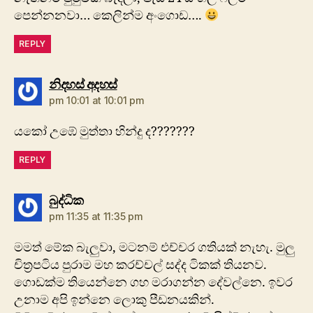
පෙන්නනවා… කෙලින්ම අංගොඩ….
REPLY
says:
නිදහස් අදහස්
pm 10:01 at 10:01 pm
යකෝ උඹේ මුත්තා හින්දු ද???????
REPLY
says:
බුද්ධික
pm 11:35 at 11:35 pm
මමත් මේක බැලුවා, මටනම් එච්චර ගතියක් නැහැ. මුලු
චිත්‍රපටිය පුරාම මහ කරච්චල් සද්ද ටිකක් තියනව.
ගොඩක්ම තියෙන්නෙ ගහ මරාගන්න දේවල්නෙ. ඉවර
උනාම අපි ඉන්නෙ ලොකු පීඩනයකින්.