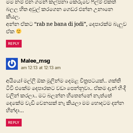
මම නම් එන ගමන් කල්පනා කෙරුවෙ ෆිල්ම් එකත්
බලල හිත අවුල් කරගෙන ගෙඩර එන්න උනානෙ
කියල.
අන්න ඒකට “rab ne bana di jodi”, දෙපාරක්ම බැලුව
ඒක
REPLY
says:
Malee_msg
am 12:13 at 12:13 am
අයියෝ මල්ලි ඕක මුලින්ම දෙමළ චිත්‍රපටයක්.. ශක්ති
ටීවී එකේම දෙපාරකට වඩා පෙන්නුවා.. ඒකම දැන් හිංදි
වලින් කරලා.. මට බලන්න හිතෙන්නේ නැත්තේ
දෙකේම වැඩි වෙනසක් නෑ කියලා මම හොදටම දන්න
හින්දා…
REPLY