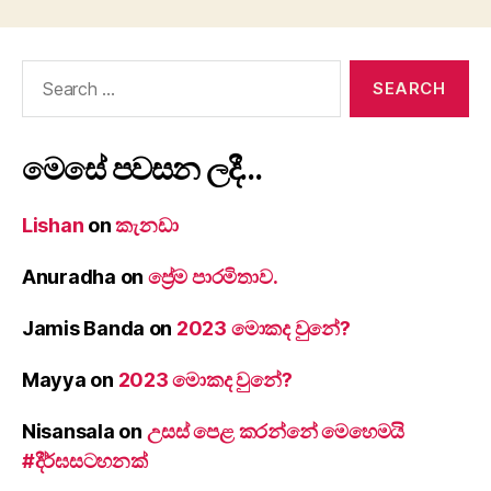
Search
for:
මෙසේ පවසන ලදී…
Lishan
on
කැනඩා
Anuradha
on
ප්‍රේම පාරමිතාව.
Jamis Banda
on
2023 මොකද වුනේ?
Mayya
on
2023 මොකද වුනේ?
Nisansala
on
උසස් පෙළ කරන්නේ මෙහෙමයි
#දීර්ඝසටහනක්