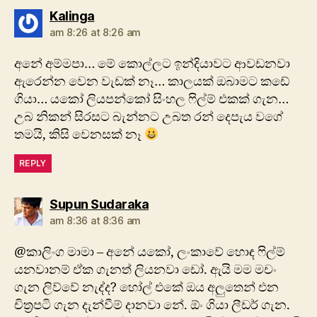
says:
Kalinga
am 8:26 at 8:26 am
අනේ අම්මපා… මේ කොල්ලට ඉන්දියාවට ආවඩනවා
ඇරෙන්න වෙන වැඩක් නෑ… කාලයක් ඔබාමට කඩේ
ගියා… යකෝ ලියපන්කෝ සිංහල ෆිල්ම් එකක් ගැන…
උබ නිකන් සිරසට බැන්නට උබත රන් දෙපැය වගේ
තමයි, කිසි වෙනසක් නෑ
REPLY
says:
Supun Sudaraka
am 8:36 at 8:36 am
@කාලිංග මාමා – අනේ යකෝ, ලංකාවේ හොඳ ෆිල්ම්
යනවානම් ඒක ගැනත් ලියනවා ඩෝ. ඇයි මම මචං
ගැන ලිව්වේ නැද්ද? හෝල් එකේ ඔය අලුතෙන් එන
චිත්‍රපටි ගැන දැන්වීම් දානවා නේ. ඕං ගියා ලීඩර් ගැන.