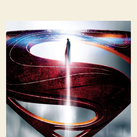
of
Steel
(2013)
ගැන
කෙටි
පෙර
වදනක්.