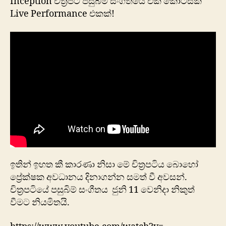
Inception චිත්‍රපටි පසුබිම් සංගීතයේ එක් කොටසක
Live Performance එකක්!
ඉතින් ඉහත කී කාරණා නිසා මේ චිත්‍රපටිය බොහෝ
ප්‍රේක්ෂක අවධානය දිනාගන්න සමත් වී අවසන්.
චිත්‍රපටියේ පසුබිම් සංගීතය ජුනි 11 වෙනිදා නිකුත්
වීමට නියමිතයි.