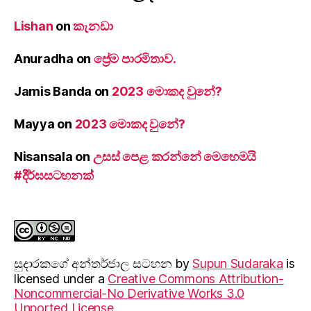
Lishan
on
කැනඩා
Anuradha
on
ප්‍රේම පාරමිතාව.
Jamis Banda
on
2023 මොකද වුනේ?
Mayya
on
2023 මොකද වුනේ?
Nisansala
on
උසස් පෙළ කරන්නේ මෙහෙමයි
#දීර්ඝසටහනක්
සුදාරක‍ගේ අන්තර්ජාල සටහන
by
Supun Sudaraka
is
licensed under a
Creative Commons Attribution-
Noncommercial-No Derivative Works 3.0
Unported License