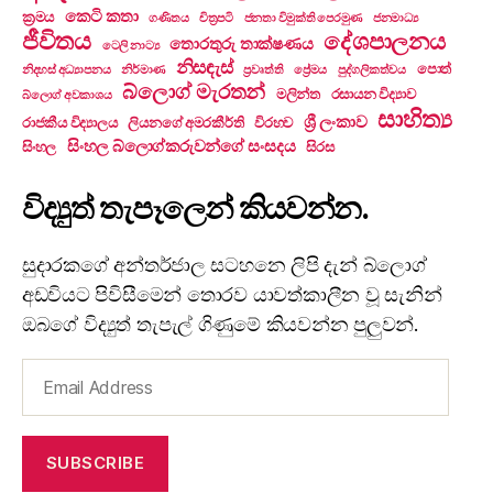
කෙටි කතා
ක්‍රමය
ගණිතය
චිත්‍රපටි
ජනතා විමුක්ති පෙරමුණ
ජනමාධ්‍ය
ජීවිතය
දේශපාලනය
තොරතුරු තාක්ෂණය
ටෙලි නාට්‍ය
නිසඳැස්
පොත්
නිදහස් අධ්‍යාපනය
නිර්මාණ
ප්‍රවෘත්ති
ප්‍රේමය
පුද්ගලිකත්වය
බ්ලොග් මැරතන්
මලින්ත
රසායන විද්‍යාව
බ්ලොග් අවකාශය
සාහිත්‍ය
ශ්‍රී ලංකාව
රාජකීය විද්‍යාලය
ලියනගේ අමරකීර්ති
විරහව
සිංහල බ්ලොග්කරුවන්ගේ සංසදය
සිංහල
සිරස
විද්‍යුත් තැපෑලෙන් කියවන්න.
සුදාරකගේ අන්තර්ජාල සටහනෙ ලිපි දැන් බ්ලොග්
අඩවියට පිවිසීමෙන් තොරව යාවත්කාලීන වූ සැනින්
ඔබගේ විද්‍යුත් තැපැල් ගිණුමේ කියවන්න පුලුවන්.
Email
Address
SUBSCRIBE