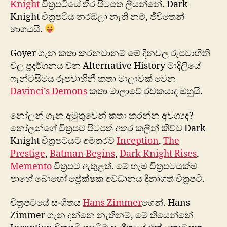
Knight
චිත්‍රපටියේ තිර පිටපත ලියන්නේ. Dark
Knight චිත්‍රපටිය නරඹලා නැති නම්, ජීවිතෙන්
භාගයයි.
Goyer ගැන කතා කරනවානම් මේ දිනවල රූපවාහීනි
වල ප්‍රදර්ශනය වන Alternative History මාදිලියේ
ෆැන්ටසිමය රූපවාහිනී කතා මාලාවක් වෙන
Davinci’s Demons
කතා මාලාවේ රචකයාද ඔහුයි.
නෝලන් ගැන අමුතුවෙන් කතා කරන්න අවශ්‍යද?
නෝලන්ගේ චිත්‍රපට පිටපත් අතර කලින් කිව්ව Dark
Knight චිත්‍රපටයට අමතරව
Inception
,
The
Prestige
,
Batman Begins
,
Dark Knight Rises
,
Memento
චිත්‍රපට ඇතුළත්. මේ හැම චිත්‍රපටයක්ම
පාහේ බොහෝ ප්‍රේක්ෂක අවධානය දිනාගත් චිත්‍රපටි.
චිත්‍රපටයේ සංගීතය
Hans Zimmer
ගෙන්. Hans
Zimmer ගැන දන්නෙ නැතිනම්, මේ තියෙන්නේ