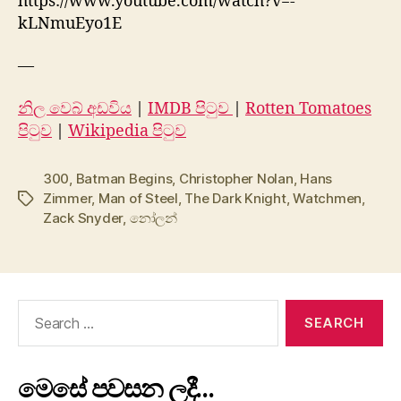
https://www.youtube.com/watch?v=-
kLNmuEyo1E
—
නිල වෙබ් අඩවිය
|
IMDB පිටුව
|
Rotten Tomatoes
පිටුව
|
Wikipedia පිටුව
300
,
Batman Begins
,
Christopher Nolan
,
Hans
Zimmer
,
Man of Steel
,
The Dark Knight
,
Watchmen
,
Tags
Zack Snyder
,
නෝලන්
Search
for:
මෙසේ පවසන ලදී…