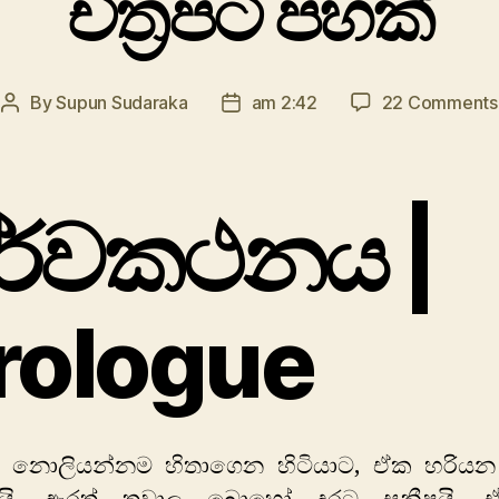
චිත්‍රපටි පහක්
By
Supun Sudaraka
am 2:42
22 Comments
Post
Post
author
date
ූර්වකථනය |
rologue
 නොලියන්නම හිතාගෙන හිටියාට, ඒක හරියන