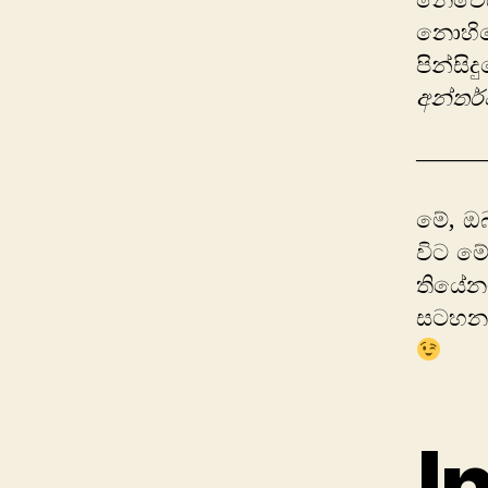
නෙවෙ
නොහ
පින්ස
අන්තර
———
මේ, ඔබ
විට මේ
තියේන
සටහනට
I