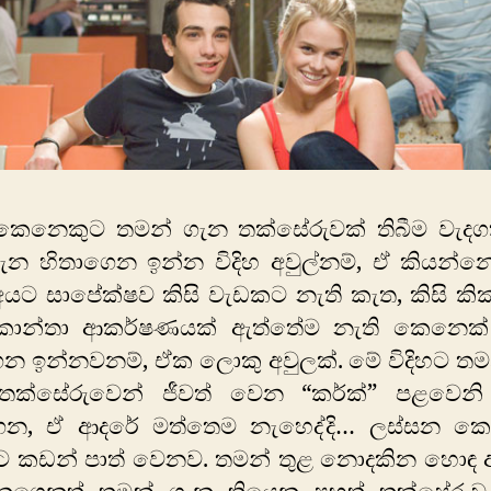
ෙනෙකුට තමන් ගැන තක්සේරුවක් තිබීම වැදගත්
ැන හිතාගෙන ඉන්න විදිහ අවුල්නම්, ඒ කියන්න
අයට සාපේක්ෂව කිසි වැඩකට නැති කැත, කිසි කි
 කාන්තා ආකර්ෂණයක් ඇත්තේම නැති කෙනෙක් 
ෙන ඉන්නවනම්, ඒක ලොකු අවුලක්. මේ විදිහට තම
තක්සේරුවෙන් ජීවත් වෙන “කර්ක්” පළවෙන
න, ඒ ආදරේ මත්තෙම නැහෙද්දි… ලස්සන කෙ
ේට කඩන් පාත් වෙනව. තමන් තුළ නොදකින හොඳ 