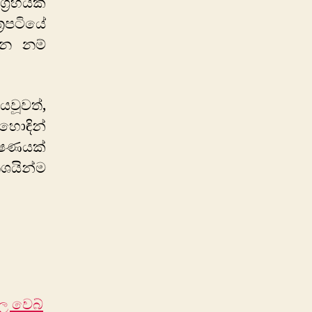
්‍රහයක්
‍රපටියේ
නෙ නම්
වූවත්,
හොඳින්
ක්ෂණයක්
ිශයින්ම
ල වෙබ්