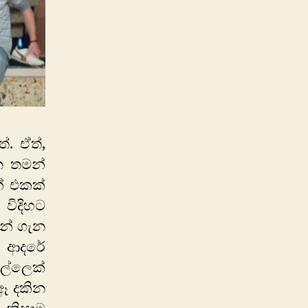
. ඒත්,
ෙ තමන්
ක් එකක්
විදිහට
න් ගැන
ි ආදරේ
ල්ලෙක්
ඈ දකින