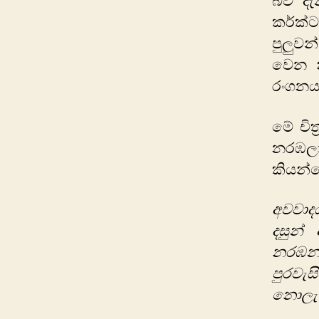
බව දැ
කර්ක්
පුලුව
වෙන න
රංගනය 
මේ චි
නරඹලා
කියන්
අවවාදය
දසුන්
නරඹන
පුරවැ
නොලැ