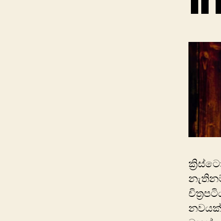
ක්‍රිස
නැතින
චිත්‍ර
නවයක් 