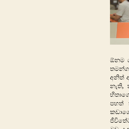
ඕනම ක
තමන්ග
අනිත් 
නැති,
හිතාග
පහත් 
කඩාගෙ
ජීවිත