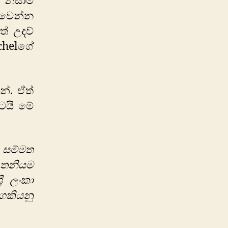
 නිසාම
ාවෙන්න
් උදව්
chelගේ
්. ඒත්
ටයි මේ
ි සම්මත
 තනියම
රී ලංකා
ගකියනු