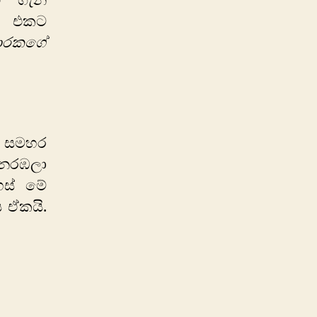
ඒ ගැන
එකට
දාරකගේ
්. සමහර
. නරඹලා
හස් මේ
 ඒකයි.