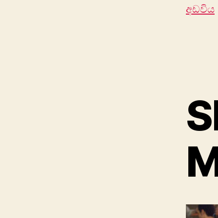
අඩවිය
S
M