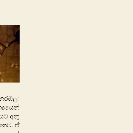
ය නරඹලා
‍යයෙන්
යයට අනූ
ිහකට. ඒ