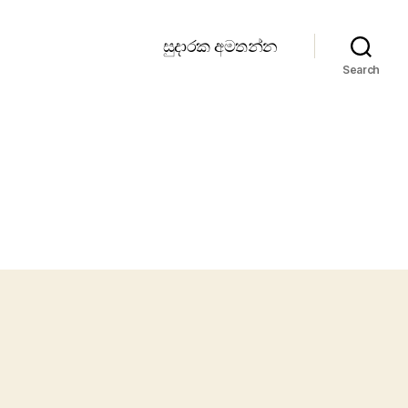
සුදාරක අමතන්න
Search