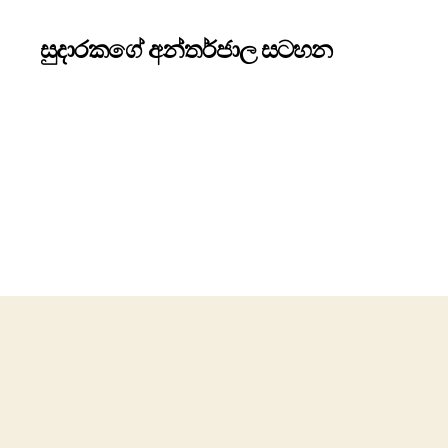
සුදාරකගේ අන්තර්ජාල සටහන