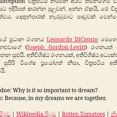
 Inception චිත්‍රපටිය නරඹන අයට තමන්ගේම විග
පටයට ඉදිරිපත් කරන්න පුලුවන්. අන්න ඒකයි, මේ චිත්
ත්වය. දෙතුන්පාරක් නැරඹුවාට පාඩුවක් වෙන්
පටියේ ප්‍රධාන රංගනය
Leonardo DiCaprio
මෙහෙය
ළුවාගේ (
Joseph Gordon-Levitt
) රංගනයත් 
නන සුළුයි. අතිවිශිෂ්ඨ රංගනයක්, අතිවිශිෂ්ඨ අධ්‍ය
ුපිරි විශේෂ ප්‍රයෝගත් නිසා, චිත්‍රපටිය අත
යි.
dne: Why is it so important to dream?
: Because, in my dreams we are together.
ිටුව
|
Wikipedia පිටුව
|
Rotten Tomatoes
|
නි