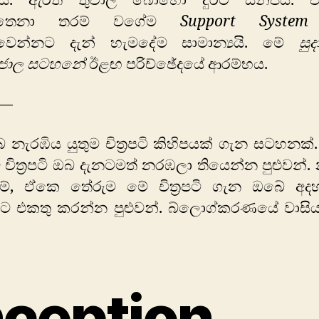
යි. ඇරත් තුවාල බොහෝ දුරට සනීපයි. 
ිතෙනා තරම් වගේම
Support System
ිදුවෙන්නට දැන් හැමදේම සාමාන්‍යයි. මේ
සු
්ජාල සටහනේ
ඊළඟ පරිච්ඡේදයේ ආරම්භය.
—
 නැරඹිය යුතුම චිත්‍රපටි කිහිපයක් ගැන සටහනක
 චිත්‍රපටි ඔබ දැනටමත් නරඹලා තියෙන්න පුළුවන්
ම්, ඒකෙ තේරුම මේ චිත්‍රපටි ගැන ඔබේ අද
 එකතු කරන්න පුළුවන්. බ්ලොග්කරණයේ වාසිය
nception