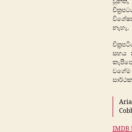
වුනත්,
චිත්‍ර
විශේෂ
නැහැ.
චිත්‍ර
සහය න
කැපීපෙ
වගේම ස
සාර්ථක
Aria
Cobb
IMDB ප