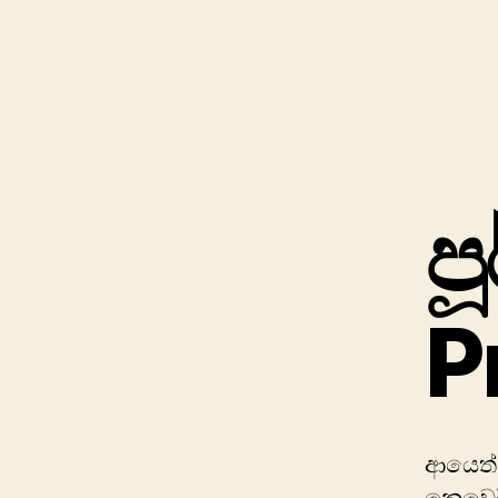
ප
P
ආයෙත්