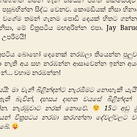
නගෙනත් තමන් ගැන තියෙන පහත් තක්සේරුව
ට පසුබහින්න සිද්ධ වෙනව. කොමඩියක් නිසා හින
න් වගේම තමන් ගැනම පොඩි දෙයක් හිතට ගන්නත
ිසා, මේ චිත්‍රපටිය මඟඅරින්න එපා. Jay Baru
උපරිමයි!
ත්‍රපටිය බොහෝ දෙනෙක් නරඹලා තියෙන්න පුලුවන
 නැති අය සහ නරඹන්න ආසාවෙන්න ඉන්න අය
නේ… වහාම නරඹන්න!
යි: මා වැනි බිළින්ඳන්ට නැරඹීමට නොහැකි යැය
 ඇති බැවින්, දහසය දාහත වයසේ බිළින්දන්
්න. නැරඹුවාට නරක් නොවේ.
15ට අඩු ශ්‍
සියන් චිත්‍රපටය නරඹා කරගන්නා දේවල්වලට ව
බේ.