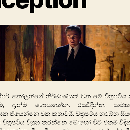
්ටෝපර් නෝලන්ගේ නිර්මාණයක් වන මේ චිත්‍රපටි
ම්, දැන්ම හොයාගන්න. රසවිඳින්න. සාමාන්
පටියක තියෙන්නෙ එක කතාවයි. චිත්‍රපටය නරඹන සි
චිත්‍රපටිය විග්‍රහ කරන්නෙ බොහෝ විට එකම විද