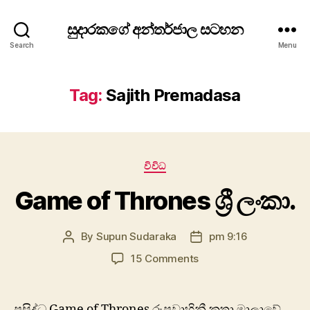
සුදාරකගේ අන්තර්ජාල සටහන
Search
Menu
Tag:
Sajith Premadasa
Categories
විවිධ
Game of Thrones ශ්‍රී ලංකා.
By
Supun Sudaraka
pm 9:16
Post
Post
author
date
on
15 Comments
Game
of
Thrones
ප්‍රසිද්ධ Game of Thrones රූපවාහිනී කතා මාලාවේ