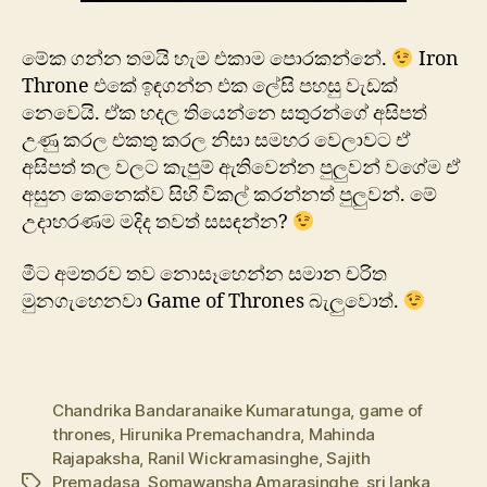
මේක ගන්න තමයි හැම එකාම පොරකන්නේ.
Iron
Throne එකේ ඉඳගන්න එක ලේසි පහසු වැඩක්
නෙවෙයි. ඒක හදල තියෙන්නෙ සතුරන්ගේ අසිපත්
උණු කරල එකතු කරල නිසා සමහර වෙලාවට ඒ
අසිපත් තල වලට කැපුම් ඇතිවෙන්න පුලුවන් වගේම ඒ
අසුන කෙනෙක්ව සිහි විකල් කරන්නත් පුලුවන්. මේ
උදාහරණම මදිද තවත් සසඳන්න?
මීට අමතරව තව නොසෑහෙන්න සමාන චරිත
මුනගැහෙනවා Game of Thrones බැලුවොත්.
Chandrika Bandaranaike Kumaratunga
,
game of
thrones
,
Hirunika Premachandra
,
Mahinda
Rajapaksha
,
Ranil Wickramasinghe
,
Sajith
Premadasa
,
Somawansha Amarasinghe
,
sri lanka
Tags