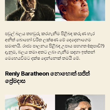
පවුල් බලය තහවුරු කරගැනීම පිළිබඳ කරුණ හැර
අනිත් බොහෝ චරිත ලක්ෂණ මේ දෙදෙනාගෙම
සමානයි. රාජ්‍ය පාලනය පිළිබඳ උපාය සහගත (කුපාඩි?)
දැනුම, බලය තමා අතට ලබා ගැනීම සඳහා ඉත්තන්
මෙහෙයවීමට දක්ෂ දෙන්නෙක් තමයි මේ.
Renly Baratheon නොහොත් සජිත්
ප්‍රේමදාස