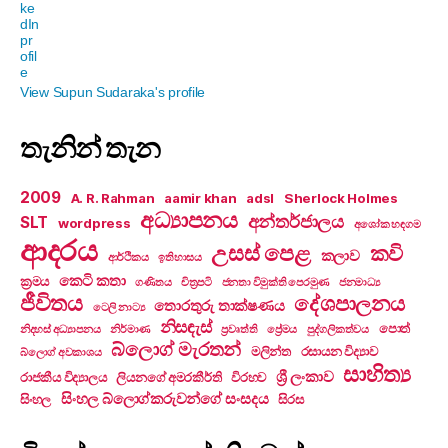
View Supun Sudaraka's profile
තැනින් තැන
2009
A. R. Rahman
aamir khan
adsl
Sherlock Holmes
අධ්‍යාපනය
අන්තර්ජාලය
SLT
wordpress
අශෝක හඳගම
ආදරය
උසස් පෙළ
කවි
කලාව
ආර්ථිකය
ඉතිහාසය
කෙටි කතා
ක්‍රමය
ගණිතය
චිත්‍රපටි
ජනතා විමුක්ති පෙරමුණ
ජනමාධ්‍ය
ජීවිතය
දේශපාලනය
තොරතුරු තාක්ෂණය
ටෙලි නාට්‍ය
නිසඳැස්
පොත්
නිදහස් අධ්‍යාපනය
නිර්මාණ
ප්‍රවෘත්ති
ප්‍රේමය
පුද්ගලිකත්වය
බ්ලොග් මැරතන්
මලින්ත
රසායන විද්‍යාව
බ්ලොග් අවකාශය
සාහිත්‍ය
ශ්‍රී ලංකාව
රාජකීය විද්‍යාලය
ලියනගේ අමරකීර්ති
විරහව
සිංහල බ්ලොග්කරුවන්ගේ සංසදය
සිංහල
සිරස