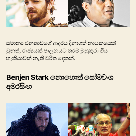
සමාන්‍ය ජනතාවගේ ආදරය දිනාගත් නායකයෙක්
වුනත්, රාජ්‍යයක් පාලනයට තරම් මුහුකුරා ගිය
හැකියාවක් නැති චරිත දෙකක්.
Benjen Stark නොහොත් සෝමවංශ
අමරසිංහ