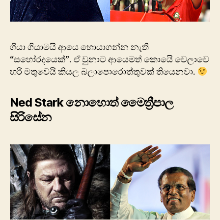
ගියා ගියාමයි ආයෙ හොයාගන්න නැති
“සහෝරදයෙක්”. ඒ වුනාට ආයෙමත් කොයෙි වෙලාවෙ
හරි මතුවෙයි කියල බලාපොරොත්තුවක් තියෙනවා.
Ned Stark නොහොත් මෛත්‍රීපාල
සිරිසේන