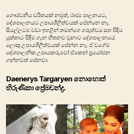
ගෞරවනීය චරිතයක් නමුත්, රාජ්‍ය පාලනයට,
දේශපාලනයට උපායශීලීත්වයක් පේන්නෙ නෑ.
සියල්ලටම වඩා ඉහළින් තමන්ගෙ ගරුත්වය සහ පිදිය
යුත්තාට පිදීම ගැන හිතනව වුනාට දේශපාලනයේ
ලොකු උපායශීලීත්වයක් පේන්න නෑ. ඒ වගේම
දේශපාලනික උපායකරුවෝ ඒකෙන් ප්‍රයෝජන
ගන්නවත් පේනවා.
Daenerys Targaryen නොහොත්
හිරුණිකා ප්‍රේමචන්ද්‍ර.