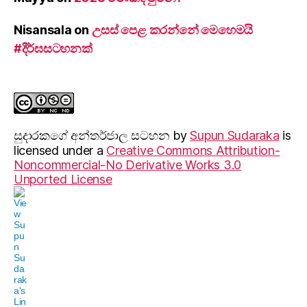
Nisansala
on
උසස් පෙළ කරන්නේ මෙහෙමයි
#දීර්ඝසටහනක්
සුදාරක‍ගේ අන්තර්ජාල සටහන
by
Supun Sudaraka
is
licensed under a
Creative Commons Attribution-
Noncommercial-No Derivative Works 3.0
Unported License