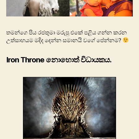
තමන්ගෙ පිය රජතුමා මරුපු එකේ පළිය ගන්න කරන
උත්සාහයම මදිද දෙන්න සමානයි වගේ පේන්නම?
Iron Throne නොහොත් විධායකය.