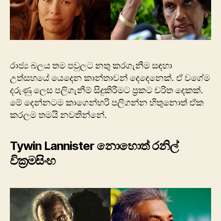
රාජ්‍ය බලය තම පවුලට නතු කරගැනීම සඳහා
උත්සහයේ යෙදෙන කාන්තාවන් දෙදෙනෙක්. ඒ වගේම
දරුණු ලෙස පලිගැනීම් සිදුකිරීමට ප්‍රකට චරිත දෙකක්.
මේ දෙන්නටම කාගෙන්හරි පලිගන්න හිතුනොත් ඒක
කරලම තමයි නවතින්නේ.
Tywin Lannister නොහොත් රනිල්
වික්‍රමසිංහ