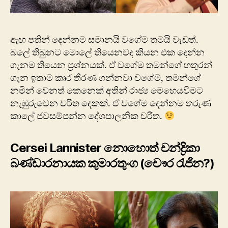
ඇඟ පතින් දෙන්නම සමානයි වගේම තමයි වැඩත්.
බලේ තිබුනට මොලේ තියෙනවද කියන එක දෙන්න
ගැනම තියෙන ප්‍රශ්නයක්. ඒ වගේම තමන්ගේ හතුරන්
ගැන ඉතාම කෘර තීරණ ගන්නවා වගේම, තමන්ගේ
නමින් වෙනත් කෙනෙක් අතින් රාජ්‍ය මෙහෙයවීමට
නැඹුරුවෙන චරිත දෙකක්. ඒ වගේම දෙන්නම තරුණ
කාලේ ජවසම්පන්න දේශපාලනික චරිත.
Cersei Lannister නොහොත් චන්ද්‍රිකා
බණ්ඩාරනායක කුමාරතුංග (චෞර රැජින?)