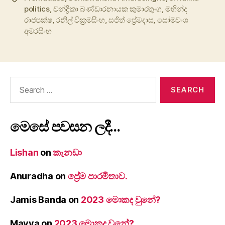
politics
,
චන්ද්‍රිකා බණ්ඩාරනායක කුමාරතුංග
,
මහින්ද
රාජපක්ෂ
,
රනිල් වික්‍රමසිංහ
,
සජිත් ප්‍රේමදාස
,
සෝමවංශ
අමරසිංහ
Search
for:
මෙසේ පවසන ලදී…
Lishan
on
කැනඩා
Anuradha
on
ප්‍රේම පාරමිතාව.
Jamis Banda
on
2023 මොකද වුනේ?
Mayya
on
2023 මොකද වුනේ?