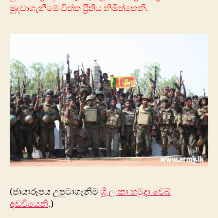
මුදවාගැනීමේ චිත්ත ප්‍රීතිය නිමිත්තෙනි.
(ජායාරූපය උපුටාගැනීම
ශ්‍රී ලංකා හමුදා වෙබ්
අඩවියෙනි
.)