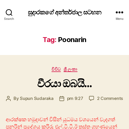
සුදාරකගේ අන්තර්ජාල සටහන
Search
Menu
Tag:
Poonarin
Categories
විවිධ
ශ්‍රී ලංකා
වීරයා ඔබයි…
on
By
Supun Sudaraka
pm 9:27
2 Comments
Post
Post
වීර
author
date
ඔබ
ආරක්ෂක හමුදාවන් විසින් යුධමය වශයෙන් වැදගත්
පුනරින් ප්‍රදේශය කුරිරු එල්.ටී.ටී.ඊ ත්‍රස්ත ග්‍රහණයෙන්