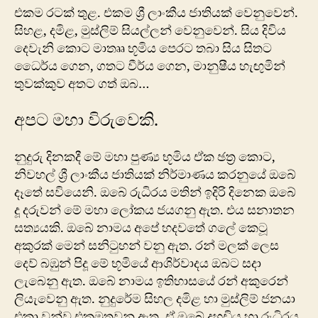
එකම රටක් තුළ. එකම ශ්‍රී ලාංකීය ජාතියක් වෙනුවෙන්.
සිහළ, දමිළ, මුස්ලිම් සියල්ලන් වෙනුවෙන්. සිය දිවිය
දෙවැනි කොට මාතෲ භූමිය පෙරට තබා සිය සිතට
ධෛර්ය ගෙන, ගතට වීර්ය ගෙන, මානුෂීය හැඟුමින්
තුවක්කුව අතට ගත් ඔබ…
අපට මහා විරුවෙකි.
නුදුරු දිනකදී මේ මහා පුණ්‍ය භූමිය ඒක ඡත්‍ර කොට,
නිවහල් ශ්‍රී ලාංකීය ජාතියක් නිර්මාණය කරනුයේ ඔබේ
දෑතේ සවියෙනි. ඔබේ රුධිරය මතින් ඉදිරි දිනෙක ඔබේ
දූ දරුවන් මේ මහා ලෝකය ජයගනු ඇත. එය සනාතන
සත්‍යයකි. ඔබේ නාමය අපේ හදවතේ ගලේ කෙටූ
අකුරක් මෙන් සනිටුහන් වනු ඇත. රන් මලක් ලෙස
දෙව් බඹුන් පිදූ මේ භූමියේ ආශිර්වාදය ඔබට සදා
ලැබෙනු ඇත. ඔබේ නාමය ඉතිහාසයේ රන් අකුරෙන්
ලියැවෙනු ඇත. නුදුරේම සිහල දමිළ හා මුස්ලිම් ජනයා
එකා වන්ව එකමුතුවනු ඇත. ඒ ඔබේ දහඩිය හා රුධිරය