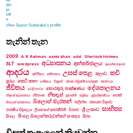
View Supun Sudaraka's profile
තැනින් තැන
2009
A. R. Rahman
aamir khan
adsl
Sherlock Holmes
අධ්‍යාපනය
අන්තර්ජාලය
SLT
wordpress
අශෝක හඳගම
ආදරය
උසස් පෙළ
කවි
කලාව
ආර්ථිකය
ඉතිහාසය
කෙටි කතා
ක්‍රමය
ගණිතය
චිත්‍රපටි
ජනතා විමුක්ති පෙරමුණ
ජනමාධ්‍ය
ජීවිතය
දේශපාලනය
තොරතුරු තාක්ෂණය
ටෙලි නාට්‍ය
නිසඳැස්
පොත්
නිදහස් අධ්‍යාපනය
නිර්මාණ
ප්‍රවෘත්ති
ප්‍රේමය
පුද්ගලිකත්වය
බ්ලොග් මැරතන්
මලින්ත
රසායන විද්‍යාව
බ්ලොග් අවකාශය
සාහිත්‍ය
ශ්‍රී ලංකාව
රාජකීය විද්‍යාලය
ලියනගේ අමරකීර්ති
විරහව
සිංහල බ්ලොග්කරුවන්ගේ සංසදය
සිංහල
සිරස
විද්‍යුත් තැපෑලෙන් කියවන්න.