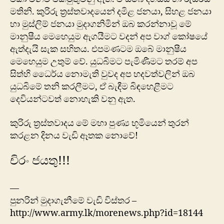
මතිනි. කුරිරු ත්‍රස්තවාදයෙන් දමිළ ජනයා, සිහළ ජනයා
හා මුස්ලිම් ජනයා මුදාගනිමින් ඔබ කරන්නාවූ මේ
මානුෂීය‍ මෙහෙයුම ඇගයීමට වදන් අප වාග් කෝෂයේ
ඇත්‍දැයි සැක සහිතය. එපමණටම ඔබේ මානුෂීය
මෙහෙයුම උතුම් වේ. යුධබිමට පැමිණීමට තරම් අප
සිත්හි ධෛර්ය නොමැති වුවද අප හදවත්වලින් ඔබ
යුධබිමේ තනි කරලීමට, ඒ බැඳීම බිඳහෙළීමට
දෙවියන්ටවත් නොහැකි වනු ඇත.
කුරිරු ත්‍රස්තවාදය මේ මහා පුණ්‍ය භූමියෙන් තුරන්
කරළන දිනය වැඩි ඈතක නොවේ!
චිරං ජයතු!!!
—
පුනරින් මුදාගැනී‍මේ වැඩි විස්තර –
http://www.army.lk/morenews.php?id=18144