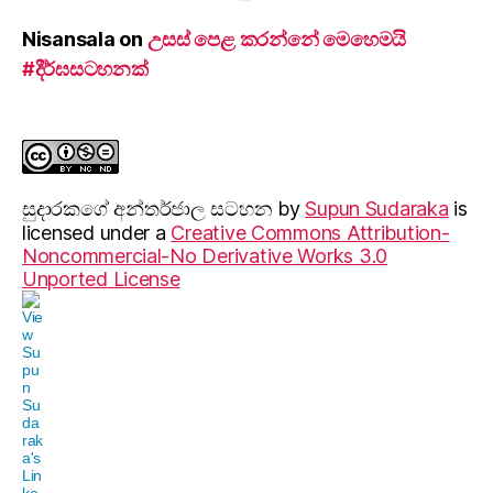
Nisansala
on
උසස් පෙළ කරන්නේ මෙහෙමයි
#දීර්ඝසටහනක්
සුදාරක‍ගේ අන්තර්ජාල සටහන
by
Supun Sudaraka
is
licensed under a
Creative Commons Attribution-
Noncommercial-No Derivative Works 3.0
Unported License