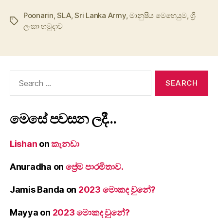
Poonarin
,
SLA
,
Sri Lanka Army
,
මානුෂීය මෙහෙයුම
,
ශ්‍රී
Tags
ලංකා හමුදාව
Search
for:
මෙසේ පවසන ලදී…
Lishan
on
කැනඩා
Anuradha
on
ප්‍රේම පාරමිතාව.
Jamis Banda
on
2023 මොකද වුනේ?
Mayya
on
2023 මොකද වුනේ?