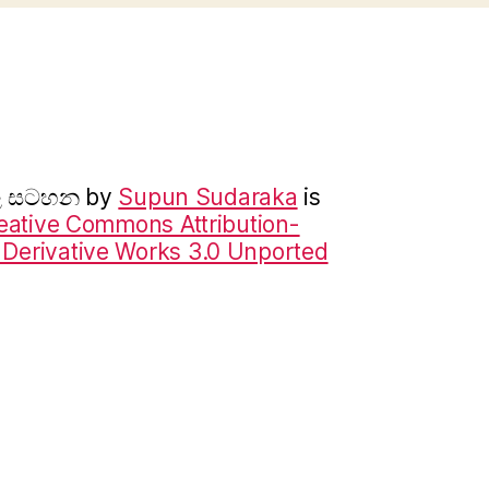
ාල සටහන
by
Supun Sudaraka
is
eative Commons Attribution-
erivative Works 3.0 Unported