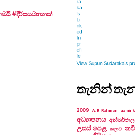
යි #දීර්ඝසටහනක්
View Supun Sudaraka's pro
තැනින් තැ
2009
A. R. Rahman
aamir 
අධ්‍යාපනය
අන්තර්ජා
උසස් පෙළ
කවි
කලාව