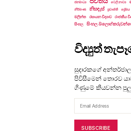
ජීවිතය
ජනමාධ්‍ය
ටෙලි නාට්‍ය
නිසඳැස්
නිර්මාණ
ප්‍රවෘත්ති
ප්‍රේමය
මලින්ත
රසායන විද්‍යාව
රාජකීය විද
සිංහල බ්ලොග්කරුවන්ග
සිංහල
විද්‍යුත් ත
සුදාරකගේ අන්තර්ජාල
පිවිසීමෙන් තොරව යාවත
ගිණුමේ කියවන්න පුල
Email
Address
SUBSCRIBE