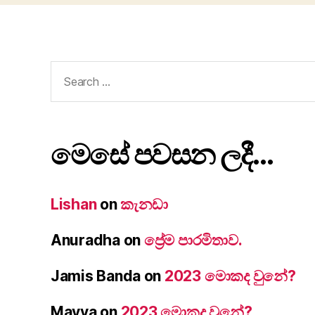
Search
for:
මෙසේ පවසන ලදී…
Lishan
on
කැනඩා
Anuradha
on
ප්‍රේම පාරමිතාව.
Jamis Banda
on
2023 මොකද වුනේ?
Mayya
on
2023 මොකද වුනේ?