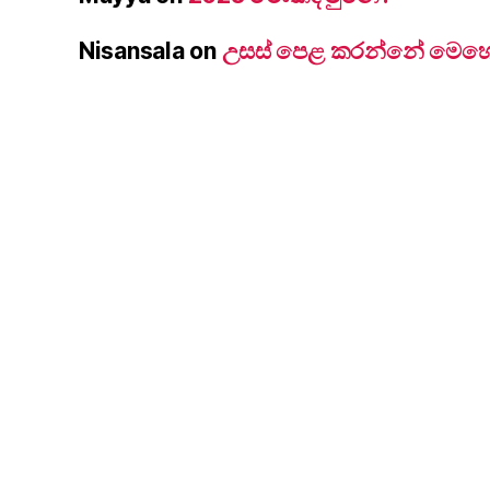
Nisansala
on
උසස් පෙළ කරන්නේ මෙහෙම