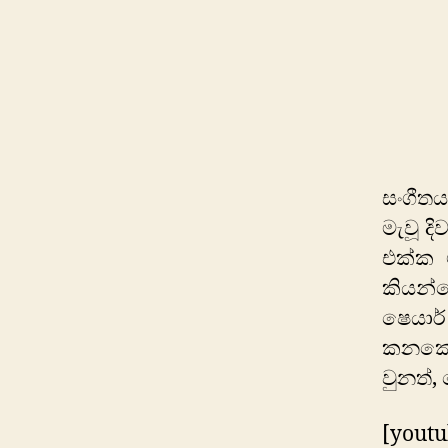
සංගීත
මැවූ දි
එක්ක 
කියන්න
ෂෙයාර
කනකොට
වුනත්,
[yout