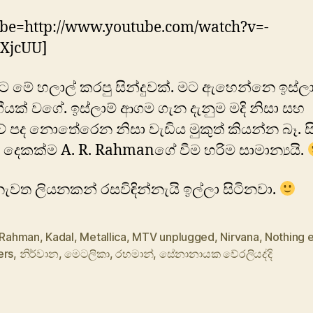
be=http://www.youtube.com/watch?v=-
XjcUU]
ට මේ හලාල් කරපු සින්දුවක්. මට ඇහෙන්නෙ ඉස්ලා
ගීයක් වගේ. ඉස්ලාම් ආගම ගැන දැනුම මදි නිසා සහ
වේ පද නොතේරෙන නිසා වැඩිය මුකුත් කියන්න බෑ. සි
දෙකක්ම A. R. Rahmanගේ වීම හරිම සාමාන්‍යයි.
නැවත ලියනකන් රසවිඳින්නැයි ඉල්ලා සිටිනවා.
. Rahman
,
Kadal
,
Metallica
,
MTV unplugged
,
Nirvana
,
Nothing e
ers
,
නිර්වාන
,
මෙටලිකා
,
රහමාන්
,
සේනානායක වේරලියද්දි