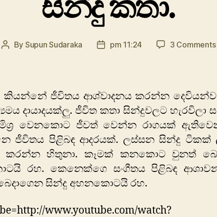
සින්දු කතා.
By
Supun Sudaraka
pm 11:24
3 Comments
Post
Post
author
date
ය කියන්නේ ජීවිතය ආශ්වාදනය කරන්න දෙවියන්
ව්‍යමය දායාදයක්ලු. ජීවිත කතා සින්දුවලට හැරවිලා 
මිශ්‍ර වෙනකොට ජීවත් වෙන්න රාගයක් ඇතිවෙ
ෙ ජීවිතය පිළිබඳ ආදරයක්. ලස්සන සින්දු ටිකක් 
් කරන්න හිතුනා. කෑමක් කනකොට වුනත් බ
යි රහ. කෙනෙක්ගෙ සංගීතය පිළිබඳ ආශාවන්
 බෙදාගෙන සින්දු අහනකොටයි රහ.
ube=http://www.youtube.com/watch?