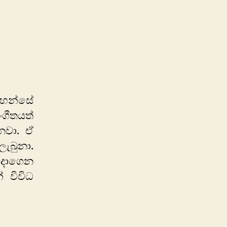
on
සින්දු
කතා.
වහන්සේ
සංගීතයත්
නවා. ඒ
ලැබුනා.
ෙදාගෙන
 විවිධ