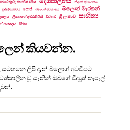
දේශපාලනය
තොරතුරු තාක්ෂණය
නිදහස් අධ්‍යාපනය
බ්ලොග් මැරතන්
පොත්
පුද්ගලිකත්වය
බ්ලොග් අවකාශය
සාහිත්‍ය
ශ්‍රී ලංකාව
්‍යාලය
ලියනගේ අමරකීර්ති
විරහව
ේ සංසදය
සිරස
ැපෑලෙන් කියවන්න.
 සටහනෙ ලිපි දැන් බ්ලොග් අඩවියට
්කාලීන වූ සැනින් ඔබගේ විද්‍යුත් තැපැල්
ුවන්.