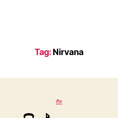
Tag:
Nirvana
Categories
ගීත