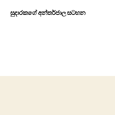
සුදාරකගේ අන්තර්ජාල සටහන