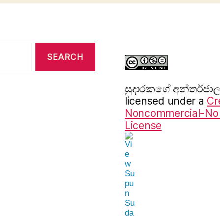
සුදාරක‍ගේ අන්තර්ජ
licensed under a
Cr
Noncommercial-No D
License