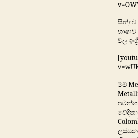
v=OW
සින්දු
භාෂාව 
වල ඉංග
[yout
v=wU
මම Met
Metall
පටන්ගන
වේදිකා
Colomb
ලස්සන