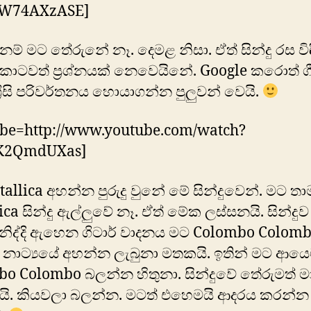
W74AXzASE]
ව නම් මට තේරුනේ නෑ. දෙමළ නිසා. ඒත් සින්දු රස වි
කාටවත් ප්‍රශ්නයක් නෙවෙයිනේ. Google කරොත් ගී
්‍රීසි පරිවර්තනය හොයාගන්න පුලුවන් වෙයි.
ube=http://www.youtube.com/watch?
K2QmdUXas]
allica අහන්න පුරුදු වුනේ මේ සින්දුවෙන්. මට තා
ica සින්දු ඇල්ලුවේ නෑ. ඒත් මේක ලස්සනයි. සින්දුව
ිද්දි ඇහෙන ගිටාර් වාදනය මට Colombo Colom
 නාට්‍යයේ අහන්න ලැබුනා මතකයි. ඉතින් මට ආයෙ
o Colombo බලන්න හිතුනා. සින්දුවේ තේරුමත් 
යි. කියවලා බලන්න. මටත් එහෙමයි ආදරය කරන්න