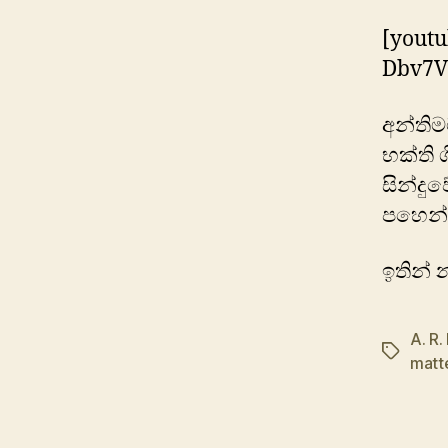
[youtu
Dbv7V
අන්තිම
භක්ති 
සින්දු
පහෙන් 
ඉතින් 
A. R
Tags
matt