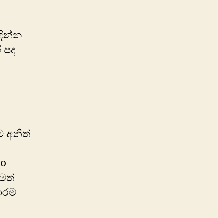
ඳින්න
 පද
ම අනිත්
bo
මත්
මාරම