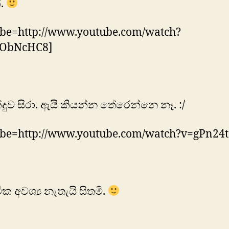
ේ.
ube=http://www.youtube.com/watch?
gObNcHC8]
්දුව සිරා. ඇයි කියන්න තේරෙන්නෙ නෑ. :/
ube=http://www.youtube.com/watch?v=gPn24t
ීක අවශ්‍ය නැතැයි සිතමි.