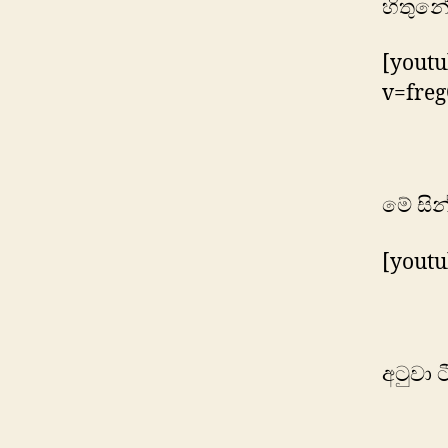
හිතුන
[yout
v=fre
මේ සින
[yout
අටුවා ට