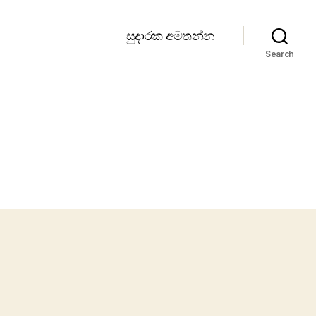
සුදාරක අමතන්න
Search