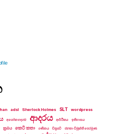
file
න
SLT
khan
adsl
Sherlock Holmes
wordpress
ආදරය
ලය
අශෝක හඳගම
ආර්ථිකය
ඉතිහාසය
කෙටි කතා
ක්‍රමය
ගණිතය
චිත්‍රපටි
ජනතා විමුක්ති පෙරමුණ