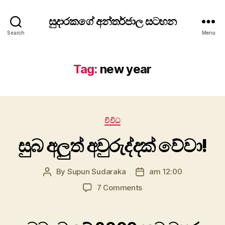
සුදාරකගේ අන්තර්ජාල සටහන
Search
Menu
Tag:
new year
Categories
විවිධ
සුබ අලුත් අවුරුද්දක් වේවා!
By
Supun Sudaraka
am 12:00
Post
Post
author
date
on
7 Comments
සුබ
අලුත්
අවුරුද්දක්