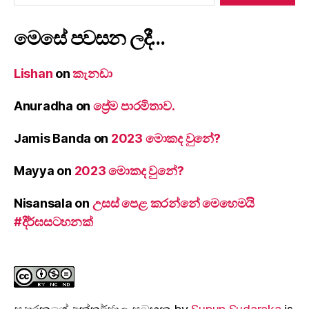
මෙසේ පවසන ලදී…
Lishan
on
කැනඩා
Anuradha
on
ප්‍රේම පාරමිතාව.
Jamis Banda
on
2023 මොකද වුනේ?
Mayya
on
2023 මොකද වුනේ?
Nisansala
on
උසස් පෙළ කරන්නේ මෙහෙමයි
#දීර්ඝසටහනක්