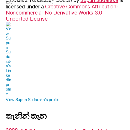
සුදාරක‍ගේ අන්තර්ජාල සටහන
by
Supun Sudaraka
is
licensed under a
Creative Commons Attribution-
Noncommercial-No Derivative Works 3.0
Unported License
View Supun Sudaraka's profile
තැනින් තැන