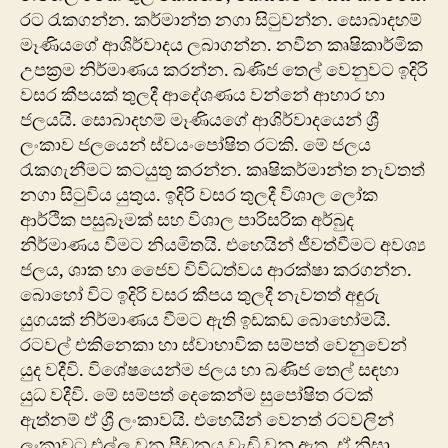
රට රැකගන්න. කර්මාන්ත නගා සිටුවන්න. සොබාදහම්
මෑණියගේ ආශිර්වාදය ලබාගන්න. නවීන කෘෂිකාර්මික
උපක්‍රම නිර්මාණය කරන්න. ඛණිජ තෙල් වෙනුවට ඉදිරි
වසර කීපයක් තුලදී ආදේශණය වන්නේ ආහාර හා
ජලයයි. සොබාදහම් මෑණියගේ ආශිර්වාදයෙන් ශ්‍රී
ලංකාව ජලයෙන් ස්වයංපෝෂිත රටකි. මේ ජලය
රැකගැනීමට කටයුතු කරන්න. කෘෂිකර්මාන්ත නැවතත්
නගා සිටුවිය ‍යුතුය. ඉදිරි වසර තුලදී විශාල‍ ලෝක
ආර්ථික පසුබෑමක් සහ විශාල පාරිසරික අර්බුද
නිර්මාණය වීමට නියමිතයි. එහෙයින් ජීවත්වීමට අවශ්‍ය
ජලය, ශාක හා ජෛව විවිධත්වය ආරක්ෂා කරගන්න.
බොහෝ විට ඉදිරි වසර කීපය තුලදී නැවතත් අඳුරු
යුගයක් නිර්මාණය වීමට ඇති ඉඩකඩ බොහෝමයි.
රටවල් එකිනෙකා හා ස්වාභාවික සම්පත් වෙනුවෙන්
යුද වදීවි. විශේෂයෙන්ම ජලය හා ඛණිජ තෙල් සඳහා
යුධ වදීවි. මේ සම්පත් දෙකෙන්ම සුපෝෂිත රටක්
ඇත්නම් ඒ ශ්‍රී ලංකාවයි. එහෙයින් වෙනත් රටවලින්
ලංකාවට එල්ල වන පීඩනය වැඩි වනු ඇත. ඒ නිසා