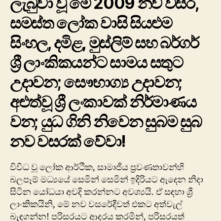
ලැබුවා වූ‍ මේ 2009 නව වසර,
වේවා!
සමස්ත ‍ලෝක වාසි සියළුම
සිංහල, දමිළ, මුස්ලිම් සහ බර්ගර්
ශ්‍රී ලාංකිකයන්ට සාමය සතුට
උදාවන; සෞභාග්‍ය උදාවන;
අළුත්වූ ශ්‍රී ලංකාවක් නිර්මාණය
වන; යුධ ගිනි නිවෙන සුබම සුබ
නව වසරක් වේවා!
විවිධ වූ ලෝක ආර්ථික, සාමාජීය ප්‍රවණතාවන්හි
බලපෑම් මධ්‍යයේ සෙමින් සෙමින් ඉදිරියට ඇදෙන නිදා
සිටින යෝධයා අවදි කරන්නට අවශ්‍යයි. ඒ සඳහා ශ්‍රී
ලාංකිකයිනි, මේ නව වසරේදීවත් එකට අත්වැල්
බැඳගන්න! පරිසරයට ආදරය කරමින්, පරිසරයත්