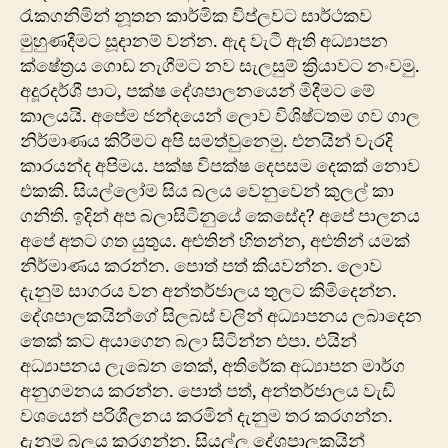
රැකගනිමින් නූතන කාර්මික විප්ලවට සාර්ථකව
මුහුණදීමට සූදානම් වන්න. ඇද වැටී ඇති අධ්‍යාපන
ක්ෂේත්‍රය ගොඩ නැගීමට නව සැලසුම් ක්‍රියාවට නංවමු.
අදූරදර්ශී පාට, පක්ෂ දේශපාලනයෙන් මිදීමට මේ
කාලයයි. අපේම ජන්දයෙන් ලොව විශිෂ්ටතම ගව ගාල
නිර්මාණය කිරීමට අපි සමත්වුනෙමු. එනයින් වැරදි
කාරයන්ද අපිමය. පක්ෂ විපක්ෂ දෙපසම දෙකක් නොව
එකකි. සියල්ලෝම සිය බලය වෙනුවෙන් කුලල් කා
ගනිති. ඉදින් අප බලාසිටිනුයේ කෙසේද? අපේ පාලනය
අපේ අතට ගත යුතුය. අළුතින් හිතන්න, අළුතින් යමක්
නිර්මාණය කරන්න. පොත් පත් කියවන්න. ලොව
දැනුම් සාගරය වන අන්තර්ජාලය තුලට කිමිදෙන්න.
දේශපාලකයින්ගේ සිලබස් වලින් අධ්‍යාපනය ලබාදෙන
තෙක් කට අයාගෙන බලා සිටින්න එපා. එයින්
අධ්‍යාපනය ලැබෙන තෙක්, අතිරේක අධ්‍යාපන මාර්ග
අනුගමනය කරන්න. පොත් පත්, අන්තර්ජාලය වැඩි
වශයෙන් පරිශීලනය කරමින් දැනුම තර කරගන්න.
දැනුම බලය කරගන්න. සියල්ල දේශපාලකයින්