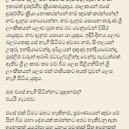
ඉතාමත් දූරදර්ශීව ක්‍රියාකරයුතුය. පාලකයන් එසේ
දූරදර්ශීව ක්‍රියා නොකරන්නේ නම් කුමක් කරන්නේද?
නව දැනුම හොයායන්න. නව දැනුම සොයන තරුණ ශ්‍රී
ලාංකිකයන් ලොව පුරා තම රට වෙනුවෙන් විසිර
යායුතුය. නව දැනුම සොයා යා යුතුය. ඉදිරි දිනය ලොව
බලවතෙකු ‍සේ නැගී සිටීමට අවශ්‍ය නම්, සිංහලයන්
උතුරු ඉන්දියාවෙන්ද, දමිළයන් දකුණු ඉන්දියාවෙන්ද,
මුස්ලිම් වරුන් අරාබි රටවල්වලින්ද වෙන්වූ පැවැත්මක්
ඇතිව ශ්‍රී ලංකාව තම මව් බිම ලෙස පිළිගනිමින් ශ්‍රී
ලාංකිකයන් ලෙස එක් ජාතියකට අයත් වූවන් ලෙස
නැගී සිටිය යුතුය.
ඔබ ‍එසේ නැගී සිටින්නට සූදානම්ද?
එයයි ගැටළුව.
එසේ එක් වීමට ඔබට හැකිනම්, ‍ප්‍රමාණයෙන් කුඩා මේ
‍පින් බිම මහා දේශයක් කරන්නට අපට හැකිවනු ඇත.
අනෙකුත් යුරෝපා සහ ධනය පමණක් සිතූ අනෙකුත්