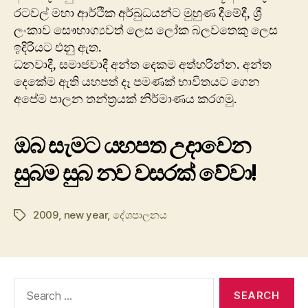
රටවල් මහා ආර්ථික අර්බුධයන්ට මුහුණ දීමේදී, ශ්‍රී
ලංකාව සෞභාග්‍යවත් ලෙස ලෝක බලවතෙකු ලෙස
ඉදිරියට එනු ඇත.
ධනවාදී, සමාජවාදී අන්ත දෙකම අත්හරින්න. අන්ත
දෙකේම ඇති යහපත් දෑ පමණක් භාවිතයට ගෙන
අපේම පාලන තන්ත්‍රයක් නිර්මාණය කරගමු.
ඔබ සැමට යහපත උදාවෙන
සුබම සුබ නව වසරක් වේවා!
2009
,
new year
,
‍දේශපාලනය
Tags
Search
for: