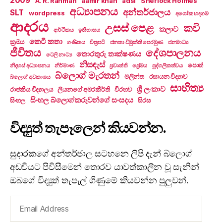
2009
A. R. Rahman
aamir khan
adsl
Sherlock Holmes
අධ්‍යාපනය
අන්තර්ජාලය
SLT
wordpress
අශෝක හඳගම
ආදරය
උසස් පෙළ
කවි
කලාව
ආර්ථිකය
ඉතිහාසය
කෙටි කතා
ක්‍රමය
ගණිතය
චිත්‍රපටි
ජනතා විමුක්ති පෙරමුණ
ජනමාධ්‍ය
ජීවිතය
දේශපාලනය
තොරතුරු තාක්ෂණය
ටෙලි නාට්‍ය
නිසඳැස්
පොත්
නිදහස් අධ්‍යාපනය
නිර්මාණ
ප්‍රවෘත්ති
ප්‍රේමය
පුද්ගලිකත්වය
බ්ලොග් මැරතන්
මලින්ත
රසායන විද්‍යාව
බ්ලොග් අවකාශය
සාහිත්‍ය
ශ්‍රී ලංකාව
රාජකීය විද්‍යාලය
ලියනගේ අමරකීර්ති
විරහව
සිංහල බ්ලොග්කරුවන්ගේ සංසදය
සිංහල
සිරස
විද්‍යුත් තැපෑලෙන් කියවන්න.
සුදාරකගේ අන්තර්ජාල සටහනෙ ලිපි දැන් බ්ලොග්
අඩවියට පිවිසීමෙන් තොරව යාවත්කාලීන වූ සැනින්
ඔබගේ විද්‍යුත් තැපැල් ගිණුමේ කියවන්න පුලුවන්.
Email
Address