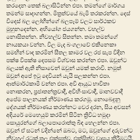
කරදෙන තෙක් බලාසිටින්න එපා. තමන්ගේ මාර්ගය
තමන්ම සාදාගන්න. මිත්‍රත්වයේ බැමි තරකරන්න. දෙස්
විදෙස් බල ලෝභීන්ගේ බලපෑම් වලට සාර්ථකව
මුහුනදෙන්න. අභියෝග ජයගන්න. වහල්ව
නොසිතන්න. නිවහල්ව සිතන්න. තමා තමන්ගේ
නායකයා වන්න. විල මැද බංගලාවේ එකිනෙකා
සමඟින් වාද කරමින් සීතල කාමර වල රජ සැප විඳින
පක්ෂ විපක්ෂ දෙපසම විශ්වාස කරන්න එපා. ඔවුන්ට
බලයක් ඇති නිසාවෙන් ඔවුන් යමක් කරාවි. නමුත්
ඔවුන් අපේ ඉටු දෙවියන් යැයි සලකන්න එපා.
ආත්මාර්ථකාමී වන්න එපා. අවි ආයුධ භාවිතා
නොකරන, ප්‍රජාතන්ත්‍රවාදී, අවිහිංසාවාදී, මානවවාදී
අපේම පාලනයක් නිර්මාණය කරගමු. නොබෙදුනු
දේශයක් නිර්මාණය කරන්නට වෙර දරන, සිය අවසන්
අදියරේ මෙහෙයුම් කරමින් සිටින ත්‍රිවිධ හමුදා
සොයුරන්ගේ බලාපොරොත්තු බිඳ හෙලන්න එපා.
ඔවුන් ඒ සටන් වදින්නේ ඔබට, මට, ඔවුන්ගේ දරුවන්ට
නිවහල් රටක් තුල එක්සත්ව, එක්සිත්ව වාසය කිරීමටයි.