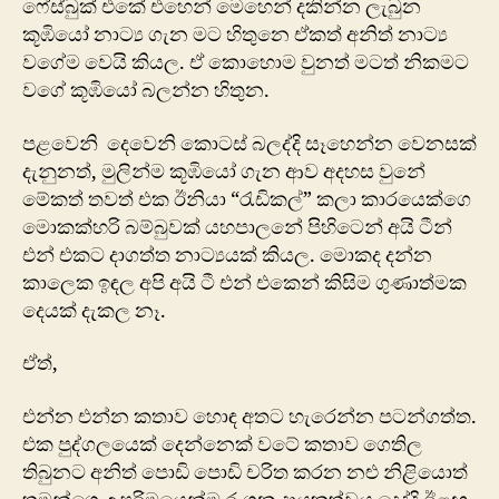
ෆේස්බුක් එකේ එහෙන් ම‍ෙහෙන් දකින්න ලැබුන
කූඹියෝ නාට්‍ය ගැන මට හිතුනෙ ඒකත් අනිත් නාට්‍ය
වගේම වෙයි කියල. ඒ කොහොම වුනත් මටත් නිකමට
වගේ කූඹියෝ බලන්න හිතුන.
පළවෙනි දෙවෙනි කොටස් බලද්දි සෑහෙන්න වෙනසක්
දැනුනත්, මුලින්ම කූඹියෝ ගැන ආව අදහස වුනේ
මේකත් තවත් එක ඊනියා “රැඩිකල්” කලා කාරයෙක්ගෙ
මොකක්හරි බම්බුවක් යහපාලනේ පිහිටෙන් අයි ටීන්
එන් එකට දාගත්ත නාට්‍යයක් කියල. මොකද දන්න
කාලෙක ඉඳල අපි අයි ටී එන් එකෙන් කිසිම ගුණාත්මක
දෙයක් දැකල නෑ.
ඒත්,
එන්න එන්න කතාව හොඳ අතට හැරෙන්න පටන්ගත්ත.
එක පුද්ගලයෙක් දෙන්නෙක් වටේ කතාව ගෙතිල
තිබුනට අනිත් පොඩි පොඩි චරිත කරන නළු නිළියොත්