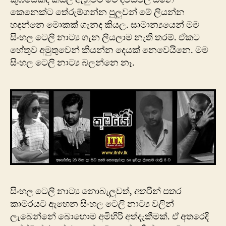
කෙනෙක්ට තේරුම්ගන්න පුලුවන් මේ ලියන්න
හදන්නෙ මොකක් ගැනද කියල. සාමාන්‍යයෙන් මම
සිංහල ටෙලි නාට්‍ය ගැන ලියලාම නැති තරම්. ඒකට
හේතුව අමුතුවෙන් කියන්න දෙයක් නෙවෙයිනෙ. මම
සිංහල ටෙලි නාට්‍ය බලන්නෙ නෑ.
සිංහල ටෙලි නාට්‍ය නොබැලුවත්, අතරින් පතර
කාමරයට ඇහෙන සිංහල ටෙලි නාට්‍ය වලින්
ලැබෙන්නේ බොහොම අමිහිරි අත්දැකීමක්. ඒ අතරෙදි