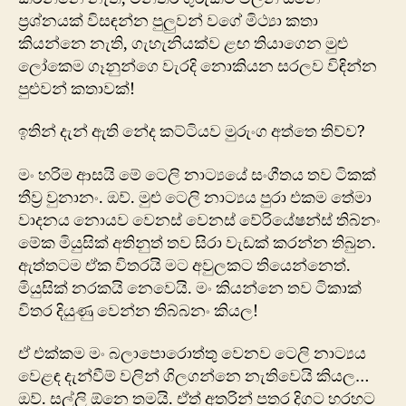
ප්‍රශ්නයක් විසඳන්න පුලුවන් වගේ මිථ්‍යා කතා
කියන්නෙ නැති, ගැහැනියක්ව ළඟ තියාගෙන මුළු
ලෝකෙම ගෑනුන්ගෙ වැරදි නොකියන සරලව විඳින්න
පුළුවන් කතාවක්!
ඉතින් දැන් ඇති නේද කට්ටියව මුරුංග අත්තෙ තිව්ව?
මං හරිම ආසයි මේ ටෙලි නාට්‍යයේ සංගීතය තව ටිකක්
තීව්‍ර වුනානං. ඔව්. මුළු ටෙලි නාට්‍යය පුරා එකම තේමා
වාදනය නොයව වෙනස් වෙනස් වේරියේෂන්ස් තිබ්නං
මේක මියුසික් අතිනුත් තව සිරා වැඩක් කරන්න තිබුන.
ඇත්තටම ඒක විතරයි මට අවුලකට තියෙන්නෙත්.
මියුසික් නරකයි නෙවෙයි. මං කියන්නෙ තව ටිකාක්
විතර දියුණු වෙන්න තිබ්බනං කියල!
ඒ එක්කම මං බලාපොරොත්තු වෙනව ටෙලි නාට්‍යය
වෙළඳ දැන්වීම් වලින් ගිලගන්නෙ නැතිවෙයි කියල…
ඔව්. සල්ලි ඕනෙ තමයි. ඒත් අතරින් පතර දිගට හරහට