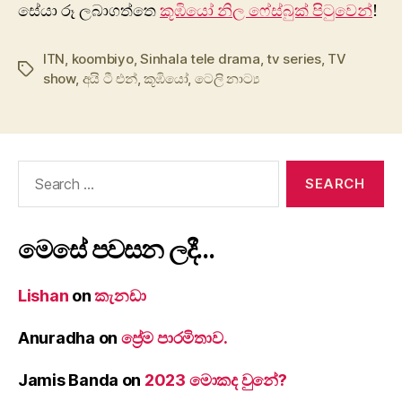
සේයා රූ ලබාගත්තෙ
කූඹියෝ නිල ෆේස්බුක් පිටුවෙන්
!
ITN
,
koombiyo
,
Sinhala tele drama
,
tv series
,
TV
Tags
show
,
අයි ටී එන්
,
කූඹියෝ
,
ටෙලි නාට්‍ය
Search
for:
මෙසේ පවසන ලදී…
Lishan
on
කැනඩා
Anuradha
on
ප්‍රේම පාරමිතාව.
Jamis Banda
on
2023 මොකද වුනේ?