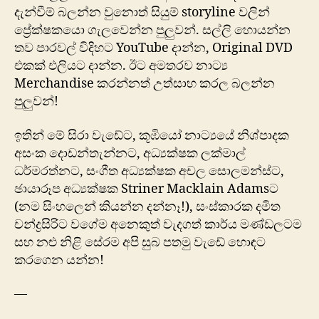
දැන්වීම් බලන්න වුනොත් සියුම් storyline වලින්
ප්‍රේක්ෂකයො ගැලවෙන්න පුලුවන්. සල්ලි හොයන්න
තව පාරවල් විදිහට YouTube දාන්න, Original DVD
එකක් එලියට දාන්න. ඊට අමතරව නාට්‍ය
Merchandise කරන්නත් උත්සාහ කරල බලන්න
පුලුවන්!
ඉතින් මේ සිරා වැඩේට, කූඹියෝ නාට්‍යයේ නිශ්පාදක
අසංක දොඩන්තැන්නට, අධ්‍යක්ෂක ලක්මාල්
ධර්මරත්නට, සංගීත අධ්‍යක්ෂක අචල සොලමන්ස්ට,
ඡායාරූප අධ්‍යක්ෂක Striner Macklain Adamsට
(නම සිංහලෙන් කියන්න දන්නෑ!), සංස්කාරක දමිත
චන්ද්‍රසිරිට වගේම අනෙකුත් වැදගත් කාර්ය මණ්ඩලටම
සහ නළු නිළි සේරම අපි සුබ පතමු වැඩේ හොඳට
කරගෙන යන්න!
—