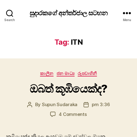
සුදාරකගේ අන්තර්ජාල සටහන
Search
Menu
Tag:
ITN
Categories
කාලීන
ජන මාධ්‍ය
රූපවාහිනී
ඔබත් කූඹියෙක්ද?
By
Supun Sudaraka
pm 3:36
Post
Post
author
date
on
4 Comments
ඔබත්
කූඹියෙක්ද?
කූඹියෙක්ද කියල ඇහුවම මේ දවස්වල ඕනෙ