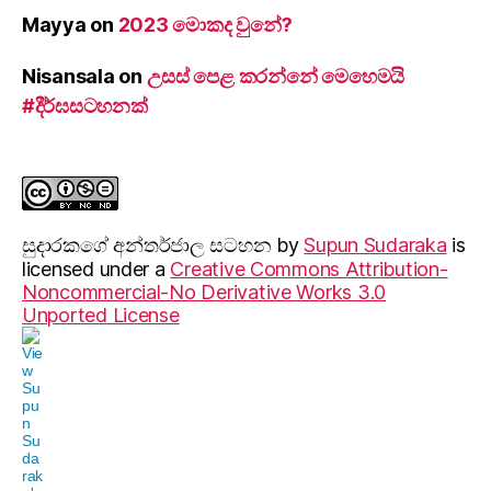
Mayya
on
2023 මොකද වුනේ?
Nisansala
on
උසස් පෙළ කරන්නේ මෙහෙමයි
#දීර්ඝසටහනක්
සුදාරක‍ගේ අන්තර්ජාල සටහන
by
Supun Sudaraka
is
licensed under a
Creative Commons Attribution-
Noncommercial-No Derivative Works 3.0
Unported License