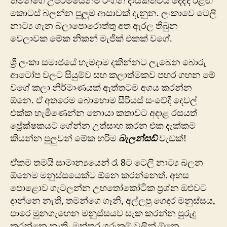
තමන්ගෙ උපරිමයෙන්ම රංගන දායකත්වය දෙද්දි ඊළඟ
කොටස් බලන්න පුලුම ආසාවක් දැනුන. ලංකාවෙ ටෙලි
නාට්‍ය ගැන බලාපොරොත්තු අත ඇරල තිබුන
වෙලාවක මේක නිකන් මැජික් එකක් වගේ.
ශ්‍රී ලංකා සමාජයේ හැමදාම දකින්නට ලැබෙන බොරු
ආටෝප වලට සියුම්ව සහ කලාත්මකව පහර ගහන මේ
වගේ කලා නිර්මාණයක් ඇත්තටම අගය කරන්න
ඕනෙ. ඒ අතරෙම බොහොම සීරියස් සංවේදී දෙවල්
එක්ක හැමිණෙන්න නොයා කතාවට අදාළ රසයත්
ප්‍රේක්ෂකයට ගේන්න උත්සාහ කරන එක දැක්කම
කියන්න පුලුවන් මේක හරිම
බැලන්සඩ්
වැඩක්!
ඒකම තමයි සාමාන්‍යයෙන් රෑ 8ට ටෙලි නාට්‍ය බලන
ඕනෙම මනුස්සයෙක්ට ඕනෙ කරන්නෙත්. අහස
පොළොව ගැටලන්න උභතෝකෝටික ප්‍රශ්න ඔළුවට
දාන්නෙ නැති, තමන්ගෙ ගෑනි, අල්ලපු ගෙදර මනුස්සය,
පාරෙ මුනගැහෙන මනුස්සයව සැක කරන්න පුරුදු
කරන්නෙ නැති, මන්තර ගුරුකම් වලින් ඕනෙ