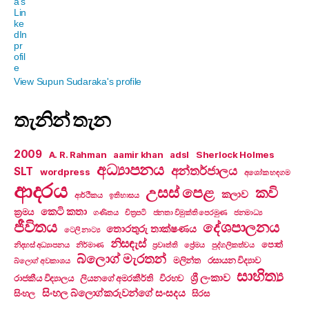
View Supun Sudaraka's profile
තැනින් තැන
2009
A. R. Rahman
aamir khan
adsl
Sherlock Holmes
අධ්‍යාපනය
අන්තර්ජාලය
SLT
wordpress
අශෝක හඳගම
ආදරය
උසස් පෙළ
කවි
කලාව
ආර්ථිකය
ඉතිහාසය
කෙටි කතා
ක්‍රමය
ගණිතය
චිත්‍රපටි
ජනතා විමුක්ති පෙරමුණ
ජනමාධ්‍ය
ජීවිතය
දේශපාලනය
තොරතුරු තාක්ෂණය
ටෙලි නාට්‍ය
නිසඳැස්
පොත්
නිදහස් අධ්‍යාපනය
නිර්මාණ
ප්‍රවෘත්ති
ප්‍රේමය
පුද්ගලිකත්වය
බ්ලොග් මැරතන්
මලින්ත
රසායන විද්‍යාව
බ්ලොග් අවකාශය
සාහිත්‍ය
ශ්‍රී ලංකාව
රාජකීය විද්‍යාලය
ලියනගේ අමරකීර්ති
විරහව
සිංහල බ්ලොග්කරුවන්ගේ සංසදය
සිංහල
සිරස