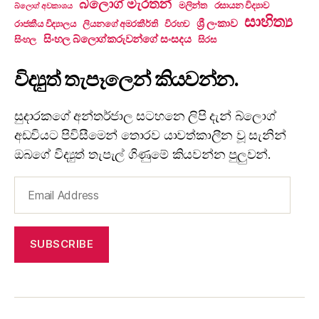
බ්ලොග් මැරතන්
මලින්ත
රසායන විද්‍යාව
බ්ලොග් අවකාශය
සාහිත්‍ය
ශ්‍රී ලංකාව
රාජකීය විද්‍යාලය
ලියනගේ අමරකීර්ති
විරහව
සිංහල බ්ලොග්කරුවන්ගේ සංසදය
සිංහල
සිරස
විද්‍යුත් තැපෑලෙන් කියවන්න.
සුදාරකගේ අන්තර්ජාල සටහනෙ ලිපි දැන් බ්ලොග්
අඩවියට පිවිසීමෙන් තොරව යාවත්කාලීන වූ සැනින්
ඔබගේ විද්‍යුත් තැපැල් ගිණුමේ කියවන්න පුලුවන්.
Email
Address
SUBSCRIBE