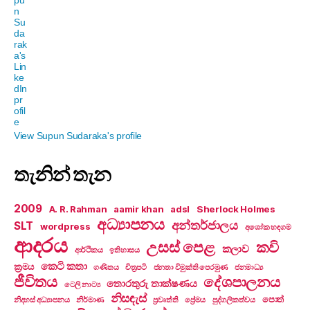
View Supun Sudaraka's profile
තැනින් තැන
2009
A. R. Rahman
aamir khan
adsl
Sherlock Holmes
අධ්‍යාපනය
අන්තර්ජාලය
SLT
wordpress
අශෝක හඳගම
ආදරය
උසස් පෙළ
කවි
කලාව
ආර්ථිකය
ඉතිහාසය
කෙටි කතා
ක්‍රමය
ගණිතය
චිත්‍රපටි
ජනතා විමුක්ති පෙරමුණ
ජනමාධ්‍ය
ජීවිතය
දේශපාලනය
තොරතුරු තාක්ෂණය
ටෙලි නාට්‍ය
නිසඳැස්
පොත්
නිදහස් අධ්‍යාපනය
නිර්මාණ
ප්‍රවෘත්ති
ප්‍රේමය
පුද්ගලිකත්වය