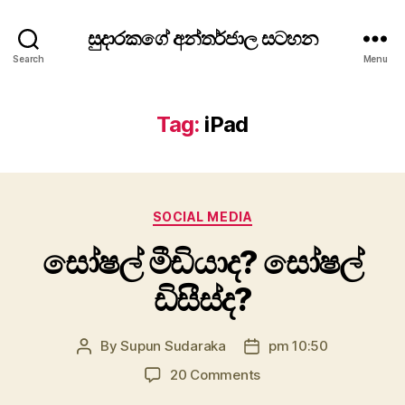
සුදාරකගේ අන්තර්ජාල සටහන
Search
Menu
Tag:
iPad
Categories
SOCIAL MEDIA
සෝෂල් මීඩියාද? සෝෂල්
ඩිසීස්ද?
By
Supun Sudaraka
pm 10:50
Post
Post
author
date
on
20 Comments
සෝෂල්