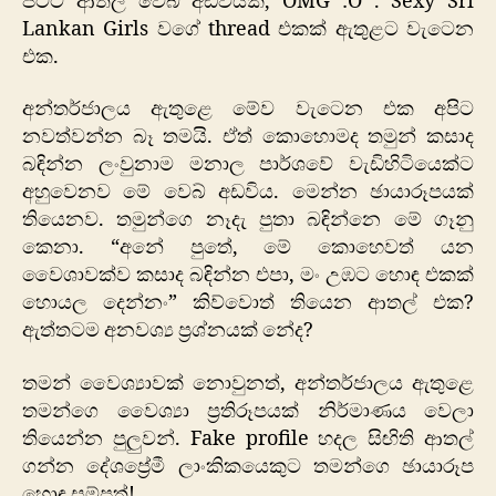
පට්ට ආතල් වෙබ් අඩවියක, OMG :O . Sexy Sri
Lankan Girls වගේ thread එකක් ඇතුළට වැටෙන
එක.
අන්තර්ජාලය ඇතුළෙ මේව වැටෙන එක අපිට
නවත්වන්න බෑ තමයි. ඒත් කොහොමද තමුන් කසාද
බඳින්න ලංවුනාම මනාල පාර්ශවේ වැඩිහිටියෙක්ට
අහුවෙනව මේ වෙබ් අඩවිය. මෙන්න ඡායාරූපයක්
තියෙනව. තමුන්ගෙ නෑදැ පුතා බඳින්නෙ මේ ගෑනු
කෙනා. “අනේ පුතේ, මේ කොහෙවත් යන
වෛශාවක්ව කසාද බඳින්න එපා, මං උඹට හොඳ එකක්
හොයල දෙන්නං” කිව්වොත් තියෙන ආතල් එක?
ඇත්තටම අනවශ්‍ය ප්‍රශ්නයක් නේද?
තමන් වෛශ්‍යාවක් නොවුනත්, අන්තර්ජාලය ඇතුළෙ
තමන්ගෙ වෛශ්‍යා ප්‍රතිරූපයක් නිර්මාණය වෙලා
තියෙන්න පුලුවන්. Fake profile හදල සිඟිති ආතල්
ගන්න දේශප්‍රේමී ලාංකිකයෙකුට තමන්ගෙ ඡායාරූප
හොඳ සම්පත්!