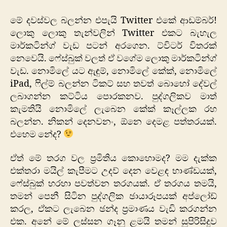
මීඩියාද?
සෝෂල්
මේ දවස්වල බලන්න එපැයි Twitter එකේ ආඩම්බර්!
ඩිසීස්ද?
ලොකු ලොකු තැන්වලින් Twitter එකට බැහැල
මාර්කටින්ග් වැඩ පටන් අරගෙන. ට්විටර් විතරක්
නෙවෙයි. ෆේස්බුක් වලත් ඒ වගේම ලොකු මාර්කටින්ග්
වැඩ. නොමිලේ යට ඇඳුම්, නොමිලේ කේක්, නොමිලේ
iPad, ෆිල්ම් බලන්න ටිකට් සහ තවත් බොහෝ දේවල්
ලබාගන්න කට්ටිය පොරකනව. පුද්ගලිකව මාත්
කැමතියි නොමිලේ ලැබෙන කේක් කෑල්ලක රහ
බලන්න. නිකන් දෙනවනං, ඕනෙ දෙමළ පත්තරයක්.
එහෙම නේද?
ඒත් මේ තරග වල ප්‍රමිතිය කොහොමද? මම දැක්ක
එක්තරා මයිල් කැපීමට උදව් දෙන වෙළඳ භාණ්ඩයක්,
ෆේස්බුක් හරහා පවත්වන තරගයක්. ඒ තරගය තමයි,
තමන් පෙනී සිටින පුද්ගලික ඡායාරූපයක් අප්ලෝඩ්
කරල, ඒකට ලැබෙන ඡන්ද ප්‍රමාණය වැඩි කරගන්න
එක. අනේ මේ ලස්සන ගෑනු ළමයි තමන් සුපිරිසිදුව