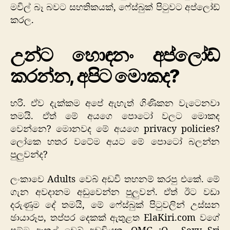
මවිල් බෑ බවට සහතිකයක්, ෆේස්බුක් පිටුවට අප්ලෝඩ්
කරල.
උන්ට හොඳනං අප්ලෝඩ්
කරන්න, අපිට මොකද?
හරි. ඒව දැක්කම අපේ ඇහැත් ගිණිකන වැටෙනවා
තමයි. ඒත් මේ අයගෙ පොටෝ වලට මොකද
වෙන්නෙ? මොනවද මේ අයගෙ privacy policies?
ලෝකෙ හතර වටේම අයට මේ පොටෝ බලන්න
පුලුවන්ද?
ලංකාවෙ Adults වෙබ් අඩවි තහනම් කරපු එකේ. මේ
ගැන අවදානම අඩුවෙන්න පුලුවන්. ඒත් ඊට වඩා
දරුණුම දේ තමයි, මේ ෆේස්බුක් පිටුවලින් උස්සන
ඡායාරූප, තප්පර දෙකක් ඇතුළත ElaKiri.com වගේ