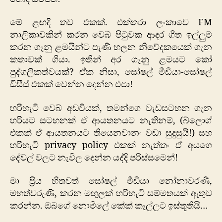
මේ ළඟදි තව එකක්. එක්තරා ලංකාවෙ FM
නාලිකාවකින් කරන වෙබ් පිටුවක ආදර ගීත ඉල්ලුම්
කරන ගෑනු ළමයින්ට පැණි හලන නිවේදකයෙක් ගැන
කතාවක් ගියා. ඉතින් අර ගෑනු ළමයට කෝ
පුද්ගලිකත්වයක්? ඒක නිසා, සෝෂල් මීඩියා-සෝෂල්
ඩිසීස් එකක් වෙන්න දෙන්න එපා!
හරිහැටි වෙබ් අඩවියක්, තමන්ගෙ වැඩසටහන ගැන
හරියට සටහනක් ඒ ආයතනයට නැතිනම්, (බ්ලොග්
එකක් ඒ ආයතනයට තියෙනවානං වඩා සුදුසුයි!) සහ
හරිහැටි privacy policy එකක් නැත්තං ඒ අයගෙ
දේවල් වලට නැවිල දෙන්න යද්දි පරිස්සමෙන්!
මා ප්‍රිය හිතවත් සෝෂල් මීඩියා නෝනාවරණි,
මහත්වරුණි, කරන මඟුලක් හරිහැටි සම්මතයක් ඇතුව
කරන්න. ඔබගේ නොමිලේ කේක් කෑල්ලට ඉස්තූතියි…