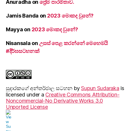
Anuradha
on
ප්‍රේම පාරමිතාව.
Jamis Banda
on
2023 මොකද වුනේ?
Mayya
on
2023 මොකද වුනේ?
Nisansala
on
උසස් පෙළ කරන්නේ මෙහෙමයි
#දීර්ඝසටහනක්
සුදාරක‍ගේ අන්තර්ජාල සටහන
by
Supun Sudaraka
is
licensed under a
Creative Commons Attribution-
Noncommercial-No Derivative Works 3.0
Unported License