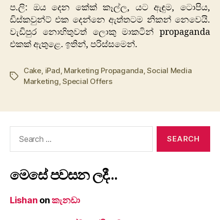
ප.ලි: ඔය දෙන කේක් කෑල්ල, යට ඇඳුම, ටොපිය,
ඩිස්කවුන්ට් එක දෙන්නෙ ඇත්තටම නිකන් නෙවෙයි.
වැඩිපුර නොහිතුවත් ලොකු මාකටින් propaganda
එකක් ඇතුළෙ. ඉතින්, පරිස්සමෙන්.
Cake
,
iPad
,
Marketing Propaganda
,
Social Media
Tags
Marketing
,
Special Offers
Search
for:
මෙසේ පවසන ලදී…
Lishan
on
කැනඩා