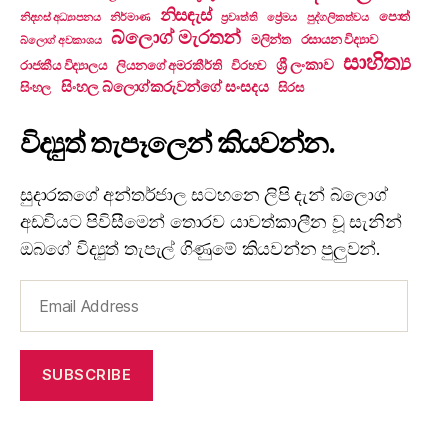
නිසඳැස්
පොත්
නිදහස් අධ්‍යාපනය
නිර්මාණ
ප්‍රවෘත්ති
ප්‍රේමය
පුද්ගලිකත්වය
බ්ලොග් මැරතන්
මලින්ත
රසායන විද්‍යාව
බ්ලොග් අවකාශය
සාහිත්‍ය
ශ්‍රී ලංකාව
රාජකීය විද්‍යාලය
ලියනගේ අමරකීර්ති
විරහව
සිංහල බ්ලොග්කරුවන්ගේ සංසදය
සිංහල
සිරස
විද්‍යුත් තැපෑලෙන් කියවන්න.
සුදාරකගේ අන්තර්ජාල සටහනෙ ලිපි දැන් බ්ලොග්
අඩවියට පිවිසීමෙන් තොරව යාවත්කාලීන වූ සැනින්
ඔබගේ විද්‍යුත් තැපැල් ගිණුමේ කියවන්න පුලුවන්.
Email
Address
SUBSCRIBE