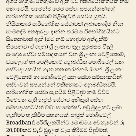
‍අගය දෙගුණ තෙගුණ වී ඇති බව අතිශයෝක්තියක් නම්
නොවෙයි. එමෙන්ම මෙම සේවා සපයන්නන්ගේ
පාරිභෝගික සේවාව පිළිබඳවත් සෙවිය යුතුයි.
නිසියාකාර පාරිභෝගික සේවාවක් ලබානොදීම නිසා
හැමදේම අතඇරලා දාන්න තරම් පාරිභෝගිකයින්ට
සිතෙනවාත් ඇති (මට නම් හොඳටම අත්දැකීම්
තියෙනවා ඒ ගැන) ශ්‍රී ලංකාව තුල ප්‍රමුඛතම විදුලි
සංදේශ ‍සේවා සම්පාදකයන් වන ශ්‍රී ලංකා ටෙලිකොම්,
ඩයලොග් හා ටෙලිකොම් අනුබද්ධිත මොබිටෙල් යන
සේවාදායකයින් ගැන කතාකරන්නම ඕනේ. ශ්‍රී ලංකා
ටෙලිකොම් හා මොබිටෙල් යන සේවා සම්පාදකයින්
සේවාවන් සපයන්නේ එකිනෙකට අනුබද්ධිතවයි.
පාරිභෝගික සේවා සැපයීම පිළිබඳව නම් විවිධ
විවේචන ඇති නමුත් ‍සේවාව අ‍නිකුත් සේවා
සම්පාදයකටයින් වඩා සාපේක්ෂව අඩු මුදලකට ලබා
ගැනීමට හැකිවීම සහනයක්. නමුත් මොබිටෙල්
Broadband පරිශීලකයින්ට මොඩමය වෙනුවෙන් රු
20,000කට වැඩි මුදලක් වැය කිරීමට සිදුවීමත්,