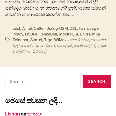
බලාපොරොත්තුව නම්. ඔබ මොනවාද අපේ විදුලි
සන්දේශ සේවා ගැන හිතන්නේ? ප්‍රතිචාරයක් සටහන්
කරන්න නම් අමතක කරන්න එපා…
adsl
,
Airtel
,
Celtel
,
Dialog GSM
,
DSL
,
Fair Usage
Policy
,
HSDPA
,
LankaBell
,
mobitel
,
SLT
,
Sri Lanka
Telecom
,
Suntel
,
Tigo
,
WiMax
,
අන්තර්ජාලය
,
ජාත්‍යන්තර
Tags
විදුලි සන්දේශ දිනය
,
ටීගෝ
,
ඩයලොග්
,
මොබිටෙල්
,
‍ශ්‍රී ලංකා
ටෙලිකොම්
,
සන්ටෙල්
Search
for:
මෙසේ පවසන ලදී…
Lishan
on
කැනඩා