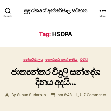
සුදාරකගේ අන්තර්ජාල සටහන
Search
Menu
Tag:
HSDPA
Categories
අන්තර්ජාලය
තොරතුරු තාක්ෂණය
විවිධ
ජාත්‍යන්තර විදුලි සන්දේශ
දිනය අදයි…
on
By
Supun Sudaraka
pm 8:48
7 Comments
Post
Post
ජාත
author
date
විදු
සන