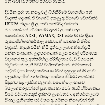
නොවේ) සෑහිමකට පත්විය හැකියි.
දිවයින පුරා නැනසළවල් බිහිකිරීමේ ව්‍යාපෘතිය ඉන්
වැදගත් දෙයක්. ඒ වාගේම දකුණු ආසියාවේ වේගවත්ම
HSDPA ජාලය ශ්‍රී ලංකාව සතුවීමද එක්තරා
ජයග්‍රහණයක්. ඒ වාගේම දැනට ලංකාව තුල
සාපේක්ෂව ADSL, WiMAX, DSL මෙන්ම චන්ද්‍රිකා
රූපවාහිනී/අන්තර්ජාල සේවාවන් ව්‍යාප්ත වී තිබීම
වැදගත්. නමුත් එයින් නිසි ප්‍රතිඵල ලබාගන්නේදැයි
යන්න සැකයක්. උදාහරණයක් ලෙස පාසල් පරිගණක
විද්‍යාගාර තුල අන්තර්ජාල පරිශීලනය වැඩි වශයෙන්
සිදුවන්නේ නැති බවයි වාර්තාවන්නේ. නිසියාකාර
‍ෆිල්ටර් (පෙරහන්) භාවිතා කරමින් නුසුදුසු වෙබ් අඩවි
‍වලක්වාලමින් අන්තර්ජාල භාවිතා කිරීමට අවස්ථාව
සිසුන්ට සැලැස්වීම වැදගත්. එමෙන්ම ලංකාවේ
බ්ලොග්කරුවන්ගේ ප්‍රමාණය හා වෙබ් අඩවි නිර්මාණය
වීමේ වර්ධනයකුත් දක්නට ලැබෙනවා. අන්තර්ජාලයට
සිංහල යුනිකේත සම්මතය ආගමනය නිසාවෙන් එහි