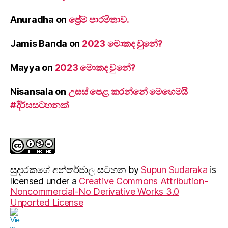
Anuradha
on
ප්‍රේම පාරමිතාව.
Jamis Banda
on
2023 මොකද වුනේ?
Mayya
on
2023 මොකද වුනේ?
Nisansala
on
උසස් පෙළ කරන්නේ මෙහෙමයි
#දීර්ඝසටහනක්
සුදාරක‍ගේ අන්තර්ජාල සටහන
by
Supun Sudaraka
is
licensed under a
Creative Commons Attribution-
Noncommercial-No Derivative Works 3.0
Unported License