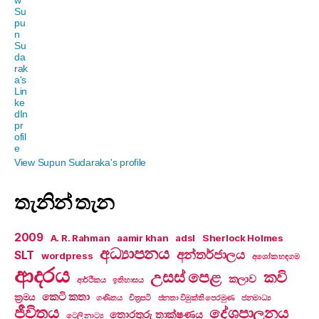
View Supun Sudaraka's profile
තැනින් තැන
2009
A. R. Rahman
aamir khan
adsl
Sherlock Holmes
අධ්‍යාපනය
අන්තර්ජාලය
SLT
wordpress
අශෝක හඳගම
ආදරය
උසස් පෙළ
කවි
කලාව
ආර්ථිකය
ඉතිහාසය
කෙටි කතා
ක්‍රමය
ගණිතය
චිත්‍රපටි
ජනතා විමුක්ති පෙරමුණ
ජනමාධ්‍ය
ජීවිතය
දේශපාලනය
තොරතුරු තාක්ෂණය
ටෙලි නාට්‍ය