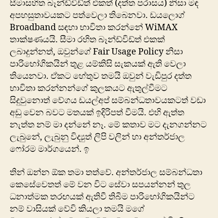
සීමාසහිත බෑන්ඩ්විඩ්ත් එකත් (දත්ත පරාසය) නිසා මඳ
අපහසුතාවයකට පත්වෙලා තිබෙනවා. ඩයලොග්
Broadband සඳහා භාවිතා කරන්නේ WiMAX
තාක්ෂණයයි. සීමා රහිත බෑන්ඩ්විඩ්ත් එකක්
ලබාදුන්නත්, ඔවුන්ගේ Fair Usage Policy නිසා
පාරිභෝගිකයින් තුළ යම්කිසි සැකයක් ඇති වෙලා
තියෙනවා. ඒකට ‍හේතුව තමයි ඔවුන් වැඩිපුර දත්ත
භාවිතා කරන්නන්ගේ කුලකයට ඇතුල්වීමට
සිදුවු‍නොත් වේගය ඩයල්අප් සම්බන්ධතාවයකටත් වඩා
අඩු වෙන බවට මතයක් ඉදිරිපත් වීමයි. එහි ඇත්ත
නැත්ත නම් මා දන්නේ නෑ. මේ කතාව මට දැනගන්නට
ලැබුනේ, ලැබුනු විද්‍යුත් ලිපි වලින් හා අන්තර්ජාල
‍ෆෝරම මාර්ගයෙන්. ඉ
තින් ඔන්න ඕක තමා තත්වේ. අන්තර්ජාල සම්බන්ධතා
කෙසේවෙතත් මේ වන විට සේවා සපයන්නන් තුල
ධනාත්මක තරඟයක් ඇතිවී තිබීම පාරිභෝගිකයින්ට
නම් වාසියක් වේවි කියලා තමයි මගේ