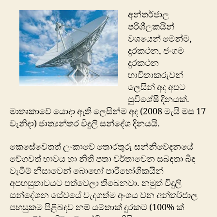
දි
අන්තර්ජාල
අද
පරිශීලකයින්
වශයෙන් මෙන්ම,
දුරකථන, ජංගම
දුරකථන
භාවිතාකරුවන්
ලෙසින් අද අපට
සුවිශේෂී දිනයක්.
මාතෘකාවේ යොදා ඇති ලෙසින්ම අද (2008 මැයි මස 17
වැනිදා) ජාත්‍යන්තර විදුලි සන්දේශ දිනයයි.
කෙසේවෙතත් ලංකාවේ තොරතුරු සන්නිවේද‍නයේ
වේගවත් භාවය හා නිති පතා වර්තාවෙන සබඳතා බිඳ
වැටීම් නිසාවෙන් බොහෝ පාරිභෝගිකයින්
අපහසුතාවයට පත්වෙලා තිබෙනවා. නමුත් විදුලි
සන්දේශන සේවයේ වැදගත්ම අංශය වන අන්තර්ජාල
පහසුකම පිළිබඳව නම් යම්තාක් දුරකට (100% ක්