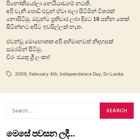
පිනෝකියෝලා නෙයියාඩගම් නටති.
අපි වැනි පොඩි එවුන් ඒවා බලා සිටිමින් විතරක්
නොසිටිමු. ඔවුන්ට ප්‍රතිචාර ලබා දීමට 18 පනින තෙක්
සිටින්නට අපිට ඉවසිල්ලක් නැත.
එවන්වූ මොහොතක අපි අභිමානවත් නිදහසක්
සමරමින් සිටිමු.
චිරං ජයතු ශ්‍රී ලංකා!
2009
,
February 4th
,
Independence Day
,
Sri Lanka
Tags
Search
for:
මෙසේ පවසන ලදී…