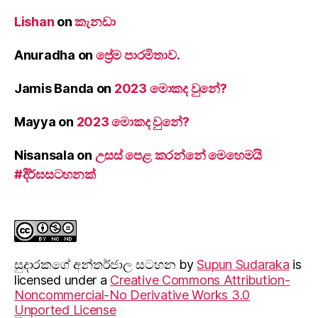
Lishan
on
කැනඩා
Anuradha
on
ප්‍රේම පාරමිතාව.
Jamis Banda
on
2023 මොකද වුනේ?
Mayya
on
2023 මොකද වුනේ?
Nisansala
on
උසස් පෙළ කරන්නේ මෙහෙමයි
#දීර්ඝසටහනක්
සුදාරක‍ගේ අන්තර්ජාල සටහන
by
Supun Sudaraka
is
licensed under a
Creative Commons Attribution-
Noncommercial-No Derivative Works 3.0
Unported License