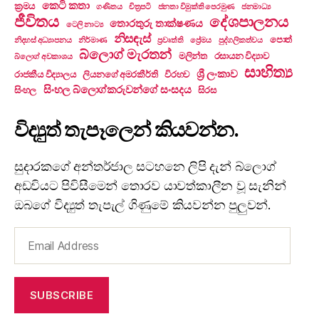
කෙටි කතා
ක්‍රමය
ගණිතය
චිත්‍රපටි
ජනතා විමුක්ති පෙරමුණ
ජනමාධ්‍ය
ජීවිතය
දේශපාලනය
තොරතුරු තාක්ෂණය
ටෙලි නාට්‍ය
නිසඳැස්
පොත්
නිදහස් අධ්‍යාපනය
නිර්මාණ
ප්‍රවෘත්ති
ප්‍රේමය
පුද්ගලිකත්වය
බ්ලොග් මැරතන්
මලින්ත
රසායන විද්‍යාව
බ්ලොග් අවකාශය
සාහිත්‍ය
ශ්‍රී ලංකාව
රාජකීය විද්‍යාලය
ලියනගේ අමරකීර්ති
විරහව
සිංහල බ්ලොග්කරුවන්ගේ සංසදය
සිංහල
සිරස
විද්‍යුත් තැපෑලෙන් කියවන්න.
සුදාරකගේ අන්තර්ජාල සටහනෙ ලිපි දැන් බ්ලොග්
අඩවියට පිවිසීමෙන් තොරව යාවත්කාලීන වූ සැනින්
ඔබගේ විද්‍යුත් තැපැල් ගිණුමේ කියවන්න පුලුවන්.
Email
Address
SUBSCRIBE