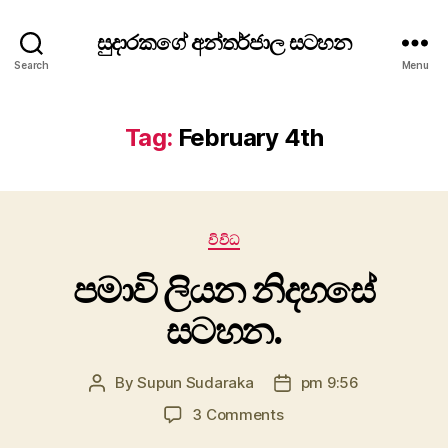
සුදාරකගේ අන්තර්ජාල සටහන
Search
Menu
Tag:
February 4th
Categories
විවිධ
පමාවි ලියන නිද‍හසේ
සටහන.
By
Supun Sudaraka
pm 9:56
Post
Post
author
date
on
3 Comments
පමාවි