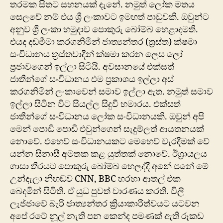
තරමක සිතට සහනයක් දැනේ. නමුත් ලෝක මතය
සෙලවේ නම් එය ශ්‍රී ලංකාවට ඉමහත් පාඩුවකි. ඔවුන්ට
අනුව ශ්‍රී ලංකා හමුදාව පොකුරු බෝම්බ හෙළාදමති.
එයද දඩමීමා කරගනිමින් ජාත්‍යන්තර (ත්‍රස්ත) ක්ෂමා
සංවිධානය ත්‍රස්තවාදීන් ක්ෂමා කරන ලෙස ලෝ
ප්‍රජාවගෙන් ඉල්ලා සිටියි. අවසානයේ එක්සත්
ජාතීන්ගේ සංවිධානය එම ප්‍රකාශය ඉල්ලා අස්
කරගනිමින් ලංකාවෙන් සමාව ඉල්ලා ඇත. නමුත් සමාව
ඉල්ලා සිටින විට ‍සියල්ල සිදුවී හමාරය. එක්සත්
ජාතීන්ගේ සංවිධානය ලෝක සංවිධානයකි. ඔවුන් අපි
මෙන් පොඩි ‍පොඩි එවුන්ගෙන් සැදුම්ලත් ආයතනයක්
නොවේ. එහෙව් සංවිධානයකට මෙහෙව් වැරදීමක් වේ
යන්න සිනාසී අමතක කළ යුත්තක් නොවේ. ඊශ්‍රායලය
ගාසා තීරයට පොකුරු බෝම්බ හෙලද්දී අනේ ‍පනේ මේ
උන්දැලා නිහඬව CNN, BBC හරහා ආතල් එක
බෙදමින් සිටිති. ඒ යුධ පුවත් වාරණය කරති. විලි
ලැජ්ජාවේ බැරි ජාත්‍යන්තර ක්‍රියාකාරීත්වයට යටවන
අ‍පේ රටේ නූල් නැති පන කෙන්ද පමණක් ඇති රූකඩ