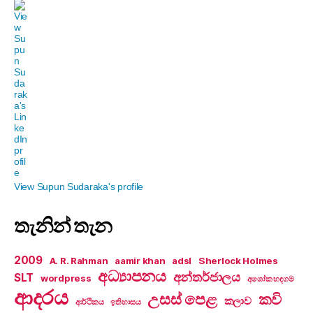
View Supun Sudaraka's profile
තැනින් තැන
2009
A. R. Rahman
aamir khan
adsl
Sherlock Holmes
අධ්‍යාපනය
අන්තර්ජාලය
SLT
wordpress
අශෝක හඳගම
ආදරය
උසස් පෙළ
කවි
කලාව
ආර්ථිකය
ඉතිහාසය