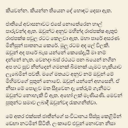
කියවන්න. කියන්න තියෙන දේ හොඳට දෙසා ඇත.
ජාති‍යේ අවාසනාවට එසේ නොතේරෙන හාල්
පාරුවන්ද ඇත. ඔවුන්ට අනුව මහින්ද රාජපක්ෂ ඇතුළු
රාජපක්ෂ පවුල රටට‍ කෙලවා ඇත. මහා පාරේ අසරණ
මිනිසුන් ඝාතනය ‍කෙරේ. මුලු රටම අද ලේ විලකි.
ඔවුන් අද පාරේ බැස යන්නේ කෙසේදැයි මා නම්
දන්නේ නැත. වෙනදා බස් රථයට පන බයෙන් නගින
අප හට සුව නින්දෙන් ගමනක් බිමනක් යෑමට හැකියාව
ලැබෙමින් පවතී. මගේ මතයට අනුව නම් ඔවුන් මේ
මිහිමවගේ පුතුන් නොවේ. ඔවුන් යන්නේ අහසෙනි. ඒ
නිසා මේ පොළව මත සිදුවෙන දෑ තේරුම් ගැනීමට
ඔවුන්ට නොහැකි වී ඇත. අහෝ ලක් මෑණියණි. මෙවන්
පුතුන්ට සමාව ලබාදී ඔවුන්වද රැකගනිත්වා.
මේ අතර එක්සත් ජාතීන්ගේ සංවිධානය පිස්සු කෙළිමින්
ඩෙඟා නටමින් සිටිති. ලංකාවේ එවුන් නොවන නිසා