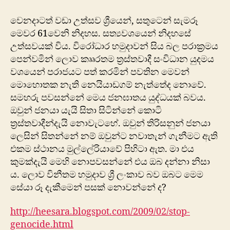
ලියන
නිද‍හසේ
වෙනදාටත් වඩා උත්සව ශ්‍රීයෙන්, සතුටෙන් සැමරූ
සටහන.
මෙවර 61වෙනි නිදහස. සත්‍යවශයෙන් නිද‍හසේ
උත්සවයක් විය. විරෝධාර හමුදාවන් සිය බල පරාක්‍රමය
පෙන්වමින් ලොව කෲරතම ත්‍රස්තවාදී සංවිධාන යුදමය
වශයෙන් පරාජයට පත් කරමින් පවතින මෙවන්
‍මොහොතක නැති නෙයියාඩගම් නැත්තේද නොවේ.
සමහරු පවසන්නේ මෙය ජනඝාතය යුද්ධයක් බවය.
ඔවුන් ජනයා යැයි සිතා සිටි‍න්නේ කොටි
ත්‍රස්තවාදීන්දැයි නොවැටහේ. ඔවුන් තිරිසනුන් ජනයා
ලෙසින් සිතන්නේ නම් ඔවුන්ට නවාතැන් ගැනීමට ඇති
එකම ස්ථානය මුල්ලේරියාවේ පිහිටා ඇත. මා එය
කුමක්දැයි මෙහි නොපවසන්නේ එය ඔබ දන්නා නිසා
ය. ලොව විනීතම හමුදාව ශ්‍රී ලංකාව බව ඔබට මෙම
සේයා රූ දැකීමෙන් පසක් නොවන්නේ ද?
http://heesara.blogspot.com/2009/02/stop-
genocide.html