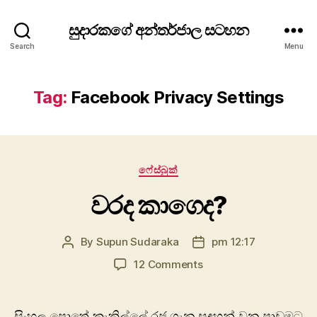
සුදාරකගේ අන්තර්ජාල සටහන
Search
Menu
Tag:
Facebook Privacy Settings
Categories
ෆේස්බුක්
වරද කාගෙද?
By
Supun Sudaraka
pm 12:17
Post
Post
author
date
on
12 Comments
වරද
කාගෙද?
සිංහල පොතේ කැකිල්ලේ රජ ගැන සඳහන් වුන පාඩමට