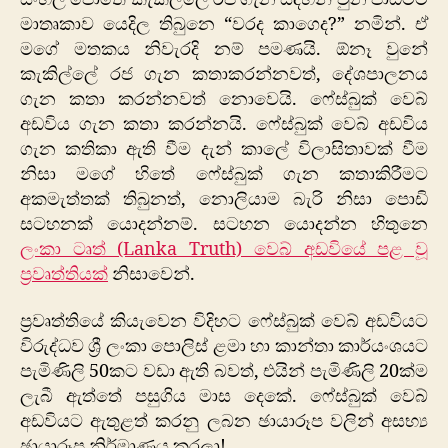
මාතෘකාව යෙදිල තිබුනෙ “වරද කාගෙද?” නමින්. ඒ
මගේ මතකය නිවැරදි නම් පමණයි. ඕනෑ වුනේ
කැකිල්ලේ රජ ගැන කතාකරන්නවත්, දේශපාලනය
ගැන කතා කරන්නවත් නොවෙයි. ෆේස්බුක් වෙබ්
අඩවිය ගැන කතා කරන්නයි. ෆේස්බුක් වෙබ් අඩවිය
ගැන කතිකා ඇති වීම දැන් කාලේ විලාසිතාවක් වීම
නිසා මගේ හිතේ ෆේස්බුක් ගැන කතාකිරීමට
අකමැත්තක් තිබුනත්, නොලියාම බැරි නිසා පොඩි
සටහනක් යොදන්නම්. සටහන යොදන්න හිතුනෙ
ලංකා ටෘත් (Lanka Truth) වෙබ් අඩවියේ පළ වූ
ප්‍රවෘත්තියක්
නිසාවෙන්.
ප්‍රවෘත්තියේ කියැවෙන විදිහට ෆේස්බුක් වෙබ් අඩවියට
විරුද්ධව ශ්‍රී ලංකා පොලිස් ළමා හා කාන්තා කාර්යංශයට
පැමිණිලි 50කට වඩා ඇති බවත්, එයින් පැමිණිලි 20ක්ම
ලැබී ඇත්තේ පසුගිය මාස දෙකේ. ෆේස්බුක් වෙබ්
අඩවියට ඇතුළත් කරනු ලබන ඡායාරූප වලින් අසභ්‍ය
ඡායාරූප නිර්මාණය කරලා!