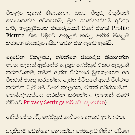
විකල්ප තුනක් තියෙනවා. ඔබට මිතුරු මිතුරියන්
සොයාගන්න අවශ්‍යනම්, මූන පෙන්නන්නම අවශ්‍ය
නම්, හැඳුනුම්පතේ ඡායාරූපයක් වගේ එකක් Profile
Picture එක විදිහට ඇතුළත් කරල අනිත් සියලුම
තමාගේ ඡායාරූප අයින් කරන එක ඇඟට ගුණයි.
දෙවෙනි විකල්පය, තමන්ගෙ ඡායාරූප තියාගන්න
වෙන තැනක් ඇත්තේම නැතුව ෆේස්බුක් එකට ඇතුළත්
කරනවානම්, තමන් ඇත්ත ජීවිතයේ මුනගැහෙන අය
විතරක් එකතු කරගන්න. ඇත්ත ජීවිත‍යේ අයත් විශ්වාස
කරන්න බැරි මේ වගේ කාලයක, ටිකක් පරිස්සමෙන්.
පෞද්ගලිකත්වය ආරක්ෂා කරගන්න! (වහෙන් ඔරෝ
කිව්වෙ
Privacy Settings හරියට හදාගන්න
)
අනිත් දේ තමයි, ෆේස්බුක් භාවිතා නොකර ඉන්න එක.
නැතිනම් වෙන්නෙ නොදන්න දෙමළෙට ගිහින් වරිගෙ