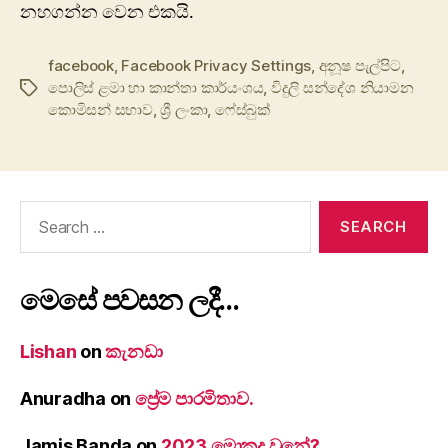
නහගන්න වෙන එකයි.
facebook
,
Facebook Privacy Settings
,
අනූෂ පැල්පිට
,
‍පොලිස් ළමා හා කාන්තා කාර්යංශය
,
විදුලි සන්දේශ නියාමන
Tags
කොමිසන් සභාව
,
ශ්‍රී ලංකා
,
ෆේස්බුක්
Search
for:
මෙසේ පවසන ලදී…
Lishan
on
කැනඩා
Anuradha
on
ප්‍රේම පාරමිතාව.
Jamis Banda
on
2023 මොකද වුනේ?