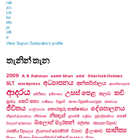
View Supun Sudaraka's profile
තැනින් තැන
2009
A. R. Rahman
aamir khan
adsl
Sherlock Holmes
අධ්‍යාපනය
අන්තර්ජාලය
SLT
wordpress
අශෝක හඳගම
ආදරය
උසස් පෙළ
කවි
කලාව
ආර්ථිකය
ඉතිහාසය
කෙටි කතා
ක්‍රමය
ගණිතය
චිත්‍රපටි
ජනතා විමුක්ති පෙරමුණ
ජනමාධ්‍ය
ජීවිතය
දේශපාලනය
තොරතුරු තාක්ෂණය
ටෙලි නාට්‍ය
නිසඳැස්
පොත්
නිදහස් අධ්‍යාපනය
නිර්මාණ
ප්‍රවෘත්ති
ප්‍රේමය
පුද්ගලිකත්වය
බ්ලොග් මැරතන්
මලින්ත
රසායන විද්‍යාව
බ්ලොග් අවකාශය
සාහිත්‍ය
ශ්‍රී ලංකාව
රාජකීය විද්‍යාලය
ලියනගේ අමරකීර්ති
විරහව
සිංහල බ්ලොග්කරුවන්ගේ සංසදය
සිංහල
සිරස