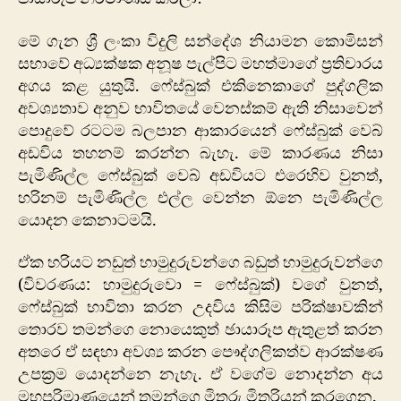
මේ ගැන ශ්‍රී ලංකා විදුලි සන්දේශ නියාමන කොමිසන්
සභාවේ අධ්‍යක්ෂක අනූෂ පැල්පිට මහත්මාගේ ප්‍රතිචාරය
අගය කළ යුතුයි. ෆේස්බුක් එකිනෙකාගේ පුද්ගලික
අවශ්‍යතාව අනුව භාවිතයේ වෙනස්කම් ඇති නිසාවෙන්
පොදුවේ රටටම බලපාන ආකාරයෙන් ෆේස්බුක් වෙබ්
අඩවිය තහනම් කරන්න බැහැ. මේ කාරණය නිසා
පැමිණිල්ල ෆේස්බුක් වෙබ් අඩවියට එරෙහිව වුනත්,
හරිනම් පැමිණිල්ල එල්ල වෙන්න ඕනෙ පැමිණිල්ල
යොදන කෙනාටමයි.
ඒක හරියට නඩුත් හාමුදුරුවන්ගෙ බඩුත් හාමුදුරුවන්ගෙ
(විවරණය: හාමුදුරුවො = ෆේස්බුක්) වගේ වුනත්,
ෆේස්බුක් භාවිතා කරන උදවිය කිසිම පරික්ෂාවකින්
තොරව තමන්ගෙ නොයෙකුත් ඡායාරූප ඇතුළත් කරන
අතරෙ ඒ සඳහා අවශ්‍ය කරන පෞද්ගලිකත්ව ආරක්ෂණ
උපක්‍රම යොදන්නෙ නැහැ. ඒ වගේම නොදන්න අය
මහපරිමා‍ණයෙන් තමන්ගෙ මිතුරු මිතුරියන් කරගෙන.