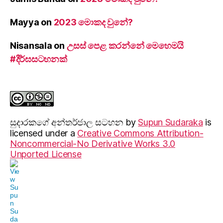
Mayya
on
2023 මොකද වුනේ?
Nisansala
on
උසස් පෙළ කරන්නේ මෙහෙමයි
#දීර්ඝසටහනක්
සුදාරක‍ගේ අන්තර්ජාල සටහන
by
Supun Sudaraka
is
licensed under a
Creative Commons Attribution-
Noncommercial-No Derivative Works 3.0
Unported License