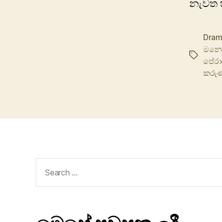
නැවත 
Dram
මනෝ
Tags
පේරා
කරු
Search
for: