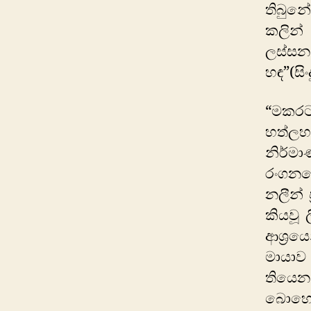
තිබුන
කලින්
ලස්සන
හඳ”(සිං
“මකරට”
හත්ලහව
නිර්මා
රංගනය
නලීන් 
කියවූ 
ආශ්‍රය
මායාව
තියෙන 
බොහෝ 