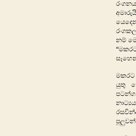
රංගනය
අමාරු
යෙදෙනව
රංගකලා
නම් ම
“මකරට
සෑහෙන
මකරට ව
යුතු 
පටන්ග
නාට්‍
රසවින
පුලුවන්