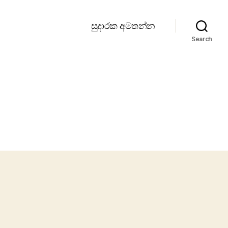
සුදාරක අමතන්න
Search