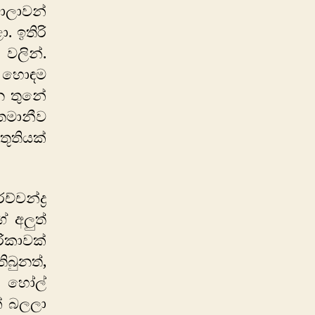
ාලාවන්
 ඉතිරි
 වලින්.
කළ හොඳම
න තුනේ
හතමානීව
ූතියක්
චන්ද්‍ර
 අලුත්
ිකාවක්
ිබුනත්,
් හෝල්
් බලලා