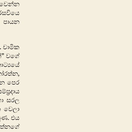
ඩවෙන්න
රසවියෙ
ට පායන
. චාමික
ක්” වගේ
ාට්‍යයේ
ෝරත්න,
න්න පෙර
ප්‍රදාය
 හා සරල
ක වෙලා
මුණ. එය
රත්නගේ