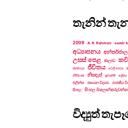
තැනින් තැ
2009
A. R. Rahman
aamir 
අධ්‍යාපනය
අන්තර්ජා
උසස් පෙළ
කවි
කලාව
ජීවිතය
ජනමාධ්‍ය
ටෙලි නාට්‍ය
නිසඳැස්
නිර්මාණ
ප්‍රවෘත්ති
ප්‍රේමය
මලින්ත
රසායන විද්‍යාව
රාජකීය විද
සිංහල බ්ලොග්කරුවන්ග
සිංහල
විද්‍යුත් ත