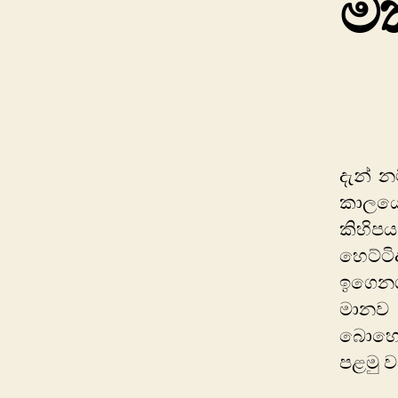
ම
දැන් න
කාලයේද
කිහිප
හෙට්ට
ඉගෙනග
මානව 
බොහොම
පළමු ව