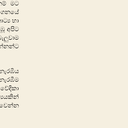
නම් මට
රංගනයේ
ට්‍ය හා
ඹූ අපිට
ැලුවාම
න්නන්ට
 නැරඹිය
නැරඹීම
වේදිකා
යයකින්
රවෙන්න