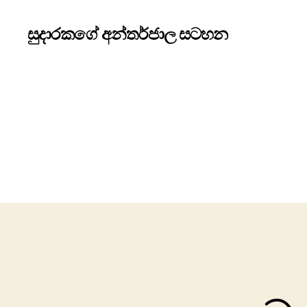
සුදාරකගේ අන්තර්ජාල සටහන