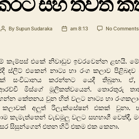
කරට සහ තවත් කත
By
Supun Sudaraka
am 8:13
No Comments
Post
Post
author
date
ම් කැම්පස් එකේ නිවාඩුව ඉවරවෙන්න ළඟයි. මේ
ී ස්ලිට් එකෙන් නාට්‍ය හා රංග කලාව පිළිබඳව 
යක් සංවිධානය කරන්නට යෙදී තිබුනා. ඒ, ප්
ිආරච්චි මිස්ගේ මූලිකත්වයෙන්. තොරතුරු ත
න්න කේතනය වුන හිත් වලට නාට්‍ය හා රංගකල
කලාවක් අලුත් රිලැක්සේෂන් එකක් වුනා.
 කැමැත්තෙන් වැඩමුලු වලට සහභාගී වෙත්දී, ම
සර සිසුන්ගෙන් එතන හිටි එකම එක කෙනා.