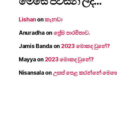
මෙසේ පවසන ලදී…
Lishan
on
කැනඩා
Anuradha
on
ප්‍රේම පාරමිතාව.
Jamis Banda
on
2023 මොකද වුනේ?
Mayya
on
2023 මොකද වුනේ?
Nisansala
on
උසස් පෙළ කරන්නේ මෙහෙම