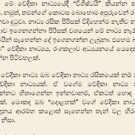
 මේ වේදිකා නාට්‍යයේදී “විශිෂ්ටයි” කියන්න 
යි. නමුත්, තමන්ගේ කොටස බොහොම අපූරුවෙන් 
ා දුටුවා. නාට්‍ය රසික පිරිසක් විදිහෙන්ම නැතිව නා
ව ඉගෙනගන්නා පිරිසක් වශයෙන් මේ නාට්‍ය නැර
ෙයින් සෑහෙන්න දේ ඉගෙනගන්න ලැබුනා. එහෙම බ
” වේදිකා නාට්‍යය, රංගකලාව අධ්‍යයනයේ යෙදෙ
්න පිටිවහලක්.
ේදිකා නාට්‍ය ඔබ වේදිකා නාට්‍ය රසිකයෙක් නම්
වේදිකා නාට්‍යයක්. ඒ වගේම වේදිකා නාට්‍ය 
න්නට හිතාගෙන්න ඉන්නවානම්, ඒකටත් හොඳ 
යයක්. මොකද ඔබ “දොළහක්” වගේ වේදිකා නාට්‍
්දනය ආරම්භ කළොත් සෑහෙන්න තැන් වල හි
 නිසා.