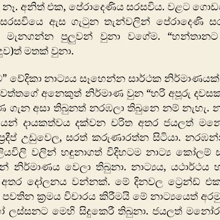
ේ නෑ. අනිත් එක, පේරාදෙණිය සරසවිය. වළට ගො
 සරසවියෙ ඇස ගැටුන තැන්වලින් පේරාදෙණි ස
 මැනගන්න පුලුවන් වුනා වගේම. “හන්තාන
දුව)ත් මතක් වුනා.
 වේදිකා නාට්‍යය සෑහෙන්න සාර්ථක නිර්මාණයක්
ත්තගේ අනෙකුත් නිර්මාණ වුන “හරි අපූරු දවස
ණ ගැන අසා තිබුනත් නරඹලා තිබුනෙ නම් නැහැ. න
ෙන් දායකත්වය දක්වන චරිත අතර ජයලත් මන
ප්‍රදීප් උඩුවෙල, සරත් කරුණාරත්න සිටියා. නරඹ
ලියවිලි වලින් හඳුනාගත් විදිහටම නාට්‍ය කෝලම් සම්
ෙන් නිර්මාණය වෙලා තිබුනා. නාට්‍යය, යථාර්ථය
 අතර දෝලනය වන්නක්. මේ දිනවල ට්‍රෙන්ඩ් එ
පවතින ක්‍රමය විචාරය කිරීමයි මේ නාට්‍යයෙත් අර
ලස්සනට මෙහි සිදුකෙරී තිබුනා. ජයලත් මනෝ