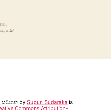
ච්චි
,
ීඨය
,
සරත්
ාල සටහන
by
Supun Sudaraka
is
eative Commons Attribution-