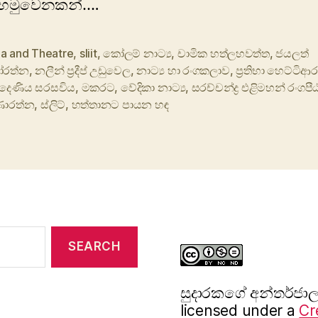
හමුවෙනකන්….
a and Theatre
,
sliit
,
කෝලම් නාට්‍ය
,
චාමික හත්ලහවත්ත
,
ජයලත්
රත්න
,
නලීන් ප්‍රදීප් උඩුවෙල
,
නාට්‍ය හා රංගකලාව
,
ප්‍රතිභා හෙට්ටිආර
දෙණිය සරසවිය
,
මකරට
,
වේදිකා නාට්‍ය
,
සරච්චන්ද්‍ර එළිමහන් රංගප
ණාරත්න
,
ස්ලිට්
,
හත්තානට පායන හඳ
සුදාරක‍ගේ අන්තර්ජ
licensed under a
Cr