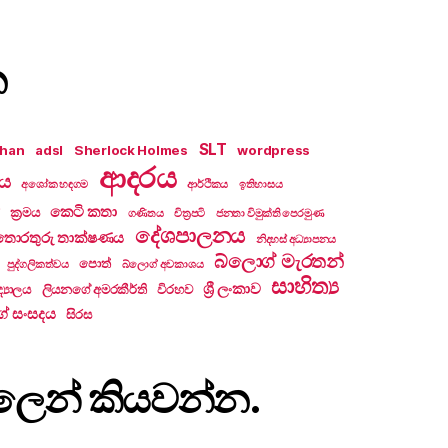
න
SLT
khan
adsl
Sherlock Holmes
wordpress
ආදරය
ලය
අශෝක හඳගම
ආර්ථිකය
ඉතිහාසය
කෙටි කතා
ක්‍රමය
ගණිතය
චිත්‍රපටි
ජනතා විමුක්ති පෙරමුණ
දේශපාලනය
තොරතුරු තාක්ෂණය
නිදහස් අධ්‍යාපනය
බ්ලොග් මැරතන්
පොත්
පුද්ගලිකත්වය
බ්ලොග් අවකාශය
සාහිත්‍ය
ශ්‍රී ලංකාව
්‍යාලය
ලියනගේ අමරකීර්ති
විරහව
ේ සංසදය
සිරස
ැපෑලෙන් කියවන්න.