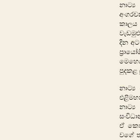
නාට්‍
අංගරච
කාලය ස
වැඩමුළ
දින අ
ප්‍රාය
මෙහෙය
පුදකළ ය
නාට්‍ය
එළිමහ
නාට්‍
සංවිධා
ඒ කොළ
වගේ ත