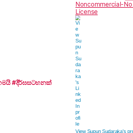
Noncommercial-No D
License
යි #දීර්ඝසටහනක්
View Supun Sudaraka's pro