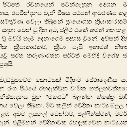
ය පිටපත් රචනයෙන් පටන්ගැනුන දේශන ම
නය, රසවින්දනය වැනි විෂය පථයන් ආවරණය කළා.
ම්පූර්ණ වෙලා තිබුනේ ප්‍රායෝගික ක්‍රියාකාරකම්
ු සඳහා වෙන් වූ දින අට, ස්ලිට් එකේ තමන් ගත 
ට වූ බවයි හැම දෙනාගෙම අදහස වුනේ. අවසන් දි
ෝගික ක්‍රියාකාරකම්, ක්‍රීඩා සැසි ඉතාමත් නි
වූ සරත් කරුණාරත්න සර්ටත් මෙහිදී විශේෂ ස්ත
ුතුයි.
 වැඩමුළුවේම කොටසක් විදිහට පේරාදෙණිය සරච්
න් රංග පීඨයේ රඟදැක්වුන චාමික හත්ලහවත්තගේ
ය නිෂ්පාදනය වුන “මකරට” බලන්න ක්ෂේත්‍ර චාර
නය වෙලා තිබුනා. මීට කලින් වේදිකා නාට්‍ය බලල ත
ඹ අවට ලයනල් වෙන්ඩ්ට්, එල්ෆින්ස්ටන්, ටවර
ැන්. එළිමහන් වේදිකාවක රඟදැක්වෙන නාට්‍යයක