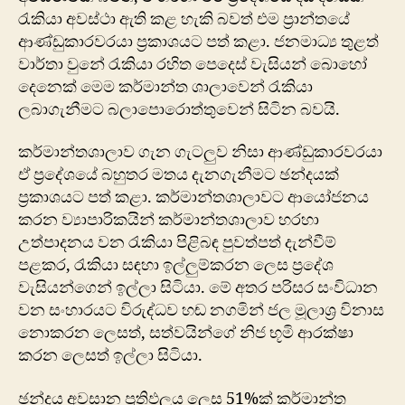
රැකියා අවස්ථා ඇති කළ හැකි බවත් එම ප්‍රාන්තයේ
ආණ්ඩුකාරවරයා ප්‍රකාශයට පත් කළා. ජනමාධ්‍ය තුළත්
වාර්තා වුනේ රැකියා රහිත පෙදෙස් වැසියන් බොහෝ
දෙනෙක් මෙම කර්මාන්ත ශාලාවෙන් රැකියා
ලබාගැනීමට බලාපොරොත්තුවෙන් සිටින බවයි.
කර්මාන්තශාලාව ගැන ගැටලුව නිසා ආණ්ඩුකාරවරයා
ඒ ප්‍රදේශයේ බහුතර මතය දැනගැනීමට ඡන්දයක්
ප්‍රකාශයට පත් කළා. කර්මාන්තශාලාවට ආයෝජනය
කරන ව්‍යාපාරිකයින් කර්මාන්තශාලා​ව හරහා
උත්පාදනය වන රැකියා පිළිබඳ පුවත්පත් දැන්වීම්
පළකර, රැකියා සඳහා ඉල්ලුම්කරන ලෙස ප්‍රදේශ
වැසියන්ගෙන් ඉල්ලා සිටියා. මේ අතර පරිසර සංවිධාන
වන සංහාරයට විරුද්ධව හඬ නගමින් ජල මූලාශ්‍ර විනාස
නොකරන ලෙසත්, සත්වයින්ගේ නිජ භූමි ආරක්ෂා
කරන ලෙසත් ඉල්ලා සිටියා.
ඡන්දය අවසාන ප්‍රතිඵලය ලෙස 51%ක් කර්මාන්ත