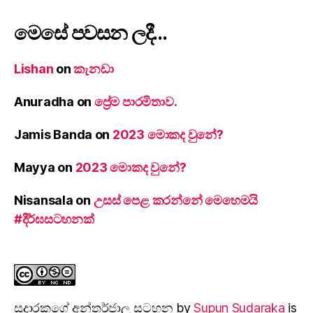
මෙසේ පවසන ලදී…
Lishan
on
කැනඩා
Anuradha
on
ප්‍රේම පාරමිතාව.
Jamis Banda
on
2023 මොකද වුනේ?
Mayya
on
2023 මොකද වුනේ?
Nisansala
on
උසස් පෙළ කරන්නේ මෙහෙමයි
#දීර්ඝසටහනක්
සුදාරක‍ගේ අන්තර්ජාල සටහන
by
Supun Sudaraka
is