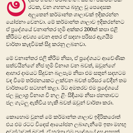
ම
රටක, වන ගහනය බහුල වූ පෙදෙසක
අලුතෙන් කර්මාන්ත ශාලාවක් ඉදිකරන්න
යෝජනා වෙනවා. මේ කර්මාන්ත ශාලාව ඉදිකරන්නට
ඒ ප්‍රදේශයේ වනාන්තර භූමි අක්කර 200ක් කපා එළි
කිරීමට අවශ්‍ය වෙන අතර ඒ සඳහා පරිසර ඇගයීම්
වාර්තා කැඳවීමක් සිදු කරනු ලබනවා.
මේ වනාන්තර එලි කිරීම නිසා, ඒ ප්‍රදේශයට ආවේණික
සත්වයින්ගේ නිජ භූමි විනාශ වන බවත්, ඔවුන්ගේ
ආහාර දාමයට සිදුවන බලපෑම නිසා එම සතුන් සදහටම
වඳ වී​මේ තර්ජනයකට ලක්වන බවත් පරිසර වේදීන් තම
වාර්තාවේ සටහන් කළා. ඊට අමතරව එම ප්‍රදේශයේ
ජල මූලාශ්‍ර විනාශ වී නල ළිං සිඳීයාම නිසා ජනතාවට
ජල ගැටලු ඇතිවිය හැකි බවත් ඔවුන් වාර්තා කරා.
කොහොම වුනත් මේ කර්මාන්ත ශාලාව ඉදිරිකරොත්
එය එම රටට විදෙස් ආයෝජන ලබාගැනීමේ ඉතා මහඟු
අවස්ථාවක් බවත්, ඒ හරහා එම ප්‍ර​දේශයේ දස දහසක්