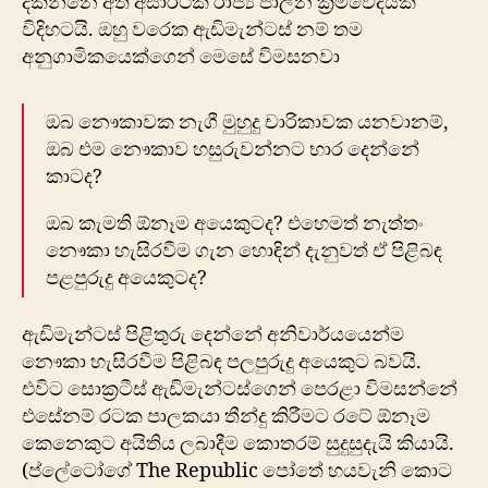
දකින්නෙ අති අසාර්ථක රාජ්‍ය පාලන ක්‍රමවේදයක්
විදිහටයි. ඔහු වරෙක ඇඩිමැන්ටස් නම් තම
අනුගාමිකයෙක්ගෙන් මෙසේ විමසනවා
ඔබ නෞකාවක නැගී මුහුදු චාරිකාවක යනවානම්,
ඔබ එම නෞකාව හසුරුවන්නට භාර දෙන්නේ
කාටද?
ඔබ කැමති ඕනෑම අයෙකුටද? එහෙමත් නැත්තං
නෞකා හැසිරවීම ගැන හොඳින් දැනුවත් ඒ පිළිබඳ
පළපුරුදු අයෙකුටද?
ඇඩිමැන්ටස් පිළිතුරු දෙන්නේ අනිවාර්යයෙන්ම
නෞකා හැසිරවීම පිළිබඳ පලපුරුදු අයෙකුට බවයි.
එවිට සොක්‍රටීස් ඇඩිමැන්ටස්ගෙන් පෙරළා විමසන්නේ
එසේනම් රටක පාලකයා තීන්දු කිරීමට රටේ ඕනෑම
කෙනෙකුට අයිතිය ලබාදීම කොතරම් සුදුසුදැයි කියායි.
(ප්ලේටෝගේ The Republic පෝතේ හයවැනි කොට​