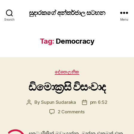
සුදාරකගේ අන්තර්ජාල සටහන
Search
Menu
Tag:
Democracy
Categories
දේශපාලනික
ඩිමොක්‍රසි විසංවා​ද
By
Supun Sudaraka
pm 6:52
Post
Post
author
date
on
2 Comments
ඩිමොක්‍රසි
විසංවා​
ද
දකට හිතින් මවාගන්න. ඔන්න එකමත් එක