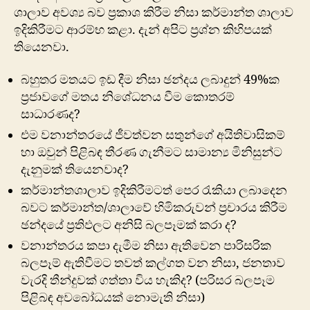
ශාලාව අවශ්‍ය බව ප්‍රකාශ කිරීම නිසා කර්මාන්ත ශාලාව
ඉදිකිරීමට ආරම්භ කළා. දැන් අපිට ප්‍රශ්න කිහිපයක්
තියෙනවා.
බහුතර මතයට ඉඩ දීම නිසා ඡන්දය ලබාදුන් 49%ක
ප්‍රජාවගේ මතය නිශේධනය වීම කොතරම්
සාධාරණද?
එම වනාන්තරයේ ජීවත්වන සතුන්​ගේ අයිතිවාසිකම්
හා ඔවුන් පිළිබඳ තීරණ ගැනීමට සාමාන්‍ය මිනිසුන්ට
දැනුමක් තියෙනවාද?
කර්මාන්තශාලාව ඉදිකිරීමටත් පෙර රැකියා ලබාදෙන
බවට කර්මාන්ත/ශාලාවේ හිමිකරුවන් ප්‍රචාරය කිරීම
ඡන්දයේ ප්‍රතිඵලට අනිසි බලපෑමක් කරා ද?
වනාන්තරය කපා දැමීම නිසා ඇතිවෙන පාරිසරික
බලපෑම් ඇතිවීමට තවත් කල්ගත වන නිසා, ජනතාව
වැරදි තීන්දුවක් ගත්තා විය හැකිද? (පරිසර බලපෑම
පිළිබඳ අවබෝධයක් නොමැති නිසා)