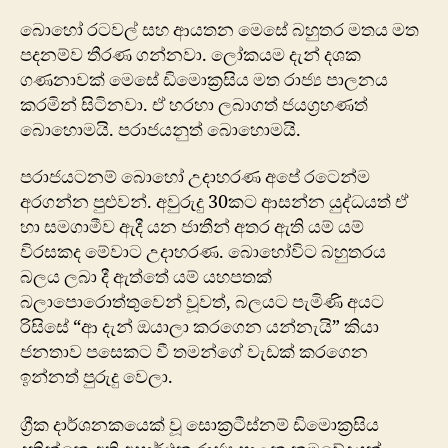
බොහෝ රටවල් සහ ආයතන මෙසේ බහුතර මතය මත
පදනම්ව තීරණ ගන්නවා. ලෝකයම දැන් දශක
ගණනාවක් මෙසේ ඩිමොක්‍රසිය මත රාජ්‍ය පාලනය
කරමින් සිටිනවා. ඒ හරහා ලබාගත් ජයග්‍රහණත්
බොහොමයි. පරාජයනුත් බොහොමයි.
පරාජයටනම් බොහෝ උදාහරණ අපේ රටෙන්ම
අරගන්න පුළුවන්. අවුරුදු 30කට ආසන්න යුද්ධයත් ඒ
හා සමගාමීව ඇදී යන ජාතීන් අතර ඇති යම් යම්
විරසකද මේවාට උදාහරණ. බොහෝවිට බහුතරය
බලය ලබා දී ඇත්තේ යම් යහපතක්
බලාපොරොත්තුවෙන් වූවත්, බලයට පැමිණි අයට
රිසිසේ “ආ දැන් ඔයාලා කරගෙන යන්නැයි” කියා
ජනතාව පසෙකට වී තමන්ගේ වැඩක් කරගෙන
ඉන්නත් පුරුදු වෙලා.
ග්‍රීක දාර්ශනකයෙක් වූ සොක්‍රටීස්නම් ඩිමොක්‍රසිය