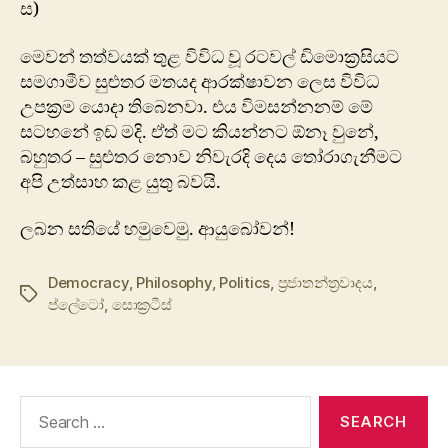
ස)
මෙවන් තත්වයක් තුළ විවිධ වූ රටවල් ඩිමොක්‍රසියට
සමගාමීව සුළුතර මතයද ආරක්ෂාවන ලෙස විවිධ
උපක්‍රම යොදා තිබෙනවා. එය විමසන්නනම් මේ
සටහනේ ඉඩ මදි. ඒත් මට කියන්නට ඕනෑ වුනේ,
බහුතර – සුළුතර නොව නිවැරදි දෙය තෝරාගැනීමට
අපි උත්සාහ කළ යුතු බවයි.
ලබන සතියේ හමුවෙමු. ආයුබෝවන්!
Democracy
,
Philosophy
,
Politics
,
ප්‍රජාතන්ත්‍රවාදය
,
Tags
ප්ලේටෝ
,
සොක්‍රටීස්
Search
for: