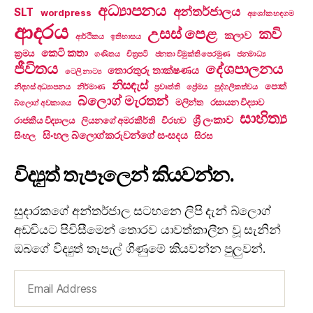
අධ්‍යාපනය
අන්තර්ජාලය
SLT
wordpress
අශෝක හඳගම
ආදරය
උසස් පෙළ
කවි
කලාව
ආර්ථිකය
ඉතිහාසය
කෙටි කතා
ක්‍රමය
ගණිතය
චිත්‍රපටි
ජනතා විමුක්ති පෙරමුණ
ජනමාධ්‍ය
ජීවිතය
දේශපාලනය
තොරතුරු තාක්ෂණය
ටෙලි නාට්‍ය
නිසඳැස්
පොත්
නිදහස් අධ්‍යාපනය
නිර්මාණ
ප්‍රවෘත්ති
ප්‍රේමය
පුද්ගලිකත්වය
බ්ලොග් මැරතන්
මලින්ත
රසායන විද්‍යාව
බ්ලොග් අවකාශය
සාහිත්‍ය
ශ්‍රී ලංකාව
රාජකීය විද්‍යාලය
ලියනගේ අමරකීර්ති
විරහව
සිංහල බ්ලොග්කරුවන්ගේ සංසදය
සිංහල
සිරස
විද්‍යුත් තැපෑලෙන් කියවන්න.
සුදාරකගේ අන්තර්ජාල සටහනෙ ලිපි දැන් බ්ලොග්
අඩවියට පිවිසීමෙන් තොරව යාවත්කාලීන වූ සැනින්
ඔබගේ විද්‍යුත් තැපැල් ගිණුමේ කියවන්න පුලුවන්.
Email
Address