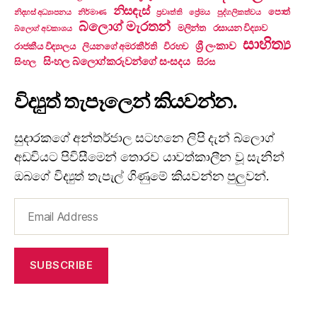
නිසඳැස්
පොත්
නිදහස් අධ්‍යාපනය
නිර්මාණ
ප්‍රවෘත්ති
ප්‍රේමය
පුද්ගලිකත්වය
බ්ලොග් මැරතන්
මලින්ත
රසායන විද්‍යාව
බ්ලොග් අවකාශය
සාහිත්‍ය
ශ්‍රී ලංකාව
රාජකීය විද්‍යාලය
ලියනගේ අමරකීර්ති
විරහව
සිංහල බ්ලොග්කරුවන්ගේ සංසදය
සිංහල
සිරස
විද්‍යුත් තැපෑලෙන් කියවන්න.
සුදාරකගේ අන්තර්ජාල සටහනෙ ලිපි දැන් බ්ලොග්
අඩවියට පිවිසීමෙන් තොරව යාවත්කාලීන වූ සැනින්
ඔබගේ විද්‍යුත් තැපැල් ගිණුමේ කියවන්න පුලුවන්.
Email
Address
SUBSCRIBE