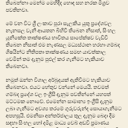
තිබෙන්නා මෙන්ම මෙහිදීද හොඳ සහ නරක මිශ්‍රව
පවතිනවා.
මේ වන විට ශ්‍රී ලංකාව පුරා සැලකිය යුතු ප්‍රදේශවල
නැනසල වැනි ආයතන බිහිවී තිබෙන නිසාත්, සිංහල
යුනිකේත තාක්ෂණය භාවිතය සාපේක්ෂව වැඩිවී
තිබෙන නිසාත් එම නැණසල මධ්‍යස්ථාන හරහා ගම්බද
ශිෂයින්ට නිතිපතා තාක්ෂණය සමඟ යාවත්කාල
වෙමින් තම දැනුම පුළුල් කර ගැනීමට හැකියාව
තිබෙනවා.
නමුත් ඔන්න විශාල අර්බුදයක් ඇතිවීමට හැකියාව
තිබෙනවා. එයට හේතුව වන්නේ මෙයයි. තවමත්
ගම්බද ප්‍රදේශ වල ඉංග්‍රීසි දැනුම පවතින්නේ යහපත්
මට්ටමක නොවේ. එමෙන්න සාමාන්‍ය ඉංග්‍රීසි දැනුම
ලබා ගැනීමට අවශ්‍ය තරමේ ගුරුවරුන්ද සොයාගැනීමට
අපහසුයි. එමනිසා අන්තර්ජාලය තුල දැනුම බෙදා දීම
සඳහා සිංහල හෝ දමිළ මාධ්‍ය වෙබ් අඩවි ප්‍රමාණය