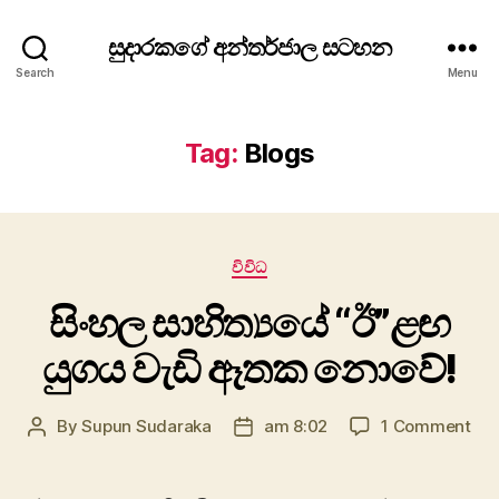
සුදාරකගේ අන්තර්ජාල සටහන
Search
Menu
Tag:
Blogs
Categories
විවිධ
සිංහල සාහිත්‍යයේ “ඊ”ළඟ
යුගය වැඩි ඈතක නොවේ!
on
By
Supun Sudaraka
am 8:02
1 Comment
Post
Post
සිං
author
date
සාහ
“ඊ