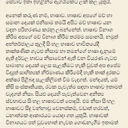
සේවාව ඉතා ඉහළින්ම ඇගයීමකට ලක් කල යුතුයි.
අනෙක් කරුණ නම්, භාෂාව. භාෂාව අපගේ මව් හා
සමාන දෙයක් එනිසාම තමයි අපිට මව් භාෂාව යන
වදන පරිහරණය කරනු ලබන්නේත්. භාෂාව විනාශ
කිරීම අපගේ මව් විනාශ කිරීම තරම්ම සමානයි. නමුත්
අන්තර්ජාලය තුලදී සිංහල භාෂාව භාවිතයේදී
තාක්ෂණික ගැටළු නිසාම හා තමන්ගේ භාෂා දැනුමේ
ඇති දුර්වල භාවය නිසාවෙන් ඇති වන වියරණ ගැටළු
සාමාන්‍ය දෙයක් ලෙස සැලකීමට හැකි වුවත් අප අපේම
විද්‍යුත් සාහිත්‍යක් නිර්මාණය කිරීමේදී හැකි තාක් දුරකට
අක්ෂර පිළිබඳ සැලකිලිමත් වීම වැදගත්. මන්දයත්, යම්
කිසි සංස්කෘතියක, රටක පැවැත්ම සඳහා භාෂාව ඉතාමත්
වැදගත් නිසා. සියළු දෙයහි පැවැත්වෙන අනිත්‍ය
ස්වභාවය සිංහල භාෂාවටත් පොදුයි. එම නිසා සිංහල
භාෂාවට සිදු වන්නාවූ වෙනස්කම්, වඩාත් හරවත්,
ධනාත්මක ආකාරයට යොදා ගත යුතුයි. භාෂාවක්
විනාශයට පත් වූවහොත් නැවත ගොඩනැගීම ඉතාමත්