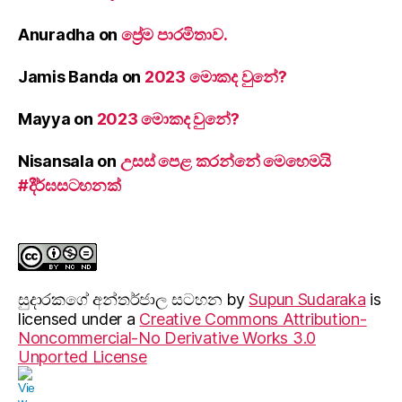
Anuradha
on
ප්‍රේම පාරමිතාව.
Jamis Banda
on
2023 මොකද වුනේ?
Mayya
on
2023 මොකද වුනේ?
Nisansala
on
උසස් පෙළ කරන්නේ මෙහෙමයි
#දීර්ඝසටහනක්
සුදාරක‍ගේ අන්තර්ජාල සටහන
by
Supun Sudaraka
is
licensed under a
Creative Commons Attribution-
Noncommercial-No Derivative Works 3.0
Unported License