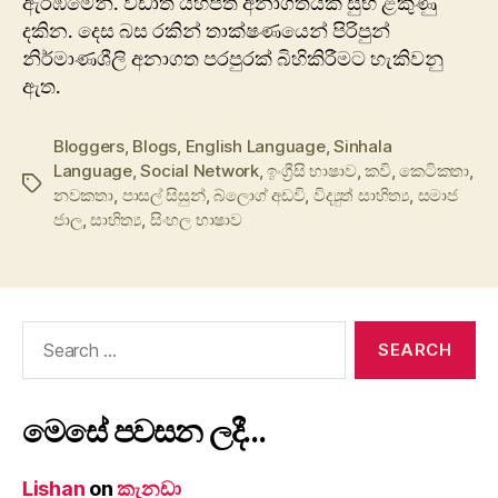
ඇරඹීමෙන්. වඩාත් යහපත් අනාගතයක සුභ ළකුණු
දකින. දෙස බස රකින් තාක්ෂණයෙන් පිරිපුන්
නිර්මාණශීලි අනාගත පරපුරක් බිහිකිරීමට හැකිවනු
ඇත.
Bloggers
,
Blogs
,
English Language
,
Sinhala
Language
,
Social Network
,
ඉංග්‍රීසි භාෂාව
,
කවි
,
කෙටිකතා
,
Tags
නවකතා
,
පාසල් සිසුන්
,
බ්ලොග් අඩවි
,
විද්‍යුත් සාහිත්‍ය
,
සමාජ
ජාල
,
සාහිත්‍ය
,
සිංහල භාෂාව
Search
for:
මෙසේ පවසන ලදී…
Lishan
on
කැනඩා