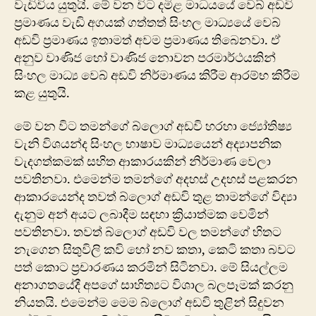
වැඩිවිය යුතුයි. මේ වන විට දමිළ මාධ‍යයේ වෙබ් අඩවි
ප්‍රමාණය වැඩි අගයක් ගත්තත් සිංහල මාධ්‍යයේ වෙබ්
අඩවි ප්‍රමාණය ඉතාමත් අවම ප්‍රමාණය තිබෙනවා. ඒ
අනුව වාණිජ හෝ වාණිජ නොවන පරමාර්ථයකින්
සිංහල මාධ්‍ය වෙබ් අඩවි නිර්මාණය කිරීම ආරම්භ කිරීම
කළ යුතුයි.
මේ වන විට තමන්ගේ බ්ලොග් අඩවි හරහා ජ්‍යෝතිෂ්‍ය
වැනි විශයන්ද සිංහල භාෂාව මාධ්‍යයෙන් අද්‍යාපනික
වැදගත්කමක් සහිත ආකාරයකින් නිර්මාණ වෙලා
පවතිනවා. එමෙන්ම තමන්ගේ අදහස් උදහස් පළකරන
ආකාරයෙන්ද තවත් බ්ලොග් අඩවි තුළ තාමන්ගේ විද්‍යා
දැනුම අන් අයට ලබාදීම සඳහා ක්‍රියාත්මක වෙමින්
පවතිනවා. තවත් බ්ලොග් අඩවි වල තමන්ගේ හිතට
නැගෙන සිතුවිලි කවි හෝ නව කතා, කෙටි කතා බවට
පත් කොට ප්‍රචාරණය කරමින් සිටිනවා. මේ සියල්ලම
අනාගතයේදී අපගේ සාහිත්‍යට විශාල බලපෑමක් කරනු
නියතයි. එමෙන්ම මෙම බ්ලොග් අඩවි තුළින් සිදුවන