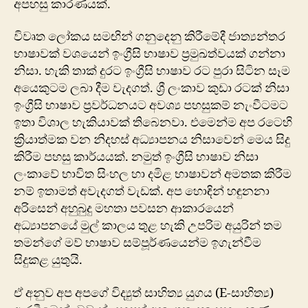
අපහසු කාරණයක්.
විවෘත ලෝකය සමඟින් ගනුදෙනු කිරීමේදී ජාත්‍යන්තර
භාෂාවක් වශයෙන් ඉංග්‍රීසි භාෂාව ප්‍රමුඛත්වයක් ගන්නා
නිසා. හැකි තාක් දුරට ඉංග්‍රීසි භාෂාව රට පුරා සිටින සෑම
අයෙකුටම ලබා දීම වැදගත්. ශ්‍රී ලංකා‍ව කුඩා රටක් නිසා
ඉංග්‍රීසි භාෂාව ප්‍රවර්ධනයට අවශ්‍ය පහසුකම් නැංවීටමට
ඉතා විශාල හැකියාවක් තිබෙනවා. එමෙන්ම අප රටෙහි
ක්‍රියාත්මක වන නිදහස් අධ්‍යාපනය නිසාවෙන් මෙය සිදු
කිරීම පහසු කාර්යයක්. නමුත් ඉංග්‍රීසි භාෂාව නිසා
ලංකාවේ භාවිත සිංහල හා දමිළ භාෂාවන් අමතක කිරීම
නම් ඉතාමත් අවැදගත් වැඩක්. අප හොඳින් හඳුනනා
අරිසෙන් අහුබුදු මහතා පවසන ආකාරයෙන්
අධ්‍යාපනයේ මුල් කාලය තුළ හැකි උපරිම අයුරින් තම
තමන්ගේ මව් භාෂාව සම්පූර්ණයෙන්ම ඉගැන්වීම
සිදුකළ යුතුයි.
ඒ අනුව අප අපගේ විද්‍යුත් සාහිත්‍ය යුගය (E-සාහිත්‍ය)