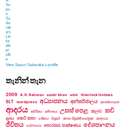
View Supun Sudaraka's profile
තැනින් තැන
2009
A. R. Rahman
aamir khan
adsl
Sherlock Holmes
අධ්‍යාපනය
අන්තර්ජාලය
SLT
wordpress
අශෝක හඳගම
ආදරය
උසස් පෙළ
කවි
කලාව
ආර්ථිකය
ඉතිහාසය
කෙටි කතා
ක්‍රමය
ගණිතය
චිත්‍රපටි
ජනතා විමුක්ති පෙරමුණ
ජනමාධ්‍ය
ජීවිතය
දේශපාලනය
තොරතුරු තාක්ෂණය
ටෙලි නාට්‍ය