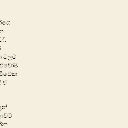
න්ගෙ
එන
ෝ.
්
ිත වලට
යාළුවෝම
 විවේක
! ඒ
ෙන්
ලාවට
න්න