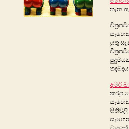
නේවාස
තැන ත
චිත්‍ර
සෑහෙන්
යුතු 
චිත්‍ර
පුදුමය
තදබදය 
අමීර් ඛ
කරපු ක
සෑහෙන්
සිතිවි
සෑහෙන
වැදගත්