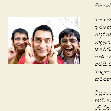
හිතෙන
කතා කර
ඉංජිනේ
දෙන්න
යාලුව
කුරේෂි
පණ පොව
තමයි. 
කාලයෙ
කම්පනය
චිත්‍ර
අපට න
අපි හි