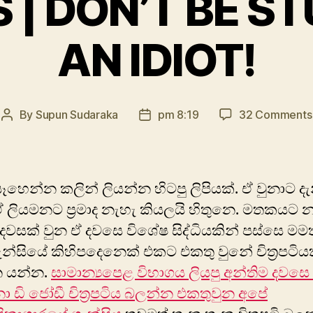
S | DON’T BE ST
AN IDIOT!
By
Supun Sudaraka
pm 8:19
32 Comments
Post
Post
author
date
හෙන්න කලින් ලියන්න හිටපු ලිපියක්. ඒ වුනාට දැ
ඒ ලියමනට ප්‍රමාද නැහැ කියලයි හිතුනෙ. මතකයට
දවසක් වුන ඒ දවසෙ වි‍ශේෂ සිද්ධියකින් පස්සෙ මමත
න්සියේ කිහිපදෙනෙක් එකට ‍එකතු වුනේ චිත්‍රපටිය
 යන්න.
සාමාන්‍යපෙළ විභාගය ලියපු අන්තිම දවසෙ 
 ඩි ජෝඩී චිත්‍රපටිය බලන්න එකතුවුන අපේ