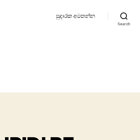
සුදාරක අමතන්න
Search