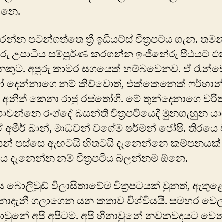
්නෙ.
න්න පටන්ගත්තෙ ත්‍රී ඉඩියට්ස් චිත්‍රපටය ගැන. තම
රු උපාධිය සම්පූර්ණ කරගන්න ඉංජි‍නේරු පීඨයට 
ෙකුට. අපූරු කාමර සගයෙක් හම්බවෙනව. ඒ රැන්ච
ෝ දෙන්නාගෙ නම් කිව්වොත්, එක්කෙනෙක් ෆර්හාන
. අනිත් කෙනා රාජු රස්තෝගි. මේ තුන්දෙනාගෙ චර
න්නෙ රංග්දේ බසන්ති චිත්‍රපටියෙදි මුනගැහුන 
ඒ අමීර් ඛාන්, මාධවන් ‍වගේම ෂර්මන් ජෝෂි. තිරයෙ
න් පස්සෙ ඇඟටයි හිතටයි දැනෙන්නෙ කම්පනයක්
 දැනෙන්න නම් චිත්‍රපටිය බලන්නම ඕනෙ.
පටය බොලිවුඩ් විලාසිතාවේම චිත්‍රපටයක් වුනත්, ඇතුළ
ොදැනී ගලාගෙන යන කතාව විශ්වීයයි. සමහර වෙ
නාවුනේ අපි අපිටම. අපි හිනාවුනේ නවකවදයට වෙ