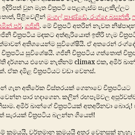
ඉදිරිපත් වුන මෑත චිත්‍රපටි පෙළගැස්ම සැලකිල්ලට
ොත්, පිළිවෙලින්
මංගල් පාණ්ඩේ
,
‍රංග්දෙ බසන්තී
,
මීන් පර්
,
ගජිනි
. මේ චිත්‍රපටි අතරින් නැවත නිෂ්පා
ිනි චිත්‍රපටිය මඳකට අත්ඇරියොත් ඉතිරි හැම චිත්‍ර
මාවන් අති‍ශයෙන්ම සුවිශේෂීයි. ඒ අතරෙන් රං‍ග්ද
චිත්‍රපටිය සුවිශේෂයි. ගජිනි චිත්‍රපටිය ගත්තොත් චිත්‍
රාප්ති දර්ශනය එහෙම නැතිනම් climax එක, අමීර් ඛා
. ඒක දමිළ චිත්‍රපටියට වඩා වෙනස්.
් ඛාන් ගැන අතිරේක විස්තරයක් ගෙනාවෙ චිත්‍රපටියට
වෙන්න පාර හදාගෙන. කලින් රඟපෑම්වල අපූර්වත
ිසාම. අමීර් ඛාන්ගේ චිත්‍රපටියක් අතඅරිනවා බොරු!
 සැරයක් චිත්‍රපටිය බලන්න ගියෙත්!
් ක්‍රමයයි, වර්තමාන ක්‍රමයයි අතර වෙනසක් නැහැ