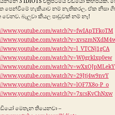
ෙන්නෙ 3 IDIOTS චිත්‍රපටයේ වීඩියෝ කිහිපයක්. ව
මත පෙන්වීමේ හැකියාව නම් නැතිකරල. ඒක නිසා ගි
වෙනව. බැලුවා කියල පාඩුවක් නම් නෑ!
p://www.youtube.com/watch?v=fwIApTFkoTM
p://www.youtube.com/watch?v=xvszmNXdM4
://www.youtube.com/watch?v=l_VTCNj1gCA
://www.youtube.com/watch?v=W0grklxp0ew
p://www.youtube.com/watch?v=wXxOJpMLekY
://www.youtube.com/watch?v=29Jtj4w9nvY
://www.youtube.com/watch?v=lOF7X8o-P_o
p://www.youtube.com/watch?v=7xcsKvChNxw
වීඩියෝ මෙතැන තියෙනවා –