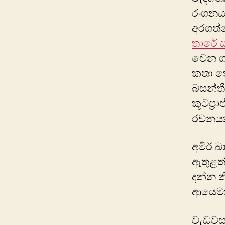
රංගනය 
අරගත්ත
තාරේ ස
වෙන ගජ
කතා තේ
බසන්තී 
කූටප්‍
රචනයක්
‍‍අමීර
ඇතුළත්
දන්න න
ආයෙමත්
වැඩවසම