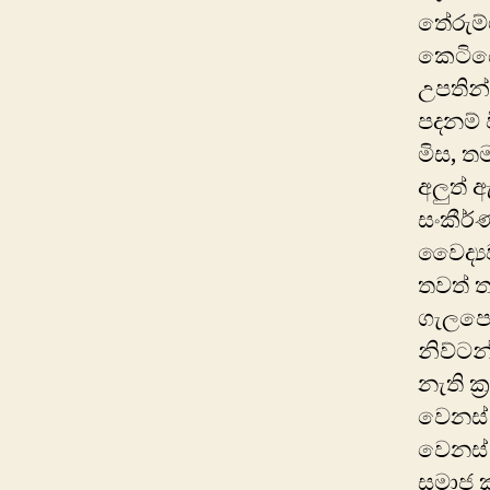
තේරුම්
කෙටිය
උපතින
පදනම්
මිස, ත
අලුත් 
සංකීර
වෛද්‍ය
තවත් ත
ගැලපෙ
නිව්ට
නැති ක
වෙනස් 
වෙනස් 
සමාජ 