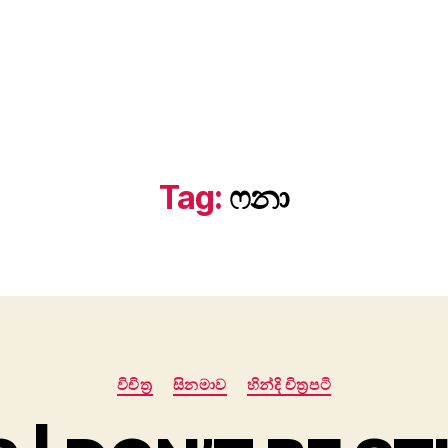
Tag:
ෆනා
Categories
විචිත්‍ර
සිනමාව
හින්දි චිත්‍රපටි