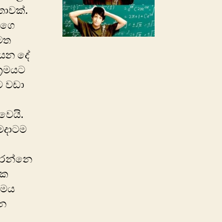
තාවක්.
්ගෙ
මත
යෙන දේ
්‍රමයට
යට වඩා
වෙයි.
ැමදාටම
රෙන්නෙ
ඒක
රමය
වන