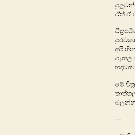
පුලුවන
ඒත් ඒ 
චිත්‍ර
පුරවගෙ
අපි හි
පැනල ය
හදවතට
‍මේ චි
තාත්ත
බලන්න
—