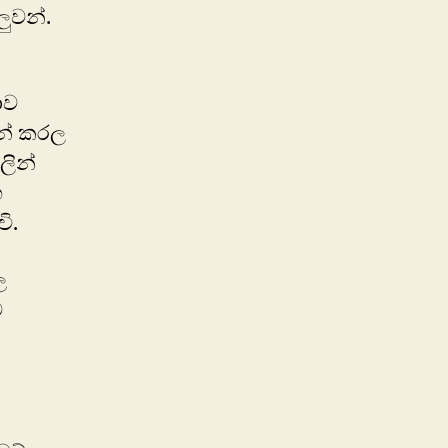
ුවන්.
ාව
ින් කරල
ලින්
ෙ
ි.
ල
ව