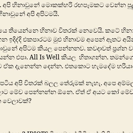
්. අපි හිනාවුනේ මොකක්හරි රඟපෑමකට වෙන්න පුල
හිනාවුනේ අපි අපිටමයි.
පටියෙ තියෙන්නෙ හිනාව විතරක් නෙවෙයි. කටේ හින
න ඉදිද්දි එකපාරටම මුළු හිනාවම අපෙන් ඈතට අය
නාවුනේ අපිටම කියල පෙන්නනව. කවදාවත් ප්‍රශ්න ව
න්න එපා. All Is Well කියල හිතාගන්න. තමන්ග
 ඒක දැනෙන්න දෙන්න. එතකොට හැමදේම හරියාව
ත්‍රපටිය අපි විතරක් බලල ‍තේරුමක් නැහැ. අපෙ අම්ම
ලාට මේව පෙන්නන්න ඕනෙ. ඒත් ඒ අයට කෝ මේ
 වෙලාවක්?