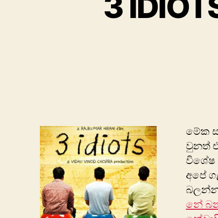
3 IDIOT
මේක සෑ
වුනත් 
විශේෂ 
අපේ ගැ
බලන්න
නේ බනා