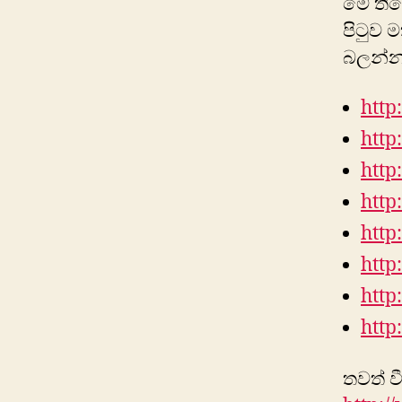
මේ තිය
පිටුව 
බලන්න 
htt
htt
http
http
htt
http
http
htt
තවත් 