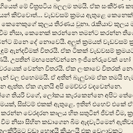
ගියෙත් ‍මේ චිත්‍රපටිය බලලම තමයි. ඒක සංකීර්ණ ක
ෙන් කිව්වොත්… වැඩවසම් ක්‍රමය ඇතුළෙ කෙනෙක
් කෙනෙකුගේ කුලය තීරණය වුනා. රැකියාව කුලය 
 වීම නිසා, කෙනෙක් කරන්නෙ තමන්ට කරන්න ති
මන්ට ඕනෙ දේ නොවෙයි. අලුත් ක්‍රමයත් වැඩවසම් ක
ඇඳුම් ඇන්දවීමක් විතරයි. ඒක ටිකක් වැඩවසම් ක්‍රම
්ණයි. උපතින් මඟපෙන්වන්නෙ ඉංජිනේරුවෙක් හෝ
වරයෙක් වෙන්න විතරයි. ඒක ලංකාවෙ විතරක් නෙ
ැන් වල එහෙමමයි. ඒ අතින් බැලුවාම ඒක තමයි හ
න ඇත්ත. ඒක ගැනයි අපි මෙච්චර වදවෙන්නෙ.
න්ගෙ තියරි වගේ, ලෝකය කැරකෙන්නෙ අපිට තේ
්‍රමයක්, සිස්ටම් එකක් ඇතුළෙ. ඉතින් එහෙව් එකේ ‍
කරන්න වෙරදරන කාලය හිත සතුටින් ජීවත් වීම, ක්‍
වීම නිසා සිහින කඩාගෙන බිම ඇදවැටීමෙන් ඇති
කලකිරීමට වඩා හොඳයි කියලයි එක වෙලාවකට