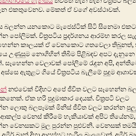
ිකාගාරයේ ගැන්සිය
තවමත් තැන තැන චිත්‍රපටි බල
ැන එකතුවෙනව. මේකත් ඒ ‍වගේ අවස්ථාවක්.
පටිය බලන්න යනකොට මැජෙස්ටික් සිටි ‍සිනෙමා එකට
න පෝලිමක්. චිත්‍රපටිය ප්‍රදර්ශනය ආරම්භ කරල ස
සෑහෙන්න කාලයක් ඒ වෙනකොට ගතවෙලා තිබුනත්,
පටියෙ උණුසුම නොගිහින් තිබීම පිළිබඳව අපට දැනුනෙ
ක්. සෑහෙන්න වෙලාවක් පෝලිමේ රැඳුන අපි, අන්ති
අස්සෙ ඇතුළට ගියේ චිත්‍රපටිය බැලීමේ පුදුම ආශාවක
ාන්
නළුවෙක් විදිහට අපේ ජීවිත වලට සෑහෙන්න බල
ෙනෙක්. ඒක හරි පුදුමාකාර දෙයක්. චිත්‍රපටි වලට
න ‍ලොකු බලපෑමක් මිනිස් ජීවිත වලට කරන්න පුලු
ලි ආකල්ප වෙනස් කිරීමේ හැකියාවක් අපිට තියේනම්,
්න වෙනසකට මුල පුරන්න පුළුවනි. වෙනසක් තමය
. අමීර් ඛාන් දිහා ආපස්සට හැරිල බැලුවොත්, අමීර් 