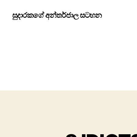
සුදාරකගේ අන්තර්ජාල සටහන