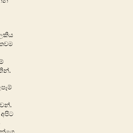
න්න
ැලකිය
 තවම
මේ
ින්.
පෑම්
වන්.
 අපිට
ි
ඛාන්ගෙ