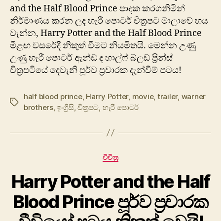
and the Half Blood Prince පාදක කරගනිමින්
නිර්මාණය කරන ලද හැරී පොටර් චිත්‍රපට මාලාවේ හය
වැන්න, Harry Potter and the Half Blood Prince
මීළඟ වසරේදී නිකුත් වීමට නියමිතයි. මෙන්න උණු
උණු හැරී ‍පොටර් ඇන්ඩ් ද හාල්ෆ් බ්ලඩ් ප්‍රින්ස්
චිත්‍රපටියේ දෙවැනි පූර්ව ප්‍රචාරක දැන්වීම් පටය!
half blood prince
,
Harry Potter
,
movie
,
trailer
,
warner
Tags
brothers
,
ඉංග්‍රීසි
,
චිත්‍රපට
,
හැරී පොටර්
Categories
විචිත්‍ර
Harry Potter and the Half
Blood Prince පූර්ව ප්‍රචාරක