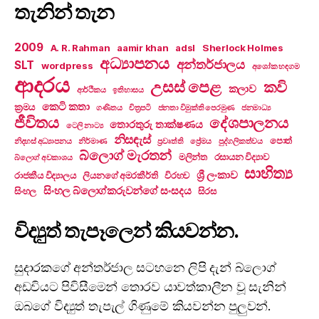
තැනින් තැන
2009
A. R. Rahman
aamir khan
adsl
Sherlock Holmes
අධ්‍යාපනය
අන්තර්ජාලය
SLT
wordpress
අශෝක හඳගම
ආදරය
උසස් පෙළ
කවි
කලාව
ආර්ථිකය
ඉතිහාසය
කෙටි කතා
ක්‍රමය
ගණිතය
චිත්‍රපටි
ජනතා විමුක්ති පෙරමුණ
ජනමාධ්‍ය
ජීවිතය
දේශපාලනය
තොරතුරු තාක්ෂණය
ටෙලි නාට්‍ය
නිසඳැස්
පොත්
නිදහස් අධ්‍යාපනය
නිර්මාණ
ප්‍රවෘත්ති
ප්‍රේමය
පුද්ගලිකත්වය
බ්ලොග් මැරතන්
මලින්ත
රසායන විද්‍යාව
බ්ලොග් අවකාශය
සාහිත්‍ය
ශ්‍රී ලංකාව
රාජකීය විද්‍යාලය
ලියනගේ අමරකීර්ති
විරහව
සිංහල බ්ලොග්කරුවන්ගේ සංසදය
සිංහල
සිරස
විද්‍යුත් තැපෑලෙන් කියවන්න.
සුදාරකගේ අන්තර්ජාල සටහනෙ ලිපි දැන් බ්ලොග්
අඩවියට පිවිසීමෙන් තොරව යාවත්කාලීන වූ සැනින්
ඔබගේ විද්‍යුත් තැපැල් ගිණුමේ කියවන්න පුලුවන්.