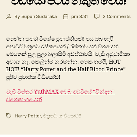
වීඩි‍යෝ පටය නිකුත් වෙයි!
on
By
Supun Sudaraka
pm 8:31
2 Comments
Post
Post
Ha
author
date
Pot
an
මෙන්න තවත් විශේෂ ප්‍රවෘත්තියක්! එය ඔබ හැරී
th
පොටර් විත්‍රපටි රසිකයෙක් / රසිකාවියක් වශයෙන්
Hal
මෙතෙක් පුල පුලා බලාසිටි අවස්ථාවයි! වැඩි අටූවාටීකා
Bl
අවශ්‍ය නෑ. කෙලින්ම නරඹන්න. මේක තමයි, HOT
Pri
HOT! “Harry Potter and the Half Blood Prince”
පූර
පූර්ව ප්‍රචාරක වීඩියෝව!
ප්‍
වීඩ
පට
වැඩි විස්තර YuthMAX වෙබ් අඩවියේ “වින්දන”
නික
විශේෂාංගයෙන්
වෙය
Harry Potter
,
විත්‍රපටි
,
හැරී පොටර්
Tags