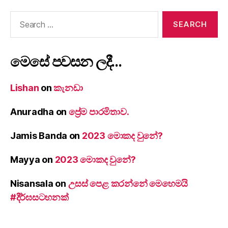
Search
for:
මෙසේ පවසන ලදී…
Lishan
on
කැනඩා
Anuradha
on
ප්‍රේම පාරමිතාව.
Jamis Banda
on
2023 මොකද වුනේ?
Mayya
on
2023 මොකද වුනේ?
Nisansala
on
උසස් පෙළ කරන්නේ මෙහෙමයි
#දීර්ඝසටහනක්