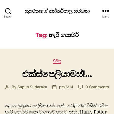
සුදාරකගේ අන්තර්ජාල සටහන
Search
Menu
Tag:
හැරී පොටර්
Categories
විචිත්‍ර
එක්ස්පෙලියාමස්!…
on
By
Supun Sudaraka
pm 6:14
3 Comments
Post
Post
එක
author
date
‍ලොව සුප්‍රකට ලේඛිකා ජේ. කේ. රෝලින්ග් විසින් රචිත
හැරී පොටර් කතා මාලාවේ හය වැන්න, Harry Potter