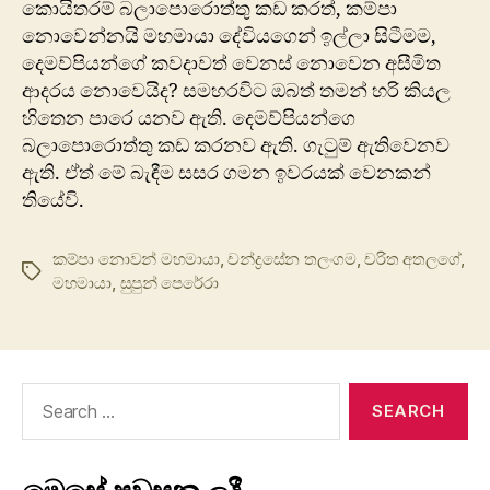
කොයිතරම් බලාපොරොත්තු කඩ කරත්, කම්පා
නොවෙන්නයි මහමායා ​දේවියගෙන් ඉල්ලා සිටීමම,
දෙමව්පියන්ගේ කවදාවත් වෙනස් නොවෙන අසීමිත
ආදරය නොවෙයිද? සමහරවිට ඔබත් තමන් හරි කියල
හිතෙන පාරෙ යනව ඇති. දෙමව්පියන්ගෙ
බලාපොරොත්තු කඩ කරනව ඇති. ගැටුම් ඇතිවෙනව
ඇති. ඒත් මේ බැඳීම සසර ගමන ඉවරයක් වෙනකන්
තියේවි.
කම්පා නොවන් මහමායා
,
චන්ද්‍රසේන තලංගම
,
චරිත අතලගේ
,
Tags
මහමායා
,
සුපුන් පෙරේරා
Search
for: