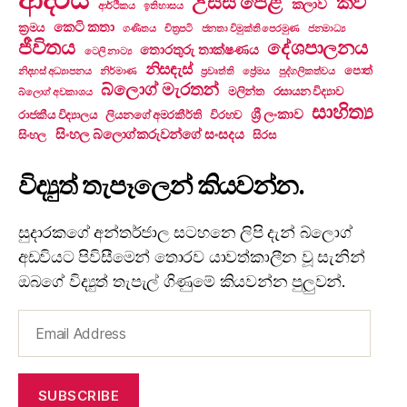
උසස් පෙළ
කවි
කලාව
ආර්ථිකය
ඉතිහාසය
කෙටි කතා
ක්‍රමය
ගණිතය
චිත්‍රපටි
ජනතා විමුක්ති පෙරමුණ
ජනමාධ්‍ය
ජීවිතය
දේශපාලනය
තොරතුරු තාක්ෂණය
ටෙලි නාට්‍ය
නිසඳැස්
පොත්
නිදහස් අධ්‍යාපනය
නිර්මාණ
ප්‍රවෘත්ති
ප්‍රේමය
පුද්ගලිකත්වය
බ්ලොග් මැරතන්
මලින්ත
රසායන විද්‍යාව
බ්ලොග් අවකාශය
සාහිත්‍ය
ශ්‍රී ලංකාව
රාජකීය විද්‍යාලය
ලියනගේ අමරකීර්ති
විරහව
සිංහල බ්ලොග්කරුවන්ගේ සංසදය
සිංහල
සිරස
විද්‍යුත් තැපෑලෙන් කියවන්න.
සුදාරකගේ අන්තර්ජාල සටහනෙ ලිපි දැන් බ්ලොග්
අඩවියට පිවිසීමෙන් තොරව යාවත්කාලීන වූ සැනින්
ඔබගේ විද්‍යුත් තැපැල් ගිණුමේ කියවන්න පුලුවන්.
Email
Address
SUBSCRIBE