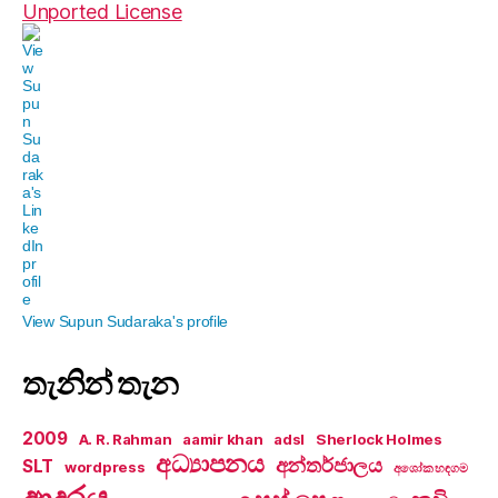
Unported License
View Supun Sudaraka's profile
තැනින් තැන
2009
A. R. Rahman
aamir khan
adsl
Sherlock Holmes
අධ්‍යාපනය
අන්තර්ජාලය
SLT
wordpress
අශෝක හඳගම
ආදරය