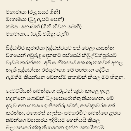
මහාමායා (රුදු සසර ගිනී)
මාහාමයා (බුදු ඇසට පෙනී)
කම්පා නොවන් (ගිනි නිවන මෙනී)
මහමායා… (වැසි වසිනු වැනී)
සිද්ධාර්ථ කුමාරයා බුද්ධත්වයට පත් වෙලා ආසන්න
වශයෙන් අවුරුදු දෙකකට පස්සෙයි කිඹුල්වත්පුරයට
වැඩම කරන්නෙ. අපි සාහිත්‍යයේ කොතැනකවත් අහල
නැති සුද්ධෝදන රජතුමාගෙ මේ මහමායා දේවිය
ඇමතීම කියන්නෙ වෙනස්ම කතාවක් කියල මට හිතුන.
දෙමව්පියන් තමන්දගෙ ​දරුවන් කුඩා කාලෙ ඉඳල
හදන්නෙ ගොඩක් බලාපොරොත්තු තියාගෙන. මේ
දරුව අනාගතයෙ ඉංජිනේරුවෙක්, වෛද්‍යවරයෙක්
කරන්න, එහෙමත් නැත්තං සමහරවිට තමන්ගෙ ළමය
තමන්ගෙ ව්‍යාපාරය ඉදිරියට ගෙනියයි කියල
බලාපොරොත්තු තියාගෙන ඉන්​න කොයිතරම්