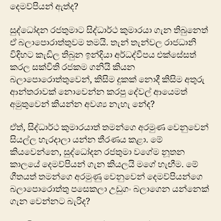
දෙමව්පියන් ඇත්ද?
සුද්ධෝදන රජතුමා​ට සිද්ධාර්ථ කුමාරයා ගැන තිබුනෙත්
ඒ බලාපොරාත්තුවම තමයි. තැන් තැන්වල රාජධානි
විදිහ​ට කැඩිල තිබුන ඉන්දියා අර්ධද්වීපය එක්සේසත්
කරල සක්විති රජකම ගනියි කියන
බලාපොරොත්තුවෙන්, කිසිම දුකක් නොදී කිසිම අතුරු
ආන්තරාවක් නොවෙන්න කරපු දේවල් ආයෙමත්
අමුතුවෙන් කියන්න අවශ්‍ය නැහැ නේද?
ඒත්, සිද්ධාර්ථ කුමාරයාත් තමන්ගෙ අරමුණ වෙනුවෙන්
සියල්ල හැරදාලා යන්න තීරණය කළා. මේ
කියවෙන්නෙ, සුද්ධෝදන රජතුමා වගේම නූතන
කාලයේ දෙමව්පියන් ගැන කියලයි මගේ හැඟීම. මේ
ගීතයත් තමන්ගෙ අරමුණු වෙනුවෙන් දෙමව්පියන්ගෙ
බලාපොරොත්තු පසෙකලා උඩුගං බලා​​ගෙන යන්නෙක් ​
ගැන වෙන්නට බැරිද?