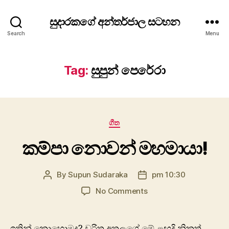
සුදාරකගේ අන්තර්ජාල සටහන
Search
Menu
Tag:
සුපුන් පෙරේරා
Categories
ගීත
කම්පා නොවන් මහමායා!
By
Supun Sudaraka
pm 10:30
Post
Post
author
date
on
No Comments
කම්පා
නොවන්
මහමායා!
ඉතින් කොහොමද? චරිත අතලගේ මේ ළඟදි නිකුත්