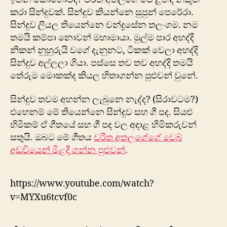
කරා සින්දුවක්. සින්දුව කියන්නෙ සුපුන් පෙරේරා.
සින්දුව ලියල තියෙන්නෙ චන්ද්‍රසේන තලංගම. නම
තමයි කම්පා නොවන් මහාමායා. මුල්ම පාර අහද්දි
නිකන් නුහුරුයි වගේ දැනුනට, ටිකක් වෙලා අහද්දි
සින්දුව අල්ලලා ගියා. පස්සෙ තව තව අහද්දි තමයි
තේරුම මොකක්ද කියල හිතාගන්න පුළුවන් වුනේ.
සින්දුව තවම අහන්න ලැබුනෙ නැද්ද? (සිරාවටම?)
එහෙනම් මේ තියෙන්නෙ සින්දුව සහ ගී පද. සියළු
හිමිකම් ඒ ගීතයේ සහ ගී පද වල අදාළ හිමිකරුවන්
සතුයි. ඔබට මේ ගීතය
චරිත අතලගේගේ වෙබ්
අඩවියෙන් මිළදී ගන්න පුළුවන්
.
https://www.youtube.com/watch?
v=MYXu6tcvf0c