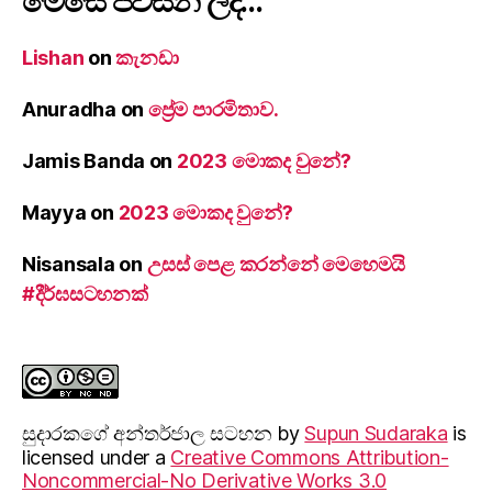
මෙසේ පවසන ලදී…
Lishan
on
කැනඩා
Anuradha
on
ප්‍රේම පාරමිතාව.
Jamis Banda
on
2023 මොකද වුනේ?
Mayya
on
2023 මොකද වුනේ?
Nisansala
on
උසස් පෙළ කරන්නේ මෙහෙමයි
#දීර්ඝසටහනක්
සුදාරක‍ගේ අන්තර්ජාල සටහන
by
Supun Sudaraka
is
licensed under a
Creative Commons Attribution-
Noncommercial-No Derivative Works 3.0