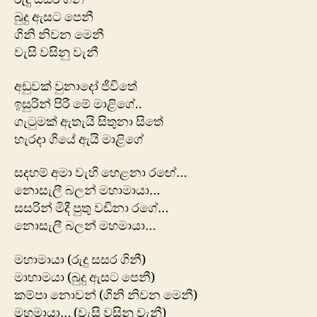
බුදු ඇසට පෙනී
ගිනි නිවන මෙනී
වැසි වසිනු වැනී
අඩුවක් වුනාදෝ ජීවිතේ
ඉසුරින් පිරී මේ මාළිගේ..
ගැටුමක් ඇතැයි සිතුනා සිතේ
හැරදා ගියේ ඇයි මාළිගේ
සදහම් අමා වැහි හෙළනා රඟේ…
නොසැලී බලන් මහාමායා…
සසරින් මිදී පුතු වඩිනා රගේ…
නොසැලී බලන් මහමායා…
මහාමායා (රුදු සසර ගිනී)
මාහාමයා (බුදු ඇසට පෙනී)
කම්පා නොවන් (ගිනි නිවන මෙනී)
මහමායා… (වැසි වසිනු වැනී)