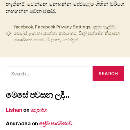
නැතිනම් වෙන්නෙ නොදන්න දෙමළෙට ගිහින් වරිගෙ
නහගන්න වෙන එකයි.
facebook
,
Facebook Privacy Settings
,
අනූෂ පැල්පිට
,
‍පොලිස් ළමා හා කාන්තා කාර්යංශය
,
විදුලි සන්දේශ නියාමන
Tags
කොමිසන් සභාව
,
ශ්‍රී ලංකා
,
ෆේස්බුක්
Search
for:
මෙසේ පවසන ලදී…
Lishan
on
කැනඩා
Anuradha
on
ප්‍රේම පාරමිතාව.