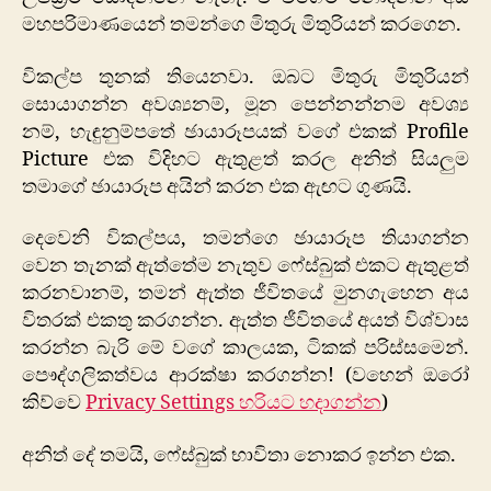
මහපරිමා‍ණයෙන් තමන්ගෙ මිතුරු මිතුරියන් කරගෙන.
විකල්ප තුනක් තියෙනවා. ඔබට මිතුරු මිතුරියන්
සොයාගන්න අවශ්‍යනම්, මූන පෙන්නන්නම අවශ්‍ය
නම්, හැඳුනුම්පතේ ඡායාරූපයක් වගේ එකක් Profile
Picture එක විදිහට ඇතුළත් කරල අනිත් සියලුම
තමාගේ ඡායාරූප අයින් කරන එක ඇඟට ගුණයි.
දෙවෙනි විකල්පය, තමන්ගෙ ඡායාරූප තියාගන්න
වෙන තැනක් ඇත්තේම නැතුව ෆේස්බුක් එකට ඇතුළත්
කරනවානම්, තමන් ඇත්ත ජීවිතයේ මුනගැහෙන අය
විතරක් එකතු කරගන්න. ඇත්ත ජීවිත‍යේ අයත් විශ්වාස
කරන්න බැරි මේ වගේ කාලයක, ටිකක් පරිස්සමෙන්.
පෞද්ගලිකත්වය ආරක්ෂා කරගන්න! (වහෙන් ඔරෝ
කිව්වෙ
Privacy Settings හරියට හදාගන්න
)
අනිත් දේ තමයි, ෆේස්බුක් භාවිතා නොකර ඉන්න එක.