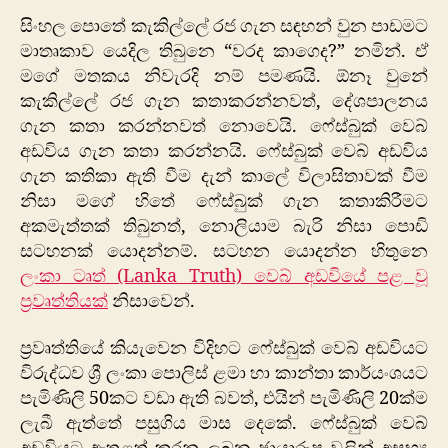
සිංහල පොතේ කැකිල්ලේ රජ ගැන සඳහන් වුන පාඩමට
මාතෘකාව යෙදිල තිබුනෙ “වරද කාගෙද?” නමින්. ඒ
මගේ මතකය නිවැරදි නම් පමණයි. ඕනෑ වුනේ
කැකිල්ලේ රජ ගැන කතාකරන්නවත්, දේශපාලනය
ගැන කතා කරන්නවත් නොවෙයි. ෆේස්බුක් වෙබ්
අඩවිය ගැන කතා කරන්නයි. ෆේස්බුක් වෙබ් අඩවිය
ගැන කතිකා ඇති වීම දැන් කාලේ විලාසිතාවක් වීම
නිසා මගේ හිතේ ෆේස්බුක් ගැන කතාකිරීමට
අකමැත්තක් තිබුනත්, නොලියාම බැරි නිසා පොඩි
සටහනක් යොදන්නම්. සටහන යොදන්න හිතුනෙ
ලංකා ටෘත් (Lanka Truth) වෙබ් අඩවියේ පළ වූ
ප්‍රවෘත්තියක්
නිසාවෙන්.
ප්‍රවෘත්තියේ කියැවෙන විදිහට ෆේස්බුක් වෙබ් අඩවියට
විරුද්ධව ශ්‍රී ලංකා පොලිස් ළමා හා කාන්තා කාර්යංශයට
පැමිණිලි 50කට වඩා ඇති බවත්, එයින් පැමිණිලි 20ක්ම
ලැබී ඇත්තේ පසුගිය මාස දෙකේ. ෆේස්බුක් වෙබ්