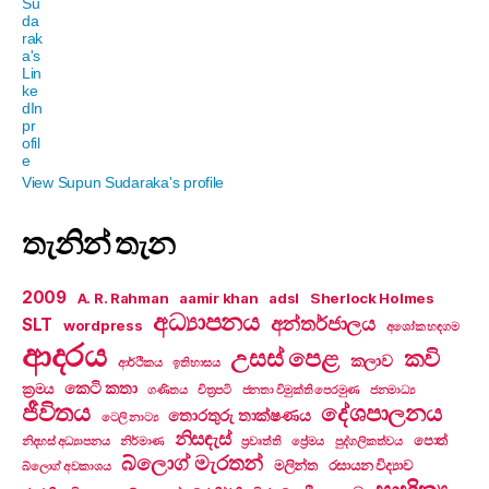
View Supun Sudaraka's profile
තැනින් තැන
2009
A. R. Rahman
aamir khan
adsl
Sherlock Holmes
අධ්‍යාපනය
අන්තර්ජාලය
SLT
wordpress
අශෝක හඳගම
ආදරය
උසස් පෙළ
කවි
කලාව
ආර්ථිකය
ඉතිහාසය
කෙටි කතා
ක්‍රමය
ගණිතය
චිත්‍රපටි
ජනතා විමුක්ති පෙරමුණ
ජනමාධ්‍ය
ජීවිතය
දේශපාලනය
තොරතුරු තාක්ෂණය
ටෙලි නාට්‍ය
නිසඳැස්
පොත්
නිදහස් අධ්‍යාපනය
නිර්මාණ
ප්‍රවෘත්ති
ප්‍රේමය
පුද්ගලිකත්වය
බ්ලොග් මැරතන්
මලින්ත
රසායන විද්‍යාව
බ්ලොග් අවකාශය