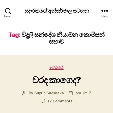
සුදාරකගේ අන්තර්ජාල සටහන
Search
Menu
Tag:
විදුලි සන්දේශ නියාමන කොමිසන්
සභාව
Categories
ෆේස්බුක්
වරද කාගෙද?
By
Supun Sudaraka
pm 12:17
Post
Post
author
date
on
12 Comments
වරද
කාගෙද?