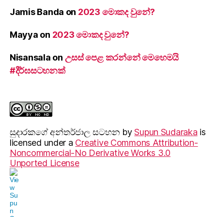
Jamis Banda
on
2023 මොකද වුනේ?
Mayya
on
2023 මොකද වුනේ?
Nisansala
on
උසස් පෙළ කරන්නේ මෙහෙමයි
#දීර්ඝසටහනක්
සුදාරක‍ගේ අන්තර්ජාල සටහන
by
Supun Sudaraka
is
licensed under a
Creative Commons Attribution-
Noncommercial-No Derivative Works 3.0
Unported License