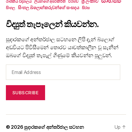
සාහිත්‍ය
ශ්‍රී ලංකාව
රාජකීය විද්‍යාලය
ලියනගේ අමරකීර්ති
විරහව
සිංහල බ්ලොග්කරුවන්ගේ සංසදය
සිංහල
සිරස
විද්‍යුත් තැපෑලෙන් කියවන්න.
සුදාරකගේ අන්තර්ජාල සටහනෙ ලිපි දැන් බ්ලොග්
අඩවියට පිවිසීමෙන් තොරව යාවත්කාලීන වූ සැනින්
ඔබගේ විද්‍යුත් තැපැල් ගිණුමේ කියවන්න පුලුවන්.
Email
Address
SUBSCRIBE
© 2026
සුදාරකගේ අන්තර්ජාල සටහන
Up
↑