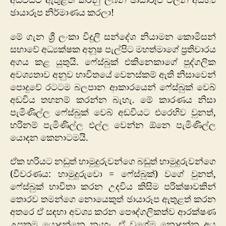
අඩවියට ඇතුළත් කරනු ලබන ඡායාරූප වලින් අසභ්‍ය
ඡායාරූප නිර්මාණය කරලා!
මේ ගැන ශ්‍රී ලංකා විදුලි සන්දේශ නියාමන කොමිසන්
සභාවේ අධ්‍යක්ෂක අනූෂ පැල්පිට මහත්මාගේ ප්‍රතිචාරය
අගය කළ යුතුයි. ෆේස්බුක් එකිනෙකාගේ පුද්ගලික
අවශ්‍යතාව අනුව භාවිතයේ වෙනස්කම් ඇති නිසාවෙන්
පොදුවේ රටටම බලපාන ආකාරයෙන් ෆේස්බුක් වෙබ්
අඩවිය තහනම් කරන්න බැහැ. මේ කාරණය නිසා
පැමිණිල්ල ෆේස්බුක් වෙබ් අඩවියට එරෙහිව වුනත්,
හරිනම් පැමිණිල්ල එල්ල වෙන්න ඕනෙ පැමිණිල්ල
යොදන කෙනාටමයි.
ඒක හරියට නඩුත් හාමුදුරුවන්ගෙ බඩුත් හාමුදුරුවන්ගෙ
(විවරණය: හාමුදුරුවො = ෆේස්බුක්) වගේ වුනත්,
ෆේස්බුක් භාවිතා කරන උදවිය කිසිම පරික්ෂාවකින්
තොරව තමන්ගෙ නොයෙකුත් ඡායාරූප ඇතුළත් කරන
අතරෙ ඒ සඳහා අවශ්‍ය කරන පෞද්ගලිකත්ව ආරක්ෂණ
උපක්‍රම යොදන්නෙ නැහැ. ඒ වගේම නොදන්න අය