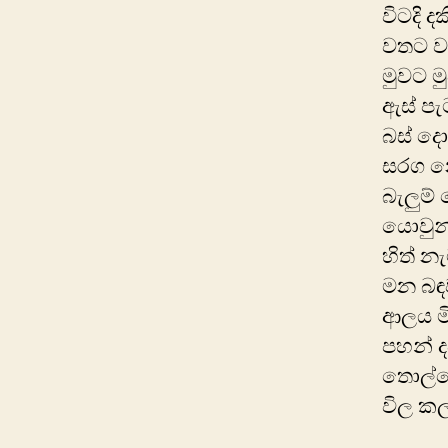
විටදි ද
වතට ව
මුවට ම
ඇස් ප
බස් ද
සරග න
බැලුම
යොවුන
හිත් න
මන බ
ආලය 
පහන් 
තොල්ප
විල 