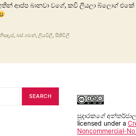
තින් ආප්ප බානවා වගේ, කවි ලියලා බ්ලොග් එකේ
නිසඳැස්
,
බස් ගමන්
,
ලියවිලි
,
සිතිවිලි
සුදාරක‍ගේ අන්තර්ජ
licensed under a
Cr
Noncommercial-No D