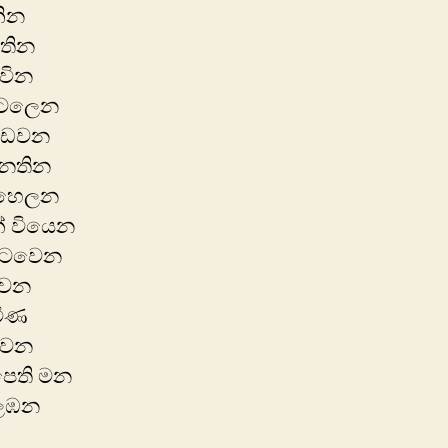
කින
තින
ුවින
ැටලෙන
ොඩවන
ෙතින
් හෙලන
් වියෙන
ැ‍ටවෙන
ඳවන
මිණ
දවන
ෙති මන
කලඹන