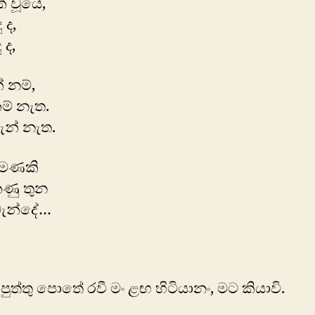
් වූයේ,
 ද,
 ද,
 නම්,
ම් නැත.
දැන් නැත.
පමණකි
කණු තුන
ැන්දේ…
ුත්තු පොතේ රවී මං ළඟ හිටියානං, මට කියාවි.