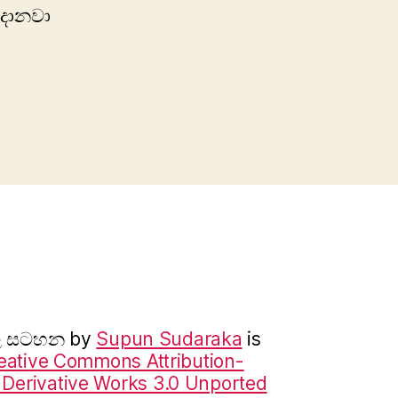
 දානවා
ාල සටහන
by
Supun Sudaraka
is
eative Commons Attribution-
erivative Works 3.0 Unported