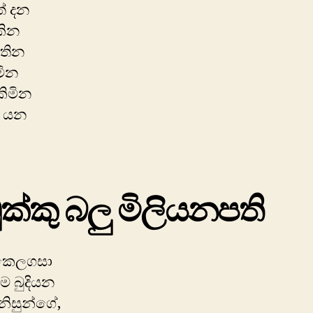
් දන
කින
ිතින
ිමින
කිමින
 යන
ුක්කු බලු මිලියනපති
කෙලගසා
ම බුදියන
ිනිසුන්ගේ,