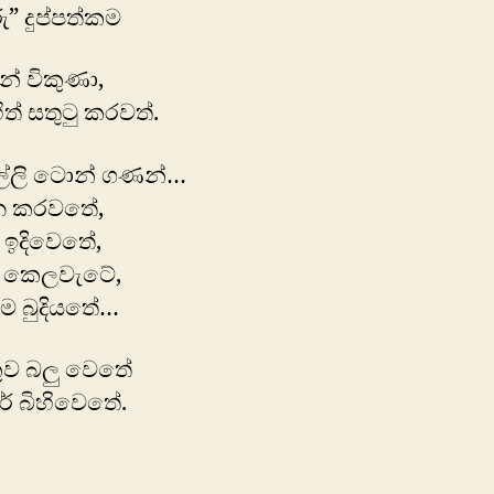
ු” දුප්පත්කම
් විකුණා,
ිත් සතුටු කරවත්.
්ලි ‍‍ටොන් ගණන්…
 කරවතේ,
 ඉදිවෙතේ,
 කෙලවැටේ,
ම බුදිය‍තේ…
කුව බලු වෙතේ
ර් බිහිවෙතේ.