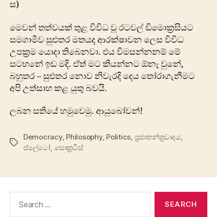
ස)
මෙවන් තත්වයක් තුළ විවිධ වූ රටවල් ඩිමොක්‍රසියට
සමගාමීව සුළුතර මතයද ආරක්ෂාවන ලෙස විවිධ
උපක්‍රම යොදා තිබෙනවා. එය විමසන්නනම් මේ
සටහනේ ඉඩ මදි. ඒත් මට කියන්නට ඕනෑ වුනේ,
බහුතර – සුළුතර නොව නිවැරදි දෙය තෝරාගැනීමට
අපි උත්සාහ කළ යුතු බවයි.
ලබන සතියේ හමුවෙමු. ආයුබෝවන්!
Democracy
,
Philosophy
,
Politics
,
ප්‍රජාතන්ත්‍රවාදය
,
Tags
ප්ලේටෝ
,
සොක්‍රටීස්
Search
for: