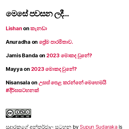
මෙසේ පවසන ලදී…
Lishan
on
කැනඩා
Anuradha
on
ප්‍රේම පාරමිතාව.
Jamis Banda
on
2023 මොකද වුනේ?
Mayya
on
2023 මොකද වුනේ?
Nisansala
on
උසස් පෙළ කරන්නේ මෙහෙමයි
#දීර්ඝසටහනක්
සුදාරක‍ගේ අන්තර්ජාල සටහන
by
Supun Sudaraka
is