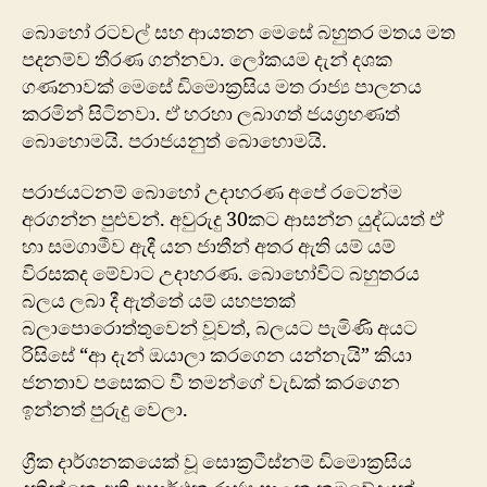
බොහෝ රටවල් සහ ආයතන මෙසේ බහුතර මතය මත
පදනම්ව තීරණ ගන්නවා. ලෝකයම දැන් දශක
ගණනාවක් මෙසේ ඩිමොක්‍රසිය මත රාජ්‍ය පාලනය
කරමින් සිටිනවා. ඒ හරහා ලබාගත් ජයග්‍රහණත්
බොහොමයි. පරාජයනුත් බොහොමයි.
පරාජයටනම් බොහෝ උදාහරණ අපේ රටෙන්ම
අරගන්න පුළුවන්. අවුරුදු 30කට ආසන්න යුද්ධයත් ඒ
හා සමගාමීව ඇදී යන ජාතීන් අතර ඇති යම් යම්
විරසකද මේවාට උදාහරණ. බොහෝවිට බහුතරය
බලය ලබා දී ඇත්තේ යම් යහපතක්
බලාපොරොත්තුවෙන් වූවත්, බලයට පැමිණි අයට
රිසිසේ “ආ දැන් ඔයාලා කරගෙන යන්නැයි” කියා
ජනතාව පසෙකට වී තමන්ගේ වැඩක් කරගෙන
ඉන්නත් පුරුදු වෙලා.
ග්‍රීක දාර්ශනකයෙක් වූ සොක්‍රටීස්නම් ඩිමොක්‍රසිය