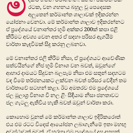
ම
රටක, වන ගහනය බහුල වූ පෙදෙසක
අලුතෙන් කර්මාන්ත ශාලාවක් ඉදිකරන්න
යෝජනා වෙනවා. මේ කර්මාන්ත ශාලාව ඉදිකරන්නට
ඒ ප්‍රදේශයේ වනාන්තර භූමි අක්කර 200ක් කපා එළි
කිරීමට අවශ්‍ය වෙන අතර ඒ සඳහා පරිසර ඇගයීම්
වාර්තා කැඳවීමක් සිදු කරනු ලබනවා.
මේ වනාන්තර එලි කිරීම නිසා, ඒ ප්‍රදේශයට ආවේණික
සත්වයින්ගේ නිජ භූමි විනාශ වන බවත්, ඔවුන්ගේ
ආහාර දාමයට සිදුවන බලපෑම නිසා එම සතුන් සදහටම
වඳ වී​මේ තර්ජනයකට ලක්වන බවත් පරිසර වේදීන් තම
වාර්තාවේ සටහන් කළා. ඊට අමතරව එම ප්‍රදේශයේ
ජල මූලාශ්‍ර විනාශ වී නල ළිං සිඳීයාම නිසා ජනතාවට
ජල ගැටලු ඇතිවිය හැකි බවත් ඔවුන් වාර්තා කරා.
කොහොම වුනත් මේ කර්මාන්ත ශාලාව ඉදිරිකරොත්
එය එම රටට විදෙස් ආයෝජන ලබාගැනීමේ ඉතා මහඟු
අවස්ථාවක් බවත්, ඒ හරහා එම ප්‍ර​දේශයේ දස දහසක්