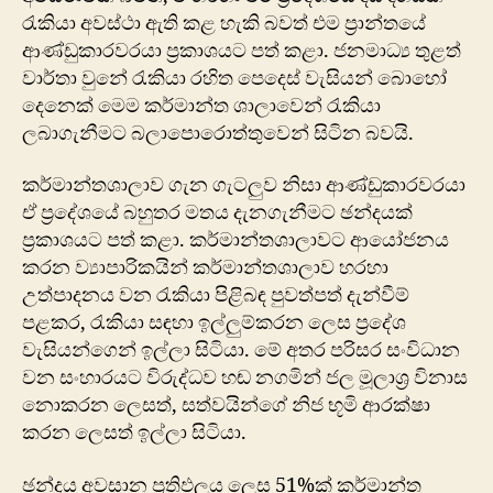
රැකියා අවස්ථා ඇති කළ හැකි බවත් එම ප්‍රාන්තයේ
ආණ්ඩුකාරවරයා ප්‍රකාශයට පත් කළා. ජනමාධ්‍ය තුළත්
වාර්තා වුනේ රැකියා රහිත පෙදෙස් වැසියන් බොහෝ
දෙනෙක් මෙම කර්මාන්ත ශාලාවෙන් රැකියා
ලබාගැනීමට බලාපොරොත්තුවෙන් සිටින බවයි.
කර්මාන්තශාලාව ගැන ගැටලුව නිසා ආණ්ඩුකාරවරයා
ඒ ප්‍රදේශයේ බහුතර මතය දැනගැනීමට ඡන්දයක්
ප්‍රකාශයට පත් කළා. කර්මාන්තශාලාවට ආයෝජනය
කරන ව්‍යාපාරිකයින් කර්මාන්තශාලා​ව හරහා
උත්පාදනය වන රැකියා පිළිබඳ පුවත්පත් දැන්වීම්
පළකර, රැකියා සඳහා ඉල්ලුම්කරන ලෙස ප්‍රදේශ
වැසියන්ගෙන් ඉල්ලා සිටියා. මේ අතර පරිසර සංවිධාන
වන සංහාරයට විරුද්ධව හඬ නගමින් ජල මූලාශ්‍ර විනාස
නොකරන ලෙසත්, සත්වයින්ගේ නිජ භූමි ආරක්ෂා
කරන ලෙසත් ඉල්ලා සිටියා.
ඡන්දය අවසාන ප්‍රතිඵලය ලෙස 51%ක් කර්මාන්ත