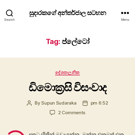
සුදාරකගේ අන්තර්ජාල සටහන
Search
Menu
Tag:
ප්ලේටෝ
Categories
දේශපාලනික
ඩිමොක්‍රසි විසංවා​ද
By
Supun Sudaraka
pm 6:52
Post
Post
author
date
on
2 Comments
ඩිමොක්‍රසි
විසංවා​
ද
දකට හිතින් මවාගන්න. ඔන්න එකමත් එක