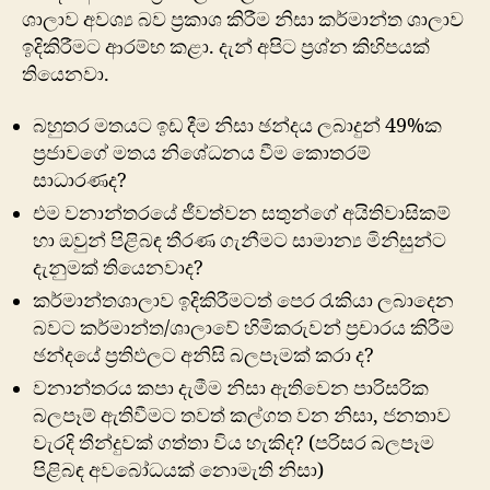
ශාලාව අවශ්‍ය බව ප්‍රකාශ කිරීම නිසා කර්මාන්ත ශාලාව
ඉදිකිරීමට ආරම්භ කළා. දැන් අපිට ප්‍රශ්න කිහිපයක්
තියෙනවා.
බහුතර මතයට ඉඩ දීම නිසා ඡන්දය ලබාදුන් 49%ක
ප්‍රජාවගේ මතය නිශේධනය වීම කොතරම්
සාධාරණද?
එම වනාන්තරයේ ජීවත්වන සතුන්​ගේ අයිතිවාසිකම්
හා ඔවුන් පිළිබඳ තීරණ ගැනීමට සාමාන්‍ය මිනිසුන්ට
දැනුමක් තියෙනවාද?
කර්මාන්තශාලාව ඉදිකිරීමටත් පෙර රැකියා ලබාදෙන
බවට කර්මාන්ත/ශාලාවේ හිමිකරුවන් ප්‍රචාරය කිරීම
ඡන්දයේ ප්‍රතිඵලට අනිසි බලපෑමක් කරා ද?
වනාන්තරය කපා දැමීම නිසා ඇතිවෙන පාරිසරික
බලපෑම් ඇතිවීමට තවත් කල්ගත වන නිසා, ජනතාව
වැරදි තීන්දුවක් ගත්තා විය හැකිද? (පරිසර බලපෑම
පිළිබඳ අවබෝධයක් නොමැති නිසා)