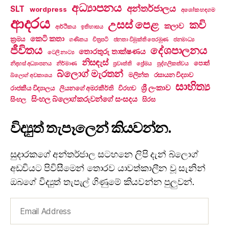
අධ්‍යාපනය
අන්තර්ජාලය
SLT
wordpress
අශෝක හඳගම
ආදරය
උසස් පෙළ
කවි
කලාව
ආර්ථිකය
ඉතිහාසය
කෙටි කතා
ක්‍රමය
ගණිතය
චිත්‍රපටි
ජනතා විමුක්ති පෙරමුණ
ජනමාධ්‍ය
ජීවිතය
දේශපාලනය
තොරතුරු තාක්ෂණය
ටෙලි නාට්‍ය
නිසඳැස්
පොත්
නිදහස් අධ්‍යාපනය
නිර්මාණ
ප්‍රවෘත්ති
ප්‍රේමය
පුද්ගලිකත්වය
බ්ලොග් මැරතන්
මලින්ත
රසායන විද්‍යාව
බ්ලොග් අවකාශය
සාහිත්‍ය
ශ්‍රී ලංකාව
රාජකීය විද්‍යාලය
ලියනගේ අමරකීර්ති
විරහව
සිංහල බ්ලොග්කරුවන්ගේ සංසදය
සිංහල
සිරස
විද්‍යුත් තැපෑලෙන් කියවන්න.
සුදාරකගේ අන්තර්ජාල සටහනෙ ලිපි දැන් බ්ලොග්
අඩවියට පිවිසීමෙන් තොරව යාවත්කාලීන වූ සැනින්
ඔබගේ විද්‍යුත් තැපැල් ගිණුමේ කියවන්න පුලුවන්.
Email
Address