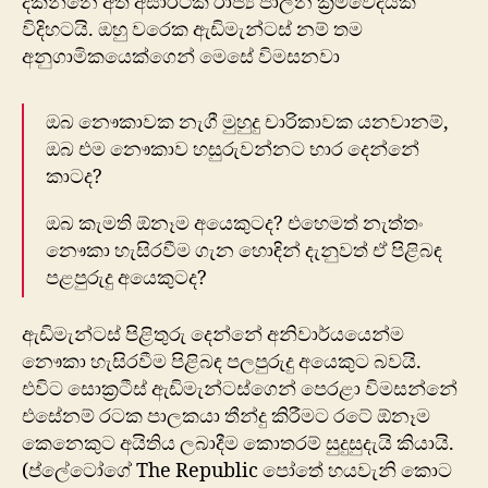
දකින්නෙ අති අසාර්ථක රාජ්‍ය පාලන ක්‍රමවේදයක්
විදිහටයි. ඔහු වරෙක ඇඩිමැන්ටස් නම් තම
අනුගාමිකයෙක්ගෙන් මෙසේ විමසනවා
ඔබ නෞකාවක නැගී මුහුදු චාරිකාවක යනවානම්,
ඔබ එම නෞකාව හසුරුවන්නට භාර දෙන්නේ
කාටද?
ඔබ කැමති ඕනෑම අයෙකුටද? එහෙමත් නැත්තං
නෞකා හැසිරවීම ගැන හොඳින් දැනුවත් ඒ පිළිබඳ
පළපුරුදු අයෙකුටද?
ඇඩිමැන්ටස් පිළිතුරු දෙන්නේ අනිවාර්යයෙන්ම
නෞකා හැසිරවීම පිළිබඳ පලපුරුදු අයෙකුට බවයි.
එවිට සොක්‍රටීස් ඇඩිමැන්ටස්ගෙන් පෙරළා විමසන්නේ
එසේනම් රටක පාලකයා තීන්දු කිරීමට රටේ ඕනෑම
කෙනෙකුට අයිතිය ලබාදීම කොතරම් සුදුසුදැයි කියායි.
(ප්ලේටෝගේ The Republic පෝතේ හයවැනි කොට​