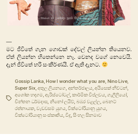
—
මට ජීවිතේ ගැන ගොඩක් දේවල් ලියන්න තියෙනව.
ඒත් ලියන්න හිතෙන්නෙ නෑ. වෙනද වගේ නෙවෙයි.
දැන් ජීවිතේ හරි සංකීර්ණයි. ඒ ඇති දැනට.
Gossip Lanka
,
How I wonder what you are
,
Nino Live
,
Super Six
,
අතුල ලියනගෙ
,
අන්තර්ජාලය
,
අයිසෙක් නිව්ටන්
,
අශෝක හඳගම
,
ඇරිස්ටෝටල්
,
කාර්මික විප්ලවය
,
ගැලීලියෝ
,
Tags
චින්තන ධර්මදාස
,
නිනෝ ලයිව්
,
බඹර වළල්ල
,
බෙනට්
රත්නායක
,
වැඩවසම් යුගය
,
වික්ටෝරියානු යුගය
,
වික්ටෝරියානු සංස්කෘතිය
,
විදූ
,
සිංහල සිනමාව