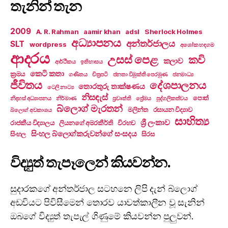
තැනින් තැන
2009
A. R. Rahman
aamir khan
adsl
Sherlock Holmes
අධ්‍යාපනය
අන්තර්ජාලය
SLT
wordpress
අශෝක හඳගම
ආදරය
උසස් පෙළ
කවි
කලාව
ආර්ථිකය
ඉතිහාසය
කෙටි කතා
ක්‍රමය
ගණිතය
චිත්‍රපටි
ජනතා විමුක්ති පෙරමුණ
ජනමාධ්‍ය
ජීවිතය
දේශපාලනය
තොරතුරු තාක්ෂණය
ටෙලි නාට්‍ය
නිසඳැස්
පොත්
නිදහස් අධ්‍යාපනය
නිර්මාණ
ප්‍රවෘත්ති
ප්‍රේමය
පුද්ගලිකත්වය
බ්ලොග් මැරතන්
මලින්ත
රසායන විද්‍යාව
බ්ලොග් අවකාශය
සාහිත්‍ය
ශ්‍රී ලංකාව
රාජකීය විද්‍යාලය
ලියනගේ අමරකීර්ති
විරහව
සිංහල බ්ලොග්කරුවන්ගේ සංසදය
සිංහල
සිරස
විද්‍යුත් තැපෑලෙන් කියවන්න.
සුදාරකගේ අන්තර්ජාල සටහනෙ ලිපි දැන් බ්ලොග්
අඩවියට පිවිසීමෙන් තොරව යාවත්කාලීන වූ සැනින්
ඔබගේ විද්‍යුත් තැපැල් ගිණුමේ කියවන්න පුලුවන්.