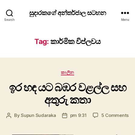
සුදාරකගේ අන්තර්ජාල සටහන
Search
Menu
Tag:
කාර්මික විප්ලවය
Categories
කාලීන
ඉර හඳ යට බඹර වළල්ල සහ
අතුරු කතා
on
By
Supun Sudaraka
pm 9:31
5 Comments
Post
Post
ඉර
author
date
හඳ
යට