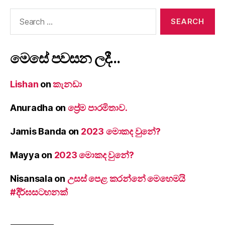
Search
for:
මෙසේ පවසන ලදී…
Lishan
on
කැනඩා
Anuradha
on
ප්‍රේම පාරමිතාව.
Jamis Banda
on
2023 මොකද වුනේ?
Mayya
on
2023 මොකද වුනේ?
Nisansala
on
උසස් පෙළ කරන්නේ මෙහෙමයි
#දීර්ඝසටහනක්