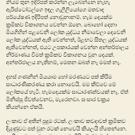
නියම තුන ඉදිරිපත් කරන්න ලැබෙන්නෙ නැහැ
ඇරිස්ටෝටල්ගෙ ඉඳල ගැලීලියෝගෙ මතවාද
පර්යේෂණ ඉදිරිපත් නොවුනානම්. හැම දෙයක්ම
ක්‍රමිකව විකාශනය වෙන්න ‍ඕනෙ. බොහෝ දෙනා
මියගිහින් පළවෙනි ලෝක යුද්ධය නිමාවෙලා දෙවෙනි
ලෝක යුද්ධයක් ඇති වෙන්නත්, ඊළඟට සීතල යුද්ධයක්
ඇතිවෙන්නත්, එයට උපකාරයක් වෙන්න අන්තර්ජාලය
නිර්මාණය වීමත් ක්‍රමිකව විකාශනය වුන දෙයක්.
අන්තර්ජාලය නැතිනම්, මෙතන ඔබත් නෑ මමත් නෑ.
දහස් ගණනින් මියයාම හෝ මරණයට පත් කිරීම
සාධාරණීකරණය කරා නොවෙයි. මම කිව්වෙ ‍මේ
ලෝකයේ හැටි. හැමදෙයක්ම සාධාරණත්වයක් නෑ. ඒත්
මිනිස්සු ජීවත්වෙනව, මැරෙනවා. සංසාර චක්‍රය
කියන්නෙ ඒකයි.
ලංකාව ඒ අතින් පුදුම රටක්. ලංකාව කවදාවත් ක්‍රමිකව
දියුණුවට පත් වුන රටක් ‍නෙවෙයි කියලයි හිතෙන්නෙ.