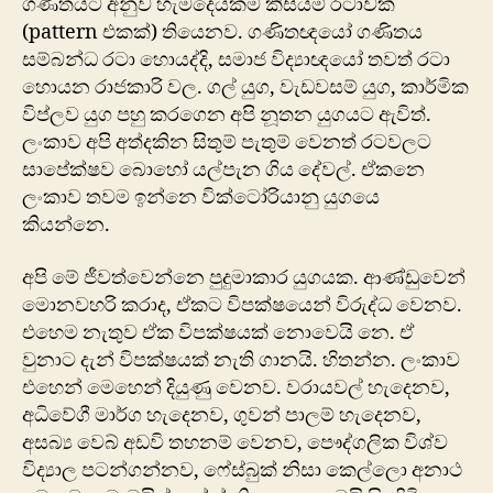
ගණිතයට අනුව හැමදෙයකම කිසියම් රටාවක්
(pattern එකක්) තියෙනව. ගණිතඥයෝ ගණිතය
සම්බන්ධ රටා හොයද්දි, සමාජ විද්‍යාඥයෝ තවත් රටා
හොයන රාජකාරි වල. ගල් යුග, වැඩවසම් යුග, කාර්මික
විප්ලව යුග පහු කරගෙන අපි නූතන යුගයට ඇවිත්.
ලංකාව අපි අත්දකින සිතුම් පැතුම් වෙනත් රටවල‍ට
සාපේක්ෂව බොහෝ යල්පැන ගිය දේවල්. ඒකනෙ
ලංකාව තවම ඉන්නෙ වික්ටෝරියානු යුගයෙ
කියන්නෙ.
අපි මේ ජීවත්වෙන්නෙ පුදුමාකාර යුගයක. ආණ්ඩුවෙන්
මොනවහරි කරාද, ඒකට විපක්ෂයෙන් විරුද්ධ වෙනව.
එහෙම නැතුව ඒක විපක්ෂයක් නොවෙයි නෙ. ඒ
වුනාට දැන් විපක්ෂයක් නැති ගානයි. හිතන්න. ලංකාව
එහෙන් මෙහෙන් දියුණු වෙනව. වරායවල් හැදෙනව,
අධිවේගී මාර්ග හැදෙනව, ගුවන් පාලම් හැදෙනව,
අසබ්‍ය වෙබ් අඩවි තහනම් වෙනව, පෞද්ගලික විශ්ව
විද්‍යාල පටන්ගන්නව, ෆේස්බුක් නිසා කෙල්ලො අනාථ