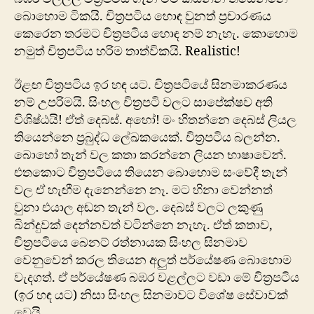
බොහොම ටිකයි. චිත්‍රපටිය හොඳ වුනත් ප්‍රචාරණය
කෙරෙන තරමට චිත්‍රපටිය හොඳ නම් නැහැ. කො‍හොම
නමුත් චිත්‍රපටිය හරිම තාත්විකයි. Realistic!
ඊළඟ චිත්‍රපටිය ඉර හඳ යට. චිත්‍රපටියේ සිනමාකරණය
නම් උපරිමයි. සිංහල චිත්‍රපටි වලට සාපේක්ෂව අති
විශිෂ්ඨයි! ඒත් දෙබස්. අහෝ! මං හිතන්නෙ දෙබස් ලියල
තියෙන්නෙ ප්‍රබුද්ධ ලේඛකයෙක්. චිත්‍රපටිය බලන්න.
බො‍හෝ තැන් වල කතා කරන්නෙ ලියන භාෂාවෙන්.
එතකොට චිත්‍රපටියෙ තියෙන බොහොම සංවේදී තැන්
වල ඒ හැඟීම දැනෙන්නෙ නෑ. මට හිනා වෙන්නත්
වුනා එයාල අඬන තැන් වල. දෙබස් වලට ලකුණු
බින්දුවක් දෙන්නවත් වටින්නෙ නැහැ. ඒත් කතාව,
චිත්‍රපටියෙ බෙනට් රත්නායක සිංහල සිනමාව
වෙනුවෙන් කරල තියෙන අලුත් පර්යේෂණ බොහොම
වැදගත්. ඒ පර්යේෂණ බඹර වළල්ලට වඩා මේ චිත්‍රපටිය
(ඉර හඳ යට) නිසා සිංහල සිනමාවට විශේෂ සේවාවක්
වෙයි.