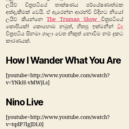
ලයිව් චිත්‍රපටියේ තාක්ෂණය පර්යේෂණාත්මක
අත්දැකීමක් වෙයි. ඒ ඇරෙන්න ආරන්චි විදිහට නියෝ
ලයිව් කියන්නෙ
The Truman Show
චිත්‍රපටියේ
කොපියක්! කොහොම නමුත්, හිතපු ඉක්මනින්
විදූ
චිත්‍රපටිය සිනමා ශාලා වෙත නිකුත් නොවීම නම් දුකට
කාරණයක්.
How I Wander What You Are
[youtube=http://www.youtube.com/watch?
v=YNkH-vMWjLs]
Nino Live
[youtube=http://www.youtube.com/watch?
v=tqdP7lgJDL0]