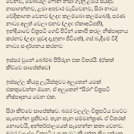
වෙනව, මොබයිල් ෆෝන් නිසා ගෑනු ළමයි සියදිවි
නසාගන්නව, ළමා අපචාර වැඩිවෙනව, සිරා නාට්‍ය
වේදිකාගත වෙනව (උදා: කලම්බො ‍කලම්බෝ), පරණ
නාට්‍ය අලුත් වෙලා එනව (උදා: ඒකාඅධිපති),
ඉන්දියාවෙ චිත්‍රපටි ගෙඩි පිටින් කොපි කරල නිෂ්පාදනය
කරනව (උදා: සුවඳ දැනුනා ජීවිතේ), ගස් බැදීමේ ‍වීදි
නාට්‍ය සංදර්ශනය කරනව
ඉස්සර වුනේ බෝම්බ පිපිරුන එක විතරයි. (ඒකත්
කිව්වෙ සාපේක්ෂව)
ඉස්සල්ල කියපු ලැයිස්තුවට අලුතෙන් යමක්
එකතුවෙන්න ඕනෙ. ඒ අලුතෙන් “සිරා” චිත්‍රපටි
නිෂ්පාදනය වෙන එක.
සිරා කිව්වෙ සාපේක්ෂව. බඹර වලල්ල චිත්‍රපටිය වටේට
සෑහෙන්න ප්‍රතිචාර. තැන තැන සම්මන්ත්‍රණ. ඒ විතරක්
නොවෙයි, අන්තර්ජාලයෙත් සෑහෙන්න කතා වෙනව.
බඹර වලල්ල චිත්‍රපටිය ගැන මට කියන්න තියෙන්නෙ