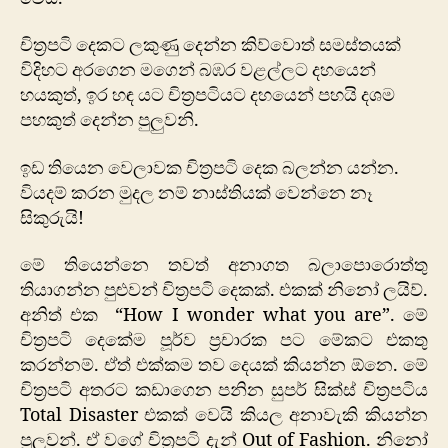
චිත්‍රපටි දෙකට ලකුණු දෙන්න කිව්වොත් සමස්තයක්
විදිහට අරගෙන මගෙන් බඹර වළල්ලට දහයෙන්
හයකුත්, ඉර හඳ යට චිත්‍රපටියට දහයෙන් පහයි දශම
පහකුත් දෙන්න පුලුවනි.
ඉඩ තියෙන වෙලාවක චිත්‍රපටි දෙක බලන්න යන්න.
වියදම් කරන මුදල නම් නාස්තියක් වෙන්නෙ නෑ
සිකුරුයි!
මේ තියෙන්නෙ තවත් අනාගත බලාපොරොත්තු
තියාගන්න පුළුවන් චිත්‍රපටි දෙකක්. එකක් නිනෝ ලයිව්.
අනිත් එක “How I wonder what you are”. මේ
චිත්‍රපටි ‍දෙකේම පූර්ව ප්‍රචාරක පට මේකට එකතු
කරන්නම්. ඒත් එක්කම තව දෙයක් කියන්න ඕනෙ. මේ
චිත්‍රපටි අතරට කඩාගෙන පනින සුපර් සික්ස් චිත්‍රපටිය
Total Disaster එකක් වෙයි කියල අනාවැකි කියන්න
පුලුවන්. ඒ වගේ චිත්‍රපටි දැන් Out of Fashion. නිනෝ