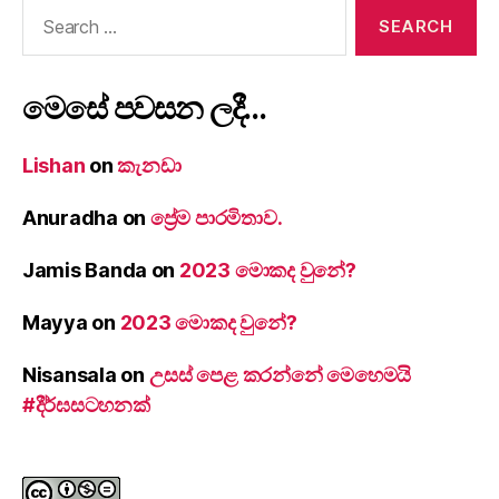
Search
for:
මෙසේ පවසන ලදී…
Lishan
on
කැනඩා
Anuradha
on
ප්‍රේම පාරමිතාව.
Jamis Banda
on
2023 මොකද වුනේ?
Mayya
on
2023 මොකද වුනේ?
Nisansala
on
උසස් පෙළ කරන්නේ මෙහෙමයි
#දීර්ඝසටහනක්