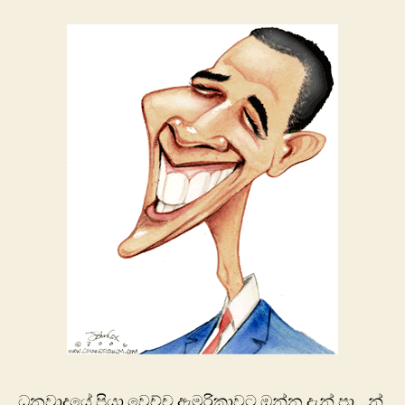
ධනවාදයේ පියා වෙච්ච ඇමරිකාවට ඔන්න දැන් පා…න්