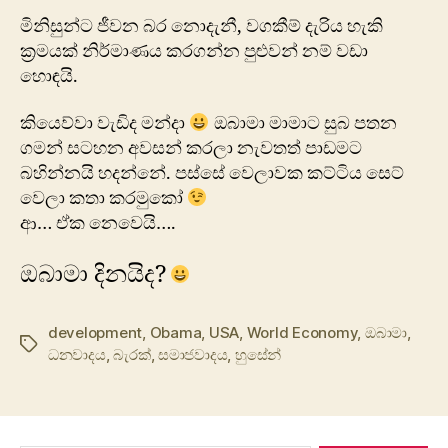
මිනිසුන්ට ජීවන බර නොදැනී, වගකීම් දැරිය හැකි
ක්‍රමයක් නිර්මාණය කරගන්න පුළුවන් නම් වඩා
හොඳයි.
කියෙව්වා වැඩිද මන්දා
ඔබාමා මාමාට සුබ පතන
ගමන් සටහන අවසන් කරලා නැවතත් පාඩමට
බහින්නයි හදන්නේ. පස්සේ වෙලාවක කට්ටිය සෙට්
වෙලා කතා කරමුකෝ
ආ… ඒක නෙවෙයි….
ඔබාමා දිනයිද?
development
,
Obama
,
USA
,
World Economy
,
ඔබාමා
,
Tags
ධනවාදය
,
බැරක්
,
සමාජවාදය
,
හුසේන්