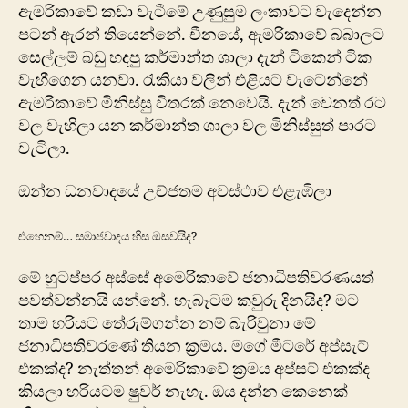
ඇමරිකාවේ කඩා වැටීමේ උණුසුම ලංකාවට වැදෙන්න
පටන් ඇරන් තියෙන්නේ. චීනයේ, ඇමරිකාවේ බබාලට
සෙල්ලම් බඩු හදපු කර්මාන්ත ශාලා දැන් ටිකෙන් ටික
වැහීගෙන යනවා. රැකියා වලින් එළියට වැටෙන්නේ
ඇමරිකාවේ මිනිස්සු විතරක් නෙවෙයි. දැන් වෙනත් රට
වල වැහිලා යන කර්මාන්ත ශාලා වල මිනිස්සුත් පාරට
වැටිලා.
ඔන්න
ධනවාදයේ උච්ජතම අවස්ථාව එළැඹිලා
එහෙනම්… සමාජවාදය හිස ඔසවයිද?
මේ හුටප්පර අ‍ස්සේ අමෙරිකාවේ ජනාධිපතිවරණයත්
පවත්වන්නයි යන්නේ. හැබෑටම කවුරු දිනයිද? මට
තාම හරියට තේරුම්ගන්න නම් බැරිවුනා මේ
ජනාධිපතිවරණේ තියන ක්‍රමය. මගේ මීටරේ අප්සැට්
එකක්ද? නැත්තන් අමෙරිකාවේ ක්‍රමය අප්සට් එකක්ද
කියලා හරියටම ෂුවර් නැහැ. ඔය දන්න කෙනෙක්