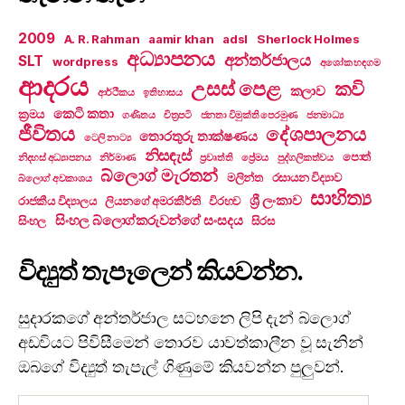
2009
A. R. Rahman
aamir khan
adsl
Sherlock Holmes
අධ්‍යාපනය
අන්තර්ජාලය
SLT
wordpress
අශෝක හඳගම
ආදරය
උසස් පෙළ
කවි
කලාව
ආර්ථිකය
ඉතිහාසය
කෙටි කතා
ක්‍රමය
ගණිතය
චිත්‍රපටි
ජනතා විමුක්ති පෙරමුණ
ජනමාධ්‍ය
ජීවිතය
දේශපාලනය
තොරතුරු තාක්ෂණය
ටෙලි නාට්‍ය
නිසඳැස්
පොත්
නිදහස් අධ්‍යාපනය
නිර්මාණ
ප්‍රවෘත්ති
ප්‍රේමය
පුද්ගලිකත්වය
බ්ලොග් මැරතන්
මලින්ත
රසායන විද්‍යාව
බ්ලොග් අවකාශය
සාහිත්‍ය
ශ්‍රී ලංකාව
රාජකීය විද්‍යාලය
ලියනගේ අමරකීර්ති
විරහව
සිංහල බ්ලොග්කරුවන්ගේ සංසදය
සිංහල
සිරස
විද්‍යුත් තැපෑලෙන් කියවන්න.
සුදාරකගේ අන්තර්ජාල සටහනෙ ලිපි දැන් බ්ලොග්
අඩවියට පිවිසීමෙන් තොරව යාවත්කාලීන වූ සැනින්
ඔබගේ විද්‍යුත් තැපැල් ගිණුමේ කියවන්න පුලුවන්.
Email