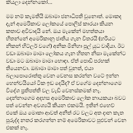
කියලා දෙන්නකෝ…
මම නම් කැමතියි ඔබාමා ජනාධිපති වු‍නොත්. මොකද
දැන් අමෙරිකාව ලෝකයේ පොලිස් කාරයා කියන
කතාව අවිවාදයි නේ. ඔය මැකේන් මහත්තයා
හිතන්නේ අමෙරිකානු ජාතිය ගැන විතරයි (හරියට
නිකන් හිට්ලර් වගේ) අනික මිනිහා පුල් යුධ වාදියා. ඊට
වඩා ඔබාමා මාමා ලෝකය ගැන හිතන නිසා මැකේන්ට
වඩා මට ඔබාමා මාමා හොඳා. ඒත් පොඩි පරහක්
තියෙනවා. ඔබාමා මාමා පත් වුනත්, එයා
බලාපොරොත්තු වෙන වෙනස කරන්න ව‍ටේ ඉන්න
හෙන්චයියෝ ටික ඉඩ දෙයිද? ඒ වගේම දෙන්නාගෙම
විදේශ ප්‍රතිපත්ති වල වැඩි වෙනස්කමක් නෑ.
දෙන්නාගෙම අදහස අමෙරිකාව ලෝක නායකයා බවට
පත් වෙන්න අවශ්‍යයි කියන එකමයි. ඉතින් එහෙව්
එකේ ඔය මොකා ආවත් අනිත් රට වලට අත දාන කැත
පුරුද්ද නතර කරගන්න නම් අමෙරිකාවට පුළුවන් වෙන
එකක් නෑ.