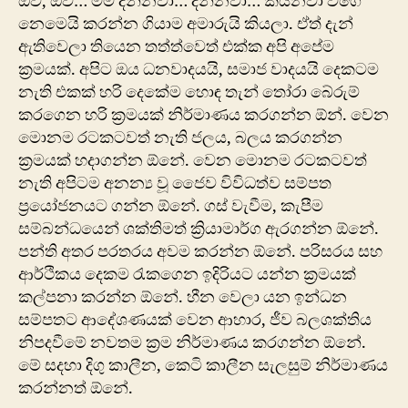
ඔව්, ඔව්… මම දන්නවා… දන්නවා… කියනවා වගේ
නෙමෙයි කරන්න ගියාම අමාරුයි කියලා. ඒත් දැන්
ඇතිවෙලා තියෙන තත්ත්වෙත් එක්ක අපි අපේම
ක්‍රමයක්. අපිට ඔය ධනවාදයයි, සමාජ වාදයයි දෙකටම
නැති එකක් හරි දෙකේම හොඳ තැන් තෝරා බේරුම්
කරගෙන හරි ක්‍රමයක් නිර්මාණය කරගන්න ඕ‍න්. වෙන
මොනම රටකටවත් නැති ජලය, බලය කරගන්න
ක්‍රමයක් හදාගන්න ඕනේ. වෙන මොනම රටකටවත්
නැති අපිටම අනන්‍ය වූ ජෛව විවිධත්ව සම්පත
ප්‍රයෝජනයට ගන්න ඕනේ. ගස් වැවීම, කැපීම
සම්බන්ධයෙන් ශක්තිමත් ක්‍රියාමාර්ග ඇරගන්න ඕනේ.
පන්ති අතර පරතරය අවම කරන්න ඕනේ. පරිසරය සහ
ආර්ථිකය දෙකම රැකගෙන ඉදිරියට යන්න ක්‍රමයක්
කල්පනා කරන්න ඕනේ. හීන වෙලා යන ඉන්ධන
සම්පතට ආදේශණයක් වෙන ආහාර, ජීව බලශක්තිය
නිපදවීමේ නවතම ක්‍රම නිර්මාණය කරගන්න ඕනේ.
මේ සදහා දිගු කාලීන,‍ කෙටි කාලීන සැලසුම් නිර්මාණය
කරන්නත් ඕනේ.