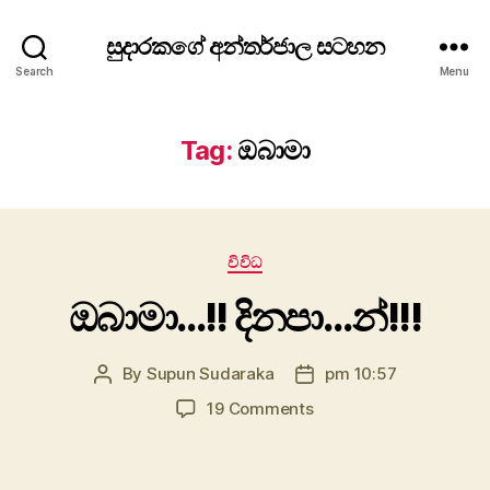
සුදාරකගේ අන්තර්ජාල සටහන
Search
Menu
Tag:
ඔබාමා
Categories
විවිධ
ඔබාමා…!! දිනපා…න්!!!
By
Supun Sudaraka
pm 10:57
Post
Post
author
date
on
19 Comments
ඔබාමා…!!
දිනපා…
න්!!!