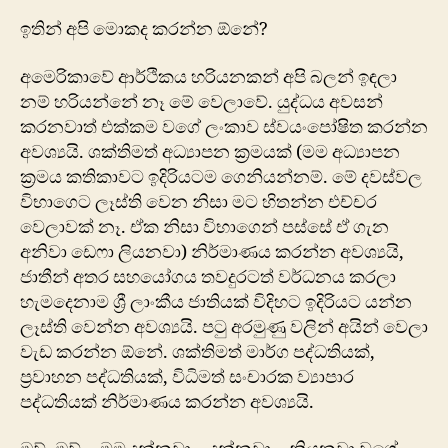
ඉතින් අපි මොකද කරන්න ඕනේ?
අමෙරිකාවේ ආර්ථිකය හරියනකන් අපි බලන් ඉඳලා
නම් හරියන්නේ නෑ මේ වෙලාවේ. යුද්ධය අවසන්
කරනවාත් එක්කම වගේ ලංකාව ස්වයංපෝෂිත කරන්න
අවශ්‍යයි. ශක්තිමත් අධ්‍යාපන ක්‍රමයක් (මම අධ්‍යාපන
ක්‍රමය කතිකාවට ඉදිරියටම ගෙනියන්නම්. මේ දවස්වල
විභාගෙට ලෑස්ති වෙන නිසා මට හිතන්න එච්චර
වෙලාවක් නෑ. ඒක නිසා විභාගෙන් පස්සේ ඒ ගැන
අනිවා ඩෙෆා ලියනවා) නිර්මාණය කරන්න අවශ්‍යයි,
ජාතීන් අතර සහයෝගය තවදුරටත් වර්ධනය කරලා
හැමදෙනාම ශ්‍රී ලාංකීය ජාතියක් විදිහට ඉදිරියට යන්න
ලෑස්ති වෙන්න අවශ්‍යයි. පටු අරමුණු වලින් අයින් වෙලා
වැඩ කරන්න ඕනේ. ශක්තිමත් මාර්ග පද්ධතියක්,
ප්‍රවාහන පද්ධතියක්, විධිමත් සංචාරක ව්‍යාපාර
පද්ධතියක් නිර්මාණය කරන්න අවශ්‍යයි.