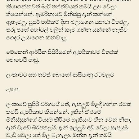
කියාගන්නවත් බැරි තත්ත්වයක් තමයි උදා වෙලා
තියෙන්නේ. ඇමරිකාවේ මිනිස්සු දැන් කන්නේ
ඇහැටලු. සුපර් මාර්කට් දිහා බලාගෙන යනවා විතරලු.
තරු පහේ හෝටල් වලින් කෑම ගන්න යන්නේ නැතිව
ගෙදර උයාගෙන කනවාලු.
මේකෙන් ආර්ථික පිපිරීමෙන් ඇමරිකාවට විතරක්
නෙවෙයි පාඩු.
ලංකාවට සහ තවත් බොහෝ ආසියානු රටවල‍ට
ඇයි එ?
ලංකාවේ සුපිරි වර්ග‍‍‍යේ තේ, ඇඟලුම් මිළඳී ගන්න රටක්
තමයි ඇමරිකාව කියන්නේ. ඉතින් ඒ රටේ
මිනිස්සුන්ගේ වියදම් කිරී‍‍‍මේ හැකියාව‍ හීන වෙන නිසා,
දැන් වැඩේ බරපතලයි. දැන් ඉල්ලුම අඩු වෙලා සැපයුම
වැඩි වෙලා තේ මිල බැහැලා. ඔන්න දැන් තමයි